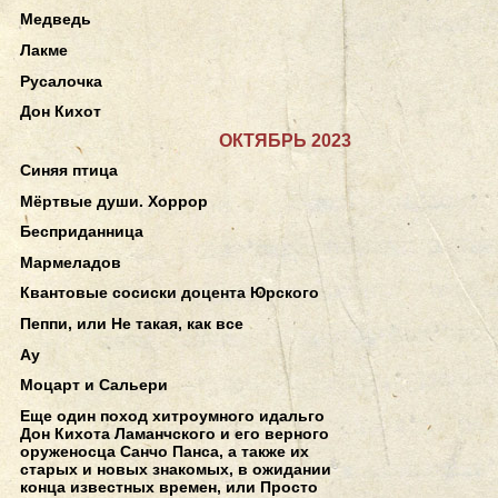
Медведь
Лакме
Русалочка
Дон Кихот
ОКТЯБРЬ 2023
Синяя птица
Мёртвые души. Хоррор
Бесприданница
Мармеладов
Квантовые сосиски доцента Юрского
Пеппи, или Не такая, как все
Ау
Моцарт и Сальери
Еще один поход хитроумного идальго
Дон Кихота Ламанчского и его верного
оруженосца Санчо Панса, а также их
старых и новых знакомых, в ожидании
конца известных времен, или Просто