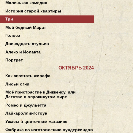
Маленькая комедия
История старой квартиры
Три
Мой бедный Марат
Голоса
Двенадцать стульев
Алеко и Иоланта
Портрет
ОКТЯБРЬ 2024
Как спрятать жирафа
Лисьи огни
Моё пристрастие к Диккенсу, или
Детство в опрокинутом мире
Ромео и Джульетта
Лайкароллингстоун
Ужасы в цветочном магазине
Фабрика по изготовлению вундеркиндов