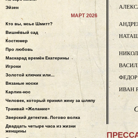
АЛЕКС
Эйзен
МАРТ 2026
АНДРЕ
Кто вы, мсье Шмитт?
Вишнёвый сад
НАТА
Костюмер
Про любовь
НИКО
Маскарад времён Екатерины
ВАСИЛ
Игроки
Золотой ключик или...
ФЕДОР
Вязаные носки
ИВАН 
Карлик-нос
Человек, который принял жену за шляпу
С
Трамвай «Желание»
Зверский детектив. Логово волка
Двадцать четыре часа из жизни
женщины
ПРЕССА