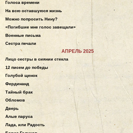
Голоса времени
На всю оставшуюся жизнь
Можно попросить Нину?
«Погибшие мне голос завещали»
Военные письма
Сестра печали
АПРЕЛЬ 2025
Лицо сестры в сиянии стекла
12 писем до победы
Голубой щенок
Фердинанд
Тайный брак
Обломов
Дверь
Алые паруса
Лада, или Радость
Борис Годунов