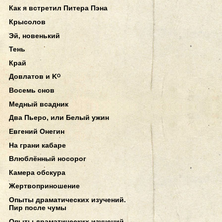
Как я встретил Питера Пэна
Крысолов
Эй, новенький
Тень
Край
Довлатов и Kᴼ
Восемь снов
Медный всадник
Два Пьеро, или Белый ужин
Евгений Онегин
На грани кабаре
Влюблённый носорог
Камера обскура
Жертвоприношение
Опыты драматических изучений.
Пир после чумы
Опыты драматических изучений.