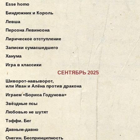
Esse homo
Биндюжник и Король
Левша
Персона Левинсона
Лирическое отступление
Записки сумасшедшего
Ханума
Игра в классики
СЕНТЯБРЬ 2025
Шиворот-навыворот,
или Иван и Алёна против дракона
Играем «Бориса Годунова»
Звёздные псы
Любовью не шутят
Тэффи. Бег
Давным-давно
Онегин. Беспринципность