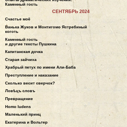
Каменный гость
СЕНТЯБРЬ 2024
Счастье моё
Ванька Жуков и Монтигомо Ястребиный
коготь
Каменный гость
и другие тексты Пушкина
Капитанская дочка
Старая зайчиха
Храбрый петух по имени Али-Баба
Преступление и наказание
Сколько весит сверчок?
Ловѣцъ словъ
Превращение
Homo ludens
Маленький принц
Екатерина и Вольтер