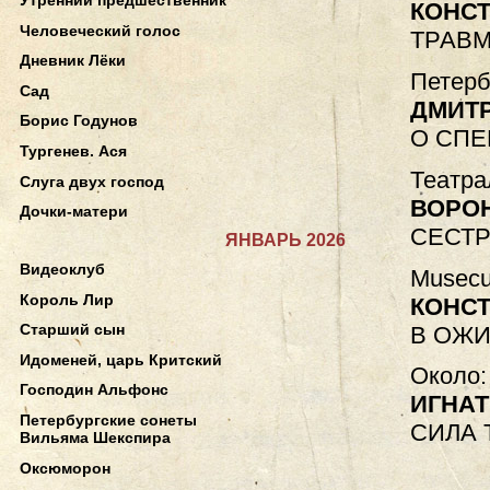
КОНС
Человеческий голос
ТРАВМ
Дневник Лёки
Петерб
Сад
ДМИТ
Борис Годунов
О СПЕ
Тургенев. Ася
Театра
Слуга двух господ
ВОРО
Дочки-матери
СЕСТР
ЯНВАРЬ 2026
Видеоклуб
Musecu
Король Лир
КОНС
Старший сын
В ОЖ
Идоменей, царь Критский
Около:
Господин Альфонс
ИГНАТ
Петербургские сонеты
СИЛА 
Вильяма Шекспира
Оксюморон