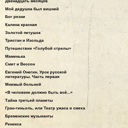
Двенадцать месяцев
Мой дедушка был вишней
Бог резни
Калина красная
Золотой петушок
Тристан и Изольда
Путешествие «Голубой стрелы»
Маменька
Смит и Вессон
Евгений Онегин. Урок русской
литературы. Часть первая
Мнимый больной
«В человеке должно быть всё...»
Тайна третьей планеты
Гран-гиньоль, или Театр ужаса и смеха
Бременские музыканты
Реникса