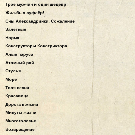
Трое мужчин и один шедевр
Жил-был суфлёр!
Сны Александринки. Сожаление
Залётные
Норма
Конструкторы Констриктора
Алые паруса
Атомный рай
Стулья
Море
Твоя песня
Красавица
Дорога к жизни
Минуты жизни
Многоголосье
Возвращение