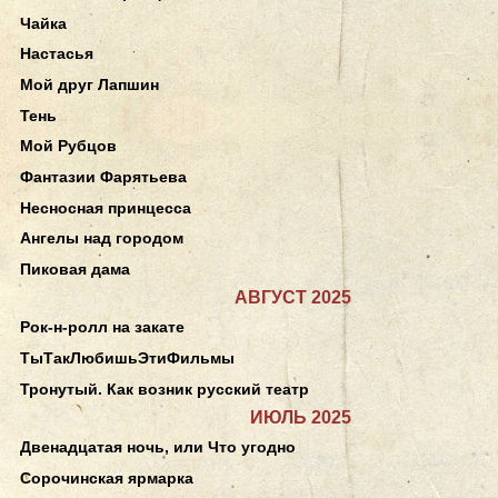
Чайка
Настасья
Мой друг Лапшин
Тень
Мой Рубцов
Фантазии Фарятьева
Несносная принцесса
Ангелы над городом
Пиковая дама
АВГУСТ 2025
Рок-н-ролл на закате
ТыТакЛюбишьЭтиФильмы
Тронутый. Как возник русский театр
ИЮЛЬ 2025
Двенадцатая ночь, или Что угодно
Сорочинская ярмарка