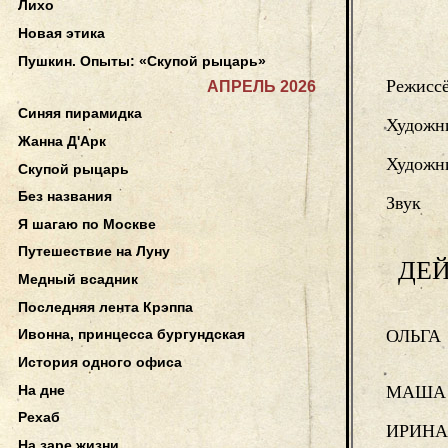
Лихо
Новая этика
Пушкин. Опыты: «Скупой рыцарь»
Режисс
АПРЕЛЬ 2026
Синяя пирамидка
Художн
Жанна Д'Арк
Художни
Скупой рыцарь
Без названия
Звук
Я шагаю по Москве
Путешествие на Луну
ДЕ
Медный всадник
Последняя лента Крэппа
ОЛЬГА
Ивонна, принцесса бургундская
История одного офиса
На дне
МАША
Рехаб
ИРИНА
На заре жизни