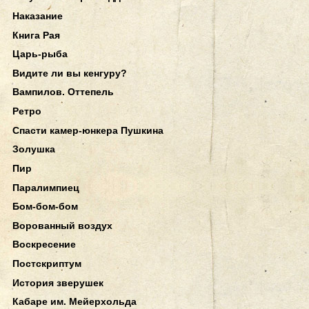
Наказание
Книга Рая
Царь-рыба
Видите ли вы кенгуру?
Вампилов. Оттепель
Ретро
Спасти камер-юнкера Пушкина
Золушка
Пир
Паралимпиец
Бом-бом-бом
Ворованный воздух
Воскресение
Постскриптум
История зверушек
Кабаре им. Мейерхольда