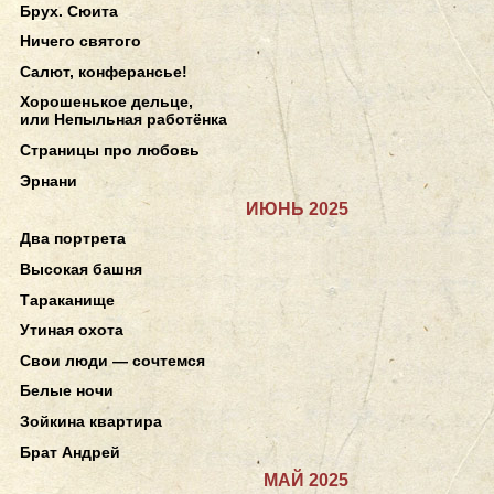
Брух. Сюита
Ничего святого
Салют, конферансье!
Хорошенькое дельце,
или Непыльная работёнка
Страницы про любовь
Эрнани
ИЮНЬ 2025
Два портрета
Высокая башня
Тараканище
Утиная охота
Свои люди — сочтемся
Белые ночи
Зойкина квартира
Брат Андрей
МАЙ 2025