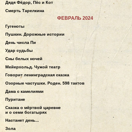
Дядя Фёдор, Пёс и Кот
Смерть Тарелкина
ФЕВРАЛЬ 2024
Гугеноты
Пушкин. Дорожные истории
День числа Пи
Удар судьбы
Сны белых ночей
Мейерхольд. Чужой театр
Говорит ленинградская сказка
Озорные частушки. Роден. 598 тактов
Дама с камелиями
Пуритане
Сказка о мёртвой царевне
и о семи богатырях
Настанет день...
Зола