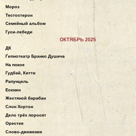
Мороз
Тестостерон
Семейный альбом
Гуси-лебеди
ОКТЯБРЬ 2025
ДК
Гипнотеатр Бранко Душича
На покое
Гудбай, Китти
Рапунцель
Есенин
Жестяной барабан
Слон Хортон
Дело трёх поросят
Орестея
Слово-движение