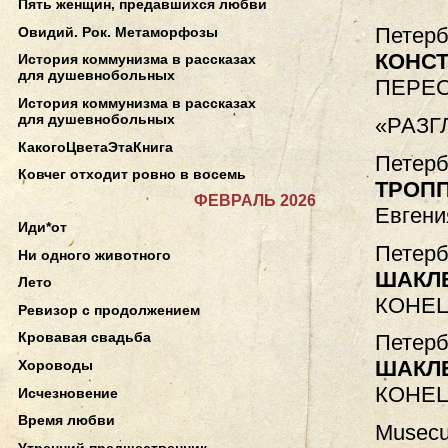
Пять женщин, предавшихся любви
Петерб
Овидий. Рок. Метаморфозы
КОНС
История коммунизма в рассказах
для душевнобольных
ПЕРЕ
История коммунизма в рассказах
для душевнобольных
«РАЗГ
КакогоЦветаЭтаКнига
Петерб
Ковчег отходит ровно в восемь
ТРОПП
ФЕВРАЛЬ 2026
Евгени
Иди*от
Петерб
Ни одного животного
ШАКЛ
Лето
КОНЕЦ
Ревизор с продолжением
Кровавая свадьба
Петерб
ШАКЛ
Хороводы
КОНЕЦ
Исчезновение
Время любви
Musecu
Утренний предшественник