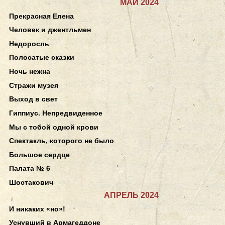
МАЙ 2024
Прекрасная Елена
Человек и джентльмен
Недоросль
Полосатые сказки
Ночь нежна
Стражи музея
Выход в свет
Гиппиус. Непредвиденное
Мы с тобой одной крови
Спектакль, которого не было
Большое сердце
Палата № 6
Шостакович
АПРЕЛЬ 2024
И никаких «но»!
Уснувший в Армагеддоне