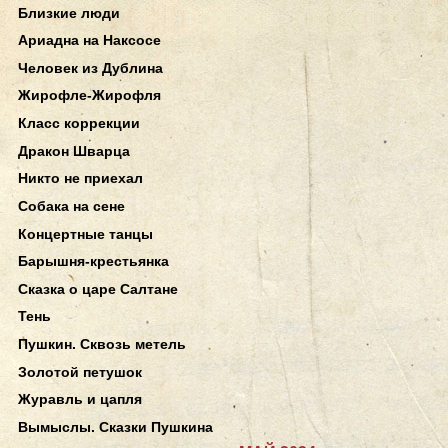
Близкие люди
Ариадна на Наксосе
Человек из Дублина
Жирофле-Жирофля
Класс коррекции
Дракон Шварца
Никто не приехал
Собака на сене
Концертные танцы
Барышня-крестьянка
Сказка о царе Салтане
Тень
Пушкин. Сквозь метель
Золотой петушок
Журавль и цапля
Вымыслы. Сказки Пушкина