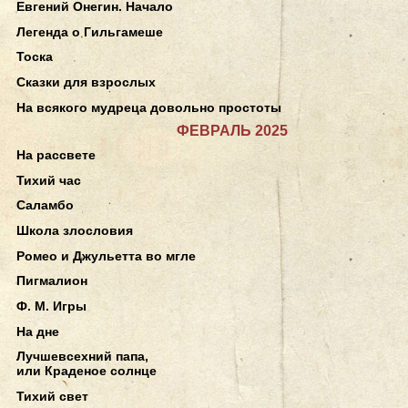
Евгений Онегин. Начало
Легенда о Гильгамеше
Тоска
Сказки для взрослых
На всякого мудреца довольно простоты
ФЕВРАЛЬ 2025
На рассвете
Тихий час
Саламбо
Школа злословия
Ромео и Джульетта во мгле
Пигмалион
Ф. М. Игры
На дне
Лучшевсехний папа,
или Краденое солнце
Тихий свет