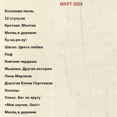
МАРТ 2024
Козлиная песнь
12 стульев
Кроткая. Монтаж
Месяц в деревне
Ку-ка-ре-ку!
Шагал. Цвета любви
Риф
Княгиня чардаша
Мышкин. Другая история
Лина-Марлина
Дорогая Елена Сергеевна
Холопы
Улисс. Бег по кругу
«Мне скучно, бес!»
Месяц в деревне