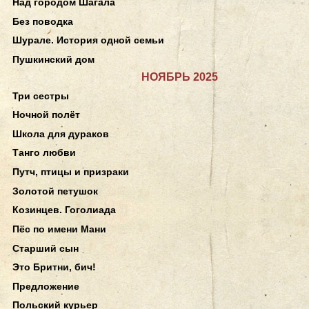
Над городом Шагала
Без поводка
Шурале. История одной семьи
Пушкинский дом
НОЯБРЬ 2025
Три сестры
Ночной полёт
Школа для дураков
Танго любви
Путч, птицы и призраки
Золотой петушок
Козинцев. Гоголиада
Пёс по имени Мани
Старший сын
Это Бритни, бич!
Предложение
Польский курьер