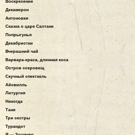
Воскресение
Декамерон
Антоновки
Сказка о царе Салтане
Попрыгунья
Декабристки
Вчерашний чай
Варвара-краса, длинная коса
Остров сокровищ
Скучный спектакль
Айсвилль
Литургия
Никогда
Таня
Три сестры
Турандот
Я — Зощенко