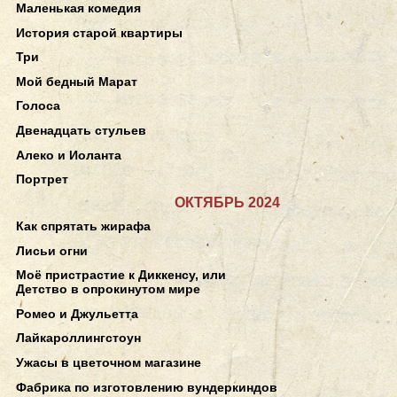
Маленькая комедия
История старой квартиры
Три
Мой бедный Марат
Голоса
Двенадцать стульев
Алеко и Иоланта
Портрет
ОКТЯБРЬ 2024
Как спрятать жирафа
Лисьи огни
Моё пристрастие к Диккенсу, или
Детство в опрокинутом мире
Ромео и Джульетта
Лайкароллингстоун
Ужасы в цветочном магазине
Фабрика по изготовлению вундеркиндов