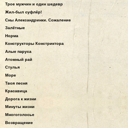
Трое мужчин и один шедевр
Жил-был суфлёр!
Сны Александринки. Сожаление
Залётные
Норма
Конструкторы Констриктора
Алые паруса
Атомный рай
Стулья
Море
Твоя песня
Красавица
Дорога к жизни
Минуты жизни
Многоголосье
Возвращение