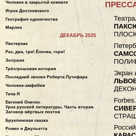
Человек в закрытой комнате
ПРЕССА
Игрок Достоевского
Театра
География одиночества
ПАКС
Марлен
ПЛОСК
ДЕКАБРЬ 2025
Пастернак
Петерб
Раз, два, три! Ёлочка, гори!
САМС
Золушка
ПОЛИ
Трёхгрошовая история
Экран 
Последний звонок Роберта Путифара
ЛЬВО
Человек-амфибия
ДЕКОН
Типа Я
Forbes.
Евгений Онегин.
СИВЕ
Урок русской литературы. Часть вторая.
Заговор мёртвых поэтов
СТРА
Бруклинская сказка
Россий
Ромео и Джульетта
КАРАС