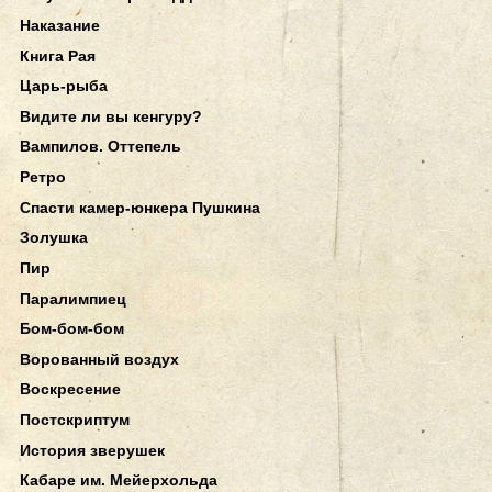
Наказание
Книга Рая
Царь-рыба
Видите ли вы кенгуру?
Вампилов. Оттепель
Ретро
Спасти камер-юнкера Пушкина
Золушка
Пир
Паралимпиец
Бом-бом-бом
Ворованный воздух
Воскресение
Постскриптум
История зверушек
Кабаре им. Мейерхольда