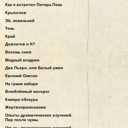
Как я встретил Питера Пэна
Крысолов
Эй, новенький
Тень
Край
Довлатов и Kᴼ
Восемь снов
Медный всадник
Два Пьеро, или Белый ужин
Евгений Онегин
На грани кабаре
Влюблённый носорог
Камера обскура
Жертвоприношение
Опыты драматических изучений.
Пир после чумы
Опыты драматических изучений.