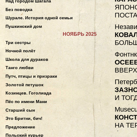
Над городом Шагала
ЯПОН
Без поводка
ПОСТА
Шурале. История одной семьи
Незави
Пушкинский дом
КОВАЛ
НОЯБРЬ 2025
БОЛЬШ
Три сестры
Ночной полёт
Фонтнк
Школа для дураков
ОСЕЕ
Танго любви
ВВЕРХ
Путч, птицы и призраки
Петерб
Золотой петушок
ЗАЗН
Козинцев. Гоголиада
И ТОГ
Пёс по имени Мани
Musecu
Старший сын
КОНС
Это Бритни, бич!
НА ТЕ
Предложение
Польский курьер