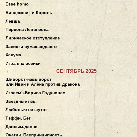
Esse homo
Биндюжник и Король
Левша
Персона Левинсона
Лирическое отступление
Записки сумасшедшего
Ханума
Игра в классики
СЕНТЯБРЬ 2025
Шиворот-навыворот,
или Иван и Алёна против дракона
Играем «Бориса Годунова»
Звёздные псы
Любовью не шутят
Тэффи. Бег
Давным-давно
Онегин. Беспринципность