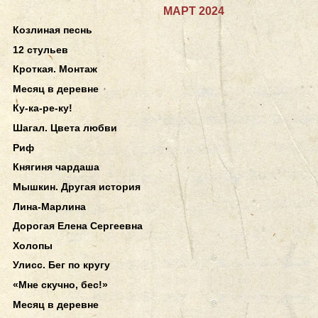
МАРТ 2024
Козлиная песнь
12 стульев
Кроткая. Монтаж
Месяц в деревне
Ку-ка-ре-ку!
Шагал. Цвета любви
Риф
Княгиня чардаша
Мышкин. Другая история
Лина-Марлина
Дорогая Елена Сергеевна
Холопы
Улисс. Бег по кругу
«Мне скучно, бес!»
Месяц в деревне