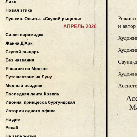
Лихо
Новая этика
Режисс
Пушкин. Опыты: «Скупой рыцарь»
и автор
АПРЕЛЬ 2026
Синяя пирамидка
Художн
Жанна Д'Арк
Художн
Скупой рыцарь
Без названия
Саунд-д
Я шагаю по Москве
Художни
Путешествие на Луну
Ассисте
Медный всадник
Последняя лента Крэппа
Ас
Ивонна, принцесса бургундская
М
История одного офиса
На дне
Рехаб
На заре жизни