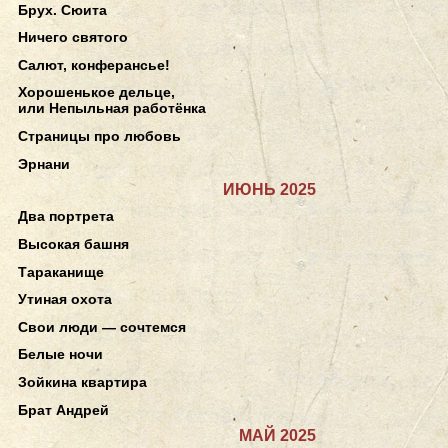
Брух. Сюита
Ничего святого
Салют, конферансье!
Хорошенькое дельце,
или Непыльная работёнка
Страницы про любовь
Эрнани
ИЮНЬ 2025
Два портрета
Высокая башня
Тараканище
Утиная охота
Свои люди — сочтемся
Белые ночи
Зойкина квартира
Брат Андрей
МАЙ 2025