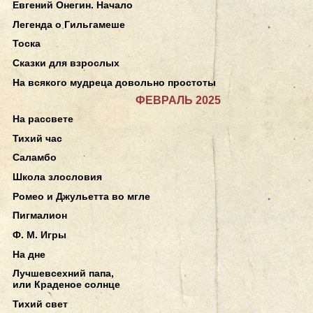
Евгений Онегин. Начало
Легенда о Гильгамеше
Тоска
Сказки для взрослых
На всякого мудреца довольно простоты
ФЕВРАЛЬ 2025
На рассвете
Тихий час
Саламбо
Школа злословия
Ромео и Джульетта во мгле
Пигмалион
Ф. М. Игры
На дне
Лучшевсехний папа,
или Краденое солнце
Тихий свет