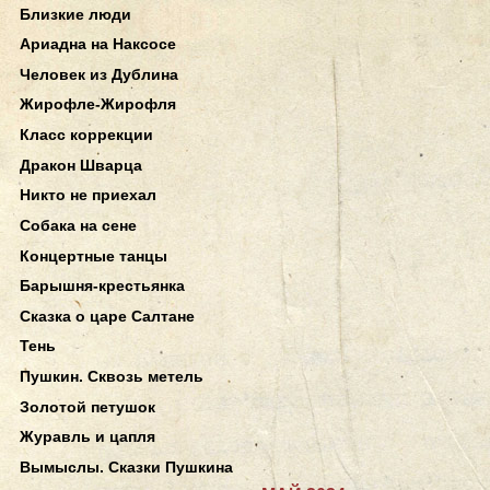
Близкие люди
Ариадна на Наксосе
Человек из Дублина
Жирофле-Жирофля
Класс коррекции
Дракон Шварца
Никто не приехал
Собака на сене
Концертные танцы
Барышня-крестьянка
Сказка о царе Салтане
Тень
Пушкин. Сквозь метель
Золотой петушок
Журавль и цапля
Вымыслы. Сказки Пушкина