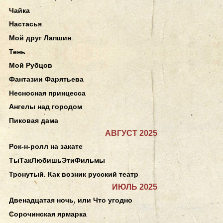
Чайка
Настасья
Мой друг Лапшин
Тень
Мой Рубцов
Фантазии Фарятьева
Несносная принцесса
Ангелы над городом
Пиковая дама
АВГУСТ 2025
Рок-н-ролл на закате
ТыТакЛюбишьЭтиФильмы
Тронутый. Как возник русский театр
ИЮЛЬ 2025
Двенадцатая ночь, или Что угодно
Сорочинская ярмарка