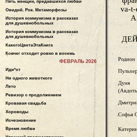
фран
Пять женщин, предавшихся любви
va-t
Овидий. Рок. Метаморфозы
А
История коммунизма в рассказах
для душевнобольных
История коммунизма в рассказах
для душевнобольных
ДЕ
КакогоЦветаЭтаКнига
Ковчег отходит ровно в восемь
Родион
ФЕВРАЛЬ 2026
Иди*от
Пульхер
Ни одного животного
Дуня
Лето
(Авдоть
Ревизор с продолжением
Дмитри
Кровавая свадьба
Хороводы
Софья 
Исчезновение
Катери
Время любви
Утренний предшественник