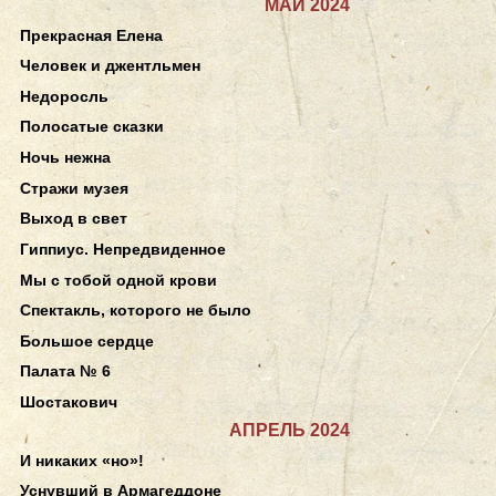
МАЙ 2024
Прекрасная Елена
Человек и джентльмен
Недоросль
Полосатые сказки
Ночь нежна
Стражи музея
Выход в свет
Гиппиус. Непредвиденное
Мы с тобой одной крови
Спектакль, которого не было
Большое сердце
Палата № 6
Шостакович
АПРЕЛЬ 2024
И никаких «но»!
Уснувший в Армагеддоне