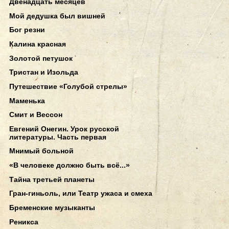
Двенадцать месяцев
Мой дедушка был вишней
Бог резни
Калина красная
Золотой петушок
Тристан и Изольда
Путешествие «Голубой стрелы»
Маменька
Смит и Вессон
Евгений Онегин. Урок русской
литературы. Часть первая
Мнимый больной
«В человеке должно быть всё...»
Тайна третьей планеты
Гран-гиньоль, или Театр ужаса и смеха
Бременские музыканты
Реникса