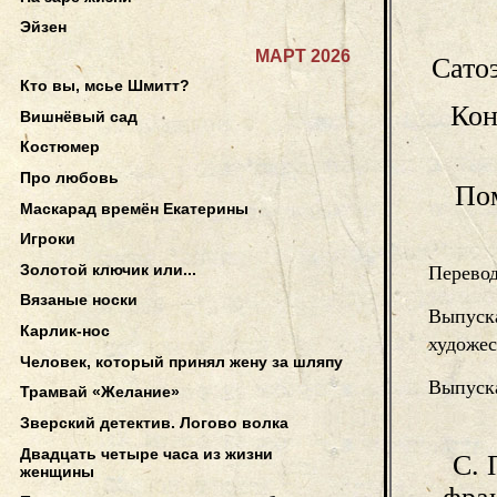
Эйзен
МАРТ 2026
Сато
Кто вы, мсье Шмитт?
Кон
Вишнёвый сад
Костюмер
Про любовь
По
Маскарад времён Екатерины
Игроки
Золотой ключик или...
Перево
Вязаные носки
Выпуск
Карлик-нос
художес
Человек, который принял жену за шляпу
Выпуск
Трамвай «Желание»
Зверский детектив. Логово волка
Двадцать четыре часа из жизни
С. 
женщины