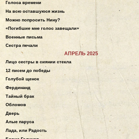
Голоса времени
На всю оставшуюся жизнь
Можно попросить Нину?
«Погибшие мне голос завещали»
Военные письма
Сестра печали
АПРЕЛЬ 2025
Лицо сестры в сиянии стекла
12 писем до победы
Голубой щенок
Фердинанд
Тайный брак
Обломов
Дверь
Алые паруса
Лада, или Радость
Борис Годунов