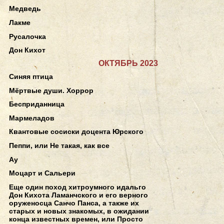
Медведь
Лакме
Русалочка
Дон Кихот
ОКТЯБРЬ 2023
Синяя птица
Мёртвые души. Хоррор
Бесприданница
Мармеладов
Квантовые сосиски доцента Юрского
Пеппи, или Не такая, как все
Ау
Моцарт и Сальери
Еще один поход хитроумного идальго
Дон Кихота Ламанчского и его верного
оруженосца Санчо Панса, а также их
старых и новых знакомых, в ожидании
конца известных времен, или Просто