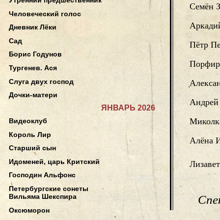
Семён 
Человеческий голос
Аркади
Дневник Лёки
Сад
Пётр П
Борис Годунов
Порфир
Тургенев. Ася
Слуга двух господ
Алексан
Дочки-матери
Андрей
ЯНВАРЬ 2026
Миколк
Видеоклуб
Король Лир
Алёна 
Старший сын
Идоменей, царь Критский
Лизаве
Господин Альфонс
Петербургские сонеты
Вильяма Шекспира
Спе
Оксюморон