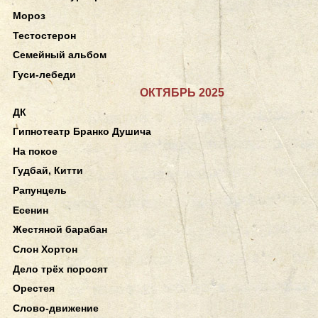
Мороз
Тестостерон
Семейный альбом
Гуси-лебеди
ОКТЯБРЬ 2025
ДК
Гипнотеатр Бранко Душича
На покое
Гудбай, Китти
Рапунцель
Есенин
Жестяной барабан
Слон Хортон
Дело трёх поросят
Орестея
Слово-движение