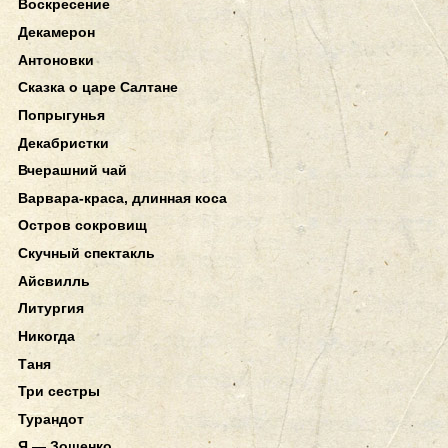
Воскресение
Декамерон
Антоновки
Сказка о царе Салтане
Попрыгунья
Декабристки
Вчерашний чай
Варвара-краса, длинная коса
Остров сокровищ
Скучный спектакль
Айсвилль
Литургия
Никогда
Таня
Три сестры
Турандот
Я — Зощенко