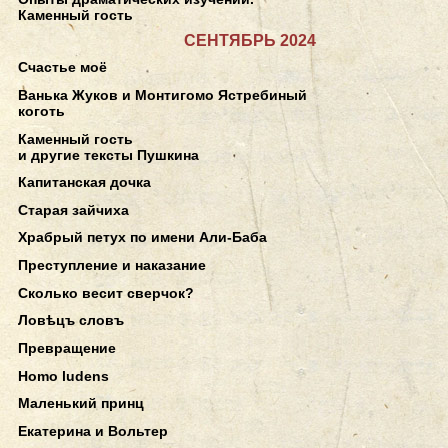
Каменный гость
СЕНТЯБРЬ 2024
Счастье моё
Ванька Жуков и Монтигомо Ястребиный
коготь
Каменный гость
и другие тексты Пушкина
Капитанская дочка
Старая зайчиха
Храбрый петух по имени Али-Баба
Преступление и наказание
Сколько весит сверчок?
Ловѣцъ словъ
Превращение
Homo ludens
Маленький принц
Екатерина и Вольтер