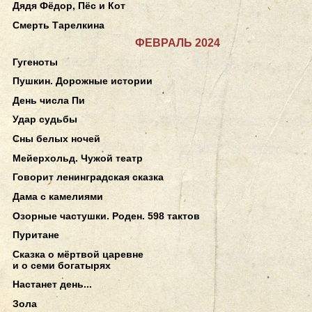
Дядя Фёдор, Пёс и Кот
Смерть Тарелкина
ФЕВРАЛЬ 2024
Гугеноты
Пушкин. Дорожные истории
День числа Пи
Удар судьбы
Сны белых ночей
Мейерхольд. Чужой театр
Говорит ленинградская сказка
Дама с камелиями
Озорные частушки. Роден. 598 тактов
Пуритане
Сказка о мёртвой царевне
и о семи богатырях
Настанет день...
Зола