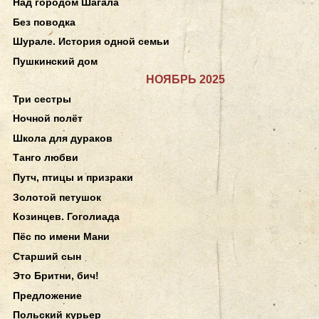
Над городом Шагала
Без поводка
Шурале. История одной семьи
Пушкинский дом
НОЯБРЬ 2025
Три сестры
Ночной полёт
Школа для дураков
Танго любви
Путч, птицы и призраки
Золотой петушок
Козинцев. Гоголиада
Пёс по имени Мани
Старший сын
Это Бритни, бич!
Предложение
Польский курьер