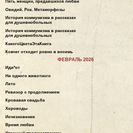
Пять женщин, предавшихся любви
Овидий. Рок. Метаморфозы
История коммунизма в рассказах
для душевнобольных
История коммунизма в рассказах
для душевнобольных
КакогоЦветаЭтаКнига
Ковчег отходит ровно в восемь
ФЕВРАЛЬ 2026
Иди*от
Ни одного животного
Лето
Ревизор с продолжением
Кровавая свадьба
Хороводы
Исчезновение
Время любви
Утренний предшественник