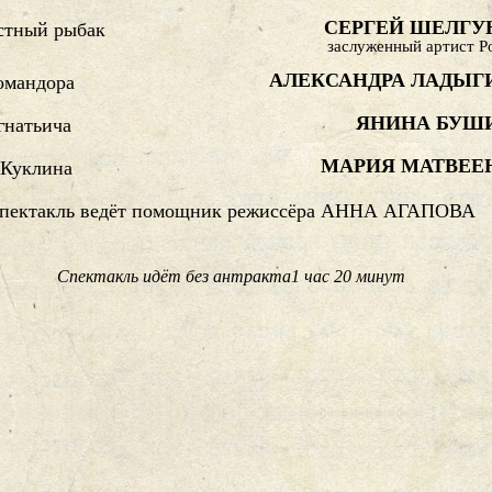
СЕРГЕЙ ШЕЛГУ
стный рыбак
заслуженный артист Р
АЛЕКСАНДРА ЛАДЫГ
омандора
ЯНИНА БУШ
гнатьича
МАРИЯ МАТВЕЕ
 Куклина
пектакль ведёт помощник режиссёра АННА АГАПОВА
Спектакль идёт без антракта1 час 20 минут