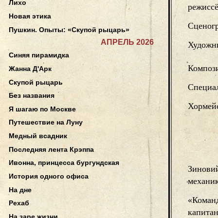
Лихо
режисс
Новая этика
Сценог
Пушкин. Опыты: «Скупой рыцарь»
АПРЕЛЬ 2026
Художни
Синяя пирамидка
Композ
Жанна Д'Арк
Скупой рыцарь
Специал
Без названия
Хормей
Я шагаю по Москве
Путешествие на Луну
Медный всадник
Последняя лента Крэппа
Ивонна, принцесса бургундская
Зинови
История одного офиса
механик
На дне
«Команд
Рехаб
капитан
На заре жизни