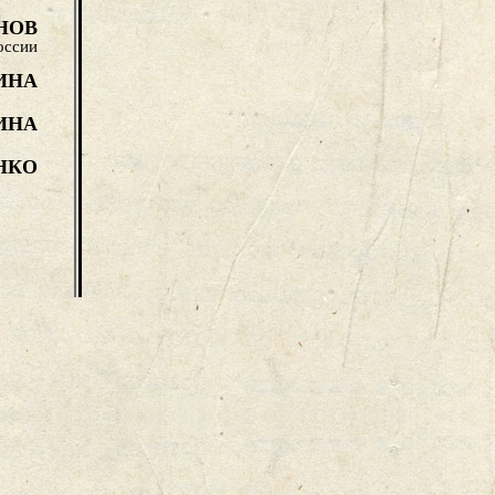
НОВ
оссии
ИНА
ИНА
НКО