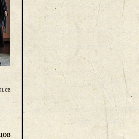
фьев
ЦОВ