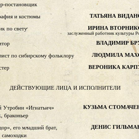
ёр-постановщик
ТАТЬЯНА ВИДАН
рафия и костюмы
ИРИНА ВТОРНИК
к по свету
заслуженный работник культуры Р
ВЛАДИМИР БР
итор
ЛЮДМИЛА МАХ
ист по сибирскому фольклору
ВЕРОНИКА КАРП
стер
ДЕЙСТВУЮЩИЕ ЛИЦА И ИСПОЛНИТЕЛИ
КУЗЬМА СТОМАЧЕ
й Утробин «Игнатьич»
, браконьер
ДЕНИС ГИЛЬМА
ор», его младший брат,
 самоходки