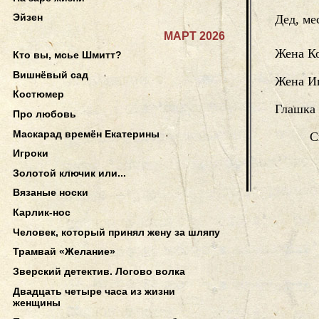
Эйзен
Дед, ме
МАРТ 2026
Жена К
Кто вы, мсье Шмитт?
Вишнёвый сад
Жена И
Костюмер
Глашка
Про любовь
Маскарад времён Екатерины
С
Игроки
Золотой ключик или...
Вязаные носки
Карлик-нос
Человек, который принял жену за шляпу
Трамвай «Желание»
Зверский детектив. Логово волка
Двадцать четыре часа из жизни
женщины