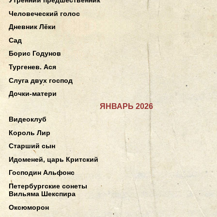
Человеческий голос
Дневник Лёки
Сад
Борис Годунов
Тургенев. Ася
Слуга двух господ
Дочки-матери
ЯНВАРЬ 2026
Видеоклуб
Король Лир
Старший сын
Идоменей, царь Критский
Господин Альфонс
Петербургские сонеты
Вильяма Шекспира
Оксюморон