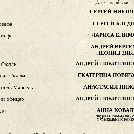
(Александринский т
СЕРГЕЙ НИКОЛ
СЕРГЕЙ БЛЕД
озефа
ЛАРИСА КЛИМ
озефа
АНДРЕЙ ВЕРГЕ
ЛЕОНИД ЗЯБ
АНДРЕЙ НИКИТИНС
е Сюлли
ЕКАТЕРИНА НОВИК
я де Сюлли
АНАСТАСИЯ ПИЖ
азель Марсель
АНДРЕЙ НИКИТИНС
ий офицер
АННА КОВАЛ
уди
лауреат междунар
музыкальных конк