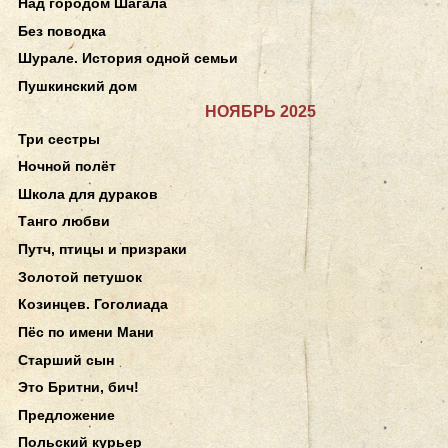
Над городом Шагала
Без поводка
Шурале. История одной семьи
Пушкинский дом
НОЯБРЬ 2025
Три сестры
Ночной полёт
Школа для дураков
Танго любви
Путч, птицы и призраки
Золотой петушок
Козинцев. Гоголиада
Пёс по имени Мани
Старший сын
Это Бритни, бич!
Предложение
Польский курьер