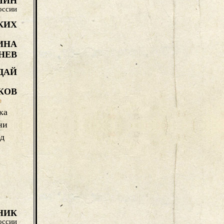
ШИН
оссии
КИХ
ИНА
НЕВ
ЙДАЙ
КОВ
ка
ни
од
НИК
оссии