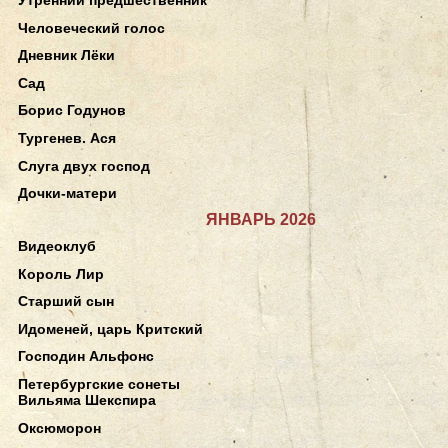
Человеческий голос
Дневник Лёки
Сад
Борис Годунов
Тургенев. Ася
Слуга двух господ
Дочки-матери
ЯНВАРЬ 2026
Видеоклуб
Король Лир
Старший сын
Идоменей, царь Критский
Господин Альфонс
Петербургские сонеты
Вильяма Шекспира
Оксюморон