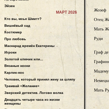
Эйзен
Жозеф
МАРТ 2026
Кто вы, мсье Шмитт?
Отец Ж
Вишнёвый сад
Мать Ж
Костюмер
Руди
Про любовь
Маскарад времён Екатерины
Граф д
Игроки
Золотой ключик или...
Графин
Вязаные носки
Мадему
Карлик-нос
Человек, который принял жену за шляпу
Немецк
Трамвай «Желание»
Мать Р
Зверский детектив. Логово волка
Двадцать четыре часа из жизни
женщины