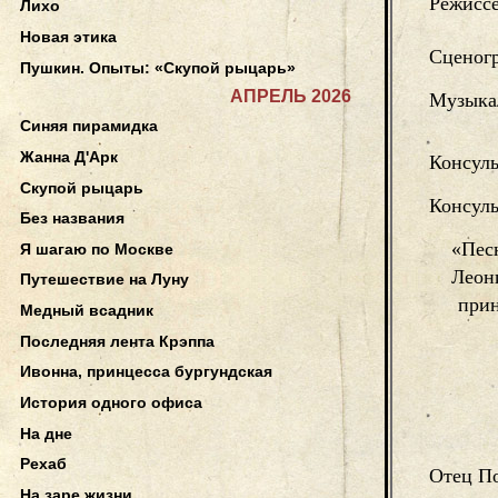
Режисс
Лихо
Новая этика
Сценог
Пушкин. Опыты: «Скупой рыцарь»
АПРЕЛЬ 2026
Музыка
Синяя пирамидка
Жанна Д'Арк
Консуль
Скупой рыцарь
Консуль
Без названия
«Песн
Я шагаю по Москве
Леон
Путешествие на Луну
прин
Медный всадник
Последняя лента Крэппа
Ивонна, принцесса бургундская
История одного офиса
На дне
Рехаб
Отец П
На заре жизни