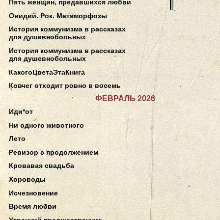
Пять женщин, предавшихся любви
Овидий. Рок. Метаморфозы
История коммунизма в рассказах
для душевнобольных
История коммунизма в рассказах
для душевнобольных
КакогоЦветаЭтаКнига
Ковчег отходит ровно в восемь
ФЕВРАЛЬ 2026
Иди*от
Ни одного животного
Лето
Ревизор с продолжением
Кровавая свадьба
Хороводы
Исчезновение
Время любви
Утренний предшественник