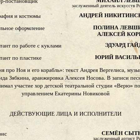
МИХАИЛ ЛЕВ
ёр-постановщик
заслуженный деятель искусств Р
АНДРЕЙ НИКИТИНС
рафия и костюмы
ПОЛИНА ЛЕВШ
льное оформление
АЛЕКСЕЙ КОР
ЭДУАРД ГА
тант по работе с куклами
ЮРИЙ ВАСИЛЬ
тант по пластике
я про Ноя и его корабль»: текст Андрея Вергелиса, музы
ида Зябкина, аранжировка Алексея Носова. В записи пес
имал участие хор детской театральной студии «Верю» п
управлением Екатерины Новиковой
ДЕЙСТВУЮЩИЕ ЛИЦА И ИСПОЛНИТЕЛИ
СЕМЁН СЫТ
онс
заслуженный артист Р