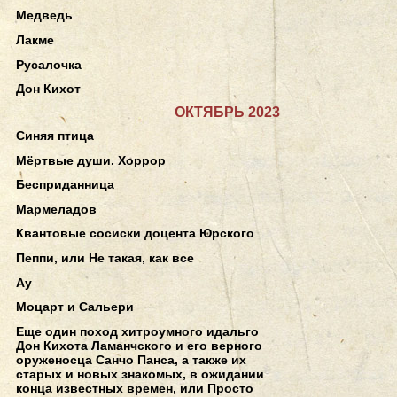
Медведь
Лакме
Русалочка
Дон Кихот
ОКТЯБРЬ 2023
Синяя птица
Мёртвые души. Хоррор
Бесприданница
Мармеладов
Квантовые сосиски доцента Юрского
Пеппи, или Не такая, как все
Ау
Моцарт и Сальери
Еще один поход хитроумного идальго
Дон Кихота Ламанчского и его верного
оруженосца Санчо Панса, а также их
старых и новых знакомых, в ожидании
конца известных времен, или Просто