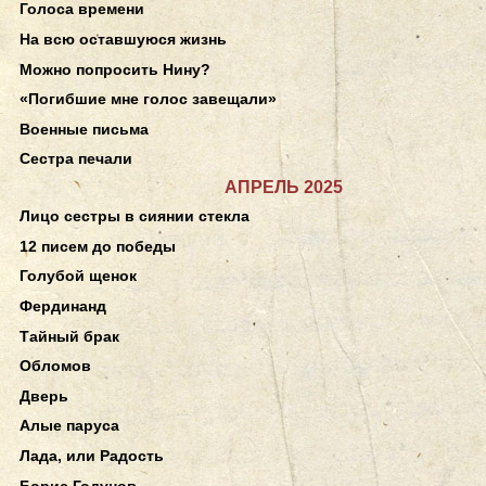
Голоса времени
На всю оставшуюся жизнь
Можно попросить Нину?
«Погибшие мне голос завещали»
Военные письма
Сестра печали
АПРЕЛЬ 2025
Лицо сестры в сиянии стекла
12 писем до победы
Голубой щенок
Фердинанд
Тайный брак
Обломов
Дверь
Алые паруса
Лада, или Радость
Борис Годунов