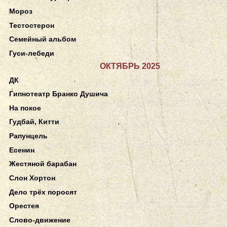
Мороз
Тестостерон
Семейный альбом
Гуси-лебеди
ОКТЯБРЬ 2025
ДК
Гипнотеатр Бранко Душича
На покое
Гудбай, Китти
Рапунцель
Есенин
Жестяной барабан
Слон Хортон
Дело трёх поросят
Орестея
Слово-движение