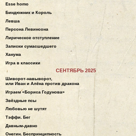
Esse homo
Биндюжник и Король
Левша
Персона Левинсона
Лирическое отступление
Записки сумасшедшего
Ханума
Игра в классики
СЕНТЯБРЬ 2025
Шиворот-навыворот,
или Иван и Алёна против дракона
Играем «Бориса Годунова»
Звёздные псы
Любовью не шутят
Тэффи. Бег
Давным-давно
Онегин. Беспринципность