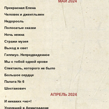
МАЙ 2024
Прекрасная Елена
Человек и джентльмен
Недоросль
Полосатые сказки
Ночь нежна
Стражи музея
Выход в свет
Гиппиус. Непредвиденное
Мы с тобой одной крови
Спектакль, которого не было
Большое сердце
Палата № 6
Шостакович
АПРЕЛЬ 2024
И никаких «но»!
Уснувший в Армагеддоне