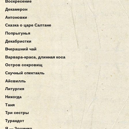
Воскресение
Декамерон
Антоновки
Сказка о царе Салтане
Попрыгунья
Декабристки
Вчерашний чай
Варвара-краса, длинная коса
Остров сокровищ
Скучный спектакль
Айсвилль
Литургия
Никогда
Таня
Три сестры
Турандот
Я — Зощенко