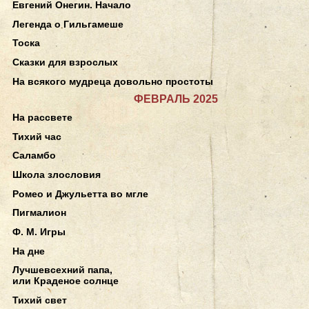
Евгений Онегин. Начало
Легенда о Гильгамеше
Тоска
Сказки для взрослых
На всякого мудреца довольно простоты
ФЕВРАЛЬ 2025
На рассвете
Тихий час
Саламбо
Школа злословия
Ромео и Джульетта во мгле
Пигмалион
Ф. М. Игры
На дне
Лучшевсехний папа,
или Краденое солнце
Тихий свет