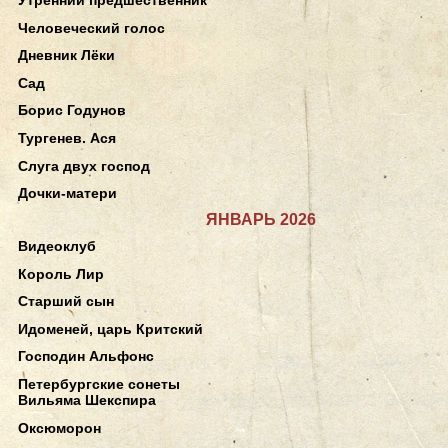
Человеческий голос
Дневник Лёки
Сад
Борис Годунов
Тургенев. Ася
Слуга двух господ
Дочки-матери
ЯНВАРЬ 2026
Видеоклуб
Король Лир
Старший сын
Идоменей, царь Критский
Господин Альфонс
Петербургские сонеты
Вильяма Шекспира
Оксюморон