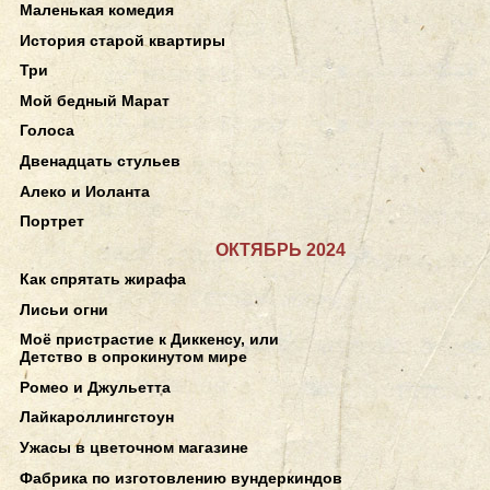
Маленькая комедия
История старой квартиры
Три
Мой бедный Марат
Голоса
Двенадцать стульев
Алеко и Иоланта
Портрет
ОКТЯБРЬ 2024
Как спрятать жирафа
Лисьи огни
Моё пристрастие к Диккенсу, или
Детство в опрокинутом мире
Ромео и Джульетта
Лайкароллингстоун
Ужасы в цветочном магазине
Фабрика по изготовлению вундеркиндов