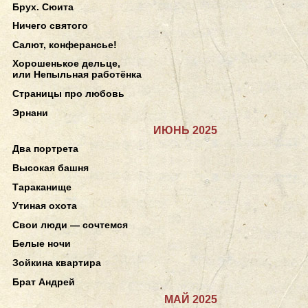
Брух. Сюита
Ничего святого
Салют, конферансье!
Хорошенькое дельце,
или Непыльная работёнка
Страницы про любовь
Эрнани
ИЮНЬ 2025
Два портрета
Высокая башня
Тараканище
Утиная охота
Свои люди — сочтемся
Белые ночи
Зойкина квартира
Брат Андрей
МАЙ 2025