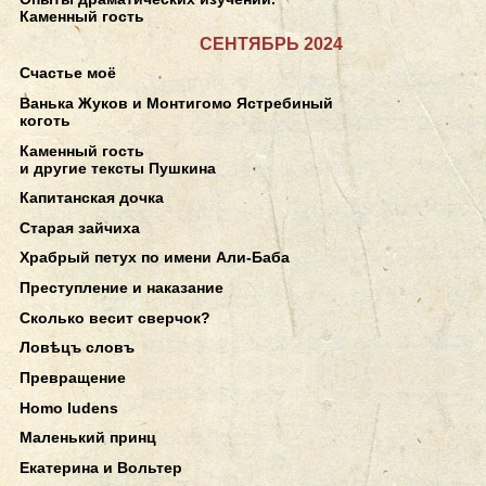
Каменный гость
СЕНТЯБРЬ 2024
Счастье моё
Ванька Жуков и Монтигомо Ястребиный
коготь
Каменный гость
и другие тексты Пушкина
Капитанская дочка
Старая зайчиха
Храбрый петух по имени Али-Баба
Преступление и наказание
Сколько весит сверчок?
Ловѣцъ словъ
Превращение
Homo ludens
Маленький принц
Екатерина и Вольтер