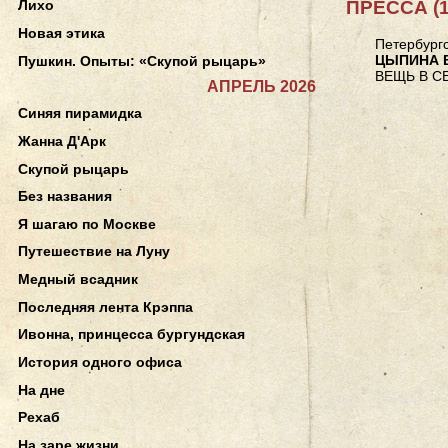
ПРЕССА (1
Лихо
Новая этика
Петербургс
ЦЫПИНА 
Пушкин. Опыты: «Скупой рыцарь»
ВЕЩЬ В С
АПРЕЛЬ 2026
Синяя пирамидка
Жанна Д'Арк
Скупой рыцарь
Без названия
Я шагаю по Москве
Путешествие на Луну
Медный всадник
Последняя лента Крэппа
Ивонна, принцесса бургундская
История одного офиса
На дне
Рехаб
На заре жизни