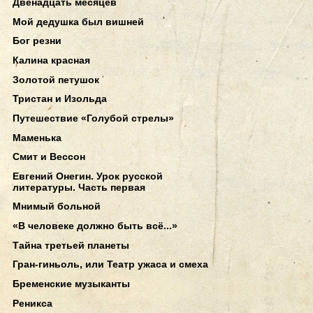
Двенадцать месяцев
Мой дедушка был вишней
Бог резни
Калина красная
Золотой петушок
Тристан и Изольда
Путешествие «Голубой стрелы»
Маменька
Смит и Вессон
Евгений Онегин. Урок русской
литературы. Часть первая
Мнимый больной
«В человеке должно быть всё...»
Тайна третьей планеты
Гран-гиньоль, или Театр ужаса и смеха
Бременские музыканты
Реникса