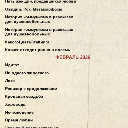
Пять женщин, предавшихся любви
Овидий. Рок. Метаморфозы
История коммунизма в рассказах
для душевнобольных
История коммунизма в рассказах
для душевнобольных
КакогоЦветаЭтаКнига
Ковчег отходит ровно в восемь
ФЕВРАЛЬ 2026
Иди*от
Ни одного животного
Лето
Ревизор с продолжением
Кровавая свадьба
Хороводы
Исчезновение
Время любви
Утренний предшественник