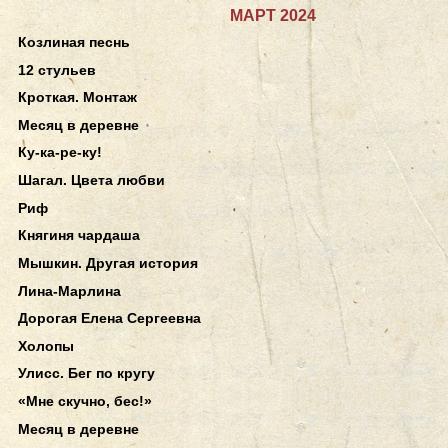
МАРТ 2024
Козлиная песнь
12 стульев
Кроткая. Монтаж
Месяц в деревне
Ку-ка-ре-ку!
Шагал. Цвета любви
Риф
Княгиня чардаша
Мышкин. Другая история
Лина-Марлина
Дорогая Елена Сергеевна
Холопы
Улисс. Бег по кругу
«Мне скучно, бес!»
Месяц в деревне