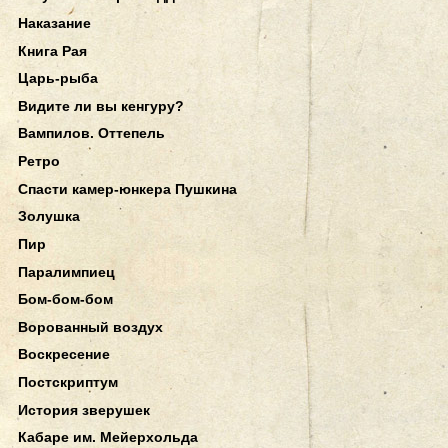
Наказание
Книга Рая
Царь-рыба
Видите ли вы кенгуру?
Вампилов. Оттепель
Ретро
Спасти камер-юнкера Пушкина
Золушка
Пир
Паралимпиец
Бом-бом-бом
Ворованный воздух
Воскресение
Постскриптум
История зверушек
Кабаре им. Мейерхольда