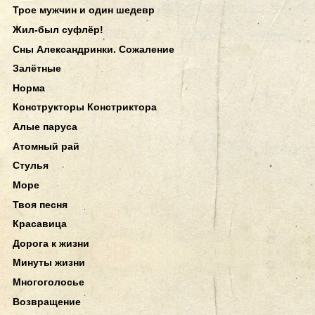
Трое мужчин и один шедевр
Жил-был суфлёр!
Сны Александринки. Сожаление
Залётные
Норма
Конструкторы Констриктора
Алые паруса
Атомный рай
Стулья
Море
Твоя песня
Красавица
Дорога к жизни
Минуты жизни
Многоголосье
Возвращение