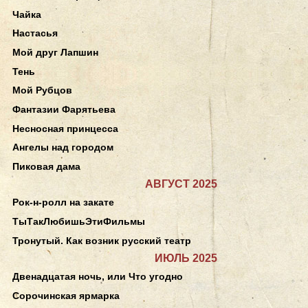
Чайка
Настасья
Мой друг Лапшин
Тень
Мой Рубцов
Фантазии Фарятьева
Несносная принцесса
Ангелы над городом
Пиковая дама
АВГУСТ 2025
Рок-н-ролл на закате
ТыТакЛюбишьЭтиФильмы
Тронутый. Как возник русский театр
ИЮЛЬ 2025
Двенадцатая ночь, или Что угодно
Сорочинская ярмарка