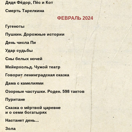
Дядя Фёдор, Пёс и Кот
Смерть Тарелкина
ФЕВРАЛЬ 2024
Гугеноты
Пушкин. Дорожные истории
День числа Пи
Удар судьбы
Сны белых ночей
Мейерхольд. Чужой театр
Говорит ленинградская сказка
Дама с камелиями
Озорные частушки. Роден. 598 тактов
Пуритане
Сказка о мёртвой царевне
и о семи богатырях
Настанет день...
Зола