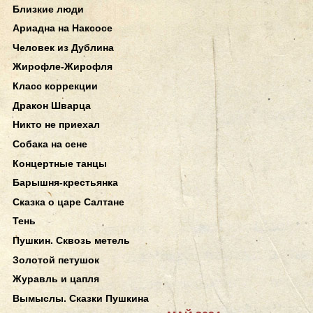
Близкие люди
Ариадна на Наксосе
Человек из Дублина
Жирофле-Жирофля
Класс коррекции
Дракон Шварца
Никто не приехал
Собака на сене
Концертные танцы
Барышня-крестьянка
Сказка о царе Салтане
Тень
Пушкин. Сквозь метель
Золотой петушок
Журавль и цапля
Вымыслы. Сказки Пушкина