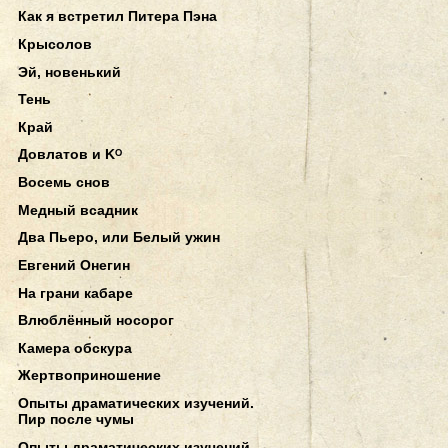
Как я встретил Питера Пэна
Крысолов
Эй, новенький
Тень
Край
Довлатов и Kᴼ
Восемь снов
Медный всадник
Два Пьеро, или Белый ужин
Евгений Онегин
На грани кабаре
Влюблённый носорог
Камера обскура
Жертвоприношение
Опыты драматических изучений.
Пир после чумы
Опыты драматических изучений.