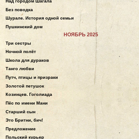
Над городом Шагала
Без поводка
Шурале. История одной семьи
Пушкинский дом
НОЯБРЬ 2025
Три сестры
Ночной полёт
Школа для дураков
Танго любви
Путч, птицы и призраки
Золотой петушок
Козинцев. Гоголиада
Пёс по имени Мани
Старший сын
Это Бритни, бич!
Предложение
Польский курьер