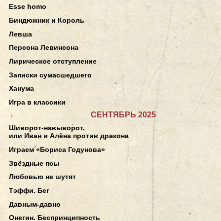
Esse homo
Биндюжник и Король
Левша
Персона Левинсона
Лирическое отступление
Записки сумасшедшего
Ханума
Игра в классики
СЕНТЯБРЬ 2025
Шиворот-навыворот,
или Иван и Алёна против дракона
Играем «Бориса Годунова»
Звёздные псы
Любовью не шутят
Тэффи. Бег
Давным-давно
Онегин. Беспринципность