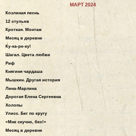
МАРТ 2024
Козлиная песнь
12 стульев
Кроткая. Монтаж
Месяц в деревне
Ку-ка-ре-ку!
Шагал. Цвета любви
Риф
Княгиня чардаша
Мышкин. Другая история
Лина-Марлина
Дорогая Елена Сергеевна
Холопы
Улисс. Бег по кругу
«Мне скучно, бес!»
Месяц в деревне