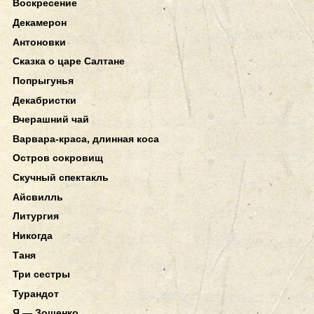
Воскресение
Декамерон
Антоновки
Сказка о царе Салтане
Попрыгунья
Декабристки
Вчерашний чай
Варвара-краса, длинная коса
Остров сокровищ
Скучный спектакль
Айсвилль
Литургия
Никогда
Таня
Три сестры
Турандот
Я — Зощенко