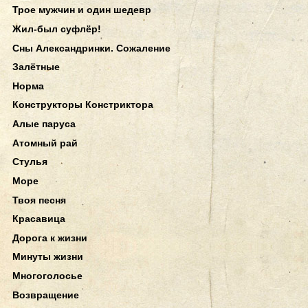
Трое мужчин и один шедевр
Жил-был суфлёр!
Сны Александринки. Сожаление
Залётные
Норма
Конструкторы Констриктора
Алые паруса
Атомный рай
Стулья
Море
Твоя песня
Красавица
Дорога к жизни
Минуты жизни
Многоголосье
Возвращение