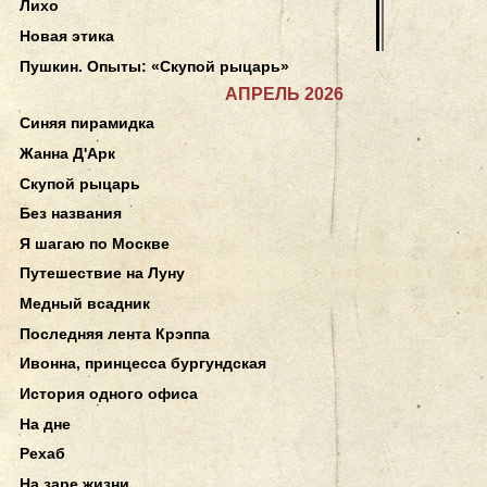
Лихо
Новая этика
Пушкин. Опыты: «Скупой рыцарь»
АПРЕЛЬ 2026
Синяя пирамидка
Жанна Д'Арк
Скупой рыцарь
Без названия
Я шагаю по Москве
Путешествие на Луну
Медный всадник
Последняя лента Крэппа
Ивонна, принцесса бургундская
История одного офиса
На дне
Рехаб
На заре жизни