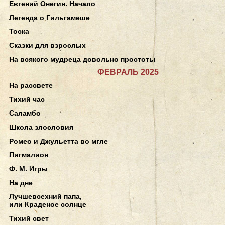
Евгений Онегин. Начало
Легенда о Гильгамеше
Тоска
Сказки для взрослых
На всякого мудреца довольно простоты
ФЕВРАЛЬ 2025
На рассвете
Тихий час
Саламбо
Школа злословия
Ромео и Джульетта во мгле
Пигмалион
Ф. М. Игры
На дне
Лучшевсехний папа,
или Краденое солнце
Тихий свет