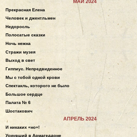
МАЙ 2024
Прекрасная Елена
Человек и джентльмен
Недоросль
Полосатые сказки
Ночь нежна
Стражи музея
Выход в свет
Гиппиус. Непредвиденное
Мы с тобой одной крови
Спектакль, которого не было
Большое сердце
Палата № 6
Шостакович
АПРЕЛЬ 2024
И никаких «но»!
Уснувший в Армагеддоне