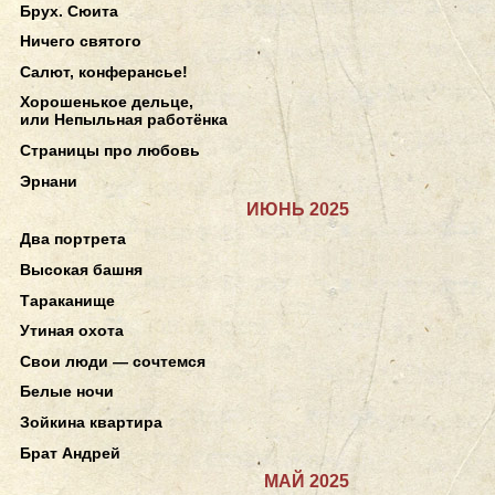
Брух. Сюита
Ничего святого
Салют, конферансье!
Хорошенькое дельце,
или Непыльная работёнка
Страницы про любовь
Эрнани
ИЮНЬ 2025
Два портрета
Высокая башня
Тараканище
Утиная охота
Свои люди — сочтемся
Белые ночи
Зойкина квартира
Брат Андрей
МАЙ 2025