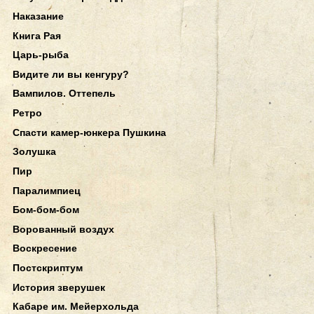
Наказание
Книга Рая
Царь-рыба
Видите ли вы кенгуру?
Вампилов. Оттепель
Ретро
Спасти камер-юнкера Пушкина
Золушка
Пир
Паралимпиец
Бом-бом-бом
Ворованный воздух
Воскресение
Постскриптум
История зверушек
Кабаре им. Мейерхольда