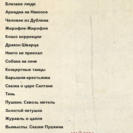
Близкие люди
Ариадна на Наксосе
Человек из Дублина
Жирофле-Жирофля
Класс коррекции
Дракон Шварца
Никто не приехал
Собака на сене
Концертные танцы
Барышня-крестьянка
Сказка о царе Салтане
Тень
Пушкин. Сквозь метель
Золотой петушок
Журавль и цапля
Вымыслы. Сказки Пушкина