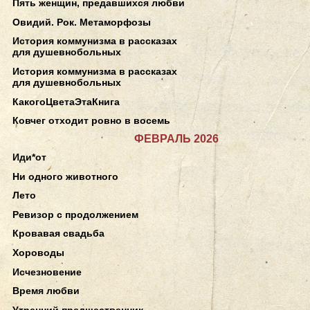
Пять женщин, предавшихся любви
Овидий. Рок. Метаморфозы
История коммунизма в рассказах
для душевнобольных
История коммунизма в рассказах
для душевнобольных
КакогоЦветаЭтаКнига
Ковчег отходит ровно в восемь
ФЕВРАЛЬ 2026
Иди*от
Ни одного животного
Лето
Ревизор с продолжением
Кровавая свадьба
Хороводы
Исчезновение
Время любви
Утренний предшественник