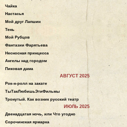
Чайка
Настасья
Мой друг Лапшин
Тень
Мой Рубцов
Фантазии Фарятьева
Несносная принцесса
Ангелы над городом
Пиковая дама
АВГУСТ 2025
Рок-н-ролл на закате
ТыТакЛюбишьЭтиФильмы
Тронутый. Как возник русский театр
ИЮЛЬ 2025
Двенадцатая ночь, или Что угодно
Сорочинская ярмарка