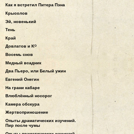
Как я встретил Питера Пэна
Крысолов
Эй, новенький
Тень
Край
Довлатов и Kᴼ
Восемь снов
Медный всадник
Два Пьеро, или Белый ужин
Евгений Онегин
На грани кабаре
Влюблённый носорог
Камера обскура
Жертвоприношение
Опыты драматических изучений.
Пир после чумы
Опыты драматических изучений.