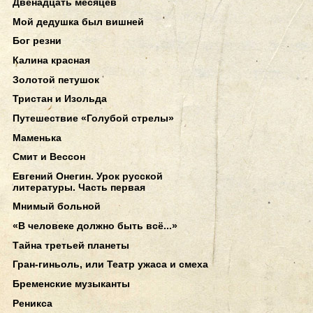
Двенадцать месяцев
Мой дедушка был вишней
Бог резни
Калина красная
Золотой петушок
Тристан и Изольда
Путешествие «Голубой стрелы»
Маменька
Смит и Вессон
Евгений Онегин. Урок русской
литературы. Часть первая
Мнимый больной
«В человеке должно быть всё...»
Тайна третьей планеты
Гран-гиньоль, или Театр ужаса и смеха
Бременские музыканты
Реникса