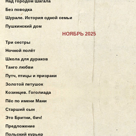
Над городом Шагала
Без поводка
Шурале. История одной семьи
Пушкинский дом
НОЯБРЬ 2025
Три сестры
Ночной полёт
Школа для дураков
Танго любви
Путч, птицы и призраки
Золотой петушок
Козинцев. Гоголиада
Пёс по имени Мани
Старший сын
Это Бритни, бич!
Предложение
Польский курьер