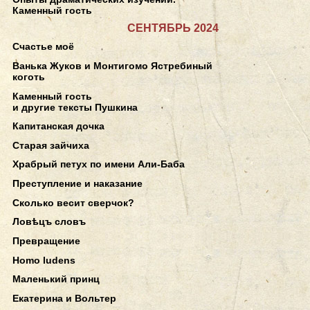
Каменный гость
СЕНТЯБРЬ 2024
Счастье моё
Ванька Жуков и Монтигомо Ястребиный
коготь
Каменный гость
и другие тексты Пушкина
Капитанская дочка
Старая зайчиха
Храбрый петух по имени Али-Баба
Преступление и наказание
Сколько весит сверчок?
Ловѣцъ словъ
Превращение
Homo ludens
Маленький принц
Екатерина и Вольтер