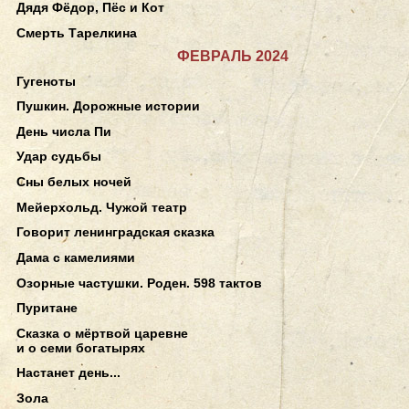
Дядя Фёдор, Пёс и Кот
Смерть Тарелкина
ФЕВРАЛЬ 2024
Гугеноты
Пушкин. Дорожные истории
День числа Пи
Удар судьбы
Сны белых ночей
Мейерхольд. Чужой театр
Говорит ленинградская сказка
Дама с камелиями
Озорные частушки. Роден. 598 тактов
Пуритане
Сказка о мёртвой царевне
и о семи богатырях
Настанет день...
Зола