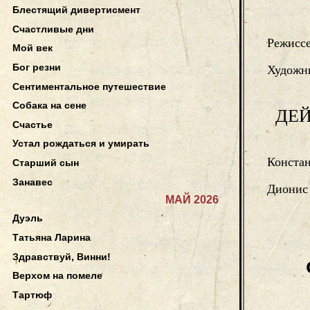
Блестящий дивертисмент
Счастливые дни
Режисс
Мой век
Бог резни
Художн
Сентиментальное путешествие
Собака на сене
ДЕ
Счастье
Устал рождаться и умирать
Конста
Старший сын
Занавес
Дионис
МАЙ 2026
Дуэль
Татьяна Ларина
Здравствуй, Винни!
Верхом на помеле
Тартюф