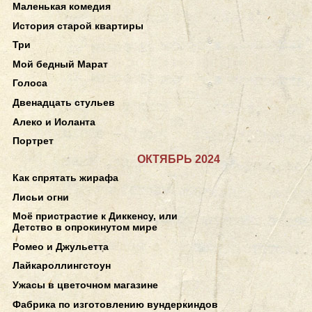
Маленькая комедия
История старой квартиры
Три
Мой бедный Марат
Голоса
Двенадцать стульев
Алеко и Иоланта
Портрет
ОКТЯБРЬ 2024
Как спрятать жирафа
Лисьи огни
Моё пристрастие к Диккенсу, или
Детство в опрокинутом мире
Ромео и Джульетта
Лайкароллингстоун
Ужасы в цветочном магазине
Фабрика по изготовлению вундеркиндов