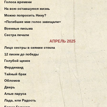
Голоса времени
На всю оставшуюся жизнь
Можно попросить Нину?
«Погибшие мне голос завещали»
Военные письма
Сестра печали
АПРЕЛЬ 2025
Лицо сестры в сиянии стекла
12 писем до победы
Голубой щенок
Фердинанд
Тайный брак
Обломов
Дверь
Алые паруса
Лада, или Радость
Борис Годунов