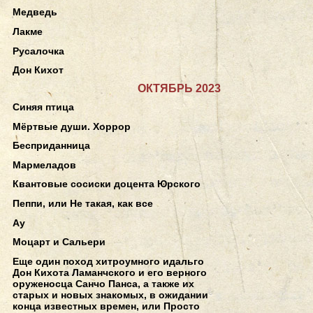
Медведь
Лакме
Русалочка
Дон Кихот
ОКТЯБРЬ 2023
Синяя птица
Мёртвые души. Хоррор
Бесприданница
Мармеладов
Квантовые сосиски доцента Юрского
Пеппи, или Не такая, как все
Ау
Моцарт и Сальери
Еще один поход хитроумного идальго
Дон Кихота Ламанчского и его верного
оруженосца Санчо Панса, а также их
старых и новых знакомых, в ожидании
конца известных времен, или Просто