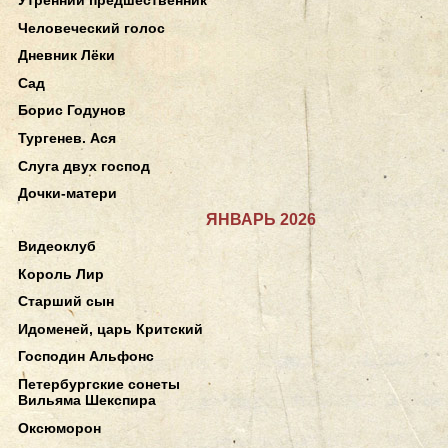
Человеческий голос
Дневник Лёки
Сад
Борис Годунов
Тургенев. Ася
Слуга двух господ
Дочки-матери
ЯНВАРЬ 2026
Видеоклуб
Король Лир
Старший сын
Идоменей, царь Критский
Господин Альфонс
Петербургские сонеты
Вильяма Шекспира
Оксюморон