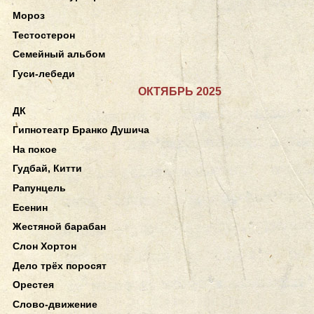
Мороз
Тестостерон
Семейный альбом
Гуси-лебеди
ОКТЯБРЬ 2025
ДК
Гипнотеатр Бранко Душича
На покое
Гудбай, Китти
Рапунцель
Есенин
Жестяной барабан
Слон Хортон
Дело трёх поросят
Орестея
Слово-движение