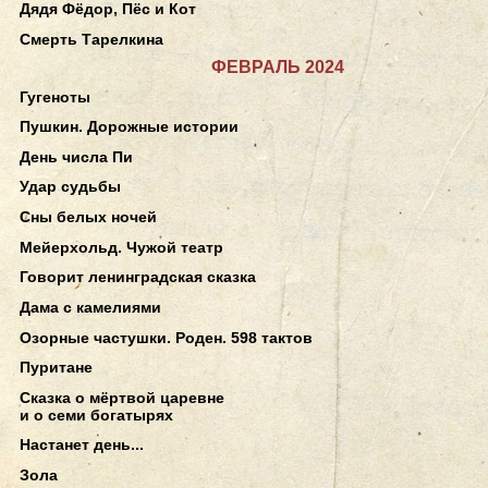
Дядя Фёдор, Пёс и Кот
Смерть Тарелкина
ФЕВРАЛЬ 2024
Гугеноты
Пушкин. Дорожные истории
День числа Пи
Удар судьбы
Сны белых ночей
Мейерхольд. Чужой театр
Говорит ленинградская сказка
Дама с камелиями
Озорные частушки. Роден. 598 тактов
Пуритане
Сказка о мёртвой царевне
и о семи богатырях
Настанет день...
Зола