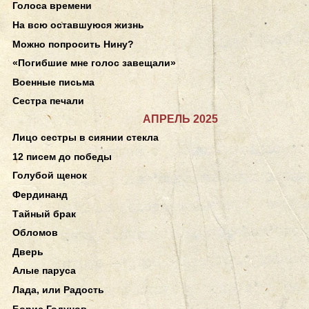
Голоса времени
На всю оставшуюся жизнь
Можно попросить Нину?
«Погибшие мне голос завещали»
Военные письма
Сестра печали
АПРЕЛЬ 2025
Лицо сестры в сиянии стекла
12 писем до победы
Голубой щенок
Фердинанд
Тайный брак
Обломов
Дверь
Алые паруса
Лада, или Радость
Борис Годунов