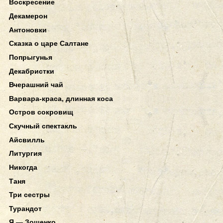
Воскресение
Декамерон
Антоновки
Сказка о царе Салтане
Попрыгунья
Декабристки
Вчерашний чай
Варвара-краса, длинная коса
Остров сокровищ
Скучный спектакль
Айсвилль
Литургия
Никогда
Таня
Три сестры
Турандот
Я — Зощенко