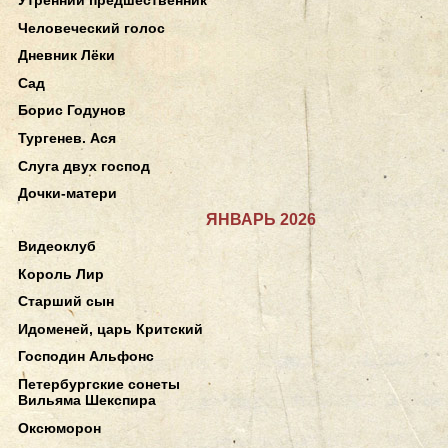
Человеческий голос
Дневник Лёки
Сад
Борис Годунов
Тургенев. Ася
Слуга двух господ
Дочки-матери
ЯНВАРЬ 2026
Видеоклуб
Король Лир
Старший сын
Идоменей, царь Критский
Господин Альфонс
Петербургские сонеты
Вильяма Шекспира
Оксюморон