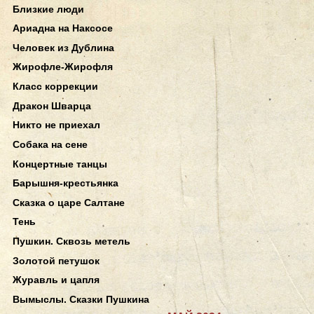
Близкие люди
Ариадна на Наксосе
Человек из Дублина
Жирофле-Жирофля
Класс коррекции
Дракон Шварца
Никто не приехал
Собака на сене
Концертные танцы
Барышня-крестьянка
Сказка о царе Салтане
Тень
Пушкин. Сквозь метель
Золотой петушок
Журавль и цапля
Вымыслы. Сказки Пушкина