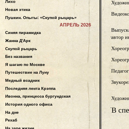
Лихо
Художн
Новая этика
Видеок
Пушкин. Опыты: «Скупой рыцарь»
АПРЕЛЬ 2026
Выпуск
Синяя пирамидка
автор 
Жанна Д'Арк
Хореог
Скупой рыцарь
Без названия
Хореог
Я шагаю по Москве
Педагог
Путешествие на Луну
Медный всадник
Звукор
Последняя лента Крэппа
Ивонна, принцесса бургундская
Художни
История одного офиса
В спе
На дне
Рехаб
На заре жизни