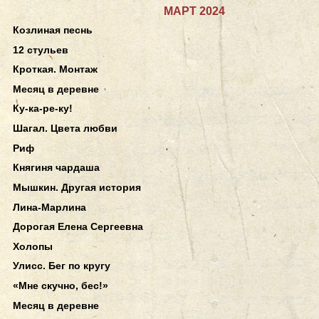
МАРТ 2024
Козлиная песнь
12 стульев
Кроткая. Монтаж
Месяц в деревне
Ку-ка-ре-ку!
Шагал. Цвета любви
Риф
Княгиня чардаша
Мышкин. Другая история
Лина-Марлина
Дорогая Елена Сергеевна
Холопы
Улисс. Бег по кругу
«Мне скучно, бес!»
Месяц в деревне