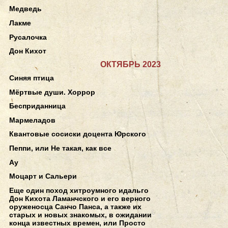
Медведь
Лакме
Русалочка
Дон Кихот
ОКТЯБРЬ 2023
Синяя птица
Мёртвые души. Хоррор
Бесприданница
Мармеладов
Квантовые сосиски доцента Юрского
Пеппи, или Не такая, как все
Ау
Моцарт и Сальери
Еще один поход хитроумного идальго
Дон Кихота Ламанчского и его верного
оруженосца Санчо Панса, а также их
старых и новых знакомых, в ожидании
конца известных времен, или Просто