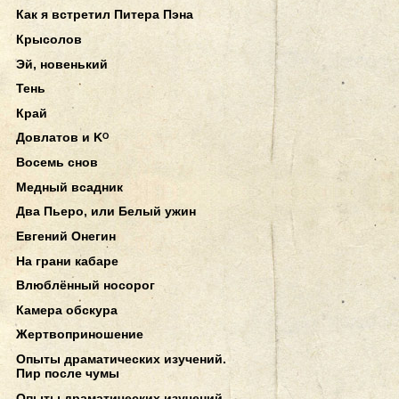
Как я встретил Питера Пэна
Крысолов
Эй, новенький
Тень
Край
Довлатов и Kᴼ
Восемь снов
Медный всадник
Два Пьеро, или Белый ужин
Евгений Онегин
На грани кабаре
Влюблённый носорог
Камера обскура
Жертвоприношение
Опыты драматических изучений.
Пир после чумы
Опыты драматических изучений.