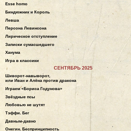
Esse homo
Биндюжник и Король
Левша
Персона Левинсона
Лирическое отступление
Записки сумасшедшего
Ханума
Игра в классики
СЕНТЯБРЬ 2025
Шиворот-навыворот,
или Иван и Алёна против дракона
Играем «Бориса Годунова»
Звёздные псы
Любовью не шутят
Тэффи. Бег
Давным-давно
Онегин. Беспринципность