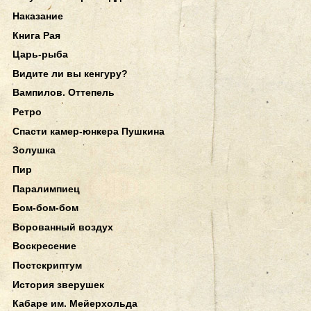
Наказание
Книга Рая
Царь-рыба
Видите ли вы кенгуру?
Вампилов. Оттепель
Ретро
Спасти камер-юнкера Пушкина
Золушка
Пир
Паралимпиец
Бом-бом-бом
Ворованный воздух
Воскресение
Постскриптум
История зверушек
Кабаре им. Мейерхольда