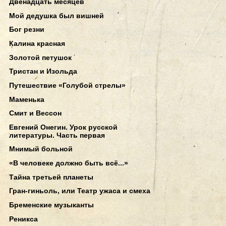
Двенадцать месяцев
Мой дедушка был вишней
Бог резни
Калина красная
Золотой петушок
Тристан и Изольда
Путешествие «Голубой стрелы»
Маменька
Смит и Вессон
Евгений Онегин. Урок русской
литературы. Часть первая
Мнимый больной
«В человеке должно быть всё...»
Тайна третьей планеты
Гран-гиньоль, или Театр ужаса и смеха
Бременские музыканты
Реникса