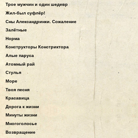
Трое мужчин и один шедевр
Жил-был суфлёр!
Сны Александринки. Сожаление
Залётные
Норма
Конструкторы Констриктора
Алые паруса
Атомный рай
Стулья
Море
Твоя песня
Красавица
Дорога к жизни
Минуты жизни
Многоголосье
Возвращение