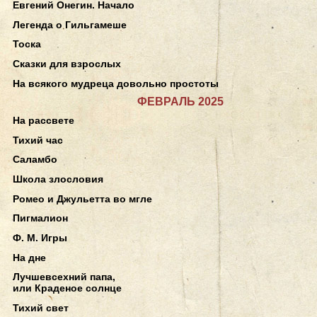
Евгений Онегин. Начало
Легенда о Гильгамеше
Тоска
Сказки для взрослых
На всякого мудреца довольно простоты
ФЕВРАЛЬ 2025
На рассвете
Тихий час
Саламбо
Школа злословия
Ромео и Джульетта во мгле
Пигмалион
Ф. М. Игры
На дне
Лучшевсехний папа,
или Краденое солнце
Тихий свет