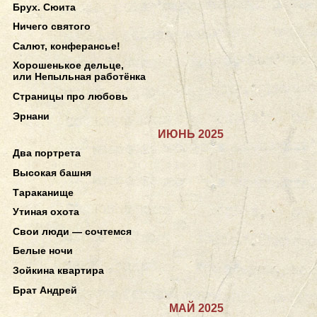
Брух. Сюита
Ничего святого
Салют, конферансье!
Хорошенькое дельце,
или Непыльная работёнка
Страницы про любовь
Эрнани
ИЮНЬ 2025
Два портрета
Высокая башня
Тараканище
Утиная охота
Свои люди — сочтемся
Белые ночи
Зойкина квартира
Брат Андрей
МАЙ 2025