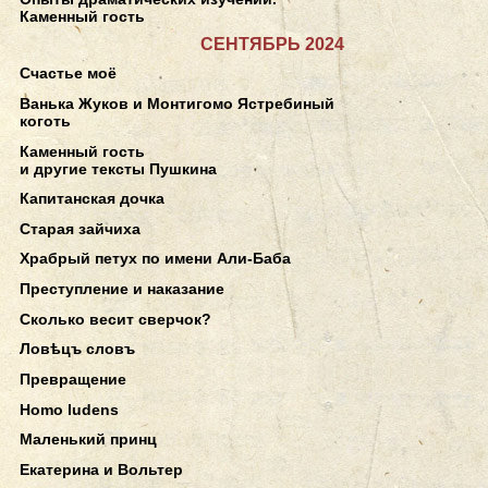
Каменный гость
СЕНТЯБРЬ 2024
Счастье моё
Ванька Жуков и Монтигомо Ястребиный
коготь
Каменный гость
и другие тексты Пушкина
Капитанская дочка
Старая зайчиха
Храбрый петух по имени Али-Баба
Преступление и наказание
Сколько весит сверчок?
Ловѣцъ словъ
Превращение
Homo ludens
Маленький принц
Екатерина и Вольтер