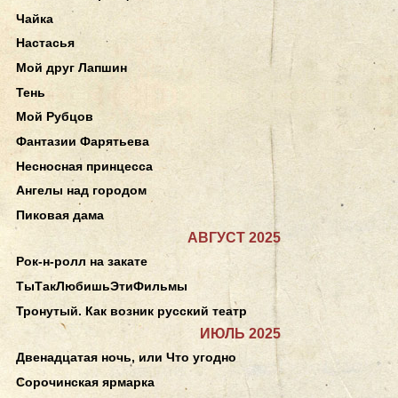
Чайка
Настасья
Мой друг Лапшин
Тень
Мой Рубцов
Фантазии Фарятьева
Несносная принцесса
Ангелы над городом
Пиковая дама
АВГУСТ 2025
Рок-н-ролл на закате
ТыТакЛюбишьЭтиФильмы
Тронутый. Как возник русский театр
ИЮЛЬ 2025
Двенадцатая ночь, или Что угодно
Сорочинская ярмарка