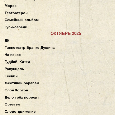
Мороз
Тестостерон
Семейный альбом
Гуси-лебеди
ОКТЯБРЬ 2025
ДК
Гипнотеатр Бранко Душича
На покое
Гудбай, Китти
Рапунцель
Есенин
Жестяной барабан
Слон Хортон
Дело трёх поросят
Орестея
Слово-движение