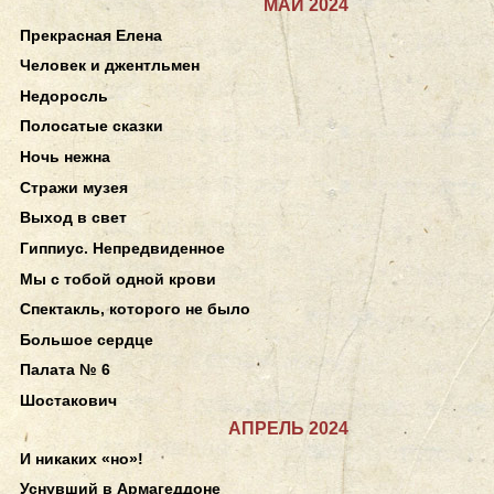
МАЙ 2024
Прекрасная Елена
Человек и джентльмен
Недоросль
Полосатые сказки
Ночь нежна
Стражи музея
Выход в свет
Гиппиус. Непредвиденное
Мы с тобой одной крови
Спектакль, которого не было
Большое сердце
Палата № 6
Шостакович
АПРЕЛЬ 2024
И никаких «но»!
Уснувший в Армагеддоне