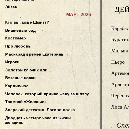
Эйзен
ДЕ
МАРТ 2026
Кто вы, мсье Шмитт?
Карабас
Вишнёвый сад
Костюмер
Бурати
Про любовь
Мальви
Маскарад времён Екатерины
Пьеро
Игроки
Золотой ключик или...
Артемо
Вязаные носки
Арлеки
Карлик-нос
Человек, который принял жену за шляпу
Черепах
Трамвай «Желание»
Лиса А
Зверский детектив. Логово волка
Двадцать четыре часа из жизни
женщины
Спе