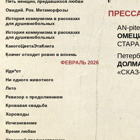
Пять женщин, предавшихся любви
Овидий. Рок. Метаморфозы
ПРЕССА
История коммунизма в рассказах
для душевнобольных
AN-pite
История коммунизма в рассказах
ОМЕЦ
для душевнобольных
СТАРА
КакогоЦветаЭтаКнига
Петерб
Ковчег отходит ровно в восемь
ФЕВРАЛЬ 2026
ДОЛМ
«СКАЗ
Иди*от
Ни одного животного
Лето
Ревизор с продолжением
Кровавая свадьба
Хороводы
Исчезновение
Время любви
Утренний предшественник