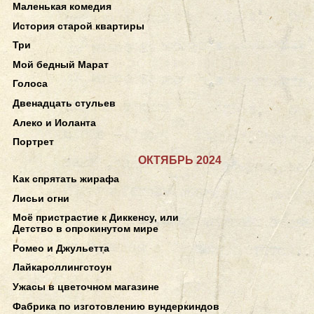
Маленькая комедия
История старой квартиры
Три
Мой бедный Марат
Голоса
Двенадцать стульев
Алеко и Иоланта
Портрет
ОКТЯБРЬ 2024
Как спрятать жирафа
Лисьи огни
Моё пристрастие к Диккенсу, или
Детство в опрокинутом мире
Ромео и Джульетта
Лайкароллингстоун
Ужасы в цветочном магазине
Фабрика по изготовлению вундеркиндов