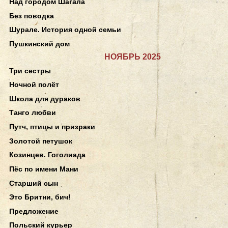
Над городом Шагала
Без поводка
Шурале. История одной семьи
Пушкинский дом
НОЯБРЬ 2025
Три сестры
Ночной полёт
Школа для дураков
Танго любви
Путч, птицы и призраки
Золотой петушок
Козинцев. Гоголиада
Пёс по имени Мани
Старший сын
Это Бритни, бич!
Предложение
Польский курьер