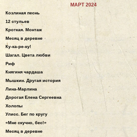
МАРТ 2024
Козлиная песнь
12 стульев
Кроткая. Монтаж
Месяц в деревне
Ку-ка-ре-ку!
Шагал. Цвета любви
Риф
Княгиня чардаша
Мышкин. Другая история
Лина-Марлина
Дорогая Елена Сергеевна
Холопы
Улисс. Бег по кругу
«Мне скучно, бес!»
Месяц в деревне