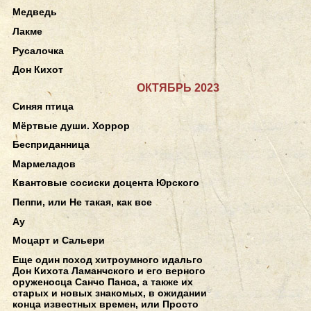
Медведь
Лакме
Русалочка
Дон Кихот
ОКТЯБРЬ 2023
Синяя птица
Мёртвые души. Хоррор
Бесприданница
Мармеладов
Квантовые сосиски доцента Юрского
Пеппи, или Не такая, как все
Ау
Моцарт и Сальери
Еще один поход хитроумного идальго
Дон Кихота Ламанчского и его верного
оруженосца Санчо Панса, а также их
старых и новых знакомых, в ожидании
конца известных времен, или Просто