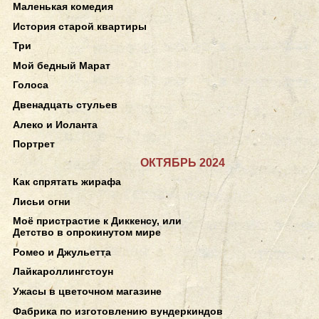
Маленькая комедия
История старой квартиры
Три
Мой бедный Марат
Голоса
Двенадцать стульев
Алеко и Иоланта
Портрет
ОКТЯБРЬ 2024
Как спрятать жирафа
Лисьи огни
Моё пристрастие к Диккенсу, или
Детство в опрокинутом мире
Ромео и Джульетта
Лайкароллингстоун
Ужасы в цветочном магазине
Фабрика по изготовлению вундеркиндов