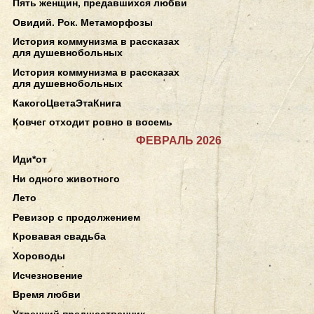
Пять женщин, предавшихся любви
Овидий. Рок. Метаморфозы
История коммунизма в рассказах
для душевнобольных
История коммунизма в рассказах
для душевнобольных
КакогоЦветаЭтаКнига
Ковчег отходит ровно в восемь
ФЕВРАЛЬ 2026
Иди*от
Ни одного животного
Лето
Ревизор с продолжением
Кровавая свадьба
Хороводы
Исчезновение
Время любви
Утренний предшественник