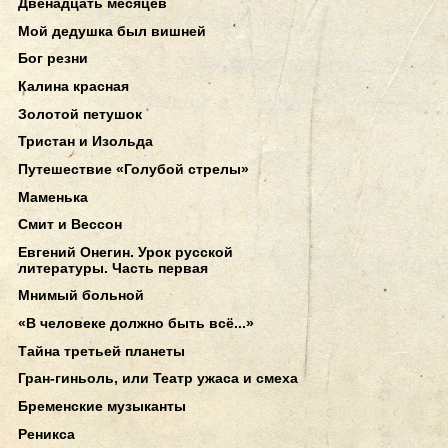
Двенадцать месяцев
Мой дедушка был вишней
Бог резни
Калина красная
Золотой петушок
Тристан и Изольда
Путешествие «Голубой стрелы»
Маменька
Смит и Вессон
Евгений Онегин. Урок русской
литературы. Часть первая
Мнимый больной
«В человеке должно быть всё...»
Тайна третьей планеты
Гран-гиньоль, или Театр ужаса и смеха
Бременские музыканты
Реникса