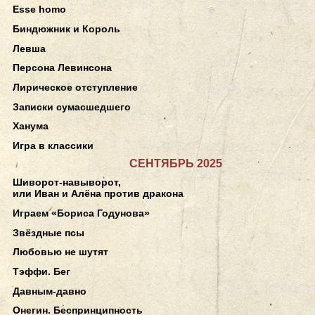
Esse homo
Биндюжник и Король
Левша
Персона Левинсона
Лирическое отступление
Записки сумасшедшего
Ханума
Игра в классики
СЕНТЯБРЬ 2025
Шиворот-навыворот,
или Иван и Алёна против дракона
Играем «Бориса Годунова»
Звёздные псы
Любовью не шутят
Тэффи. Бег
Давным-давно
Онегин. Беспринципность