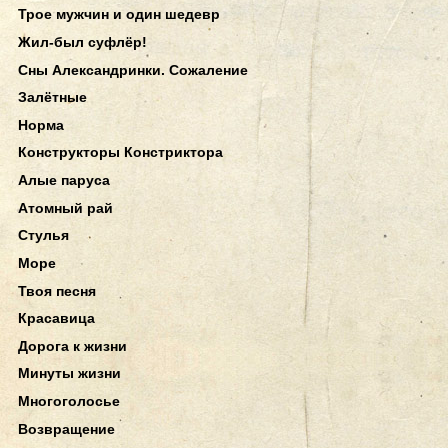
Трое мужчин и один шедевр
Жил-был суфлёр!
Сны Александринки. Сожаление
Залётные
Норма
Конструкторы Констриктора
Алые паруса
Атомный рай
Стулья
Море
Твоя песня
Красавица
Дорога к жизни
Минуты жизни
Многоголосье
Возвращение