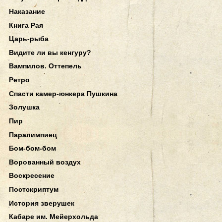
Наказание
Книга Рая
Царь-рыба
Видите ли вы кенгуру?
Вампилов. Оттепель
Ретро
Спасти камер-юнкера Пушкина
Золушка
Пир
Паралимпиец
Бом-бом-бом
Ворованный воздух
Воскресение
Постскриптум
История зверушек
Кабаре им. Мейерхольда