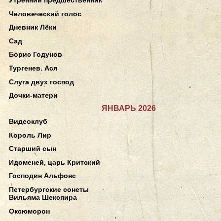
Человеческий голос
Дневник Лёки
Сад
Борис Годунов
Тургенев. Ася
Слуга двух господ
Дочки-матери
ЯНВАРЬ 2026
Видеоклуб
Король Лир
Старший сын
Идоменей, царь Критский
Господин Альфонс
Петербургские сонеты
Вильяма Шекспира
Оксюморон