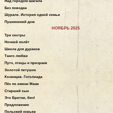
Над городом Шагала
Без поводка
Шурале. История одной семьи
Пушкинский дом
НОЯБРЬ 2025
Три сестры
Ночной полёт
Школа для дураков
Танго любви
Путч, птицы и призраки
Золотой петушок
Козинцев. Гоголиада
Пёс по имени Мани
Старший сын
Это Бритни, бич!
Предложение
Польский курьер