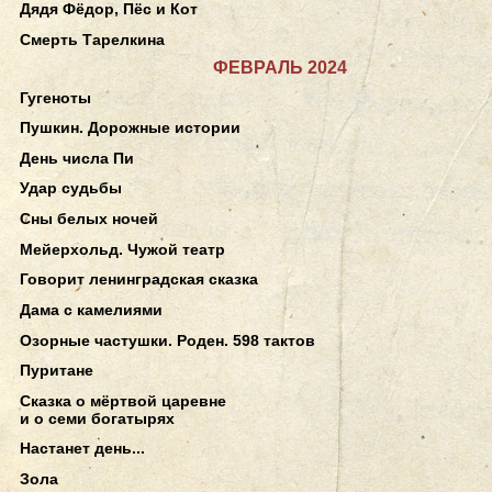
Дядя Фёдор, Пёс и Кот
Смерть Тарелкина
ФЕВРАЛЬ 2024
Гугеноты
Пушкин. Дорожные истории
День числа Пи
Удар судьбы
Сны белых ночей
Мейерхольд. Чужой театр
Говорит ленинградская сказка
Дама с камелиями
Озорные частушки. Роден. 598 тактов
Пуритане
Сказка о мёртвой царевне
и о семи богатырях
Настанет день...
Зола