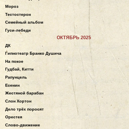
Мороз
Тестостерон
Семейный альбом
Гуси-лебеди
ОКТЯБРЬ 2025
ДК
Гипнотеатр Бранко Душича
На покое
Гудбай, Китти
Рапунцель
Есенин
Жестяной барабан
Слон Хортон
Дело трёх поросят
Орестея
Слово-движение