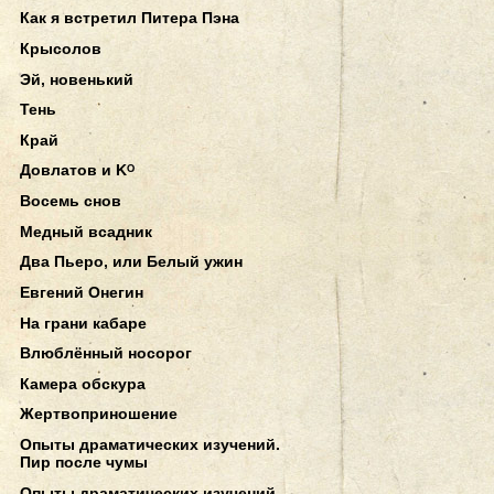
Как я встретил Питера Пэна
Крысолов
Эй, новенький
Тень
Край
Довлатов и Kᴼ
Восемь снов
Медный всадник
Два Пьеро, или Белый ужин
Евгений Онегин
На грани кабаре
Влюблённый носорог
Камера обскура
Жертвоприношение
Опыты драматических изучений.
Пир после чумы
Опыты драматических изучений.