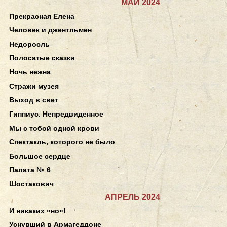
МАЙ 2024
Прекрасная Елена
Человек и джентльмен
Недоросль
Полосатые сказки
Ночь нежна
Стражи музея
Выход в свет
Гиппиус. Непредвиденное
Мы с тобой одной крови
Спектакль, которого не было
Большое сердце
Палата № 6
Шостакович
АПРЕЛЬ 2024
И никаких «но»!
Уснувший в Армагеддоне