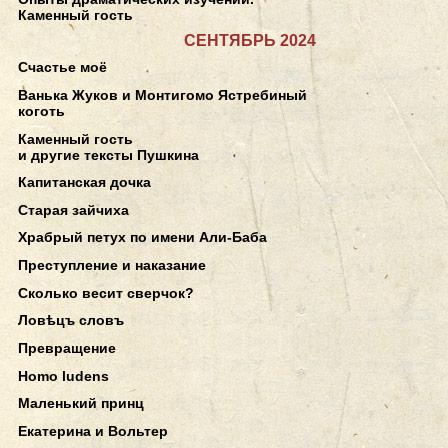
Каменный гость
СЕНТЯБРЬ 2024
Счастье моё
Ванька Жуков и Монтигомо Ястребиный
коготь
Каменный гость
и другие тексты Пушкина
Капитанская дочка
Старая зайчиха
Храбрый петух по имени Али-Баба
Преступление и наказание
Сколько весит сверчок?
Ловѣцъ словъ
Превращение
Homo ludens
Маленький принц
Екатерина и Вольтер