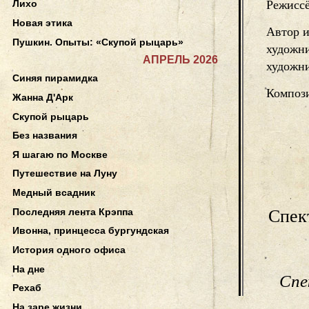
Режисс
Лихо
Новая этика
Автор 
Пушкин. Опыты: «Скупой рыцарь»
художни
АПРЕЛЬ 2026
художн
Синяя пирамидка
Композ
Жанна Д'Арк
Скупой рыцарь
Без названия
Я шагаю по Москве
Путешествие на Луну
Медный всадник
Последняя лента Крэппа
Спек
Ивонна, принцесса бургундская
История одного офиса
На дне
Спе
Рехаб
На заре жизни