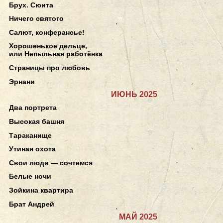
Брух. Сюита
Ничего святого
Салют, конферансье!
Хорошенькое дельце,
или Непыльная работёнка
Страницы про любовь
Эрнани
ИЮНЬ 2025
Два портрета
Высокая башня
Тараканище
Утиная охота
Свои люди — сочтемся
Белые ночи
Зойкина квартира
Брат Андрей
МАЙ 2025