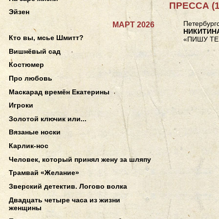
ПРЕССА (1
Эйзен
Петербургс
МАРТ 2026
НИКИТИН
Кто вы, мсье Шмитт?
«ПИШУ ТЕ
Вишнёвый сад
Костюмер
Про любовь
Маскарад времён Екатерины
Игроки
Золотой ключик или...
Вязаные носки
Карлик-нос
Человек, который принял жену за шляпу
Трамвай «Желание»
Зверский детектив. Логово волка
Двадцать четыре часа из жизни
женщины