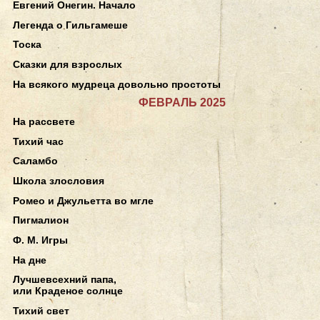
Евгений Онегин. Начало
Легенда о Гильгамеше
Тоска
Сказки для взрослых
На всякого мудреца довольно простоты
ФЕВРАЛЬ 2025
На рассвете
Тихий час
Саламбо
Школа злословия
Ромео и Джульетта во мгле
Пигмалион
Ф. М. Игры
На дне
Лучшевсехний папа,
или Краденое солнце
Тихий свет