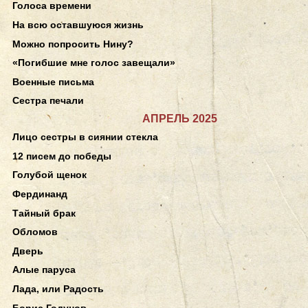
Голоса времени
На всю оставшуюся жизнь
Можно попросить Нину?
«Погибшие мне голос завещали»
Военные письма
Сестра печали
АПРЕЛЬ 2025
Лицо сестры в сиянии стекла
12 писем до победы
Голубой щенок
Фердинанд
Тайный брак
Обломов
Дверь
Алые паруса
Лада, или Радость
Борис Годунов