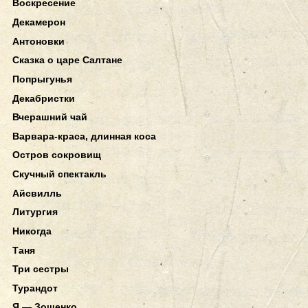
Воскресение
Декамерон
Антоновки
Сказка о царе Салтане
Попрыгунья
Декабристки
Вчерашний чай
Варвара-краса, длинная коса
Остров сокровищ
Скучный спектакль
Айсвилль
Литургия
Никогда
Таня
Три сестры
Турандот
Я — Зощенко