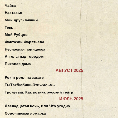
Чайка
Настасья
Мой друг Лапшин
Тень
Мой Рубцов
Фантазии Фарятьева
Несносная принцесса
Ангелы над городом
Пиковая дама
АВГУСТ 2025
Рок-н-ролл на закате
ТыТакЛюбишьЭтиФильмы
Тронутый. Как возник русский театр
ИЮЛЬ 2025
Двенадцатая ночь, или Что угодно
Сорочинская ярмарка