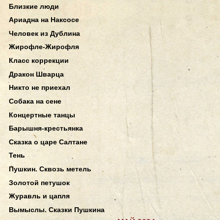
Близкие люди
Ариадна на Наксосе
Человек из Дублина
Жирофле-Жирофля
Класс коррекции
Дракон Шварца
Никто не приехал
Собака на сене
Концертные танцы
Барышня-крестьянка
Сказка о царе Салтане
Тень
Пушкин. Сквозь метель
Золотой петушок
Журавль и цапля
Вымыслы. Сказки Пушкина