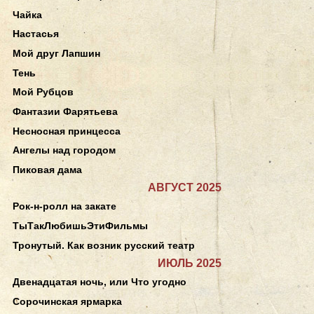
Чайка
Настасья
Мой друг Лапшин
Тень
Мой Рубцов
Фантазии Фарятьева
Несносная принцесса
Ангелы над городом
Пиковая дама
АВГУСТ 2025
Рок-н-ролл на закате
ТыТакЛюбишьЭтиФильмы
Тронутый. Как возник русский театр
ИЮЛЬ 2025
Двенадцатая ночь, или Что угодно
Сорочинская ярмарка