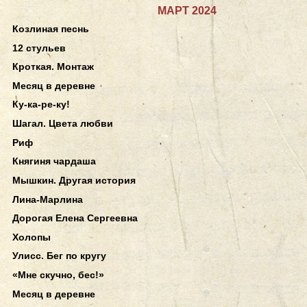
МАРТ 2024
Козлиная песнь
12 стульев
Кроткая. Монтаж
Месяц в деревне
Ку-ка-ре-ку!
Шагал. Цвета любви
Риф
Княгиня чардаша
Мышкин. Другая история
Лина-Марлина
Дорогая Елена Сергеевна
Холопы
Улисс. Бег по кругу
«Мне скучно, бес!»
Месяц в деревне