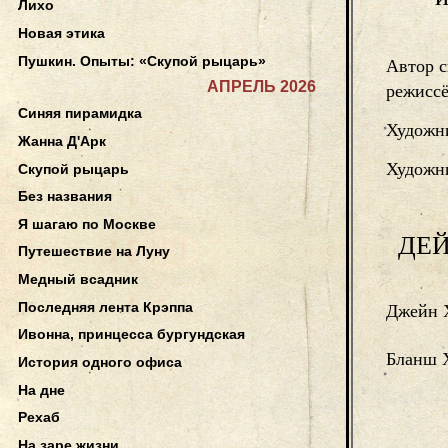
Лихо
Новая этика
Пушкин. Опыты: «Скупой рыцарь»
Автор с
АПРЕЛЬ 2026
режисс
Синяя пирамидка
Художн
Жанна Д'Арк
Художни
Скупой рыцарь
Без названия
Я шагаю по Москве
ДЕ
Путешествие на Луну
Медный всадник
Последняя лента Крэппа
Джейн 
Ивонна, принцесса бургундская
Бланш 
История одного офиса
На дне
Рехаб
На заре жизни