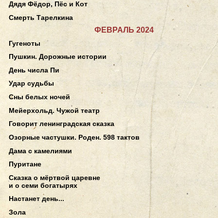
Дядя Фёдор, Пёс и Кот
Смерть Тарелкина
ФЕВРАЛЬ 2024
Гугеноты
Пушкин. Дорожные истории
День числа Пи
Удар судьбы
Сны белых ночей
Мейерхольд. Чужой театр
Говорит ленинградская сказка
Озорные частушки. Роден. 598 тактов
Дама с камелиями
Пуритане
Сказка о мёртвой царевне
и о семи богатырях
Настанет день...
Зола