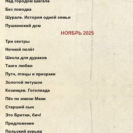
Над городом Шагала
Без поводка
Шурале. История одной семьи
Пушкинский дом
НОЯБРЬ 2025
Три сестры
Ночной полёт
Школа для дураков
Танго любви
Путч, птицы и призраки
Золотой петушок
Козинцев. Гоголиада
Пёс по имени Мани
Старший сын
Это Бритни, бич!
Предложение
Польский курьер