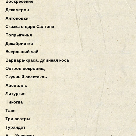
Воскресение
Декамерон
Антоновки
Сказка о царе Салтане
Попрыгунья
Декабристки
Вчерашний чай
Варвара-краса, длинная коса
Остров сокровищ
Скучный спектакль
Айсвилль
Литургия
Никогда
Таня
Три сестры
Турандот
Я — Зощенко