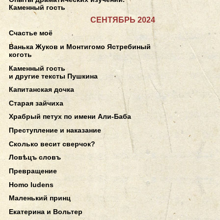
Каменный гость
СЕНТЯБРЬ 2024
Счастье моё
Ванька Жуков и Монтигомо Ястребиный
коготь
Каменный гость
и другие тексты Пушкина
Капитанская дочка
Старая зайчиха
Храбрый петух по имени Али-Баба
Преступление и наказание
Сколько весит сверчок?
Ловѣцъ словъ
Превращение
Homo ludens
Маленький принц
Екатерина и Вольтер