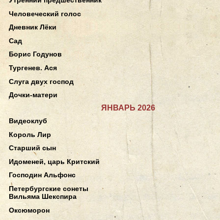
Человеческий голос
Дневник Лёки
Сад
Борис Годунов
Тургенев. Ася
Слуга двух господ
Дочки-матери
ЯНВАРЬ 2026
Видеоклуб
Король Лир
Старший сын
Идоменей, царь Критский
Господин Альфонс
Петербургские сонеты
Вильяма Шекспира
Оксюморон