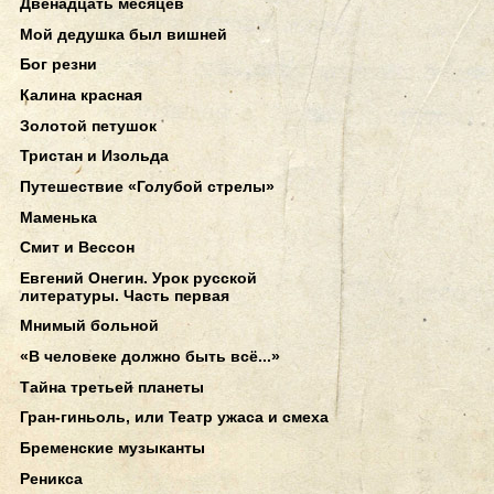
Двенадцать месяцев
Мой дедушка был вишней
Бог резни
Калина красная
Золотой петушок
Тристан и Изольда
Путешествие «Голубой стрелы»
Маменька
Смит и Вессон
Евгений Онегин. Урок русской
литературы. Часть первая
Мнимый больной
«В человеке должно быть всё...»
Тайна третьей планеты
Гран-гиньоль, или Театр ужаса и смеха
Бременские музыканты
Реникса