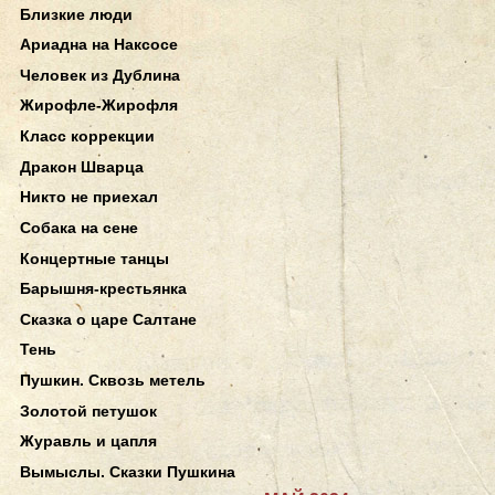
Близкие люди
Ариадна на Наксосе
Человек из Дублина
Жирофле-Жирофля
Класс коррекции
Дракон Шварца
Никто не приехал
Собака на сене
Концертные танцы
Барышня-крестьянка
Сказка о царе Салтане
Тень
Пушкин. Сквозь метель
Золотой петушок
Журавль и цапля
Вымыслы. Сказки Пушкина