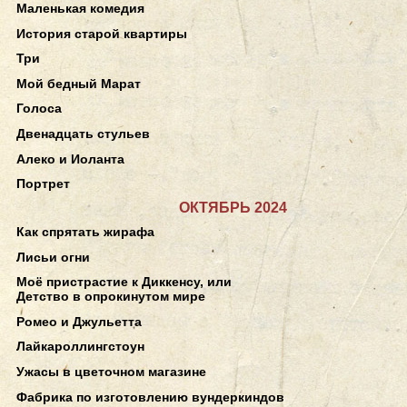
Маленькая комедия
История старой квартиры
Три
Мой бедный Марат
Голоса
Двенадцать стульев
Алеко и Иоланта
Портрет
ОКТЯБРЬ 2024
Как спрятать жирафа
Лисьи огни
Моё пристрастие к Диккенсу, или
Детство в опрокинутом мире
Ромео и Джульетта
Лайкароллингстоун
Ужасы в цветочном магазине
Фабрика по изготовлению вундеркиндов