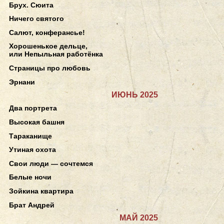
Брух. Сюита
Ничего святого
Салют, конферансье!
Хорошенькое дельце,
или Непыльная работёнка
Страницы про любовь
Эрнани
ИЮНЬ 2025
Два портрета
Высокая башня
Тараканище
Утиная охота
Свои люди — сочтемся
Белые ночи
Зойкина квартира
Брат Андрей
МАЙ 2025