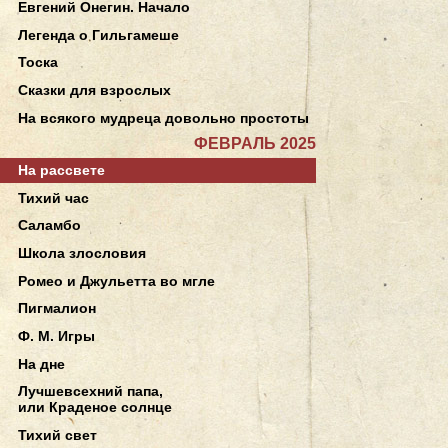
Евгений Онегин. Начало
Легенда о Гильгамеше
Тоска
Сказки для взрослых
На всякого мудреца довольно простоты
ФЕВРАЛЬ 2025
На рассвете
Тихий час
Саламбо
Школа злословия
Ромео и Джульетта во мгле
Пигмалион
Ф. М. Игры
На дне
Лучшевсехний папа,
или Краденое солнце
Тихий свет