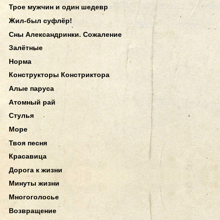
Трое мужчин и один шедевр
Жил-был суфлёр!
Сны Александринки. Сожаление
Залётные
Норма
Конструкторы Констриктора
Алые паруса
Атомный рай
Стулья
Море
Твоя песня
Красавица
Дорога к жизни
Минуты жизни
Многоголосье
Возвращение