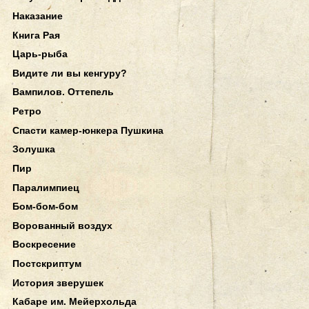
Наказание
Книга Рая
Царь-рыба
Видите ли вы кенгуру?
Вампилов. Оттепель
Ретро
Спасти камер-юнкера Пушкина
Золушка
Пир
Паралимпиец
Бом-бом-бом
Ворованный воздух
Воскресение
Постскриптум
История зверушек
Кабаре им. Мейерхольда