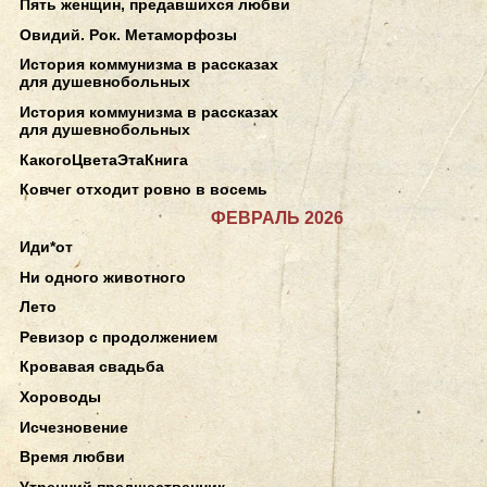
Пять женщин, предавшихся любви
Овидий. Рок. Метаморфозы
История коммунизма в рассказах
для душевнобольных
История коммунизма в рассказах
для душевнобольных
КакогоЦветаЭтаКнига
Ковчег отходит ровно в восемь
ФЕВРАЛЬ 2026
Иди*от
Ни одного животного
Лето
Ревизор с продолжением
Кровавая свадьба
Хороводы
Исчезновение
Время любви
Утренний предшественник