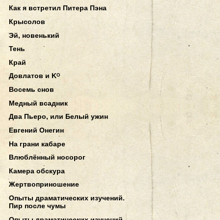
Как я встретил Питера Пэна
Крысолов
Эй, новенький
Тень
Край
Довлатов и Kᴼ
Восемь снов
Медный всадник
Два Пьеро, или Белый ужин
Евгений Онегин
На грани кабаре
Влюблённый носорог
Камера обскура
Жертвоприношение
Опыты драматических изучений.
Пир после чумы
Опыты драматических изучений.