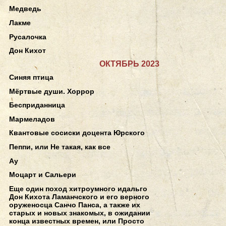
Медведь
Лакме
Русалочка
Дон Кихот
ОКТЯБРЬ 2023
Синяя птица
Мёртвые души. Хоррор
Бесприданница
Мармеладов
Квантовые сосиски доцента Юрского
Пеппи, или Не такая, как все
Ау
Моцарт и Сальери
Еще один поход хитроумного идальго
Дон Кихота Ламанчского и его верного
оруженосца Санчо Панса, а также их
старых и новых знакомых, в ожидании
конца известных времен, или Просто