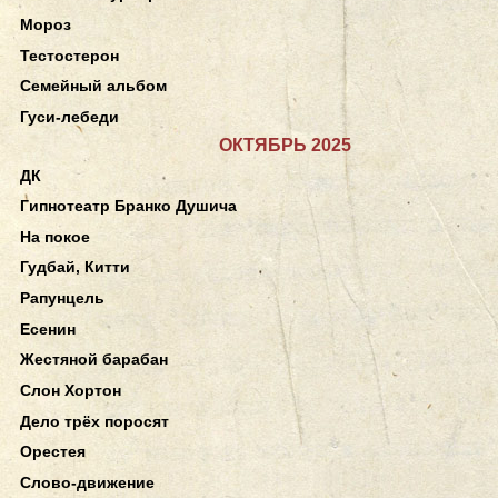
Мороз
Тестостерон
Семейный альбом
Гуси-лебеди
ОКТЯБРЬ 2025
ДК
Гипнотеатр Бранко Душича
На покое
Гудбай, Китти
Рапунцель
Есенин
Жестяной барабан
Слон Хортон
Дело трёх поросят
Орестея
Слово-движение