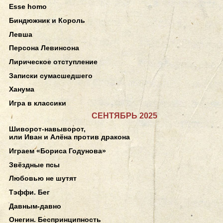
Esse homo
Биндюжник и Король
Левша
Персона Левинсона
Лирическое отступление
Записки сумасшедшего
Ханума
Игра в классики
СЕНТЯБРЬ 2025
Шиворот-навыворот,
или Иван и Алёна против дракона
Играем «Бориса Годунова»
Звёздные псы
Любовью не шутят
Тэффи. Бег
Давным-давно
Онегин. Беспринципность