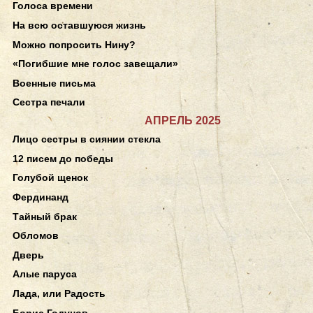
Голоса времени
На всю оставшуюся жизнь
Можно попросить Нину?
«Погибшие мне голос завещали»
Военные письма
Сестра печали
АПРЕЛЬ 2025
Лицо сестры в сиянии стекла
12 писем до победы
Голубой щенок
Фердинанд
Тайный брак
Обломов
Дверь
Алые паруса
Лада, или Радость
Борис Годунов