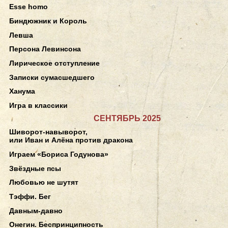
Esse homo
Биндюжник и Король
Левша
Персона Левинсона
Лирическое отступление
Записки сумасшедшего
Ханума
Игра в классики
СЕНТЯБРЬ 2025
Шиворот-навыворот,
или Иван и Алёна против дракона
Играем «Бориса Годунова»
Звёздные псы
Любовью не шутят
Тэффи. Бег
Давным-давно
Онегин. Беспринципность