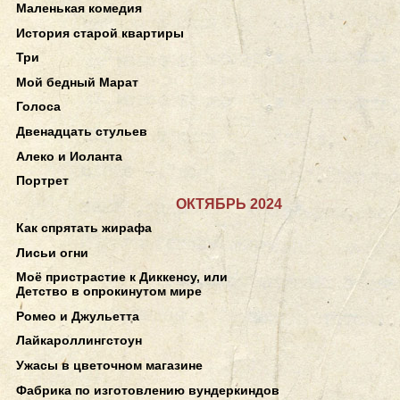
Маленькая комедия
История старой квартиры
Три
Мой бедный Марат
Голоса
Двенадцать стульев
Алеко и Иоланта
Портрет
ОКТЯБРЬ 2024
Как спрятать жирафа
Лисьи огни
Моё пристрастие к Диккенсу, или
Детство в опрокинутом мире
Ромео и Джульетта
Лайкароллингстоун
Ужасы в цветочном магазине
Фабрика по изготовлению вундеркиндов