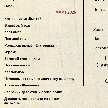
Пёс Ша
Эйзен
Почтал
МАРТ 2026
Кто вы, мсье Шмитт?
Вишнёвый сад
Мама
Костюмер
Папа
Про любовь
Маскарад времён Екатерины
Галчон
Игроки
С
Золотой ключик или...
Све
Вязаные носки
Карлик-нос
Человек, который принял жену за шляпу
С
Трамвай «Желание»
Зверский детектив. Логово волка
Двадцать четыре часа из жизни
женщины