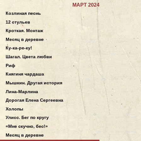
МАРТ 2024
Козлиная песнь
12 стульев
Кроткая. Монтаж
Месяц в деревне
Ку-ка-ре-ку!
Шагал. Цвета любви
Риф
Княгиня чардаша
Мышкин. Другая история
Лина-Марлина
Дорогая Елена Сергеевна
Холопы
Улисс. Бег по кругу
«Мне скучно, бес!»
Месяц в деревне