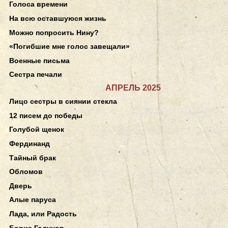
Голоса времени
На всю оставшуюся жизнь
Можно попросить Нину?
«Погибшие мне голос завещали»
Военные письма
Сестра печали
АПРЕЛЬ 2025
Лицо сестры в сиянии стекла
12 писем до победы
Голубой щенок
Фердинанд
Тайный брак
Обломов
Дверь
Алые паруса
Лада, или Радость
Борис Годунов