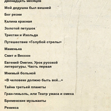
Двенадцать месяцев
Мой дедушка был вишней
Бог резни
Калина красная
Золотой петушок
Тристан и Изольда
Путешествие «Голубой стрелы»
Маменька
Смит и Вессон
Евгений Онегин. Урок русской
литературы. Часть первая
Мнимый больной
«В человеке должно быть всё...»
Тайна третьей планеты
Гран-гиньоль, или Театр ужаса и смеха
Бременские музыканты
Реникса