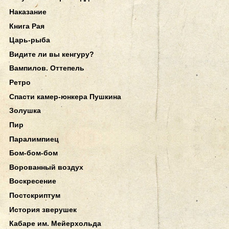
Наказание
Книга Рая
Царь-рыба
Видите ли вы кенгуру?
Вампилов. Оттепель
Ретро
Спасти камер-юнкера Пушкина
Золушка
Пир
Паралимпиец
Бом-бом-бом
Ворованный воздух
Воскресение
Постскриптум
История зверушек
Кабаре им. Мейерхольда