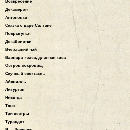
Воскресение
Декамерон
Антоновки
Сказка о царе Салтане
Попрыгунья
Декабристки
Вчерашний чай
Варвара-краса, длинная коса
Остров сокровищ
Скучный спектакль
Айсвилль
Литургия
Никогда
Таня
Три сестры
Турандот
Я — Зощенко