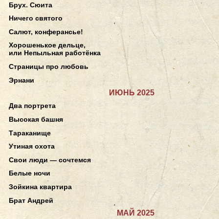
Брух. Сюита
Ничего святого
Салют, конферансье!
Хорошенькое дельце,
или Непыльная работёнка
Страницы про любовь
Эрнани
ИЮНЬ 2025
Два портрета
Высокая башня
Тараканище
Утиная охота
Свои люди — сочтемся
Белые ночи
Зойкина квартира
Брат Андрей
МАЙ 2025