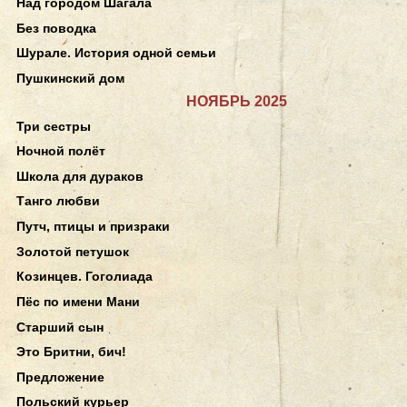
Над городом Шагала
Без поводка
Шурале. История одной семьи
Пушкинский дом
НОЯБРЬ 2025
Три сестры
Ночной полёт
Школа для дураков
Танго любви
Путч, птицы и призраки
Золотой петушок
Козинцев. Гоголиада
Пёс по имени Мани
Старший сын
Это Бритни, бич!
Предложение
Польский курьер