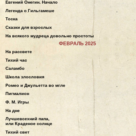
Евгений Онегин. Начало
Легенда о Гильгамеше
Тоска
Сказки для взрослых
На всякого мудреца довольно простоты
ФЕВРАЛЬ 2025
На рассвете
Тихий час
Саламбо
Школа злословия
Ромео и Джульетта во мгле
Пигмалион
Ф. М. Игры
На дне
Лучшевсехний папа,
или Краденое солнце
Тихий свет