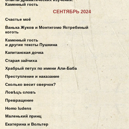
Каменный гость
СЕНТЯБРЬ 2024
Счастье моё
Ванька Жуков и Монтигомо Ястребиный
коготь
Каменный гость
и другие тексты Пушкина
Капитанская дочка
Старая зайчиха
Храбрый петух по имени Али-Баба
Преступление и наказание
Сколько весит сверчок?
Ловѣцъ словъ
Превращение
Homo ludens
Маленький принц
Екатерина и Вольтер