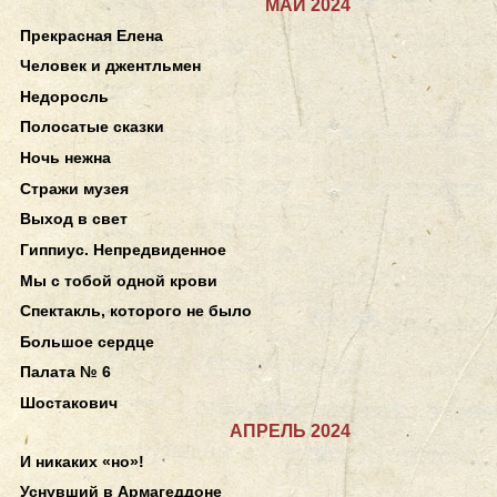
МАЙ 2024
Прекрасная Елена
Человек и джентльмен
Недоросль
Полосатые сказки
Ночь нежна
Стражи музея
Выход в свет
Гиппиус. Непредвиденное
Мы с тобой одной крови
Спектакль, которого не было
Большое сердце
Палата № 6
Шостакович
АПРЕЛЬ 2024
И никаких «но»!
Уснувший в Армагеддоне