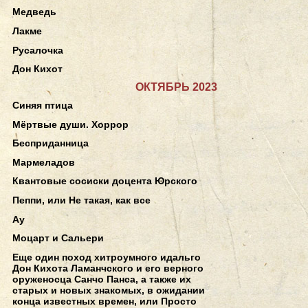
Медведь
Лакме
Русалочка
Дон Кихот
ОКТЯБРЬ 2023
Синяя птица
Мёртвые души. Хоррор
Бесприданница
Мармеладов
Квантовые сосиски доцента Юрского
Пеппи, или Не такая, как все
Ау
Моцарт и Сальери
Еще один поход хитроумного идальго
Дон Кихота Ламанчского и его верного
оруженосца Санчо Панса, а также их
старых и новых знакомых, в ожидании
конца известных времен, или Просто