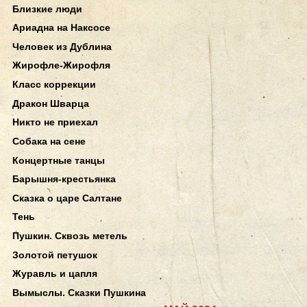
Близкие люди
Ариадна на Наксосе
Человек из Дублина
Жирофле-Жирофля
Класс коррекции
Дракон Шварца
Никто не приехал
Собака на сене
Концертные танцы
Барышня-крестьянка
Сказка о царе Салтане
Тень
Пушкин. Сквозь метель
Золотой петушок
Журавль и цапля
Вымыслы. Сказки Пушкина