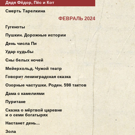
Дядя Фёдор, Пёс и Кот
Смерть Тарелкина
ФЕВРАЛЬ 2024
Гугеноты
Пушкин. Дорожные истории
День числа Пи
Удар судьбы
Сны белых ночей
Мейерхольд. Чужой театр
Говорит ленинградская сказка
Озорные частушки. Роден. 598 тактов
Дама с камелиями
Пуритане
Сказка о мёртвой царевне
и о семи богатырях
Настанет день...
Зола