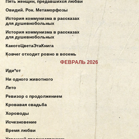
Пять женщин, предавшихся любви
Овидий. Рок. Метаморфозы
История коммунизма в рассказах
для душевнобольных
История коммунизма в рассказах
для душевнобольных
КакогоЦветаЭтаКнига
Ковчег отходит ровно в восемь
ФЕВРАЛЬ 2026
Иди*от
Ни одного животного
Лето
Ревизор с продолжением
Кровавая свадьба
Хороводы
Исчезновение
Время любви
Утренний предшественник