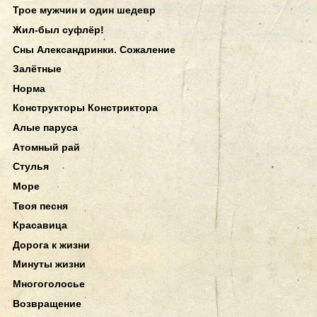
Трое мужчин и один шедевр
Жил-был суфлёр!
Сны Александринки. Сожаление
Залётные
Норма
Конструкторы Констриктора
Алые паруса
Атомный рай
Стулья
Море
Твоя песня
Красавица
Дорога к жизни
Минуты жизни
Многоголосье
Возвращение