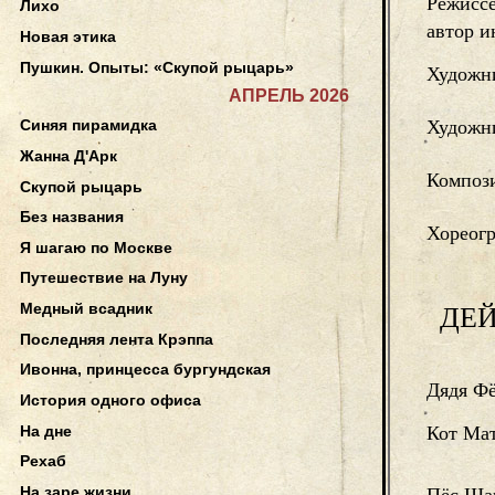
Режисс
Лихо
автор 
Новая этика
Пушкин. Опыты: «Скупой рыцарь»
Художн
АПРЕЛЬ 2026
Художни
Синяя пирамидка
Жанна Д'Арк
Компози
Скупой рыцарь
Без названия
Хореог
Я шагаю по Москве
Путешествие на Луну
Медный всадник
ДЕ
Последняя лента Крэппа
Ивонна, принцесса бургундская
Дядя Ф
История одного офиса
На дне
Кот Ма
Рехаб
На заре жизни