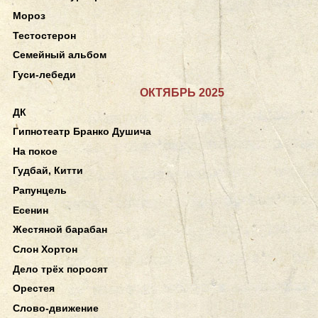
Мороз
Тестостерон
Семейный альбом
Гуси-лебеди
ОКТЯБРЬ 2025
ДК
Гипнотеатр Бранко Душича
На покое
Гудбай, Китти
Рапунцель
Есенин
Жестяной барабан
Слон Хортон
Дело трёх поросят
Орестея
Слово-движение