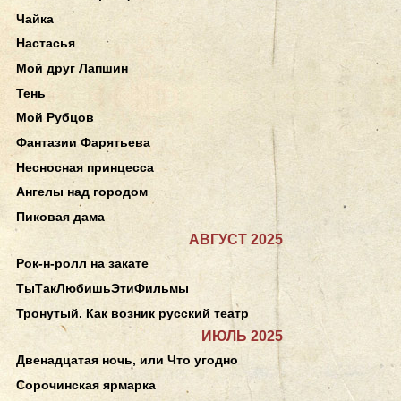
Чайка
Настасья
Мой друг Лапшин
Тень
Мой Рубцов
Фантазии Фарятьева
Несносная принцесса
Ангелы над городом
Пиковая дама
АВГУСТ 2025
Рок-н-ролл на закате
ТыТакЛюбишьЭтиФильмы
Тронутый. Как возник русский театр
ИЮЛЬ 2025
Двенадцатая ночь, или Что угодно
Сорочинская ярмарка