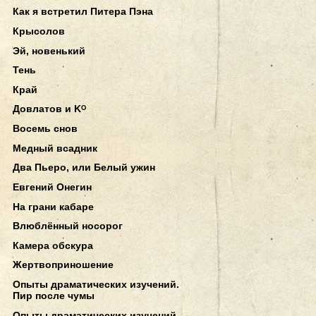
Как я встретил Питера Пэна
Крысолов
Эй, новенький
Тень
Край
Довлатов и Kᴼ
Восемь снов
Медный всадник
Два Пьеро, или Белый ужин
Евгений Онегин
На грани кабаре
Влюблённый носорог
Камера обскура
Жертвоприношение
Опыты драматических изучений.
Пир после чумы
Опыты драматических изучений.