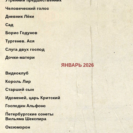
Человеческий голос
Дневник Лёки
Сад
Борис Годунов
Тургенев. Ася
Слуга двух господ
Дочки-матери
ЯНВАРЬ 2026
Видеоклуб
Король Лир
Старший сын
Идоменей, царь Критский
Господин Альфонс
Петербургские сонеты
Вильяма Шекспира
Оксюморон