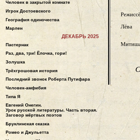
Человек в закрытой комнате
Игрок Достоевского
Режисс
География одиночества
Лёва
Марлен
ДЕКАБРЬ 2025
Митиша
Пастернак
Раз, два, три! Ёлочка, гори!
Золушка
С
Трёхгрошовая история
Последний звонок Роберта Путифара
Человек-амфибия
Типа Я
Евгений Онегин.
Урок русской литературы. Часть вторая.
Заговор мёртвых поэтов
Бруклинская сказка
Ромео и Джульетта