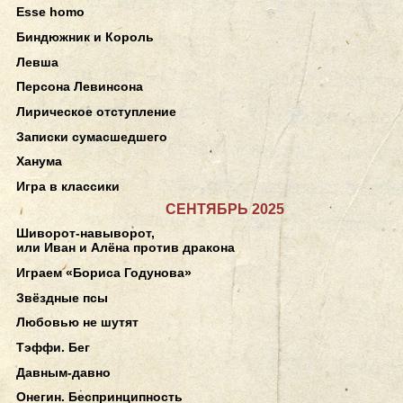
Esse homo
Биндюжник и Король
Левша
Персона Левинсона
Лирическое отступление
Записки сумасшедшего
Ханума
Игра в классики
СЕНТЯБРЬ 2025
Шиворот-навыворот,
или Иван и Алёна против дракона
Играем «Бориса Годунова»
Звёздные псы
Любовью не шутят
Тэффи. Бег
Давным-давно
Онегин. Беспринципность