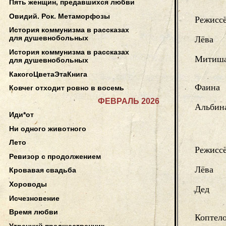
Пять женщин, предавшихся любви
Овидий. Рок. Метаморфозы
Режисс
История коммунизма в рассказах
для душевнобольных
Лёва
История коммунизма в рассказах
Митиша
для душевнобольных
КакогоЦветаЭтаКнига
Фаина
Ковчег отходит ровно в восемь
ФЕВРАЛЬ 2026
Альбин
Иди*от
Ни одного животного
Лето
Режисс
Ревизор с продолжением
Лёва
Кровавая свадьба
Хороводы
Дед
Исчезновение
Время любви
Коптел
Утренний предшественник