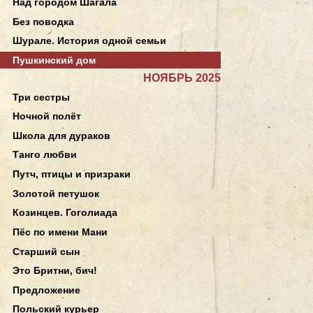
Над городом Шагала
Без поводка
Шурале. История одной семьи
Пушкинский дом
НОЯБРЬ 2025
Три сестры
Ночной полёт
Школа для дураков
Танго любви
Путч, птицы и призраки
Золотой петушок
Козинцев. Гоголиада
Пёс по имени Мани
Старший сын
Это Бритни, бич!
Предложение
Польский курьер