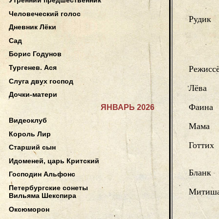
Человеческий голос
Рудик
Дневник Лёки
Сад
Борис Годунов
Тургенев. Ася
Режисс
Слуга двух господ
Лёва
Дочки-матери
Фаина
ЯНВАРЬ 2026
Видеоклуб
Мама
Король Лир
Готтих
Старший сын
Идоменей, царь Критский
Бланк
Господин Альфонс
Петербургские сонеты
Митиша
Вильяма Шекспира
Оксюморон