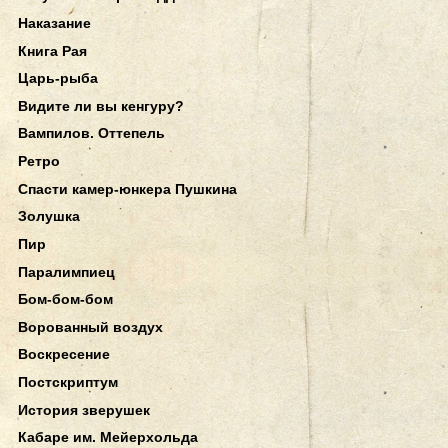
Наказание
Книга Рая
Царь-рыба
Видите ли вы кенгуру?
Вампилов. Оттепель
Ретро
Спасти камер-юнкера Пушкина
Золушка
Пир
Паралимпиец
Бом-бом-бом
Ворованный воздух
Воскресение
Постскриптум
История зверушек
Кабаре им. Мейерхольда