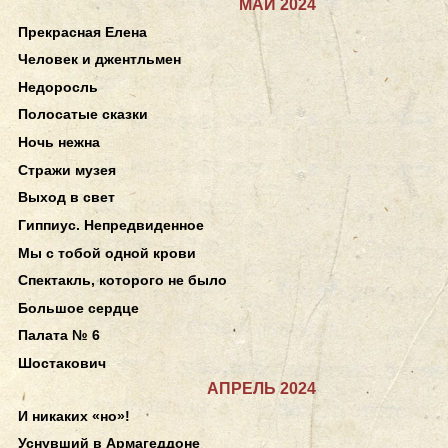
МАЙ 2024
Прекрасная Елена
Человек и джентльмен
Недоросль
Полосатые сказки
Ночь нежна
Стражи музея
Выход в свет
Гиппиус. Непредвиденное
Мы с тобой одной крови
Спектакль, которого не было
Большое сердце
Палата № 6
Шостакович
АПРЕЛЬ 2024
И никаких «но»!
Уснувший в Армагеддоне