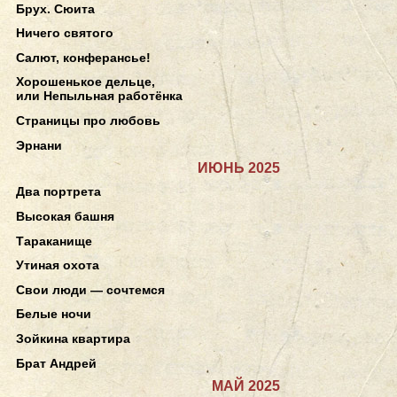
Брух. Сюита
Ничего святого
Салют, конферансье!
Хорошенькое дельце,
или Непыльная работёнка
Страницы про любовь
Эрнани
ИЮНЬ 2025
Два портрета
Высокая башня
Тараканище
Утиная охота
Свои люди — сочтемся
Белые ночи
Зойкина квартира
Брат Андрей
МАЙ 2025