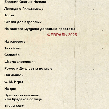
Евгений Онегин. Начало
Легенда о Гильгамеше
Тоска
Сказки для взрослых
На всякого мудреца довольно простоты
ФЕВРАЛЬ 2025
На рассвете
Тихий час
Саламбо
Школа злословия
Ромео и Джульетта во мгле
Пигмалион
Ф. М. Игры
На дне
Лучшевсехний папа,
или Краденое солнце
Тихий свет