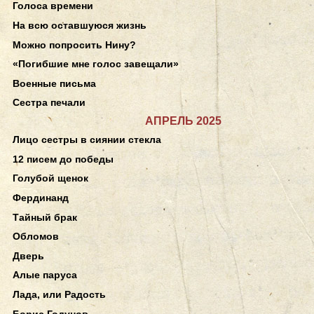
Голоса времени
На всю оставшуюся жизнь
Можно попросить Нину?
«Погибшие мне голос завещали»
Военные письма
Сестра печали
АПРЕЛЬ 2025
Лицо сестры в сиянии стекла
12 писем до победы
Голубой щенок
Фердинанд
Тайный брак
Обломов
Дверь
Алые паруса
Лада, или Радость
Борис Годунов