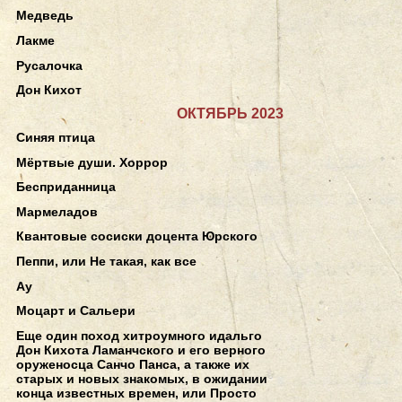
Медведь
Лакме
Русалочка
Дон Кихот
ОКТЯБРЬ 2023
Синяя птица
Мёртвые души. Хоррор
Бесприданница
Мармеладов
Квантовые сосиски доцента Юрского
Пеппи, или Не такая, как все
Ау
Моцарт и Сальери
Еще один поход хитроумного идальго
Дон Кихота Ламанчского и его верного
оруженосца Санчо Панса, а также их
старых и новых знакомых, в ожидании
конца известных времен, или Просто