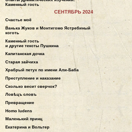
Каменный гость
СЕНТЯБРЬ 2024
Счастье моё
Ванька Жуков и Монтигомо Ястребиный
коготь
Каменный гость
и другие тексты Пушкина
Капитанская дочка
Старая зайчиха
Храбрый петух по имени Али-Баба
Преступление и наказание
Сколько весит сверчок?
Ловѣцъ словъ
Превращение
Homo ludens
Маленький принц
Екатерина и Вольтер