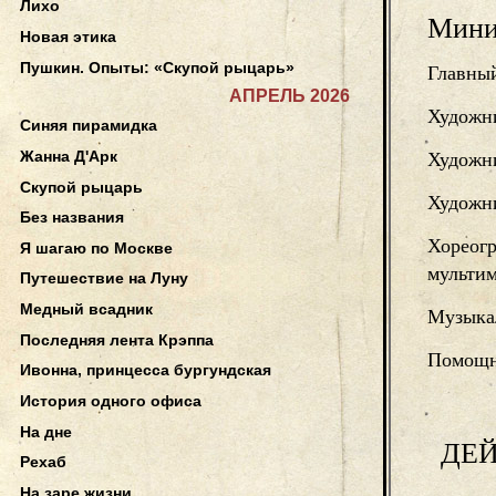
Лихо
Мини
Новая этика
Пушкин. Опыты: «Скупой рыцарь»
Главный
АПРЕЛЬ 2026
Художн
Синяя пирамидка
Жанна Д'Арк
Художн
Скупой рыцарь
Художни
Без названия
Хореогр
Я шагаю по Москве
мульти
Путешествие на Луну
Медный всадник
Музыка
Последняя лента Крэппа
Помощн
Ивонна, принцесса бургундская
История одного офиса
На дне
ДЕ
Рехаб
На заре жизни