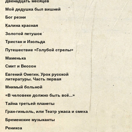
Двенадцать месяцев
Мой дедушка был вишней
Бог резни
Калина красная
Золотой петушок
Тристан и Изольда
Путешествие «Голубой стрелы»
Маменька
Смит и Вессон
Евгений Онегин. Урок русской
литературы. Часть первая
Мнимый больной
«В человеке должно быть всё...»
Тайна третьей планеты
Гран-гиньоль, или Театр ужаса и смеха
Бременские музыканты
Реникса