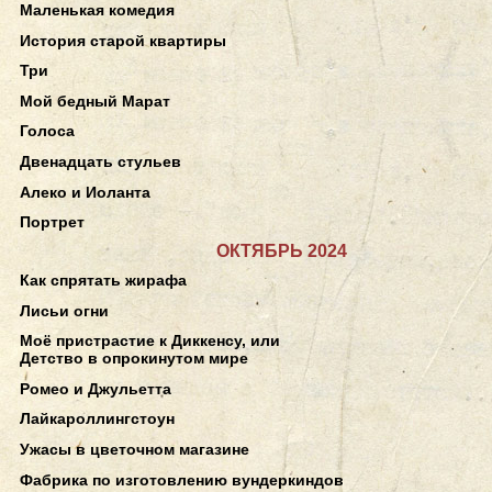
Маленькая комедия
История старой квартиры
Три
Мой бедный Марат
Голоса
Двенадцать стульев
Алеко и Иоланта
Портрет
ОКТЯБРЬ 2024
Как спрятать жирафа
Лисьи огни
Моё пристрастие к Диккенсу, или
Детство в опрокинутом мире
Ромео и Джульетта
Лайкароллингстоун
Ужасы в цветочном магазине
Фабрика по изготовлению вундеркиндов