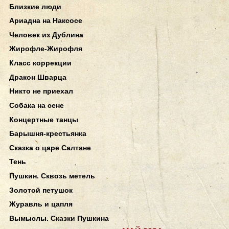
Близкие люди
Ариадна на Наксосе
Человек из Дублина
Жирофле-Жирофля
Класс коррекции
Дракон Шварца
Никто не приехал
Собака на сене
Концертные танцы
Барышня-крестьянка
Сказка о царе Салтане
Тень
Пушкин. Сквозь метель
Золотой петушок
Журавль и цапля
Вымыслы. Сказки Пушкина