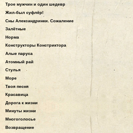
Трое мужчин и один шедевр
Жил-был суфлёр!
Сны Александринки. Сожаление
Залётные
Норма
Конструкторы Констриктора
Алые паруса
Атомный рай
Стулья
Море
Твоя песня
Красавица
Дорога к жизни
Минуты жизни
Многоголосье
Возвращение