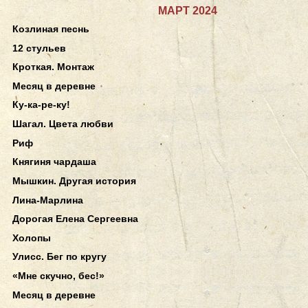
МАРТ 2024
Козлиная песнь
12 стульев
Кроткая. Монтаж
Месяц в деревне
Ку-ка-ре-ку!
Шагал. Цвета любви
Риф
Княгиня чардаша
Мышкин. Другая история
Лина-Марлина
Дорогая Елена Сергеевна
Холопы
Улисс. Бег по кругу
«Мне скучно, бес!»
Месяц в деревне