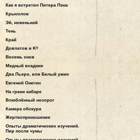
Как я встретил Питера Пэна
Крысолов
Эй, новенький
Тень
Край
Довлатов и Kᴼ
Восемь снов
Медный всадник
Два Пьеро, или Белый ужин
Евгений Онегин
На грани кабаре
Влюблённый носорог
Камера обскура
Жертвоприношение
Опыты драматических изучений.
Пир после чумы
Опыты драматических изучений.