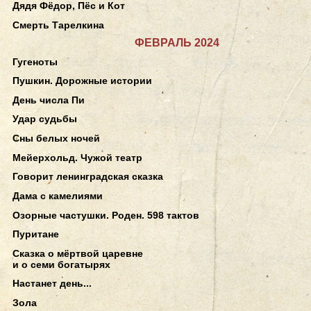
Дядя Фёдор, Пёс и Кот
Смерть Тарелкина
ФЕВРАЛЬ 2024
Гугеноты
Пушкин. Дорожные истории
День числа Пи
Удар судьбы
Сны белых ночей
Мейерхольд. Чужой театр
Говорит ленинградская сказка
Дама с камелиями
Озорные частушки. Роден. 598 тактов
Пуритане
Сказка о мёртвой царевне
и о семи богатырях
Настанет день...
Зола