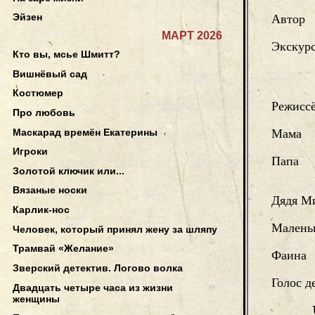
Эйзен
Автор
МАРТ 2026
Экскур
Кто вы, мсье Шмитт?
Вишнёвый сад
Костюмер
Режисс
Про любовь
Маскарад времён Екатерины
Мама
Игроки
Папа
Золотой ключик или...
Вязаные носки
Дядя М
Карлик-нос
Малень
Человек, который принял жену за шляпу
Трамвай «Желание»
Фаина
Зверский детектив. Логово волка
Голос д
Двадцать четыре часа из жизни
женщины