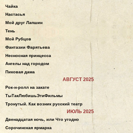
Чайка
Настасья
Мой друг Лапшин
Тень
Мой Рубцов
Фантазии Фарятьева
Несносная принцесса
Ангелы над городом
Пиковая дама
АВГУСТ 2025
Рок-н-ролл на закате
ТыТакЛюбишьЭтиФильмы
Тронутый. Как возник русский театр
ИЮЛЬ 2025
Двенадцатая ночь, или Что угодно
Сорочинская ярмарка