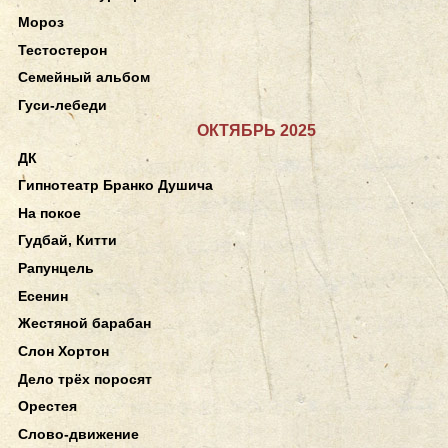
Мороз
Тестостерон
Семейный альбом
Гуси-лебеди
ОКТЯБРЬ 2025
ДК
Гипнотеатр Бранко Душича
На покое
Гудбай, Китти
Рапунцель
Есенин
Жестяной барабан
Слон Хортон
Дело трёх поросят
Орестея
Слово-движение