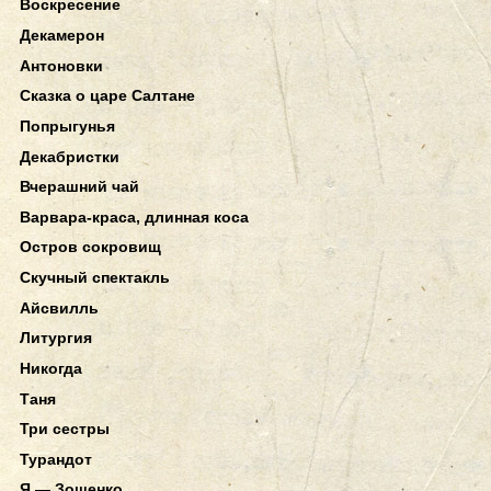
Воскресение
Декамерон
Антоновки
Сказка о царе Салтане
Попрыгунья
Декабристки
Вчерашний чай
Варвара-краса, длинная коса
Остров сокровищ
Скучный спектакль
Айсвилль
Литургия
Никогда
Таня
Три сестры
Турандот
Я — Зощенко