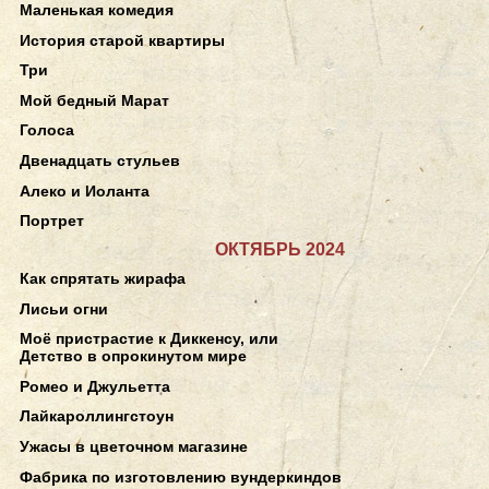
Маленькая комедия
История старой квартиры
Три
Мой бедный Марат
Голоса
Двенадцать стульев
Алеко и Иоланта
Портрет
ОКТЯБРЬ 2024
Как спрятать жирафа
Лисьи огни
Моё пристрастие к Диккенсу, или
Детство в опрокинутом мире
Ромео и Джульетта
Лайкароллингстоун
Ужасы в цветочном магазине
Фабрика по изготовлению вундеркиндов