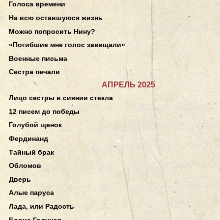
Голоса времени
На всю оставшуюся жизнь
Можно попросить Нину?
«Погибшие мне голос завещали»
Военные письма
Сестра печали
АПРЕЛЬ 2025
Лицо сестры в сиянии стекла
12 писем до победы
Голубой щенок
Фердинанд
Тайный брак
Обломов
Дверь
Алые паруса
Лада, или Радость
Борис Годунов