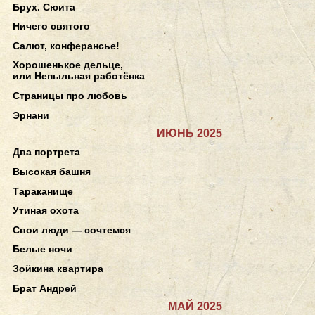
Брух. Сюита
Ничего святого
Салют, конферансье!
Хорошенькое дельце,
или Непыльная работёнка
Страницы про любовь
Эрнани
ИЮНЬ 2025
Два портрета
Высокая башня
Тараканище
Утиная охота
Свои люди — сочтемся
Белые ночи
Зойкина квартира
Брат Андрей
МАЙ 2025