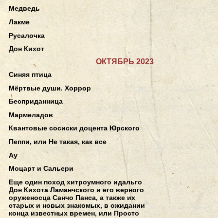
Медведь
Лакме
Русалочка
Дон Кихот
ОКТЯБРЬ 2023
Синяя птица
Мёртвые души. Хоррор
Бесприданница
Мармеладов
Квантовые сосиски доцента Юрского
Пеппи, или Не такая, как все
Ау
Моцарт и Сальери
Еще один поход хитроумного идальго
Дон Кихота Ламанчского и его верного
оруженосца Санчо Панса, а также их
старых и новых знакомых, в ожидании
конца известных времен, или Просто