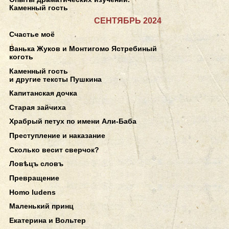
Каменный гость
СЕНТЯБРЬ 2024
Счастье моё
Ванька Жуков и Монтигомо Ястребиный
коготь
Каменный гость
и другие тексты Пушкина
Капитанская дочка
Старая зайчиха
Храбрый петух по имени Али-Баба
Преступление и наказание
Сколько весит сверчок?
Ловѣцъ словъ
Превращение
Homo ludens
Маленький принц
Екатерина и Вольтер