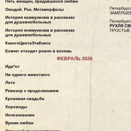
Пять женщин, предавшихся любви
Петербургс
Овидий. Рок. Метаморфозы
ЗАМЕРШЕ
История коммунизма в рассказах
Петербургс
для душевнобольных
РУХЛЯ С
История коммунизма в рассказах
ПРОСТЫЕ
для душевнобольных
КакогоЦветаЭтаКнига
Ковчег отходит ровно в восемь
ФЕВРАЛЬ 2026
Иди*от
Ни одного животного
Лето
Ревизор с продолжением
Кровавая свадьба
Хороводы
Исчезновение
Время любви
Утренний предшественник