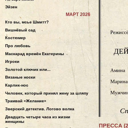
Эйзен
МАРТ 2026
Кто вы, мсье Шмитт?
Вишнёвый сад
Режиссё
Костюмер
Про любовь
ДЕ
Маскарад времён Екатерины
Игроки
Золотой ключик или...
Амина
Вязаные носки
Марина
Карлик-нос
Мужчи
Человек, который принял жену за шляпу
Трамвай «Желание»
Зверский детектив. Логово волка
Сп
Двадцать четыре часа из жизни
женщины
ПРЕССА (2