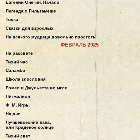
Евгений Онегин. Начало
Легенда о Гильгамеше
Тоска
Сказки для взрослых
На всякого мудреца довольно простоты
ФЕВРАЛЬ 2025
На рассвете
Тихий час
Саламбо
Школа злословия
Ромео и Джульетта во мгле
Пигмалион
Ф. М. Игры
На дне
Лучшевсехний папа,
или Краденое солнце
Тихий свет