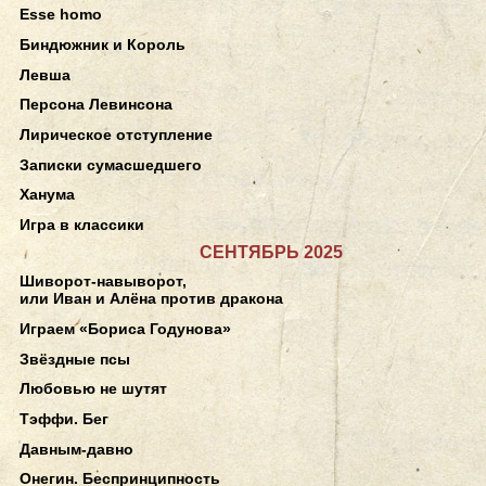
Esse homo
Биндюжник и Король
Левша
Персона Левинсона
Лирическое отступление
Записки сумасшедшего
Ханума
Игра в классики
СЕНТЯБРЬ 2025
Шиворот-навыворот,
или Иван и Алёна против дракона
Играем «Бориса Годунова»
Звёздные псы
Любовью не шутят
Тэффи. Бег
Давным-давно
Онегин. Беспринципность