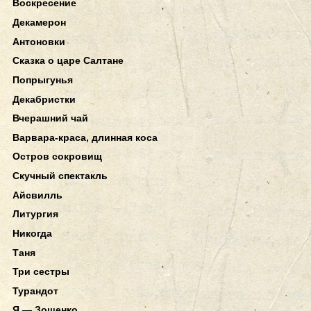
Воскресение
Декамерон
Антоновки
Сказка о царе Салтане
Попрыгунья
Декабристки
Вчерашний чай
Варвара-краса, длинная коса
Остров сокровищ
Скучный спектакль
Айсвилль
Литургия
Никогда
Таня
Три сестры
Турандот
Я — Зощенко