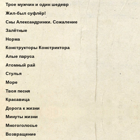
Трое мужчин и один шедевр
Жил-был суфлёр!
Сны Александринки. Сожаление
Залётные
Норма
Конструкторы Констриктора
Алые паруса
Атомный рай
Стулья
Море
Твоя песня
Красавица
Дорога к жизни
Минуты жизни
Многоголосье
Возвращение