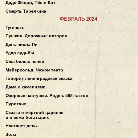
Дядя Фёдор, Пёс и Кот
Смерть Тарелкина
ФЕВРАЛЬ 2024
Гугеноты
Пушкин. Дорожные истории
День числа Пи
Удар судьбы
Сны белых ночей
Мейерхольд. Чужой театр
Говорит ленинградская сказка
Дама с камелиями
Озорные частушки. Роден. 598 тактов
Пуритане
Сказка о мёртвой царевне
и о семи богатырях
Настанет день...
Зола