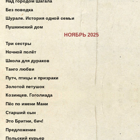
Над городом Шагала
Без поводка
Шурале. История одной семьи
Пушкинский дом
НОЯБРЬ 2025
Три сестры
Ночной полёт
Школа для дураков
Танго любви
Путч, птицы и призраки
Золотой петушок
Козинцев. Гоголиада
Пёс по имени Мани
Старший сын
Это Бритни, бич!
Предложение
Польский курьер