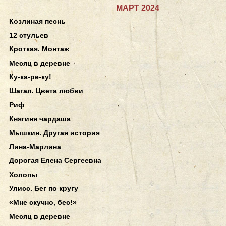
МАРТ 2024
Козлиная песнь
12 стульев
Кроткая. Монтаж
Месяц в деревне
Ку-ка-ре-ку!
Шагал. Цвета любви
Риф
Княгиня чардаша
Мышкин. Другая история
Лина-Марлина
Дорогая Елена Сергеевна
Холопы
Улисс. Бег по кругу
«Мне скучно, бес!»
Месяц в деревне