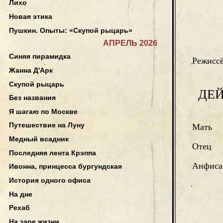
Лихо
Новая этика
Пушкин. Опыты: «Скупой рыцарь»
АПРЕЛЬ 2026
Синяя пирамидка
Режиссё
Жанна Д'Арк
Скупой рыцарь
ДЕ
Без названия
Я шагаю по Москве
Путешествие на Луну
Мать
Медный всадник
Отец
Последняя лента Крэппа
Анфиса
Ивонна, принцесса бургундская
История одного офиса
На дне
Рехаб
На заре жизни