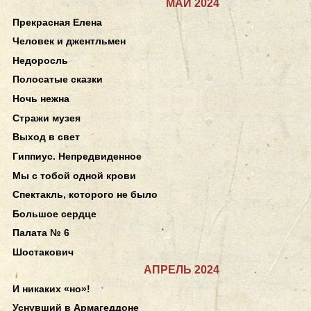
МАЙ 2024
Прекрасная Елена
Человек и джентльмен
Недоросль
Полосатые сказки
Ночь нежна
Стражи музея
Выход в свет
Гиппиус. Непредвиденное
Мы с тобой одной крови
Спектакль, которого не было
Большое сердце
Палата № 6
Шостакович
АПРЕЛЬ 2024
И никаких «но»!
Уснувший в Армагеддоне