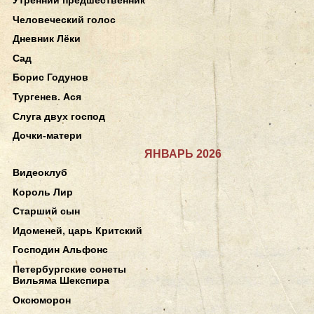
Человеческий голос
Дневник Лёки
Сад
Борис Годунов
Тургенев. Ася
Слуга двух господ
Дочки-матери
ЯНВАРЬ 2026
Видеоклуб
Король Лир
Старший сын
Идоменей, царь Критский
Господин Альфонс
Петербургские сонеты
Вильяма Шекспира
Оксюморон