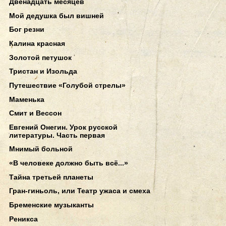
Двенадцать месяцев
Мой дедушка был вишней
Бог резни
Калина красная
Золотой петушок
Тристан и Изольда
Путешествие «Голубой стрелы»
Маменька
Смит и Вессон
Евгений Онегин. Урок русской
литературы. Часть первая
Мнимый больной
«В человеке должно быть всё...»
Тайна третьей планеты
Гран-гиньоль, или Театр ужаса и смеха
Бременские музыканты
Реникса