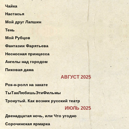
Чайка
Настасья
Мой друг Лапшин
Тень
Мой Рубцов
Фантазии Фарятьева
Несносная принцесса
Ангелы над городом
Пиковая дама
АВГУСТ 2025
Рок-н-ролл на закате
ТыТакЛюбишьЭтиФильмы
Тронутый. Как возник русский театр
ИЮЛЬ 2025
Двенадцатая ночь, или Что угодно
Сорочинская ярмарка