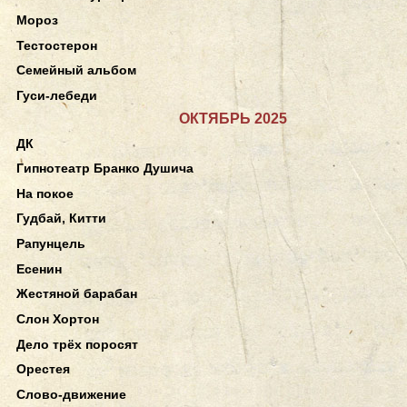
Мороз
Тестостерон
Семейный альбом
Гуси-лебеди
ОКТЯБРЬ 2025
ДК
Гипнотеатр Бранко Душича
На покое
Гудбай, Китти
Рапунцель
Есенин
Жестяной барабан
Слон Хортон
Дело трёх поросят
Орестея
Слово-движение