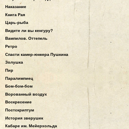
Наказание
Книга Рая
Царь-рыба
Видите ли вы кенгуру?
Вампилов. Оттепель
Ретро
Спасти камер-юнкера Пушкина
Золушка
Пир
Паралимпиец
Бом-бом-бом
Ворованный воздух
Воскресение
Постскриптум
История зверушек
Кабаре им. Мейерхольда