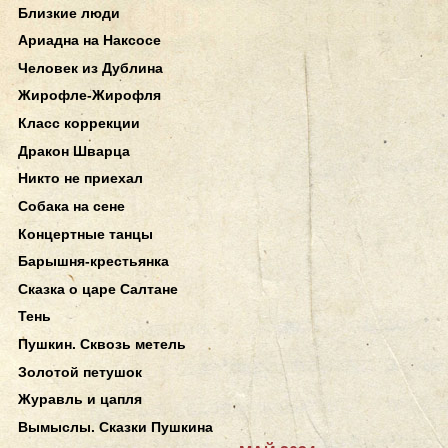
Близкие люди
Ариадна на Наксосе
Человек из Дублина
Жирофле-Жирофля
Класс коррекции
Дракон Шварца
Никто не приехал
Собака на сене
Концертные танцы
Барышня-крестьянка
Сказка о царе Салтане
Тень
Пушкин. Сквозь метель
Золотой петушок
Журавль и цапля
Вымыслы. Сказки Пушкина