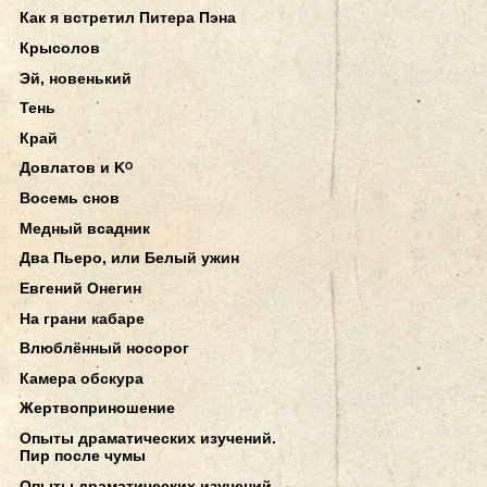
Как я встретил Питера Пэна
Крысолов
Эй, новенький
Тень
Край
Довлатов и Kᴼ
Восемь снов
Медный всадник
Два Пьеро, или Белый ужин
Евгений Онегин
На грани кабаре
Влюблённый носорог
Камера обскура
Жертвоприношение
Опыты драматических изучений.
Пир после чумы
Опыты драматических изучений.