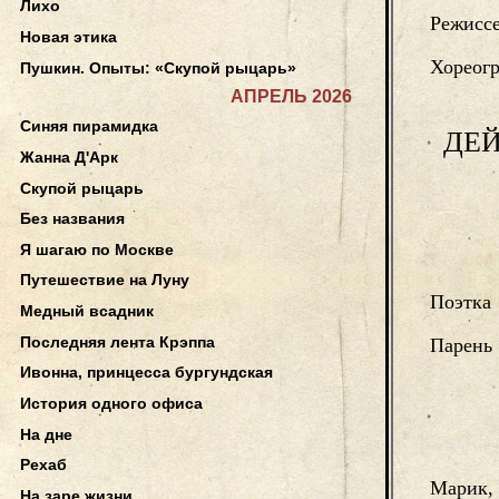
Лихо
Режисс
Новая этика
Хореог
Пушкин. Опыты: «Скупой рыцарь»
АПРЕЛЬ 2026
Синяя пирамидка
ДЕ
Жанна Д'Арк
Скупой рыцарь
Без названия
Я шагаю по Москве
Путешествие на Луну
Поэтка
Медный всадник
Последняя лента Крэппа
Парень 
Ивонна, принцесса бургундская
История одного офиса
На дне
Рехаб
Марик,
На заре жизни