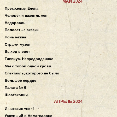
МАЙ 2024
Прекрасная Елена
Человек и джентльмен
Недоросль
Полосатые сказки
Ночь нежна
Стражи музея
Выход в свет
Гиппиус. Непредвиденное
Мы с тобой одной крови
Спектакль, которого не было
Большое сердце
Палата № 6
Шостакович
АПРЕЛЬ 2024
И никаких «но»!
Уснувший в Армагеддоне