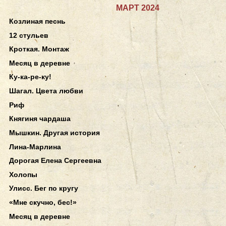
МАРТ 2024
Козлиная песнь
12 стульев
Кроткая. Монтаж
Месяц в деревне
Ку-ка-ре-ку!
Шагал. Цвета любви
Риф
Княгиня чардаша
Мышкин. Другая история
Лина-Марлина
Дорогая Елена Сергеевна
Холопы
Улисс. Бег по кругу
«Мне скучно, бес!»
Месяц в деревне