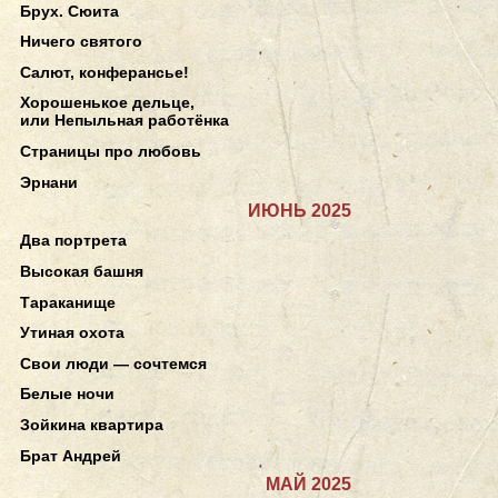
Брух. Сюита
Ничего святого
Салют, конферансье!
Хорошенькое дельце,
или Непыльная работёнка
Страницы про любовь
Эрнани
ИЮНЬ 2025
Два портрета
Высокая башня
Тараканище
Утиная охота
Свои люди — сочтемся
Белые ночи
Зойкина квартира
Брат Андрей
МАЙ 2025