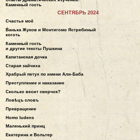
Каменный гость
СЕНТЯБРЬ 2024
Счастье моё
Ванька Жуков и Монтигомо Ястребиный
коготь
Каменный гость
и другие тексты Пушкина
Капитанская дочка
Старая зайчиха
Храбрый петух по имени Али-Баба
Преступление и наказание
Сколько весит сверчок?
Ловѣцъ словъ
Превращение
Homo ludens
Маленький принц
Екатерина и Вольтер