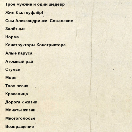
Трое мужчин и один шедевр
Жил-был суфлёр!
Сны Александринки. Сожаление
Залётные
Норма
Конструкторы Констриктора
Алые паруса
Атомный рай
Стулья
Море
Твоя песня
Красавица
Дорога к жизни
Минуты жизни
Многоголосье
Возвращение