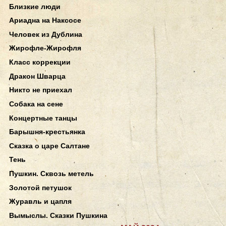
Близкие люди
Ариадна на Наксосе
Человек из Дублина
Жирофле-Жирофля
Класс коррекции
Дракон Шварца
Никто не приехал
Собака на сене
Концертные танцы
Барышня-крестьянка
Сказка о царе Салтане
Тень
Пушкин. Сквозь метель
Золотой петушок
Журавль и цапля
Вымыслы. Сказки Пушкина