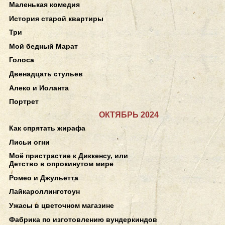
Маленькая комедия
История старой квартиры
Три
Мой бедный Марат
Голоса
Двенадцать стульев
Алеко и Иоланта
Портрет
ОКТЯБРЬ 2024
Как спрятать жирафа
Лисьи огни
Моё пристрастие к Диккенсу, или
Детство в опрокинутом мире
Ромео и Джульетта
Лайкароллингстоун
Ужасы в цветочном магазине
Фабрика по изготовлению вундеркиндов