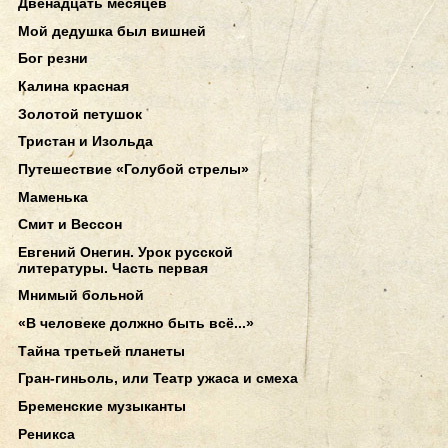
Двенадцать месяцев
Мой дедушка был вишней
Бог резни
Калина красная
Золотой петушок
Тристан и Изольда
Путешествие «Голубой стрелы»
Маменька
Смит и Вессон
Евгений Онегин. Урок русской
литературы. Часть первая
Мнимый больной
«В человеке должно быть всё...»
Тайна третьей планеты
Гран-гиньоль, или Театр ужаса и смеха
Бременские музыканты
Реникса