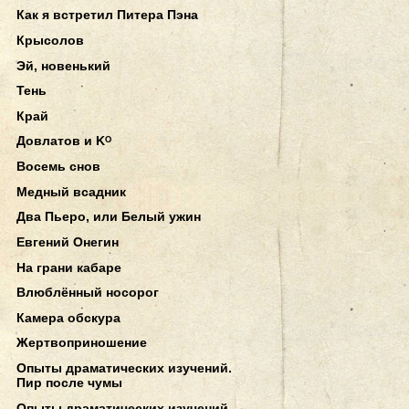
Как я встретил Питера Пэна
Крысолов
Эй, новенький
Тень
Край
Довлатов и Kᴼ
Восемь снов
Медный всадник
Два Пьеро, или Белый ужин
Евгений Онегин
На грани кабаре
Влюблённый носорог
Камера обскура
Жертвоприношение
Опыты драматических изучений.
Пир после чумы
Опыты драматических изучений.