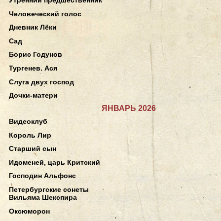
Человеческий голос
Дневник Лёки
Сад
Борис Годунов
Тургенев. Ася
Слуга двух господ
Дочки-матери
ЯНВАРЬ 2026
Видеоклуб
Король Лир
Старший сын
Идоменей, царь Критский
Господин Альфонс
Петербургские сонеты
Вильяма Шекспира
Оксюморон