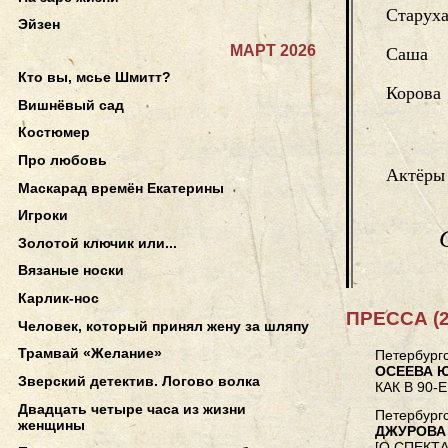
Старуха
Эйзен
МАРТ 2026
Саша
Кто вы, мсье Шмитт?
Корова
Вишнёвый сад
Костюмер
Про любовь
Актёры
Маскарад времён Екатерины
Игроки
Золотой ключик или...
Вязаные носки
Карлик-нос
ПРЕССА (2
Человек, который принял жену за шляпу
Трамвай «Желание»
Петербургс
ОСЕЕВА 
Зверский детектив. Логово волка
КАК В 90-
Двадцать четыре часа из жизни
Петербургс
женщины
ДЖУРОВА
[О СПЕКТА