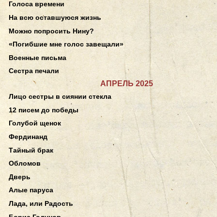
Голоса времени
На всю оставшуюся жизнь
Можно попросить Нину?
«Погибшие мне голос завещали»
Военные письма
Сестра печали
АПРЕЛЬ 2025
Лицо сестры в сиянии стекла
12 писем до победы
Голубой щенок
Фердинанд
Тайный брак
Обломов
Дверь
Алые паруса
Лада, или Радость
Борис Годунов