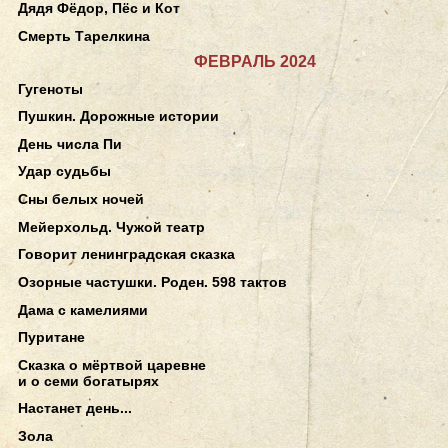
Дядя Фёдор, Пёс и Кот
Смерть Тарелкина
ФЕВРАЛЬ 2024
Гугеноты
Пушкин. Дорожные истории
День числа Пи
Удар судьбы
Сны белых ночей
Мейерхольд. Чужой театр
Говорит ленинградская сказка
Озорные частушки. Роден. 598 тактов
Дама с камелиями
Пуритане
Сказка о мёртвой царевне
и о семи богатырях
Настанет день...
Зола