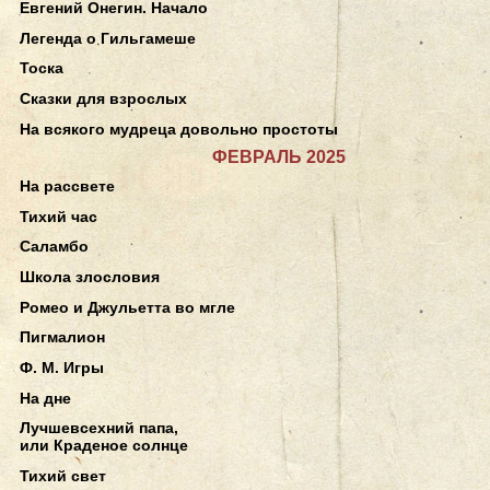
Евгений Онегин. Начало
Легенда о Гильгамеше
Тоска
Сказки для взрослых
На всякого мудреца довольно простоты
ФЕВРАЛЬ 2025
На рассвете
Тихий час
Саламбо
Школа злословия
Ромео и Джульетта во мгле
Пигмалион
Ф. М. Игры
На дне
Лучшевсехний папа,
или Краденое солнце
Тихий свет