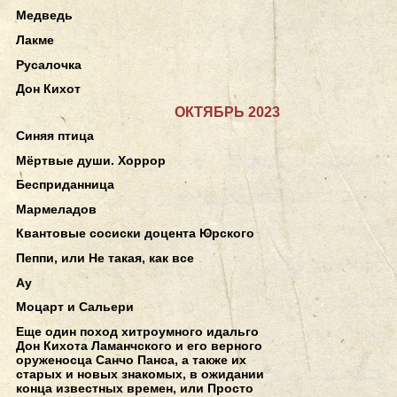
Медведь
Лакме
Русалочка
Дон Кихот
ОКТЯБРЬ 2023
Синяя птица
Мёртвые души. Хоррор
Бесприданница
Мармеладов
Квантовые сосиски доцента Юрского
Пеппи, или Не такая, как все
Ау
Моцарт и Сальери
Еще один поход хитроумного идальго
Дон Кихота Ламанчского и его верного
оруженосца Санчо Панса, а также их
старых и новых знакомых, в ожидании
конца известных времен, или Просто