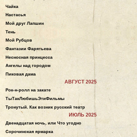
Чайка
Настасья
Мой друг Лапшин
Тень
Мой Рубцов
Фантазии Фарятьева
Несносная принцесса
Ангелы над городом
Пиковая дама
АВГУСТ 2025
Рок-н-ролл на закате
ТыТакЛюбишьЭтиФильмы
Тронутый. Как возник русский театр
ИЮЛЬ 2025
Двенадцатая ночь, или Что угодно
Сорочинская ярмарка