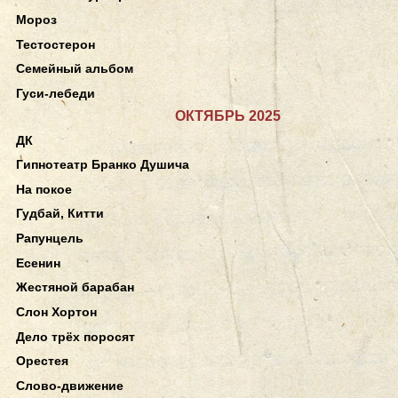
Мороз
Тестостерон
Семейный альбом
Гуси-лебеди
ОКТЯБРЬ 2025
ДК
Гипнотеатр Бранко Душича
На покое
Гудбай, Китти
Рапунцель
Есенин
Жестяной барабан
Слон Хортон
Дело трёх поросят
Орестея
Слово-движение