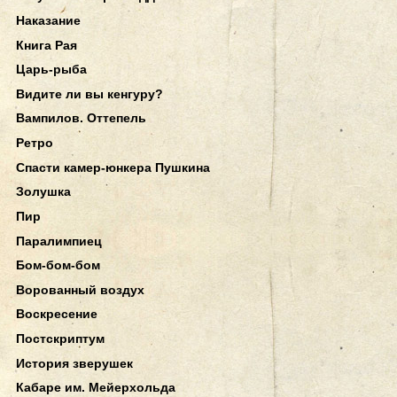
Наказание
Книга Рая
Царь-рыба
Видите ли вы кенгуру?
Вампилов. Оттепель
Ретро
Спасти камер-юнкера Пушкина
Золушка
Пир
Паралимпиец
Бом-бом-бом
Ворованный воздух
Воскресение
Постскриптум
История зверушек
Кабаре им. Мейерхольда