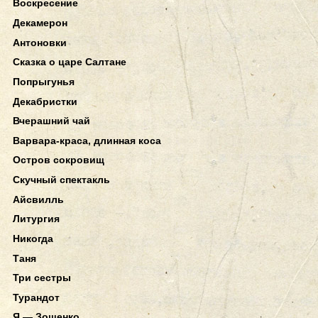
Воскресение
Декамерон
Антоновки
Сказка о царе Салтане
Попрыгунья
Декабристки
Вчерашний чай
Варвара-краса, длинная коса
Остров сокровищ
Скучный спектакль
Айсвилль
Литургия
Никогда
Таня
Три сестры
Турандот
Я — Зощенко