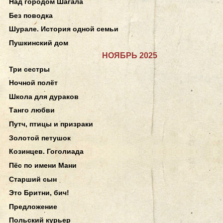
Над городом Шагала
Без поводка
Шурале. История одной семьи
Пушкинский дом
НОЯБРЬ 2025
Три сестры
Ночной полёт
Школа для дураков
Танго любви
Путч, птицы и призраки
Золотой петушок
Козинцев. Гоголиада
Пёс по имени Мани
Старший сын
Это Бритни, бич!
Предложение
Польский курьер