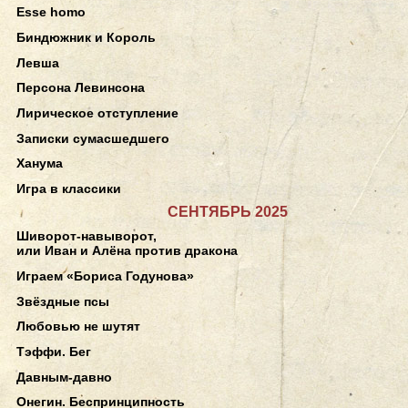
Esse homo
Биндюжник и Король
Левша
Персона Левинсона
Лирическое отступление
Записки сумасшедшего
Ханума
Игра в классики
СЕНТЯБРЬ 2025
Шиворот-навыворот,
или Иван и Алёна против дракона
Играем «Бориса Годунова»
Звёздные псы
Любовью не шутят
Тэффи. Бег
Давным-давно
Онегин. Беспринципность