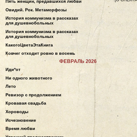
Пять женщин, предавшихся любви
Овидий. Рок. Метаморфозы
История коммунизма в рассказах
для душевнобольных
История коммунизма в рассказах
для душевнобольных
КакогоЦветаЭтаКнига
Ковчег отходит ровно в восемь
ФЕВРАЛЬ 2026
Иди*от
Ни одного животного
Лето
Ревизор с продолжением
Кровавая свадьба
Хороводы
Исчезновение
Время любви
Утренний предшественник