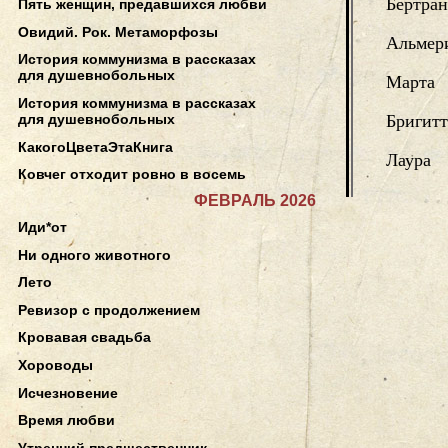
Бертран
Пять женщин, предавшихся любви
Овидий. Рок. Метаморфозы
Альмер
История коммунизма в рассказах
для душевнобольных
Марта
История коммунизма в рассказах
для душевнобольных
Бригитт
КакогоЦветаЭтаКнига
Лаура
Ковчег отходит ровно в восемь
ФЕВРАЛЬ 2026
Иди*от
Ни одного животного
Лето
Ревизор с продолжением
Кровавая свадьба
Хороводы
Исчезновение
Время любви
Утренний предшественник