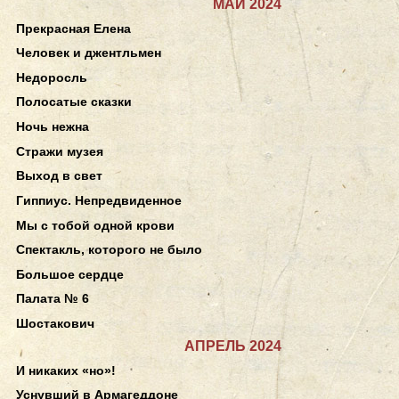
МАЙ 2024
Прекрасная Елена
Человек и джентльмен
Недоросль
Полосатые сказки
Ночь нежна
Стражи музея
Выход в свет
Гиппиус. Непредвиденное
Мы с тобой одной крови
Спектакль, которого не было
Большое сердце
Палата № 6
Шостакович
АПРЕЛЬ 2024
И никаких «но»!
Уснувший в Армагеддоне