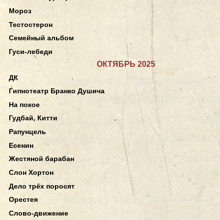
Мороз
Тестостерон
Семейный альбом
Гуси-лебеди
ОКТЯБРЬ 2025
ДК
Гипнотеатр Бранко Душича
На покое
Гудбай, Китти
Рапунцель
Есенин
Жестяной барабан
Слон Хортон
Дело трёх поросят
Орестея
Слово-движение