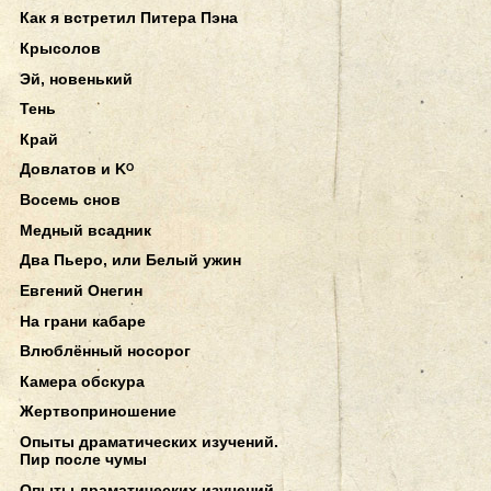
Как я встретил Питера Пэна
Крысолов
Эй, новенький
Тень
Край
Довлатов и Kᴼ
Восемь снов
Медный всадник
Два Пьеро, или Белый ужин
Евгений Онегин
На грани кабаре
Влюблённый носорог
Камера обскура
Жертвоприношение
Опыты драматических изучений.
Пир после чумы
Опыты драматических изучений.