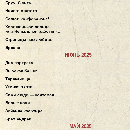
Брух. Сюита
Ничего святого
Салют, конферансье!
Хорошенькое дельце,
или Непыльная работёнка
Страницы про любовь
Эрнани
ИЮНЬ 2025
Два портрета
Высокая башня
Тараканище
Утиная охота
Свои люди — сочтемся
Белые ночи
Зойкина квартира
Брат Андрей
МАЙ 2025