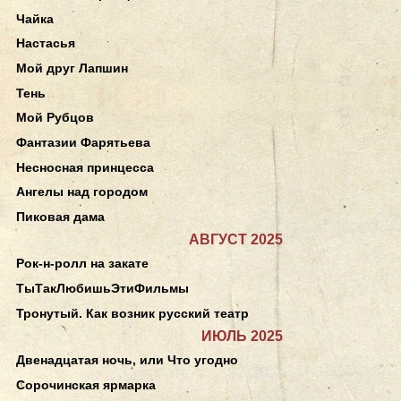
Чайка
Настасья
Мой друг Лапшин
Тень
Мой Рубцов
Фантазии Фарятьева
Несносная принцесса
Ангелы над городом
Пиковая дама
АВГУСТ 2025
Рок-н-ролл на закате
ТыТакЛюбишьЭтиФильмы
Тронутый. Как возник русский театр
ИЮЛЬ 2025
Двенадцатая ночь, или Что угодно
Сорочинская ярмарка