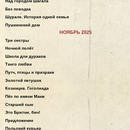
Над городом Шагала
Без поводка
Шурале. История одной семьи
Пушкинский дом
НОЯБРЬ 2025
Три сестры
Ночной полёт
Школа для дураков
Танго любви
Путч, птицы и призраки
Золотой петушок
Козинцев. Гоголиада
Пёс по имени Мани
Старший сын
Это Бритни, бич!
Предложение
Польский курьер