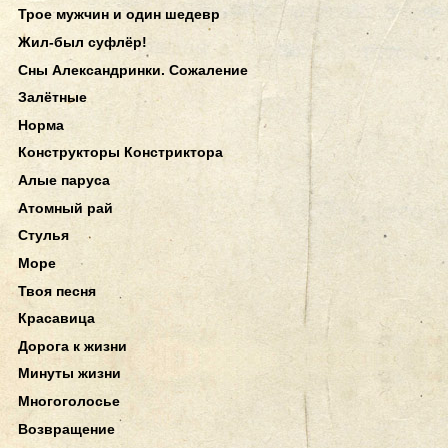
Трое мужчин и один шедевр
Жил-был суфлёр!
Сны Александринки. Сожаление
Залётные
Норма
Конструкторы Констриктора
Алые паруса
Атомный рай
Стулья
Море
Твоя песня
Красавица
Дорога к жизни
Минуты жизни
Многоголосье
Возвращение