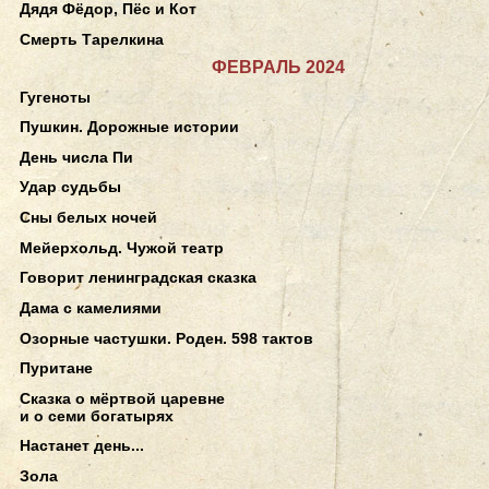
Дядя Фёдор, Пёс и Кот
Смерть Тарелкина
ФЕВРАЛЬ 2024
Гугеноты
Пушкин. Дорожные истории
День числа Пи
Удар судьбы
Сны белых ночей
Мейерхольд. Чужой театр
Говорит ленинградская сказка
Дама с камелиями
Озорные частушки. Роден. 598 тактов
Пуритане
Сказка о мёртвой царевне
и о семи богатырях
Настанет день...
Зола