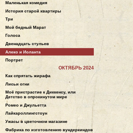
Маленькая комедия
История старой квартиры
Три
Мой бедный Марат
Голоса
Двенадцать стульев
Алеко и Иоланта
Портрет
ОКТЯБРЬ 2024
Как спрятать жирафа
Лисьи огни
Моё пристрастие к Диккенсу, или
Детство в опрокинутом мире
Ромео и Джульетта
Лайкароллингстоун
Ужасы в цветочном магазине
Фабрика по изготовлению вундеркиндов