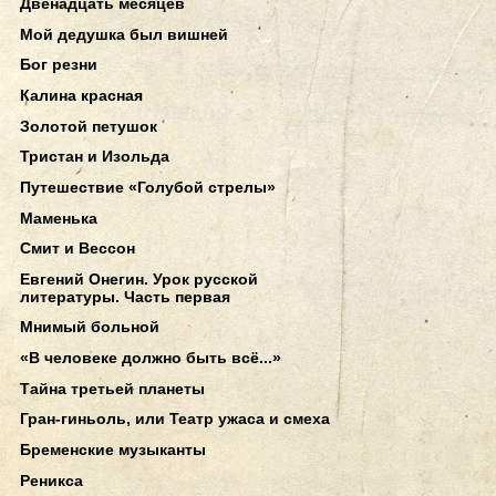
Двенадцать месяцев
Мой дедушка был вишней
Бог резни
Калина красная
Золотой петушок
Тристан и Изольда
Путешествие «Голубой стрелы»
Маменька
Смит и Вессон
Евгений Онегин. Урок русской
литературы. Часть первая
Мнимый больной
«В человеке должно быть всё...»
Тайна третьей планеты
Гран-гиньоль, или Театр ужаса и смеха
Бременские музыканты
Реникса