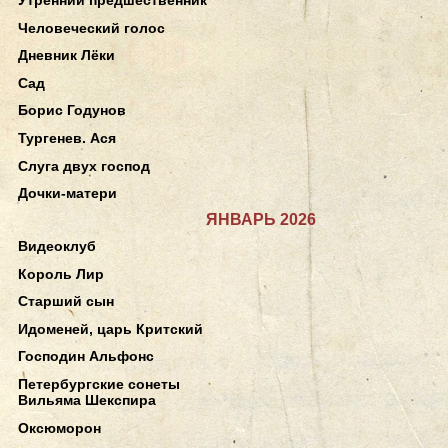
Человеческий голос
Дневник Лёки
Сад
Борис Годунов
Тургенев. Ася
Слуга двух господ
Дочки-матери
ЯНВАРЬ 2026
Видеоклуб
Король Лир
Старший сын
Идоменей, царь Критский
Господин Альфонс
Петербургские сонеты
Вильяма Шекспира
Оксюморон