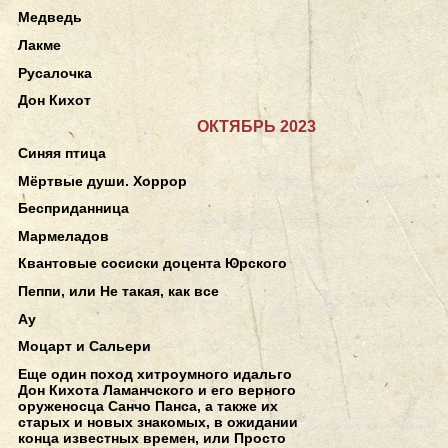
Медведь
Лакме
Русалочка
Дон Кихот
ОКТЯБРЬ 2023
Синяя птица
Мёртвые души. Хоррор
Бесприданница
Мармеладов
Квантовые сосиски доцента Юрского
Пеппи, или Не такая, как все
Ау
Моцарт и Сальери
Еще один поход хитроумного идальго
Дон Кихота Ламанчского и его верного
оруженосца Санчо Панса, а также их
старых и новых знакомых, в ожидании
конца известных времен, или Просто