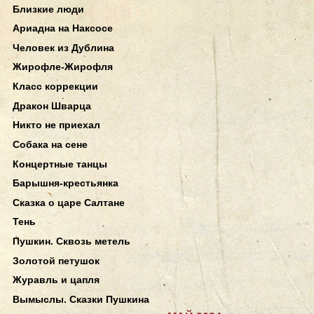
Близкие люди
Ариадна на Наксосе
Человек из Дублина
Жирофле-Жирофля
Класс коррекции
Дракон Шварца
Никто не приехал
Собака на сене
Концертные танцы
Барышня-крестьянка
Сказка о царе Салтане
Тень
Пушкин. Сквозь метель
Золотой петушок
Журавль и цапля
Вымыслы. Сказки Пушкина