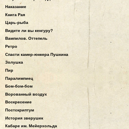
Наказание
Книга Рая
Царь-рыба
Видите ли вы кенгуру?
Вампилов. Оттепель
Ретро
Спасти камер-юнкера Пушкина
Золушка
Пир
Паралимпиец
Бом-бом-бом
Ворованный воздух
Воскресение
Постскриптум
История зверушек
Кабаре им. Мейерхольда