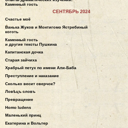
Каменный гость
СЕНТЯБРЬ 2024
Счастье моё
Ванька Жуков и Монтигомо Ястребиный
коготь
Каменный гость
и другие тексты Пушкина
Капитанская дочка
Старая зайчиха
Храбрый петух по имени Али-Баба
Преступление и наказание
Сколько весит сверчок?
Ловѣцъ словъ
Превращение
Homo ludens
Маленький принц
Екатерина и Вольтер