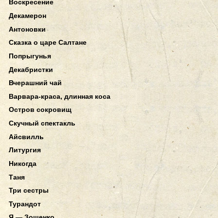
Воскресение
Декамерон
Антоновки
Сказка о царе Салтане
Попрыгунья
Декабристки
Вчерашний чай
Варвара-краса, длинная коса
Остров сокровищ
Скучный спектакль
Айсвилль
Литургия
Никогда
Таня
Три сестры
Турандот
Я — Зощенко