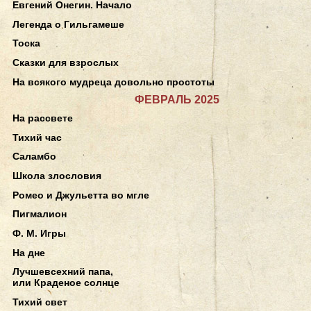
Евгений Онегин. Начало
Легенда о Гильгамеше
Тоска
Сказки для взрослых
На всякого мудреца довольно простоты
ФЕВРАЛЬ 2025
На рассвете
Тихий час
Саламбо
Школа злословия
Ромео и Джульетта во мгле
Пигмалион
Ф. М. Игры
На дне
Лучшевсехний папа,
или Краденое солнце
Тихий свет