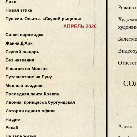
Лихо
Режисс
Новая этика
Пушкин. Опыты: «Скупой рыцарь»
Художн
АПРЕЛЬ 2026
художн
Синяя пирамидка
Балетме
Жанна Д'Арк
Видеох
Скупой рыцарь
Без названия
Ответс
Я шагаю по Москве
Путешествие на Луну
СО
Медный всадник
Последняя лента Крэппа
Ивонна, принцесса бургундская
История одного офиса
На дне
Алеко
Рехаб
На заре жизни