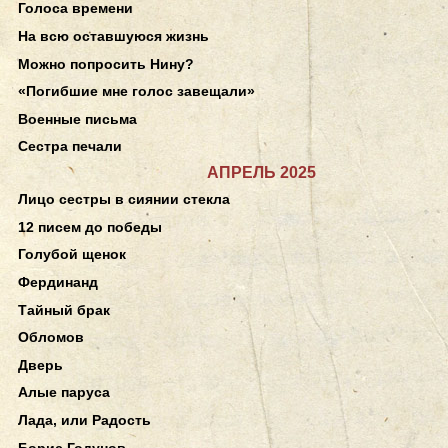
Голоса времени
На всю оставшуюся жизнь
Можно попросить Нину?
«Погибшие мне голос завещали»
Военные письма
Сестра печали
АПРЕЛЬ 2025
Лицо сестры в сиянии стекла
12 писем до победы
Голубой щенок
Фердинанд
Тайный брак
Обломов
Дверь
Алые паруса
Лада, или Радость
Борис Годунов