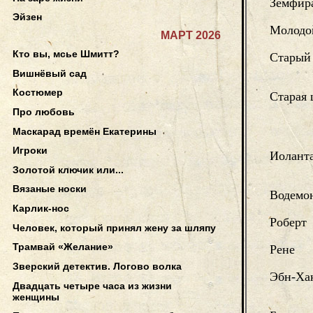
Земфир
Эйзен
Молодо
МАРТ 2026
Кто вы, мсье Шмитт?
Старый
Вишнёвый сад
Костюмер
Старая 
Про любовь
Маскарад времён Екатерины
Игроки
Иолант
Золотой ключик или...
Вязаные носки
Водемо
Карлик-нос
Роберт
Человек, который принял жену за шляпу
Трамвай «Желание»
Рене
Зверский детектив. Логово волка
Эбн-Ха
Двадцать четыре часа из жизни
женщины