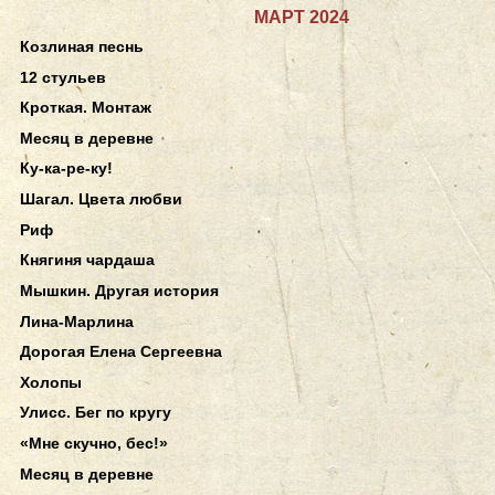
МАРТ 2024
Козлиная песнь
12 стульев
Кроткая. Монтаж
Месяц в деревне
Ку-ка-ре-ку!
Шагал. Цвета любви
Риф
Княгиня чардаша
Мышкин. Другая история
Лина-Марлина
Дорогая Елена Сергеевна
Холопы
Улисс. Бег по кругу
«Мне скучно, бес!»
Месяц в деревне