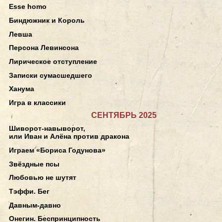
Esse homo
Биндюжник и Король
Левша
Персона Левинсона
Лирическое отступление
Записки сумасшедшего
Ханума
Игра в классики
СЕНТЯБРЬ 2025
Шиворот-навыворот,
или Иван и Алёна против дракона
Играем «Бориса Годунова»
Звёздные псы
Любовью не шутят
Тэффи. Бег
Давным-давно
Онегин. Беспринципность