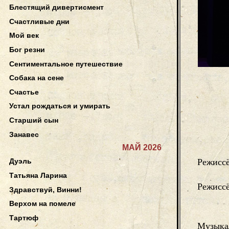
Блестящий дивертисмент
Счастливые дни
Мой век
Бог резни
Сентиментальное путешествие
Собака на сене
Счастье
Устал рождаться и умирать
Старший сын
Занавес
МАЙ 2026
Режисс
Дуэль
Татьяна Ларина
Режисс
Здравствуй, Винни!
Верхом на помеле
Тартюф
Музыка