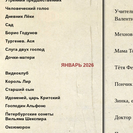
Человеческий голос
Учитель
Дневник Лёки
Валент
Сад
Борис Годунов
Мехнов
Тургенев. Ася
Слуга двух господ
Мама Т
Дочки-матери
ЯНВАРЬ 2026
Тётя Фе
Видеоклуб
Король Лир
Пончик
Старший сын
Идоменей, царь Критский
Зинка, 
Господин Альфонс
Петербургские сонеты
Доктор
Вильяма Шекспира
Оксюморон