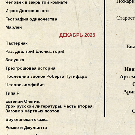
Пожар
Человек в закрытой комнате
Игрок Достоевского
Старос
География одиночества
Марлен
ДЕКАБРЬ 2025
Пастернак
Ека
Раз, два, три! Ёлочка, гори!
Золушка
Трёхгрошовая история
Ива
Артём
Последний звонок Роберта Путифара
С
Человек-амфибия
Арин
Типа Я
Евгений Онегин.
Урок русской литературы. Часть вторая.
С
Заговор мёртвых поэтов
Бруклинская сказка
Ромео и Джульетта