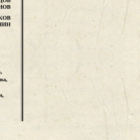
ЦОВ
НОВ
КОВ
НИН
,
,
ва,
н,