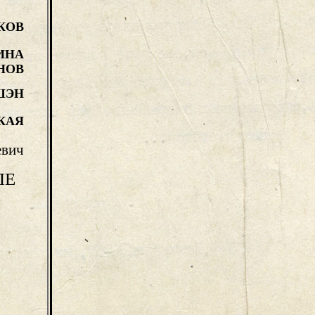
КОВ
ИНА
НОВ
ШЭН
КАЯ
евич
ЛЕ