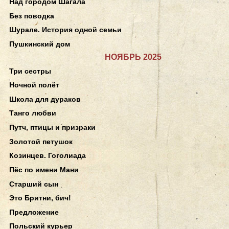
Над городом Шагала
Без поводка
Шурале. История одной семьи
Пушкинский дом
НОЯБРЬ 2025
Три сестры
Ночной полёт
Школа для дураков
Танго любви
Путч, птицы и призраки
Золотой петушок
Козинцев. Гоголиада
Пёс по имени Мани
Старший сын
Это Бритни, бич!
Предложение
Польский курьер