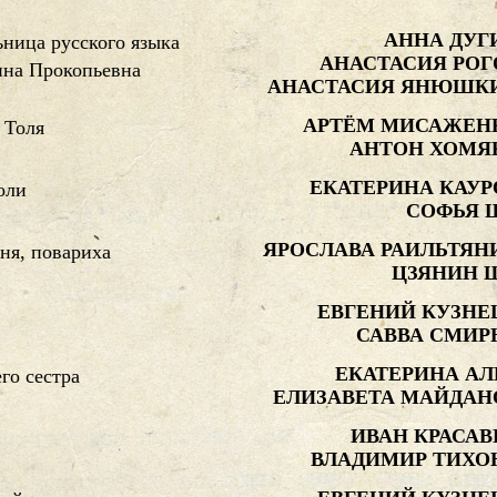
АННА ДУГ
ница русского языка
АНАСТАСИЯ РОГ
ина Прокопьевна
АНАСТАСИЯ ЯНЮШК
АРТЁМ МИСАЖЕН
 Толя
АНТОН ХОМЯ
ЕКАТЕРИНА КАУР
оли
СОФЬЯ 
ЯРОСЛАВА РАИЛЬТЯН
ня, повариха
ЦЗЯНИН 
ЕВГЕНИЙ КУЗНЕ
САВВА СМИР
ЕКАТЕРИНА АЛ
его сестра
ЕЛИЗАВЕТА МАЙДАН
ИВАН КРАСАВ
ВЛАДИМИР ТИХО