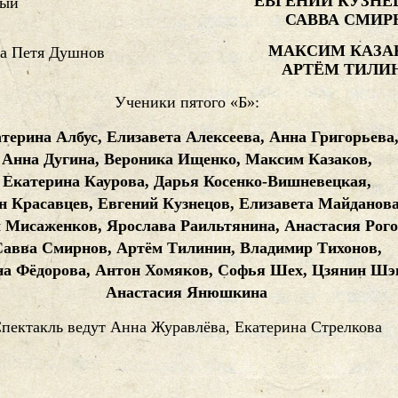
ЕВГЕНИЙ КУЗНЕ
ный
САВВА СМИР
МАКСИМ КАЗА
та Петя Душнов
АРТЁМ ТИЛИ
Ученики пятого «Б»:
терина Албус, Елизавета Алексеева, Анна Григорьева
Анна Дугина, Вероника Ищенко, Максим Казаков,
Екатерина Каурова, Дарья Косенко-Вишневецкая,
н Красавцев, Евгений Кузнецов, Елизавета Майданова
 Мисаженков, Ярослава Раильтянина, Анастасия Рого
авва Смирнов, Артём Тилинин, Владимир Тихонов,
а Фёдорова, Антон Хомяков, Софья Шех, Цзянин Шэ
Анастасия Янюшкина
пектакль ведут Анна Журавлёва, Екатерина Стрелкова