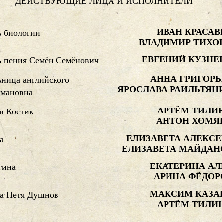
ДЕЙСТВУЮЩИЕ ЛИЦА И ИСПОЛНИТЕЛИ
ИВАН КРАСАВ
ь биологии
ВЛАДИМИР ТИХО
ЕВГЕНИЙ КУЗНЕ
ь пения Семён Семёнович
АННА ГРИГОРЬ
ница английского
ЯРОСЛАВА РАИЛЬТЯН
омановна
АРТЁМ ТИЛИ
в Костик
АНТОН ХОМЯ
ЕЛИЗАВЕТА АЛЕКСЕ
а
ЕЛИЗАВЕТА МАЙДАН
ЕКАТЕРИНА АЛ
гина
АРИНА ФЁДОР
МАКСИМ КАЗА
та Петя Душнов
АРТЁМ ТИЛИ