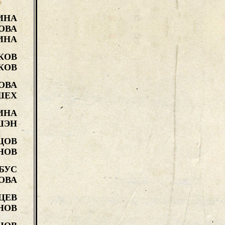
ИНА
ОВА
ИНА
КОВ
КОВ
ОВА
ШЕХ
ИНА
ШЭН
ЦОВ
НОВ
БУС
ОВА
ЦЕВ
НОВ