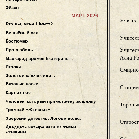
Эйзен
МАРТ 2026
Учител
Кто вы, мсье Шмитт?
Вишнёвый сад
Учител
Костюмер
Учитель
Про любовь
Алла Р
Маскарад времён Екатерины
Игроки
Смирно
Золотой ключик или...
Вязаные носки
Спицин
Карлик-нос
Человек, который принял жену за шляпу
Торопы
Трамвай «Желание»
Зверский детектив. Логово волка
Старос
Двадцать четыре часа из жизни
женщины