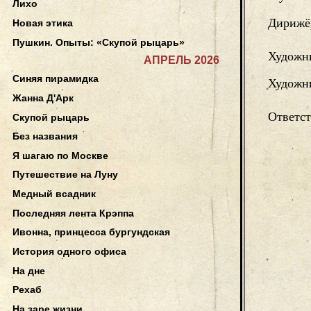
Лихо
Дирижё
Новая этика
Пушкин. Опыты: «Скупой рыцарь»
Художн
АПРЕЛЬ 2026
Синяя пирамидка
Художн
Жанна Д'Арк
Ответс
Скупой рыцарь
Без названия
Я шагаю по Москве
Путешествие на Луну
Медный всадник
Последняя лента Крэппа
Ивонна, принцесса бургундская
История одного офиса
На дне
Рехаб
На заре жизни