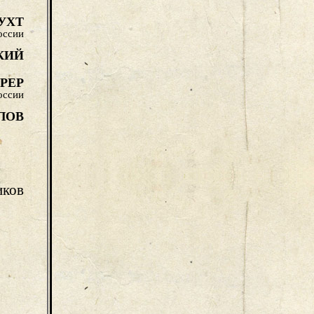
УХТ
оссии
КИЙ
РЕР
оссии
ЛОВ
иков