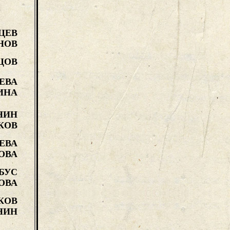
ЦЕВ
НОВ
ЦОВ
ЕВА
ИНА
НИН
КОВ
ЕВА
ОВА
БУС
ОВА
КОВ
НИН