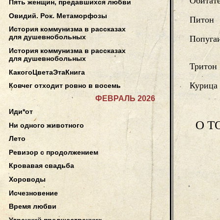
Обитате
Пять женщин, предавшихся любви
Овидий. Рок. Метаморфозы
Питон
История коммунизма в рассказах
для душевнобольных
Попуга
История коммунизма в рассказах
для душевнобольных
Тритон
КакогоЦветаЭтаКнига
Курица
Ковчег отходит ровно в восемь
ФЕВРАЛЬ 2026
Иди*от
О Т
Ни одного животного
Лето
Ревизор с продолжением
Кровавая свадьба
Хороводы
Исчезновение
Время любви
Утренний предшественник