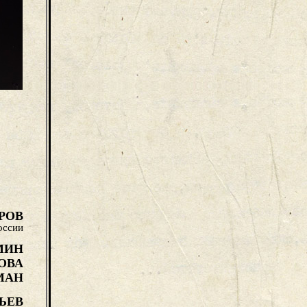
РОВ
оссии
МИН
ОВА
МАН
ЬЕВ