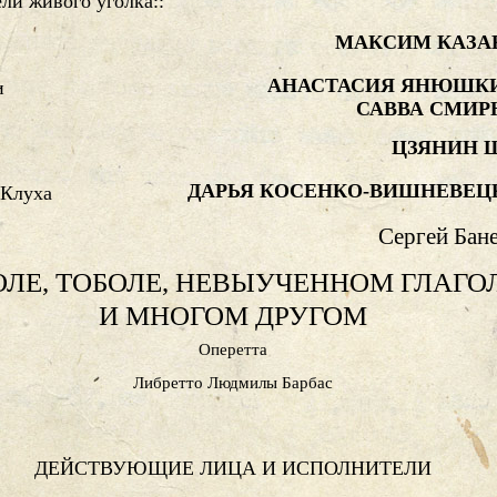
ли живого уголка::
МАКСИМ КАЗА
АНАСТАСИЯ ЯНЮШК
и
САВВА СМИР
ЦЗЯНИН 
ДАРЬЯ КОСЕНКО-ВИШНЕВЕЦ
 Клуха
Сергей Бан
ОЛЕ, ТОБОЛЕ, НЕВЫУЧЕННОМ ГЛАГО
И МНОГОМ ДРУГОМ
Оперетта
Либретто Людмилы Барбас
ДЕЙСТВУЮЩИЕ ЛИЦА И ИСПОЛНИТЕЛИ