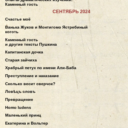
Каменный гость
СЕНТЯБРЬ 2024
Счастье моё
Ванька Жуков и Монтигомо Ястребиный
коготь
Каменный гость
и другие тексты Пушкина
Капитанская дочка
Старая зайчиха
Храбрый петух по имени Али-Баба
Преступление и наказание
Сколько весит сверчок?
Ловѣцъ словъ
Превращение
Homo ludens
Маленький принц
Екатерина и Вольтер