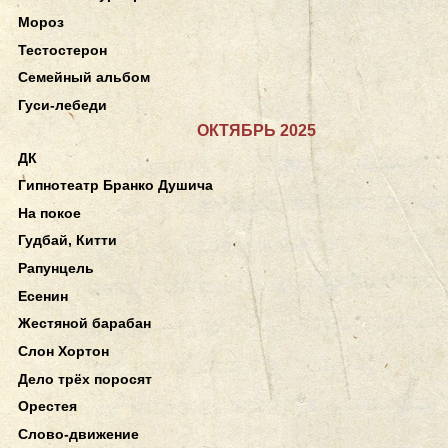
Мороз
Тестостерон
Семейный альбом
Гуси-лебеди
ОКТЯБРЬ 2025
ДК
Гипнотеатр Бранко Душича
На покое
Гудбай, Китти
Рапунцель
Есенин
Жестяной барабан
Слон Хортон
Дело трёх поросят
Орестея
Слово-движение