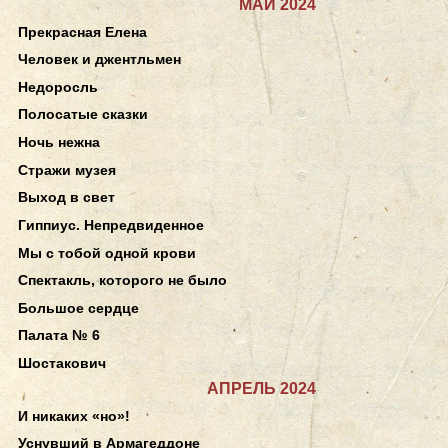
МАЙ 2024
Прекрасная Елена
Человек и джентльмен
Недоросль
Полосатые сказки
Ночь нежна
Стражи музея
Выход в свет
Гиппиус. Непредвиденное
Мы с тобой одной крови
Спектакль, которого не было
Большое сердце
Палата № 6
Шостакович
АПРЕЛЬ 2024
И никаких «но»!
Уснувший в Армагеддоне