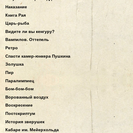
Наказание
Книга Рая
Царь-рыба
Видите ли вы кенгуру?
Вампилов. Оттепель
Ретро
Спасти камер-юнкера Пушкина
Золушка
Пир
Паралимпиец
Бом-бом-бом
Ворованный воздух
Воскресение
Постскриптум
История зверушек
Кабаре им. Мейерхольда