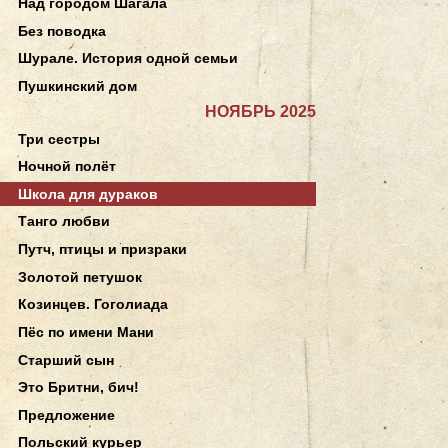
Над городом Шагала
Без поводка
Шурале. История одной семьи
Пушкинский дом
НОЯБРЬ 2025
Три сестры
Ночной полёт
Школа для дураков
Танго любви
Путч, птицы и призраки
Золотой петушок
Козинцев. Гоголиада
Пёс по имени Мани
Старший сын
Это Бритни, бич!
Предложение
Польский курьер