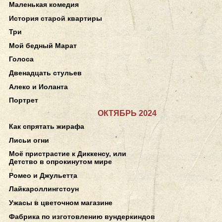
Маленькая комедия
История старой квартиры
Три
Мой бедный Марат
Голоса
Двенадцать стульев
Алеко и Иоланта
Портрет
ОКТЯБРЬ 2024
Как спрятать жирафа
Лисьи огни
Моё пристрастие к Диккенсу, или
Детство в опрокинутом мире
Ромео и Джульетта
Лайкароллингстоун
Ужасы в цветочном магазине
Фабрика по изготовлению вундеркиндов