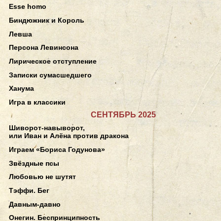
Esse homo
Биндюжник и Король
Левша
Персона Левинсона
Лирическое отступление
Записки сумасшедшего
Ханума
Игра в классики
СЕНТЯБРЬ 2025
Шиворот-навыворот,
или Иван и Алёна против дракона
Играем «Бориса Годунова»
Звёздные псы
Любовью не шутят
Тэффи. Бег
Давным-давно
Онегин. Беспринципность