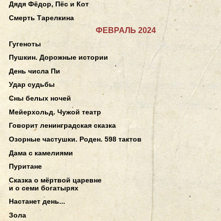
Дядя Фёдор, Пёс и Кот
Смерть Тарелкина
ФЕВРАЛЬ 2024
Гугеноты
Пушкин. Дорожные истории
День числа Пи
Удар судьбы
Сны белых ночей
Мейерхольд. Чужой театр
Говорит ленинградская сказка
Озорные частушки. Роден. 598 тактов
Дама с камелиями
Пуритане
Сказка о мёртвой царевне
и о семи богатырях
Настанет день...
Зола