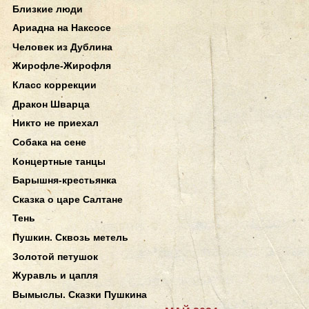
Близкие люди
Ариадна на Наксосе
Человек из Дублина
Жирофле-Жирофля
Класс коррекции
Дракон Шварца
Никто не приехал
Собака на сене
Концертные танцы
Барышня-крестьянка
Сказка о царе Салтане
Тень
Пушкин. Сквозь метель
Золотой петушок
Журавль и цапля
Вымыслы. Сказки Пушкина