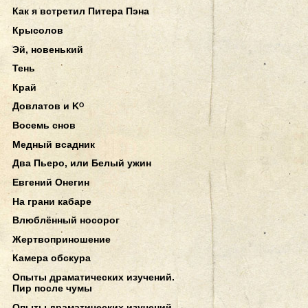
Как я встретил Питера Пэна
Крысолов
Эй, новенький
Тень
Край
Довлатов и Kᴼ
Восемь снов
Медный всадник
Два Пьеро, или Белый ужин
Евгений Онегин
На грани кабаре
Влюблённый носорог
Жертвоприношение
Камера обскура
Опыты драматических изучений.
Пир после чумы
Опыты драматических изучений.