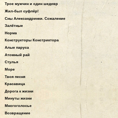
Трое мужчин и один шедевр
Жил-был суфлёр!
Сны Александринки. Сожаление
Залётные
Норма
Конструкторы Констриктора
Алые паруса
Атомный рай
Стулья
Море
Твоя песня
Красавица
Дорога к жизни
Минуты жизни
Многоголосье
Возвращение