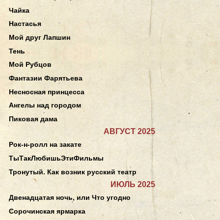
Чайка
Настасья
Мой друг Лапшин
Тень
Мой Рубцов
Фантазии Фарятьева
Несносная принцесса
Ангелы над городом
Пиковая дама
АВГУСТ 2025
Рок-н-ролл на закате
ТыТакЛюбишьЭтиФильмы
Тронутый. Как возник русский театр
ИЮЛЬ 2025
Двенадцатая ночь, или Что угодно
Сорочинская ярмарка