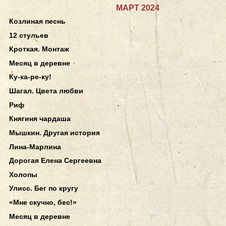
МАРТ 2024
Козлиная песнь
12 стульев
Кроткая. Монтаж
Месяц в деревне
Ку-ка-ре-ку!
Шагал. Цвета любви
Риф
Княгиня чардаша
Мышкин. Другая история
Лина-Марлина
Дорогая Елена Сергеевна
Холопы
Улисс. Бег по кругу
«Мне скучно, бес!»
Месяц в деревне