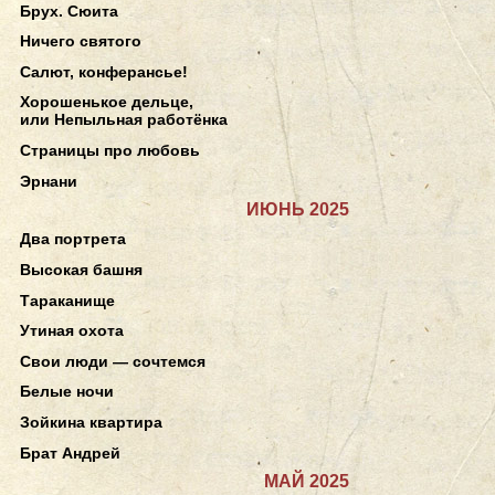
Брух. Сюита
Ничего святого
Салют, конферансье!
Хорошенькое дельце,
или Непыльная работёнка
Страницы про любовь
Эрнани
ИЮНЬ 2025
Два портрета
Высокая башня
Тараканище
Утиная охота
Свои люди — сочтемся
Белые ночи
Зойкина квартира
Брат Андрей
МАЙ 2025