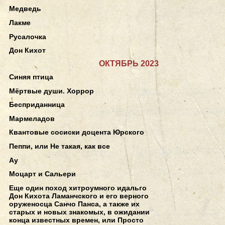
Медведь
Лакме
Русалочка
Дон Кихот
ОКТЯБРЬ 2023
Синяя птица
Мёртвые души. Хоррор
Бесприданница
Мармеладов
Квантовые сосиски доцента Юрского
Пеппи, или Не такая, как все
Ау
Моцарт и Сальери
Еще один поход хитроумного идальго
Дон Кихота Ламанчского и его верного
оруженосца Санчо Панса, а также их
старых и новых знакомых, в ожидании
конца известных времен, или Просто