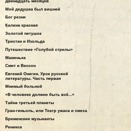
Двенадцать месяцев
Мой дедушка был вишней
Бог резни
Калина красная
Золотой петушок
Тристан и Изольда
Путешествие «Голубой стрелы»
Маменька
Смит и Вессон
Евгений Онегин. Урок русской
литературы. Часть первая
Мнимый больной
«В человеке должно быть всё...»
Тайна третьей планеты
Гран-гиньоль, или Театр ужаса и смеха
Бременские музыканты
Реникса