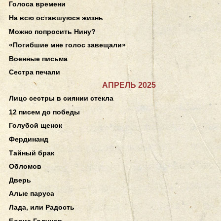
Голоса времени
На всю оставшуюся жизнь
Можно попросить Нину?
«Погибшие мне голос завещали»
Военные письма
Сестра печали
АПРЕЛЬ 2025
Лицо сестры в сиянии стекла
12 писем до победы
Голубой щенок
Фердинанд
Тайный брак
Обломов
Дверь
Алые паруса
Лада, или Радость
Борис Годунов