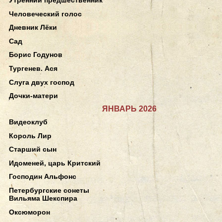
Человеческий голос
Дневник Лёки
Сад
Борис Годунов
Тургенев. Ася
Слуга двух господ
Дочки-матери
ЯНВАРЬ 2026
Видеоклуб
Король Лир
Старший сын
Идоменей, царь Критский
Господин Альфонс
Петербургские сонеты
Вильяма Шекспира
Оксюморон