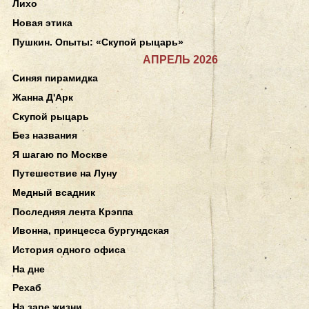
Лихо
Новая этика
Пушкин. Опыты: «Скупой рыцарь»
АПРЕЛЬ 2026
Синяя пирамидка
Жанна Д'Арк
Скупой рыцарь
Без названия
Я шагаю по Москве
Путешествие на Луну
Медный всадник
Последняя лента Крэппа
Ивонна, принцесса бургундская
История одного офиса
На дне
Рехаб
На заре жизни