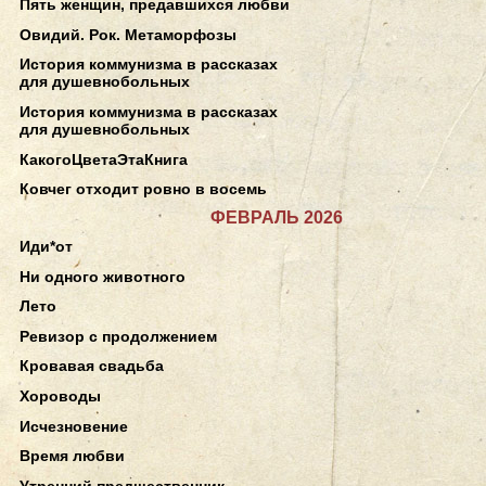
Пять женщин, предавшихся любви
Овидий. Рок. Метаморфозы
История коммунизма в рассказах
для душевнобольных
История коммунизма в рассказах
для душевнобольных
КакогоЦветаЭтаКнига
Ковчег отходит ровно в восемь
ФЕВРАЛЬ 2026
Иди*от
Ни одного животного
Лето
Ревизор с продолжением
Кровавая свадьба
Хороводы
Исчезновение
Время любви
Утренний предшественник