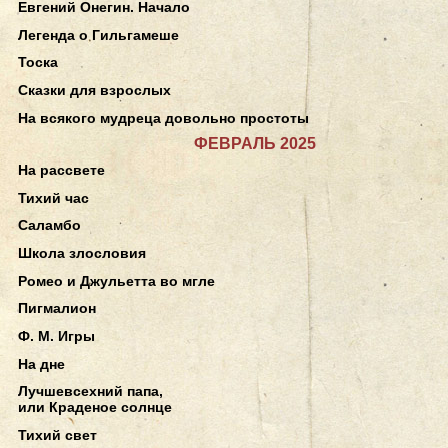
Евгений Онегин. Начало
Легенда о Гильгамеше
Тоска
Сказки для взрослых
На всякого мудреца довольно простоты
ФЕВРАЛЬ 2025
На рассвете
Тихий час
Саламбо
Школа злословия
Ромео и Джульетта во мгле
Пигмалион
Ф. М. Игры
На дне
Лучшевсехний папа,
или Краденое солнце
Тихий свет