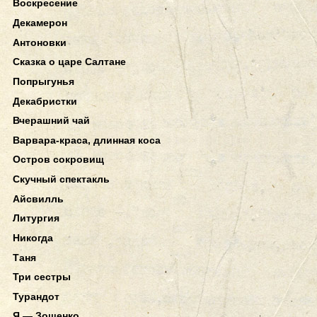
Воскресение
Декамерон
Антоновки
Сказка о царе Салтане
Попрыгунья
Декабристки
Вчерашний чай
Варвара-краса, длинная коса
Остров сокровищ
Скучный спектакль
Айсвилль
Литургия
Никогда
Таня
Три сестры
Турандот
Я — Зощенко