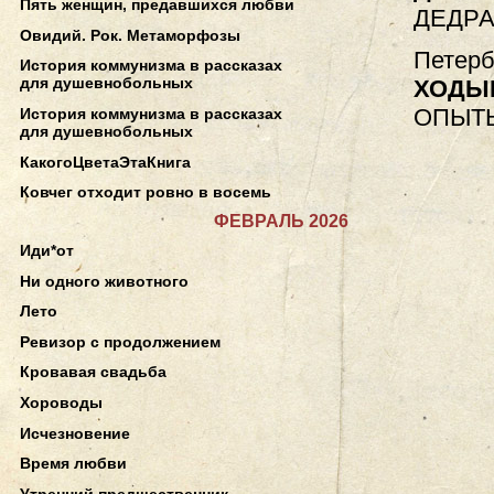
Пять женщин, предавшихся любви
ДЕДР
Овидий. Рок. Метаморфозы
Петерб
История коммунизма в рассказах
для душевнобольных
ХОДЫ
ОПЫТ
История коммунизма в рассказах
для душевнобольных
КакогоЦветаЭтаКнига
Ковчег отходит ровно в восемь
ФЕВРАЛЬ 2026
Иди*от
Ни одного животного
Лето
Ревизор с продолжением
Кровавая свадьба
Хороводы
Исчезновение
Время любви
Утренний предшественник