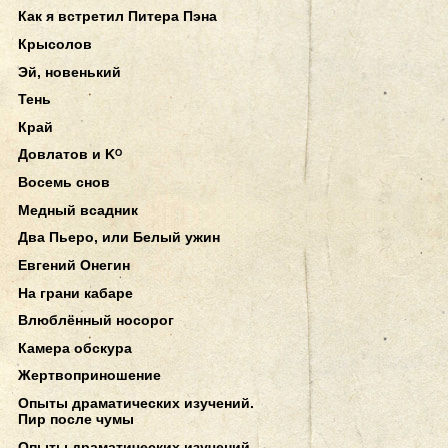
Как я встретил Питера Пэна
Крысолов
Эй, новенький
Тень
Край
Довлатов и Kᴼ
Восемь снов
Медный всадник
Два Пьеро, или Белый ужин
Евгений Онегин
На грани кабаре
Влюблённый носорог
Камера обскура
Жертвоприношение
Опыты драматических изучений.
Пир после чумы
Опыты драматических изучений.