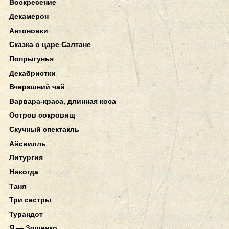
Воскресение
Декамерон
Антоновки
Сказка о царе Салтане
Попрыгунья
Декабристки
Вчерашний чай
Варвара-краса, длинная коса
Остров сокровищ
Скучный спектакль
Айсвилль
Литургия
Никогда
Таня
Три сестры
Турандот
Я — Зощенко