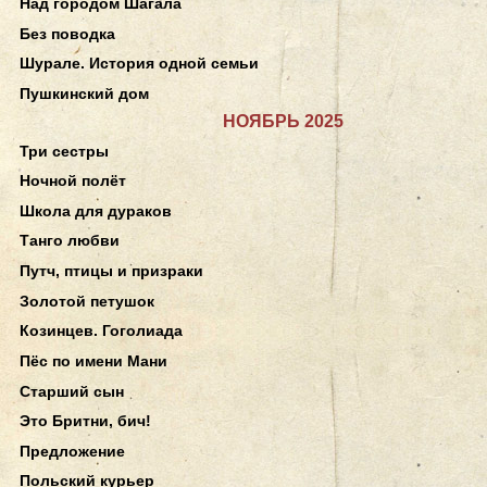
Над городом Шагала
Без поводка
Шурале. История одной семьи
Пушкинский дом
НОЯБРЬ 2025
Три сестры
Ночной полёт
Школа для дураков
Танго любви
Путч, птицы и призраки
Золотой петушок
Козинцев. Гоголиада
Пёс по имени Мани
Старший сын
Это Бритни, бич!
Предложение
Польский курьер