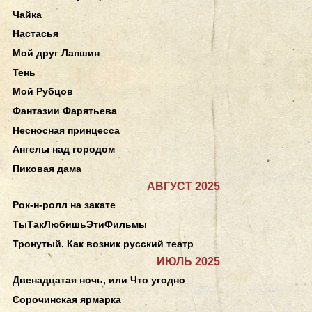
Чайка
Настасья
Мой друг Лапшин
Тень
Мой Рубцов
Фантазии Фарятьева
Несносная принцесса
Ангелы над городом
Пиковая дама
АВГУСТ 2025
Рок-н-ролл на закате
ТыТакЛюбишьЭтиФильмы
Тронутый. Как возник русский театр
ИЮЛЬ 2025
Двенадцатая ночь, или Что угодно
Сорочинская ярмарка