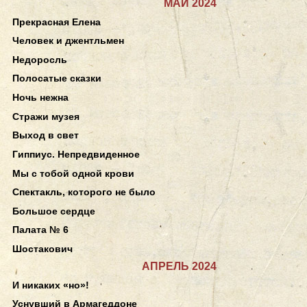
МАЙ 2024
Прекрасная Елена
Человек и джентльмен
Недоросль
Полосатые сказки
Ночь нежна
Стражи музея
Выход в свет
Гиппиус. Непредвиденное
Мы с тобой одной крови
Спектакль, которого не было
Большое сердце
Палата № 6
Шостакович
АПРЕЛЬ 2024
И никаких «но»!
Уснувший в Армагеддоне