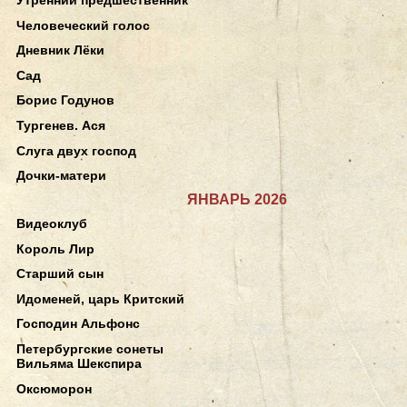
Человеческий голос
Дневник Лёки
Сад
Борис Годунов
Тургенев. Ася
Слуга двух господ
Дочки-матери
ЯНВАРЬ 2026
Видеоклуб
Король Лир
Старший сын
Идоменей, царь Критский
Господин Альфонс
Петербургские сонеты
Вильяма Шекспира
Оксюморон