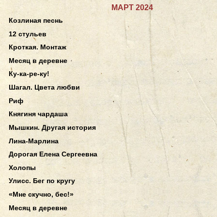
МАРТ 2024
Козлиная песнь
12 стульев
Кроткая. Монтаж
Месяц в деревне
Ку-ка-ре-ку!
Шагал. Цвета любви
Риф
Княгиня чардаша
Мышкин. Другая история
Лина-Марлина
Дорогая Елена Сергеевна
Холопы
Улисс. Бег по кругу
«Мне скучно, бес!»
Месяц в деревне