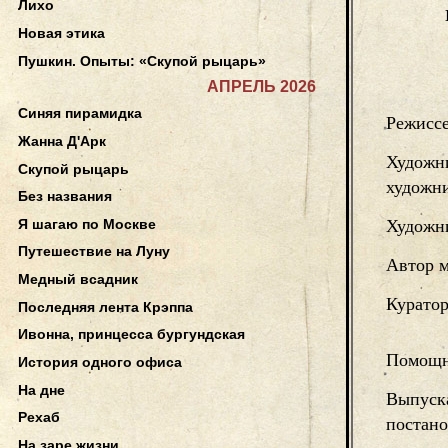
Лихо
Новая этика
Пушкин. Опыты: «Скупой рыцарь»
АПРЕЛЬ 2026
Синяя пирамидка
Режисс
Жанна Д'Арк
Художн
Скупой рыцарь
художн
Без названия
Я шагаю по Москве
Художни
Путешествие на Луну
Автор 
Медный всадник
Курато
Последняя лента Крэппа
Ивонна, принцесса бургундская
Помощн
История одного офиса
На дне
Выпуск
Рехаб
постано
На заре жизни