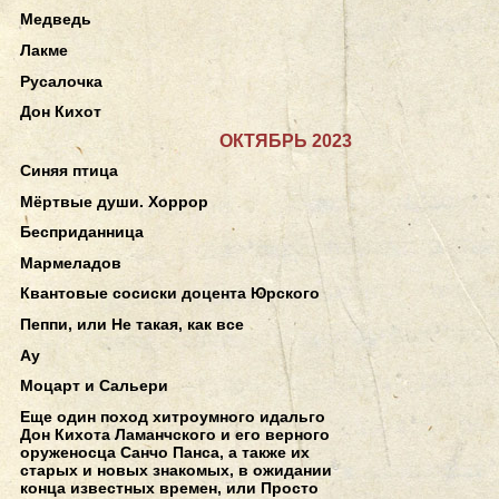
Медведь
Лакме
Русалочка
Дон Кихот
ОКТЯБРЬ 2023
Синяя птица
Мёртвые души. Хоррор
Бесприданница
Мармеладов
Квантовые сосиски доцента Юрского
Пеппи, или Не такая, как все
Ау
Моцарт и Сальери
Еще один поход хитроумного идальго
Дон Кихота Ламанчского и его верного
оруженосца Санчо Панса, а также их
старых и новых знакомых, в ожидании
конца известных времен, или Просто