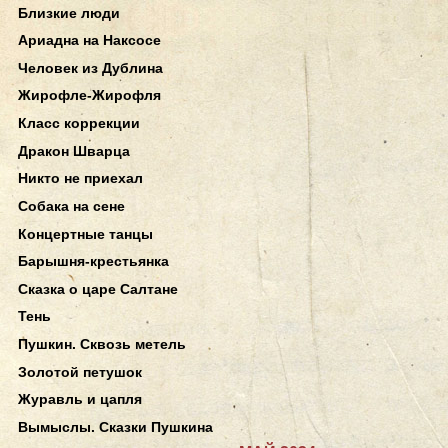
Близкие люди
Ариадна на Наксосе
Человек из Дублина
Жирофле-Жирофля
Класс коррекции
Дракон Шварца
Никто не приехал
Собака на сене
Концертные танцы
Барышня-крестьянка
Сказка о царе Салтане
Тень
Пушкин. Сквозь метель
Золотой петушок
Журавль и цапля
Вымыслы. Сказки Пушкина