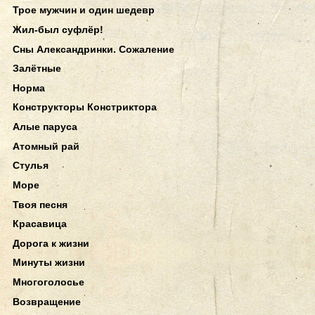
Трое мужчин и один шедевр
Жил-был суфлёр!
Сны Александринки. Сожаление
Залётные
Норма
Конструкторы Констриктора
Алые паруса
Атомный рай
Стулья
Море
Твоя песня
Красавица
Дорога к жизни
Минуты жизни
Многоголосье
Возвращение