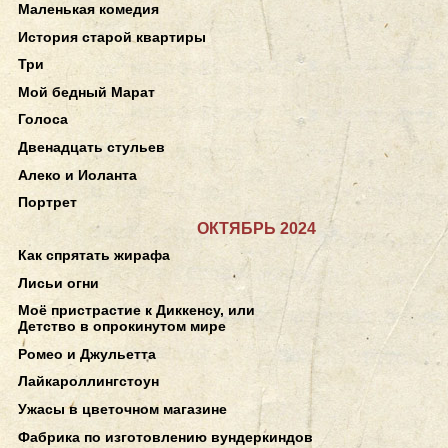
Маленькая комедия
История старой квартиры
Три
Мой бедный Марат
Голоса
Двенадцать стульев
Алеко и Иоланта
Портрет
ОКТЯБРЬ 2024
Как спрятать жирафа
Лисьи огни
Моё пристрастие к Диккенсу, или
Детство в опрокинутом мире
Ромео и Джульетта
Лайкароллингстоун
Ужасы в цветочном магазине
Фабрика по изготовлению вундеркиндов