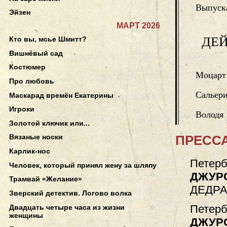
Выпуск
Эйзен
МАРТ 2026
ДЕ
Кто вы, мсье Шмитт?
Вишнёвый сад
Костюмер
Моцарт
Про любовь
Сальер
Маскарад времён Екатерины
Игроки
Володя
Золотой ключик или...
ПРЕССА
Вязаные носки
Карлик-нос
Петерб
Человек, который принял жену за шляпу
ДЖУР
Трамвай «Желание»
ДЕДР
Зверский детектив. Логово волка
Петерб
Двадцать четыре часа из жизни
женщины
ДЖУР