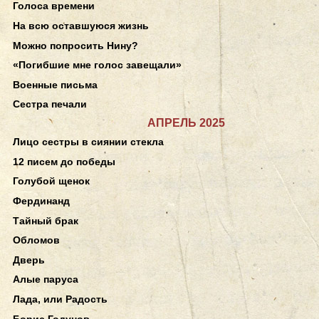
Голоса времени
На всю оставшуюся жизнь
Можно попросить Нину?
«Погибшие мне голос завещали»
Военные письма
Сестра печали
АПРЕЛЬ 2025
Лицо сестры в сиянии стекла
12 писем до победы
Голубой щенок
Фердинанд
Тайный брак
Обломов
Дверь
Алые паруса
Лада, или Радость
Борис Годунов