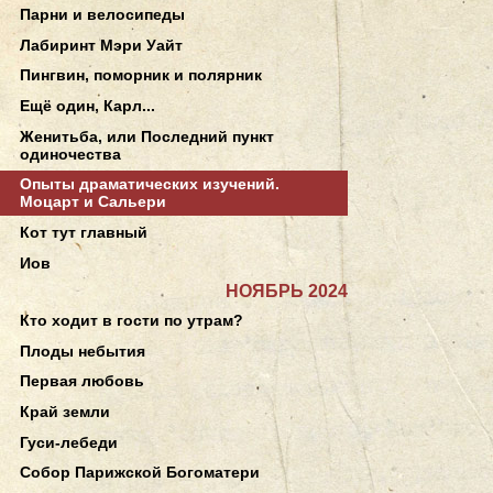
Парни и велосипеды
Лабиринт Мэри Уайт
Пингвин, поморник и полярник
Ещё один, Карл...
Женитьба, или Последний пункт
одиночества
Опыты драматических изучений.
Моцарт и Сальери
Кот тут главный
Иов
НОЯБРЬ 2024
Кто ходит в гости по утрам?
Плоды небытия
Первая любовь
Край земли
Гуси-лебеди
Собор Парижской Богоматери