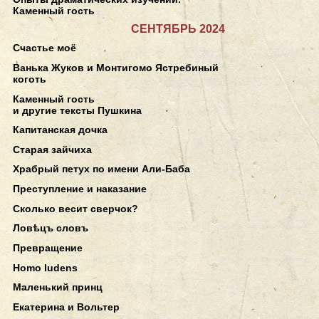
Каменный гость
СЕНТЯБРЬ 2024
Счастье моё
Ванька Жуков и Монтигомо Ястребиный
коготь
Каменный гость
и другие тексты Пушкина
Капитанская дочка
Старая зайчиха
Храбрый петух по имени Али-Баба
Преступление и наказание
Сколько весит сверчок?
Ловѣцъ словъ
Превращение
Homo ludens
Маленький принц
Екатерина и Вольтер