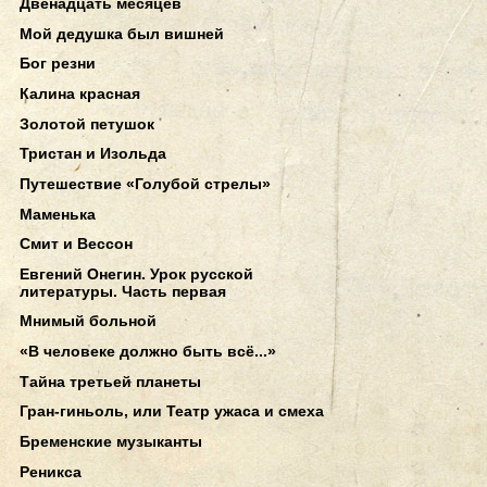
Двенадцать месяцев
Мой дедушка был вишней
Бог резни
Калина красная
Золотой петушок
Тристан и Изольда
Путешествие «Голубой стрелы»
Маменька
Смит и Вессон
Евгений Онегин. Урок русской
литературы. Часть первая
Мнимый больной
«В человеке должно быть всё...»
Тайна третьей планеты
Гран-гиньоль, или Театр ужаса и смеха
Бременские музыканты
Реникса