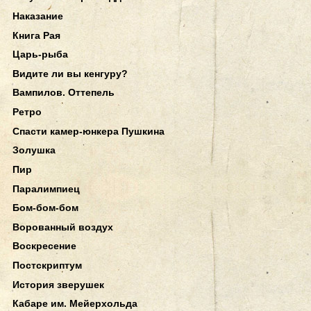
Наказание
Книга Рая
Царь-рыба
Видите ли вы кенгуру?
Вампилов. Оттепель
Ретро
Спасти камер-юнкера Пушкина
Золушка
Пир
Паралимпиец
Бом-бом-бом
Ворованный воздух
Воскресение
Постскриптум
История зверушек
Кабаре им. Мейерхольда