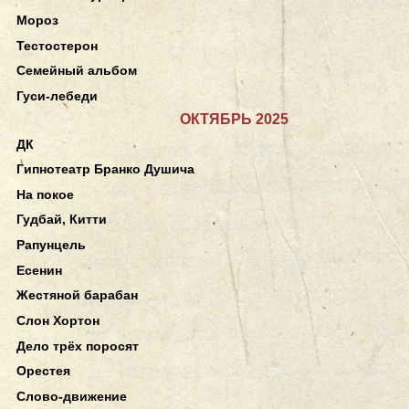
Мороз
Тестостерон
Семейный альбом
Гуси-лебеди
ОКТЯБРЬ 2025
ДК
Гипнотеатр Бранко Душича
На покое
Гудбай, Китти
Рапунцель
Есенин
Жестяной барабан
Слон Хортон
Дело трёх поросят
Орестея
Слово-движение