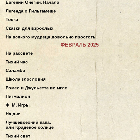
Евгений Онегин. Начало
Легенда о Гильгамеше
Тоска
Сказки для взрослых
На всякого мудреца довольно простоты
ФЕВРАЛЬ 2025
На рассвете
Тихий час
Саламбо
Школа злословия
Ромео и Джульетта во мгле
Пигмалион
Ф. М. Игры
На дне
Лучшевсехний папа,
или Краденое солнце
Тихий свет