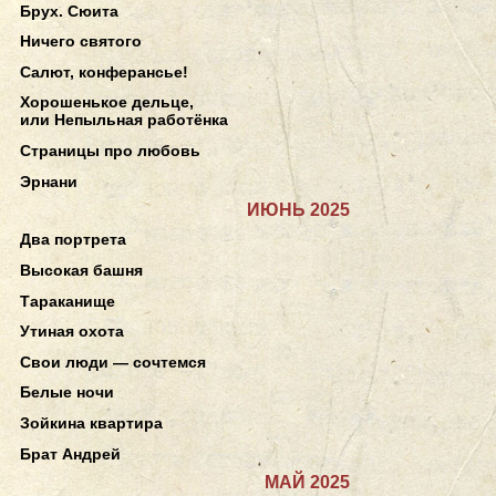
Брух. Сюита
Ничего святого
Салют, конферансье!
Хорошенькое дельце,
или Непыльная работёнка
Страницы про любовь
Эрнани
ИЮНЬ 2025
Два портрета
Высокая башня
Тараканище
Утиная охота
Свои люди — сочтемся
Белые ночи
Зойкина квартира
Брат Андрей
МАЙ 2025