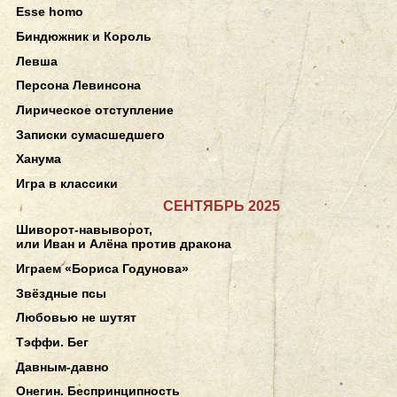
Esse homo
Биндюжник и Король
Левша
Персона Левинсона
Лирическое отступление
Записки сумасшедшего
Ханума
Игра в классики
СЕНТЯБРЬ 2025
Шиворот-навыворот,
или Иван и Алёна против дракона
Играем «Бориса Годунова»
Звёздные псы
Любовью не шутят
Тэффи. Бег
Давным-давно
Онегин. Беспринципность