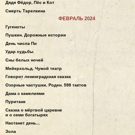
Дядя Фёдор, Пёс и Кот
Смерть Тарелкина
ФЕВРАЛЬ 2024
Гугеноты
Пушкин. Дорожные истории
День числа Пи
Удар судьбы
Сны белых ночей
Мейерхольд. Чужой театр
Говорит ленинградская сказка
Озорные частушки. Роден. 598 тактов
Дама с камелиями
Пуритане
Сказка о мёртвой царевне
и о семи богатырях
Настанет день...
Зола