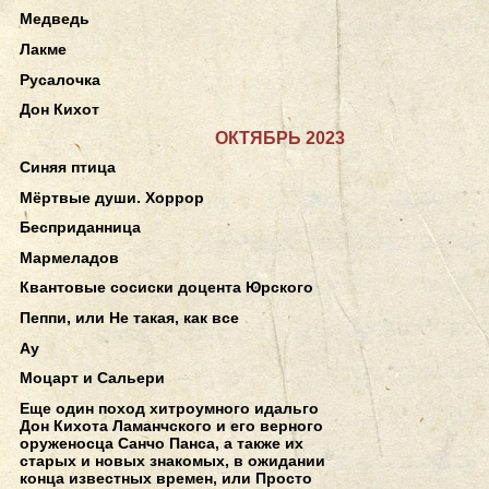
Медведь
Лакме
Русалочка
Дон Кихот
ОКТЯБРЬ 2023
Синяя птица
Мёртвые души. Хоррор
Бесприданница
Мармеладов
Квантовые сосиски доцента Юрского
Пеппи, или Не такая, как все
Ау
Моцарт и Сальери
Еще один поход хитроумного идальго
Дон Кихота Ламанчского и его верного
оруженосца Санчо Панса, а также их
старых и новых знакомых, в ожидании
конца известных времен, или Просто