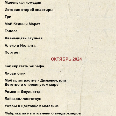
Маленькая комедия
История старой квартиры
Три
Мой бедный Марат
Голоса
Двенадцать стульев
Алеко и Иоланта
Портрет
ОКТЯБРЬ 2024
Как спрятать жирафа
Лисьи огни
Моё пристрастие к Диккенсу, или
Детство в опрокинутом мире
Ромео и Джульетта
Лайкароллингстоун
Ужасы в цветочном магазине
Фабрика по изготовлению вундеркиндов