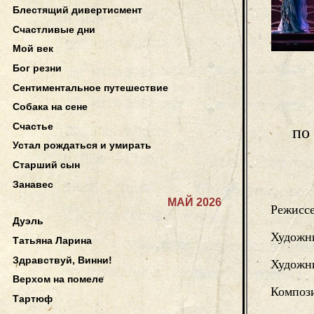
Блестящий дивертисмент
Счастливые дни
Мой век
Бог резни
Сентиментальное путешествие
Собака на сене
Счастье
по
Устал рождаться и умирать
Старший сын
Занавес
МАЙ 2026
Режисс
Дуэль
Художн
Татьяна Ларина
Здравствуй, Винни!
Художни
Верхом на помеле
Композ
Тартюф