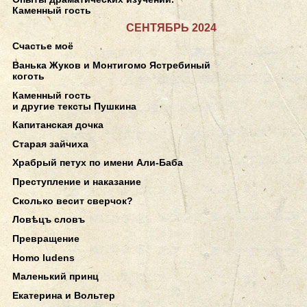
Каменный гость
СЕНТЯБРЬ 2024
Счастье моё
Ванька Жуков и Монтигомо Ястребиный
коготь
Каменный гость
и другие тексты Пушкина
Капитанская дочка
Старая зайчиха
Храбрый петух по имени Али-Баба
Преступление и наказание
Сколько весит сверчок?
Ловѣцъ словъ
Превращение
Homo ludens
Маленький принц
Екатерина и Вольтер