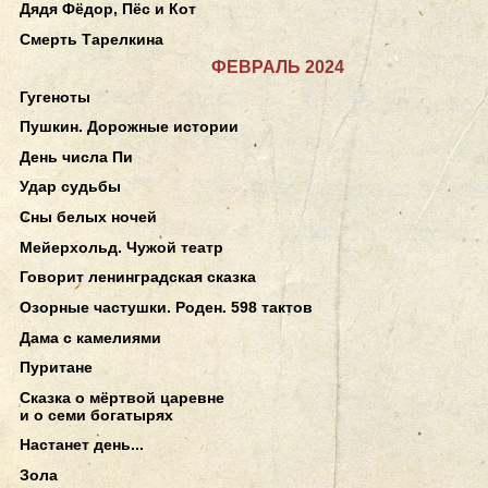
Дядя Фёдор, Пёс и Кот
Смерть Тарелкина
ФЕВРАЛЬ 2024
Гугеноты
Пушкин. Дорожные истории
День числа Пи
Удар судьбы
Сны белых ночей
Мейерхольд. Чужой театр
Говорит ленинградская сказка
Озорные частушки. Роден. 598 тактов
Дама с камелиями
Пуритане
Сказка о мёртвой царевне
и о семи богатырях
Настанет день...
Зола