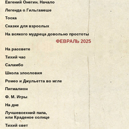
Евгений Онегин. Начало
Легенда о Гильгамеше
Тоска
Сказки для взрослых
На всякого мудреца довольно простоты
ФЕВРАЛЬ 2025
На рассвете
Тихий час
Саламбо
Школа злословия
Ромео и Джульетта во мгле
Пигмалион
Ф. М. Игры
На дне
Лучшевсехний папа,
или Краденое солнце
Тихий свет