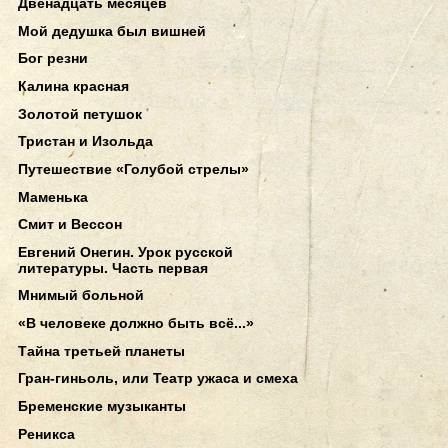
Двенадцать месяцев
Мой дедушка был вишней
Бог резни
Калина красная
Золотой петушок
Тристан и Изольда
Путешествие «Голубой стрелы»
Маменька
Смит и Вессон
Евгений Онегин. Урок русской
литературы. Часть первая
Мнимый больной
«В человеке должно быть всё...»
Тайна третьей планеты
Гран-гиньоль, или Театр ужаса и смеха
Бременские музыканты
Реникса