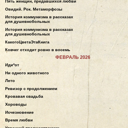
Пять женщин, предавшихся любви
Овидий. Рок. Метаморфозы
История коммунизма в рассказах
для душевнобольных
История коммунизма в рассказах
для душевнобольных
КакогоЦветаЭтаКнига
Ковчег отходит ровно в восемь
ФЕВРАЛЬ 2026
Иди*от
Ни одного животного
Лето
Ревизор с продолжением
Кровавая свадьба
Хороводы
Исчезновение
Время любви
Утренний предшественник