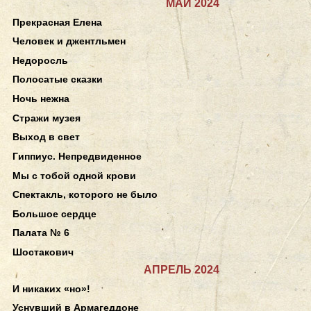
МАЙ 2024
Прекрасная Елена
Человек и джентльмен
Недоросль
Полосатые сказки
Ночь нежна
Стражи музея
Выход в свет
Гиппиус. Непредвиденное
Мы с тобой одной крови
Спектакль, которого не было
Большое сердце
Палата № 6
Шостакович
АПРЕЛЬ 2024
И никаких «но»!
Уснувший в Армагеддоне