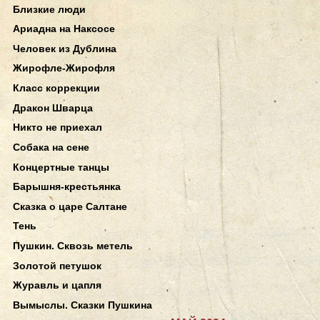
Близкие люди
Ариадна на Наксосе
Человек из Дублина
Жирофле-Жирофля
Класс коррекции
Дракон Шварца
Никто не приехал
Собака на сене
Концертные танцы
Барышня-крестьянка
Сказка о царе Салтане
Тень
Пушкин. Сквозь метель
Золотой петушок
Журавль и цапля
Вымыслы. Сказки Пушкина