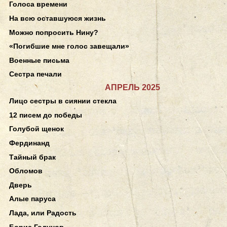
Голоса времени
На всю оставшуюся жизнь
Можно попросить Нину?
«Погибшие мне голос завещали»
Военные письма
Сестра печали
АПРЕЛЬ 2025
Лицо сестры в сиянии стекла
12 писем до победы
Голубой щенок
Фердинанд
Тайный брак
Обломов
Дверь
Алые паруса
Лада, или Радость
Борис Годунов