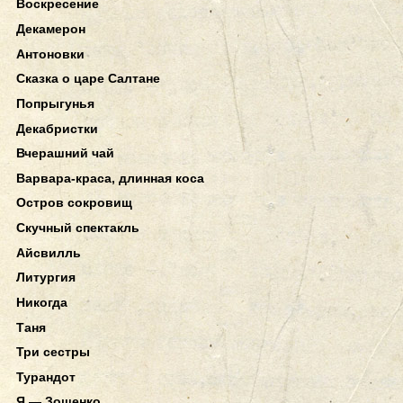
Воскресение
Декамерон
Антоновки
Сказка о царе Салтане
Попрыгунья
Декабристки
Вчерашний чай
Варвара-краса, длинная коса
Остров сокровищ
Скучный спектакль
Айсвилль
Литургия
Никогда
Таня
Три сестры
Турандот
Я — Зощенко