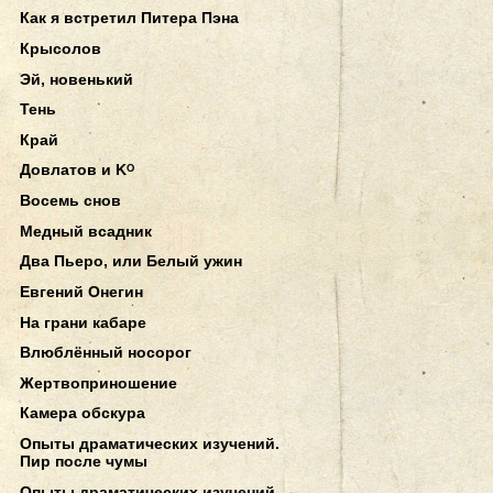
Как я встретил Питера Пэна
Крысолов
Эй, новенький
Тень
Край
Довлатов и Kᴼ
Восемь снов
Медный всадник
Два Пьеро, или Белый ужин
Евгений Онегин
На грани кабаре
Влюблённый носорог
Жертвоприношение
Камера обскура
Опыты драматических изучений.
Пир после чумы
Опыты драматических изучений.