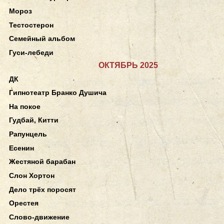
Мороз
Тестостерон
Семейный альбом
Гуси-лебеди
ОКТЯБРЬ 2025
ДК
Гипнотеатр Бранко Душича
На покое
Гудбай, Китти
Рапунцель
Есенин
Жестяной барабан
Слон Хортон
Дело трёх поросят
Орестея
Слово-движение