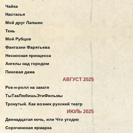
Чайка
Настасья
Мой друг Лапшин
Тень
Мой Рубцов
Фантазии Фарятьева
Несносная принцесса
Ангелы над городом
Пиковая дама
АВГУСТ 2025
Рок-н-ролл на закате
ТыТакЛюбишьЭтиФильмы
Тронутый. Как возник русский театр
ИЮЛЬ 2025
Двенадцатая ночь, или Что угодно
Сорочинская ярмарка