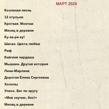
МАРТ 2024
Козлиная песнь
12 стульев
Кроткая. Монтаж
Месяц в деревне
Ку-ка-ре-ку!
Шагал. Цвета любви
Риф
Княгиня чардаша
Мышкин. Другая история
Лина-Марлина
Дорогая Елена Сергеевна
Холопы
Улисс. Бег по кругу
«Мне скучно, бес!»
Месяц в деревне