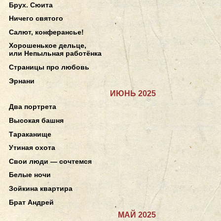
Брух. Сюита
Ничего святого
Салют, конферансье!
Хорошенькое дельце,
или Непыльная работёнка
Страницы про любовь
Эрнани
ИЮНЬ 2025
Два портрета
Высокая башня
Тараканище
Утиная охота
Свои люди — сочтемся
Белые ночи
Зойкина квартира
Брат Андрей
МАЙ 2025