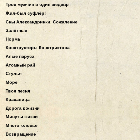
Трое мужчин и один шедевр
Жил-был суфлёр!
Сны Александринки. Сожаление
Залётные
Норма
Конструкторы Констриктора
Алые паруса
Атомный рай
Стулья
Море
Твоя песня
Красавица
Дорога к жизни
Минуты жизни
Многоголосье
Возвращение