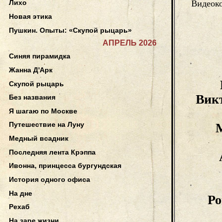
Видеок
Лихо
Новая этика
Пушкин. Опыты: «Скупой рыцарь»
АПРЕЛЬ 2026
Синяя пирамидка
Жанна Д'Арк
Скупой рыцарь
Вик
Без названия
Я шагаю по Москве
Путешествие на Луну
Медный всадник
Последняя лента Крэппа
Ивонна, принцесса бургундская
История одного офиса
На дне
Ро
Рехаб
На заре жизни