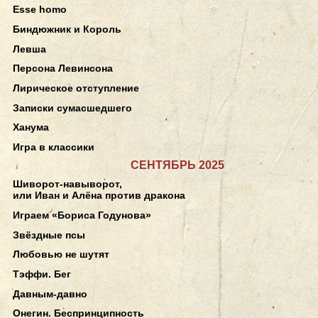
Esse homo
Биндюжник и Король
Левша
Персона Левинсона
Лирическое отступление
Записки сумасшедшего
Ханума
Игра в классики
СЕНТЯБРЬ 2025
Шиворот-навыворот,
или Иван и Алёна против дракона
Играем «Бориса Годунова»
Звёздные псы
Любовью не шутят
Тэффи. Бег
Давным-давно
Онегин. Беспринципность