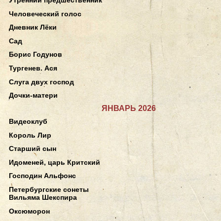
Человеческий голос
Дневник Лёки
Сад
Борис Годунов
Тургенев. Ася
Слуга двух господ
Дочки-матери
ЯНВАРЬ 2026
Видеоклуб
Король Лир
Старший сын
Идоменей, царь Критский
Господин Альфонс
Петербургские сонеты
Вильяма Шекспира
Оксюморон