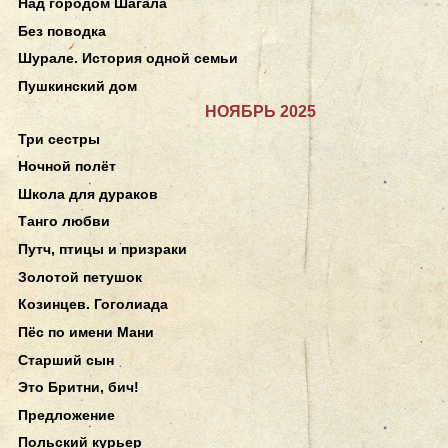
Над городом Шагала
Без поводка
Шурале. История одной семьи
Пушкинский дом
НОЯБРЬ 2025
Три сестры
Ночной полёт
Школа для дураков
Танго любви
Путч, птицы и призраки
Золотой петушок
Козинцев. Гоголиада
Пёс по имени Мани
Старший сын
Это Бритни, бич!
Предложение
Польский курьер