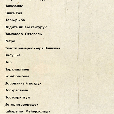
Наказание
Книга Рая
Царь-рыба
Видите ли вы кенгуру?
Вампилов. Оттепель
Ретро
Спасти камер-юнкера Пушкина
Золушка
Пир
Паралимпиец
Бом-бом-бом
Ворованный воздух
Воскресение
Постскриптум
История зверушек
Кабаре им. Мейерхольда