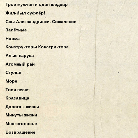
Трое мужчин и один шедевр
Жил-был суфлёр!
Сны Александринки. Сожаление
Залётные
Норма
Конструкторы Констриктора
Алые паруса
Атомный рай
Стулья
Море
Твоя песня
Красавица
Дорога к жизни
Минуты жизни
Многоголосье
Возвращение