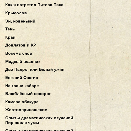
Как я встретил Питера Пэна
Крысолов
Эй, новенький
Тень
Край
Довлатов и Kᴼ
Восемь снов
Медный всадник
Два Пьеро, или Белый ужин
Евгений Онегин
На грани кабаре
Влюблённый носорог
Камера обскура
Жертвоприношение
Опыты драматических изучений.
Пир после чумы
Опыты драматических изучений.