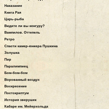
Наказание
Книга Рая
Царь-рыба
Видите ли вы кенгуру?
Вампилов. Оттепель
Ретро
Спасти камер-юнкера Пушкина
Золушка
Пир
Паралимпиец
Бом-бом-бом
Ворованный воздух
Воскресение
Постскриптум
История зверушек
Кабаре им. Мейерхольда