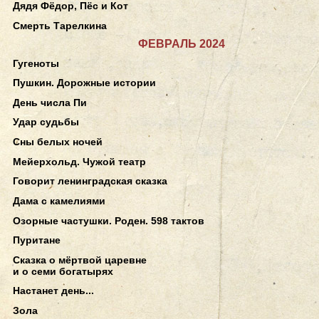
Дядя Фёдор, Пёс и Кот
Смерть Тарелкина
ФЕВРАЛЬ 2024
Гугеноты
Пушкин. Дорожные истории
День числа Пи
Удар судьбы
Сны белых ночей
Мейерхольд. Чужой театр
Говорит ленинградская сказка
Дама с камелиями
Озорные частушки. Роден. 598 тактов
Пуритане
Сказка о мёртвой царевне
и о семи богатырях
Настанет день...
Зола