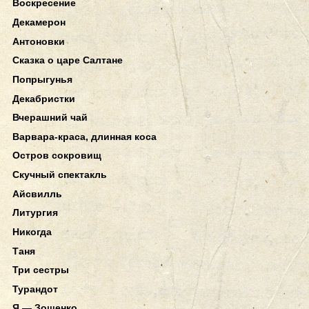
Воскресение
Декамерон
Антоновки
Сказка о царе Салтане
Попрыгунья
Декабристки
Вчерашний чай
Варвара-краса, длинная коса
Остров сокровищ
Скучный спектакль
Айсвилль
Литургия
Никогда
Таня
Три сестры
Турандот
Я — Зощенко