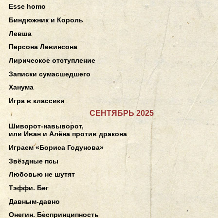
Esse homo
Биндюжник и Король
Левша
Персона Левинсона
Лирическое отступление
Записки сумасшедшего
Ханума
Игра в классики
СЕНТЯБРЬ 2025
Шиворот-навыворот,
или Иван и Алёна против дракона
Играем «Бориса Годунова»
Звёздные псы
Любовью не шутят
Тэффи. Бег
Давным-давно
Онегин. Беспринципность