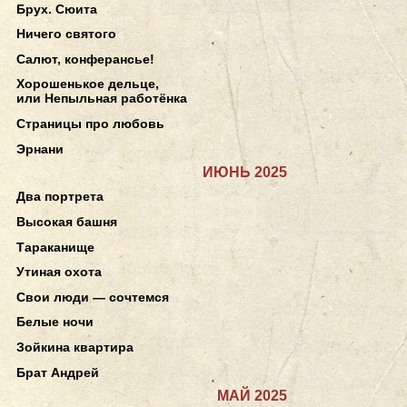
Брух. Сюита
Ничего святого
Салют, конферансье!
Хорошенькое дельце,
или Непыльная работёнка
Страницы про любовь
Эрнани
ИЮНЬ 2025
Два портрета
Высокая башня
Тараканище
Утиная охота
Свои люди — сочтемся
Белые ночи
Зойкина квартира
Брат Андрей
МАЙ 2025