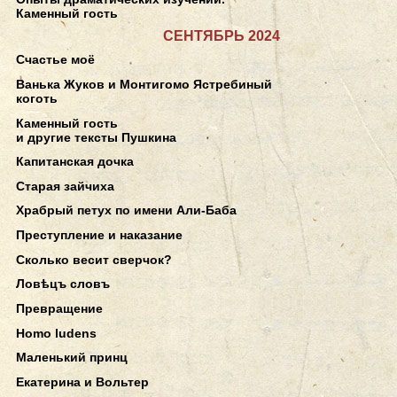
Каменный гость
СЕНТЯБРЬ 2024
Счастье моё
Ванька Жуков и Монтигомо Ястребиный
коготь
Каменный гость
и другие тексты Пушкина
Капитанская дочка
Старая зайчиха
Храбрый петух по имени Али-Баба
Преступление и наказание
Сколько весит сверчок?
Ловѣцъ словъ
Превращение
Homo ludens
Маленький принц
Екатерина и Вольтер