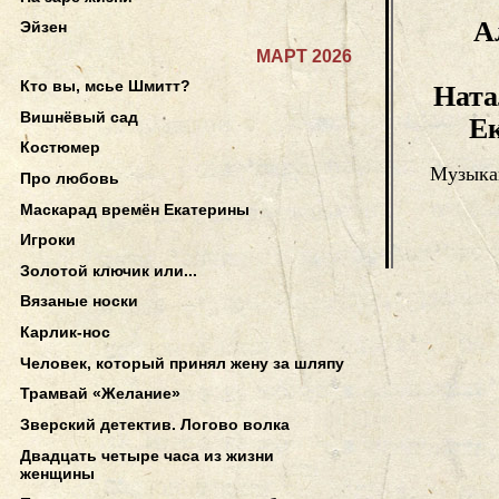
А
Эйзен
МАРТ 2026
Кто вы, мсье Шмитт?
Ната
Вишнёвый сад
Ек
Костюмер
Музыка
Про любовь
Маскарад времён Екатерины
Игроки
Золотой ключик или...
Вязаные носки
Карлик-нос
Человек, который принял жену за шляпу
Трамвай «Желание»
Зверский детектив. Логово волка
Двадцать четыре часа из жизни
женщины