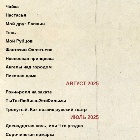
Чайка
Настасья
Мой друг Лапшин
Тень
Мой Рубцов
Фантазии Фарятьева
Несносная принцесса
Ангелы над городом
Пиковая дама
АВГУСТ 2025
Рок-н-ролл на закате
ТыТакЛюбишьЭтиФильмы
Тронутый. Как возник русский театр
ИЮЛЬ 2025
Двенадцатая ночь, или Что угодно
Сорочинская ярмарка