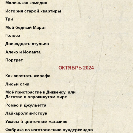
Маленькая комедия
История старой квартиры
Три
Мой бедный Марат
Голоса
Двенадцать стульев
Алеко и Иоланта
Портрет
ОКТЯБРЬ 2024
Как спрятать жирафа
Лисьи огни
Моё пристрастие к Диккенсу, или
Детство в опрокинутом мире
Ромео и Джульетта
Лайкароллингстоун
Ужасы в цветочном магазине
Фабрика по изготовлению вундеркиндов