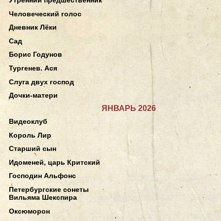
Человеческий голос
Дневник Лёки
Сад
Борис Годунов
Тургенев. Ася
Слуга двух господ
Дочки-матери
ЯНВАРЬ 2026
Видеоклуб
Король Лир
Старший сын
Идоменей, царь Критский
Господин Альфонс
Петербургские сонеты
Вильяма Шекспира
Оксюморон