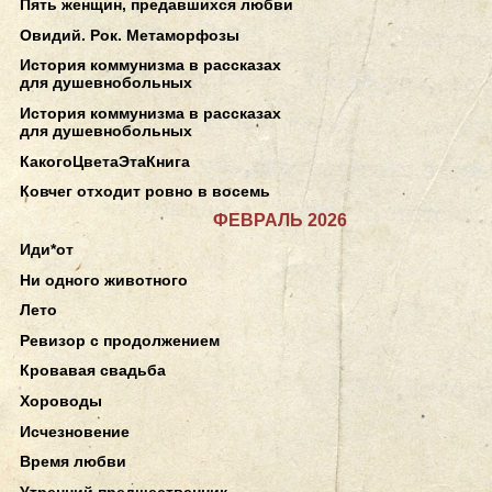
Пять женщин, предавшихся любви
Овидий. Рок. Метаморфозы
История коммунизма в рассказах
для душевнобольных
История коммунизма в рассказах
для душевнобольных
КакогоЦветаЭтаКнига
Ковчег отходит ровно в восемь
ФЕВРАЛЬ 2026
Иди*от
Ни одного животного
Лето
Ревизор с продолжением
Кровавая свадьба
Хороводы
Исчезновение
Время любви
Утренний предшественник