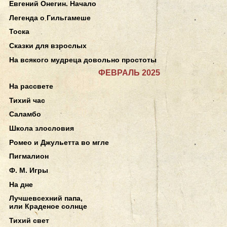
Евгений Онегин. Начало
Легенда о Гильгамеше
Тоска
Сказки для взрослых
На всякого мудреца довольно простоты
ФЕВРАЛЬ 2025
На рассвете
Тихий час
Саламбо
Школа злословия
Ромео и Джульетта во мгле
Пигмалион
Ф. М. Игры
На дне
Лучшевсехний папа,
или Краденое солнце
Тихий свет