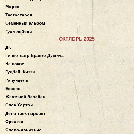
Мороз
Тестостерон
Семейный альбом
Гуси-лебеди
ОКТЯБРЬ 2025
ДК
Гипнотеатр Бранко Душича
На покое
Гудбай, Китти
Рапунцель
Есенин
Жестяной барабан
Слон Хортон
Дело трёх поросят
Орестея
Слово-движение