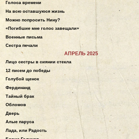
Голоса времени
На всю оставшуюся жизнь
Можно попросить Нину?
«Погибшие мне голос завещали»
Военные письма
Сестра печали
АПРЕЛЬ 2025
Лицо сестры в сиянии стекла
12 писем до победы
Голубой щенок
Фердинанд
Тайный брак
Обломов
Дверь
Алые паруса
Лада, или Радость
Борис Годунов