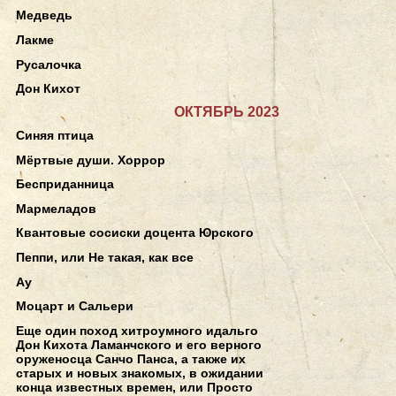
Медведь
Лакме
Русалочка
Дон Кихот
ОКТЯБРЬ 2023
Синяя птица
Мёртвые души. Хоррор
Бесприданница
Мармеладов
Квантовые сосиски доцента Юрского
Пеппи, или Не такая, как все
Ау
Моцарт и Сальери
Еще один поход хитроумного идальго
Дон Кихота Ламанчского и его верного
оруженосца Санчо Панса, а также их
старых и новых знакомых, в ожидании
конца известных времен, или Просто