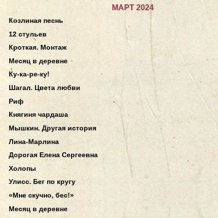
МАРТ 2024
Козлиная песнь
12 стульев
Кроткая. Монтаж
Месяц в деревне
Ку-ка-ре-ку!
Шагал. Цвета любви
Риф
Княгиня чардаша
Мышкин. Другая история
Лина-Марлина
Дорогая Елена Сергеевна
Холопы
Улисс. Бег по кругу
«Мне скучно, бес!»
Месяц в деревне