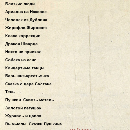
Близкие люди
Ариадна на Наксосе
Человек из Дублина
Жирофле-Жирофля
Класс коррекции
Дракон Шварца
Никто не приехал
Собака на сене
Концертные танцы
Барышня-крестьянка
Сказка о царе Салтане
Тень
Пушкин. Сквозь метель
Золотой петушок
Журавль и цапля
Вымыслы. Сказки Пушкина