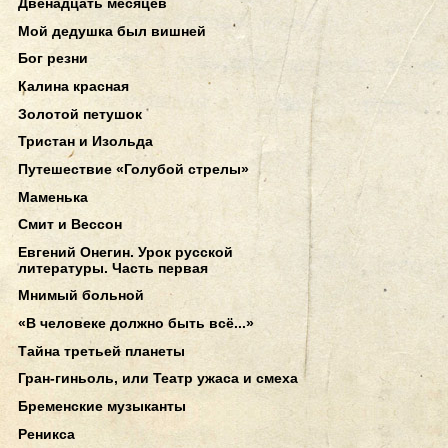
Двенадцать месяцев
Мой дедушка был вишней
Бог резни
Калина красная
Золотой петушок
Тристан и Изольда
Путешествие «Голубой стрелы»
Маменька
Смит и Вессон
Евгений Онегин. Урок русской
литературы. Часть первая
Мнимый больной
«В человеке должно быть всё...»
Тайна третьей планеты
Гран-гиньоль, или Театр ужаса и смеха
Бременские музыканты
Реникса