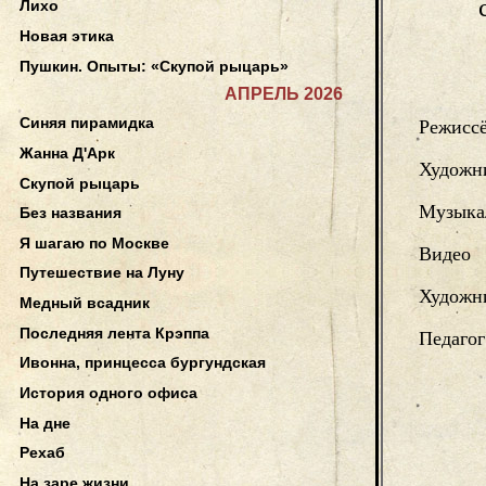
Лихо
Новая этика
Пушкин. Опыты: «Скупой рыцарь»
АПРЕЛЬ 2026
Синяя пирамидка
Режисс
Жанна Д'Арк
Художн
Скупой рыцарь
Музыка
Без названия
Я шагаю по Москве
Видео
Путешествие на Луну
Художни
Медный всадник
Последняя лента Крэппа
Педагог
Ивонна, принцесса бургундская
История одного офиса
На дне
Рехаб
На заре жизни