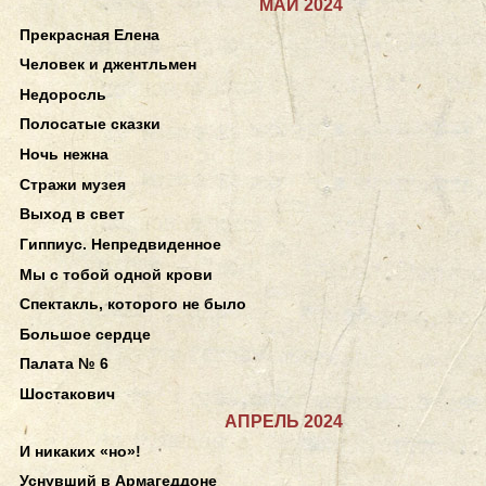
МАЙ 2024
Прекрасная Елена
Человек и джентльмен
Недоросль
Полосатые сказки
Ночь нежна
Стражи музея
Выход в свет
Гиппиус. Непредвиденное
Мы с тобой одной крови
Спектакль, которого не было
Большое сердце
Палата № 6
Шостакович
АПРЕЛЬ 2024
И никаких «но»!
Уснувший в Армагеддоне