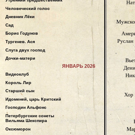
Нат
Человеческий голос
Дневник Лёки
Мужской
Сад
Амери
Борис Годунов
Руслан
Тургенев. Ася
Слуга двух господ
Дочки-матери
Вье
ЯНВАРЬ 2026
Дени
Видеоклуб
Ник
Король Лир
Старший сын
Хор 
Идоменей, царь Критский
Господин Альфонс
Петербургские сонеты
Вильяма Шекспира
Мар
Оксюморон