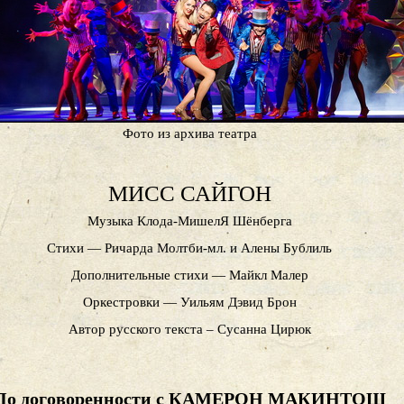
Фото из архива театра
МИСС САЙГОН
Музыка Клода-МишелЯ Шёнберга
Стихи — Ричарда Молтби-мл. и Алены Бублиль
Дополнительные стихи — Майкл Малер
Оркестровки — Уильям Дэвид Брон
Автор русского текста – Сусанна Цирюк
По договоренности с КАМЕРОН МАКИНТОШ