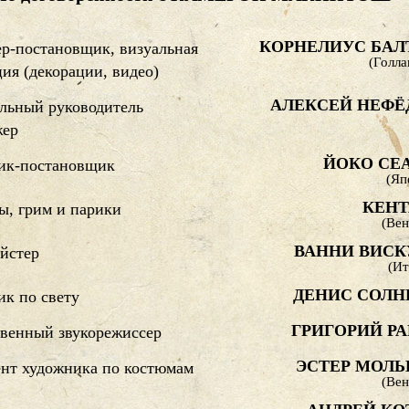
КОРНЕЛИУС БАЛ
р-постановщик, визуальная
(Голла
ия (декорации, видео)
АЛЕКСЕЙ НЕФЁ
льный руководитель
жер
ЙОКО СЕ
ик-постановщик
(Яп
КЕНТ
ы, грим и парики
(Вен
ВАННИ ВИСК
йстер
(Ит
ДЕНИС СОЛН
к по свету
ГРИГОРИЙ РА
венный звукорежиссер
ЭСТЕР МОЛЬ
нт художника по костюмам
(Вен