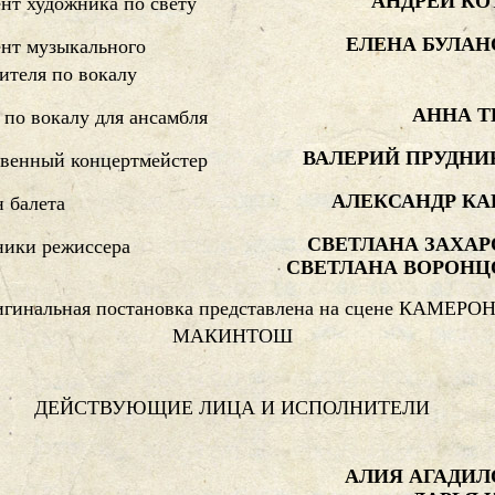
АНДРЕЙ КО
нт художника по свету
ЕЛЕНА БУЛАН
нт музыкального
ителя по вокалу
АННА Т
 по вокалу для ансамбля
ВАЛЕРИЙ ПРУДНИ
твенный концертмейстер
АЛЕКСАНДР КА
 балета
СВЕТЛАНА ЗАХАР
ики режиссера
СВЕТЛАНА ВОРОНЦ
гинальная постановка представлена на сцене КАМЕРО
МАКИНТОШ
ДЕЙСТВУЮЩИЕ ЛИЦА И ИСПОЛНИТЕЛИ
АЛИЯ АГАДИЛ