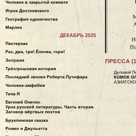
Человек в закрытой комнате
Игрок Достоевского
М
География одиночества
Марлен
ДЕКАБРЬ 2025
Н
Пастернак
По
Раз, два, три! Ёлочка, гори!
Золушка
ПРЕССА (1
Трёхгрошовая история
Деловой Пе
Последний звонок Роберта Путифара
КОМОК О
АЗИАТСКО
Человек-амфибия
Типа Я
Евгений Онегин.
Урок русской литературы. Часть вторая.
Заговор мёртвых поэтов
Бруклинская сказка
Ромео и Джульетта