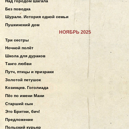
Над городом Шагала
Без поводка
Шурале. История одной семьи
Пушкинский дом
НОЯБРЬ 2025
Три сестры
Ночной полёт
Школа для дураков
Танго любви
Путч, птицы и призраки
Золотой петушок
Козинцев. Гоголиада
Пёс по имени Мани
Старший сын
Это Бритни, бич!
Предложение
Польский курьер