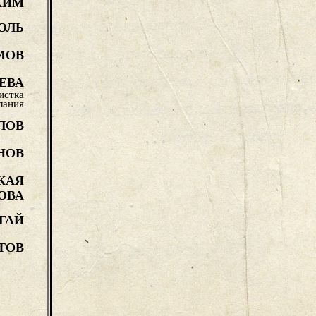
КИМ
ОЛЬ
МОВ
ЕВА
истка
лания
ЛОВ
НОВ
КАЯ
ОВА
ГАЙ
ТОВ