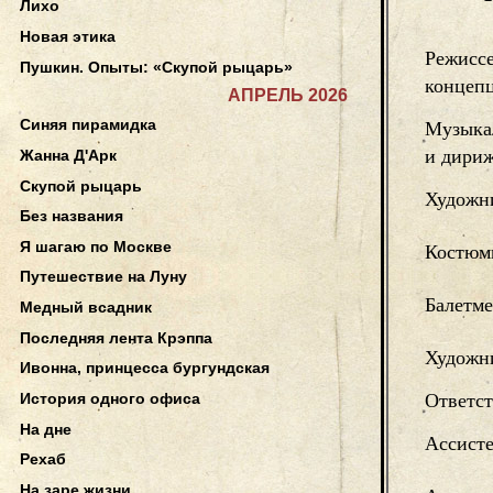
Лихо
Новая этика
Режиссе
Пушкин. Опыты: «Скупой рыцарь»
концепц
АПРЕЛЬ 2026
Синяя пирамидка
Музыка
и дири
Жанна Д'Арк
Скупой рыцарь
Художн
Без названия
Я шагаю по Москве
Костюм
Путешествие на Луну
Балетме
Медный всадник
Последняя лента Крэппа
Художни
Ивонна, принцесса бургундская
История одного офиса
Ответст
На дне
Ассисте
Рехаб
На заре жизни