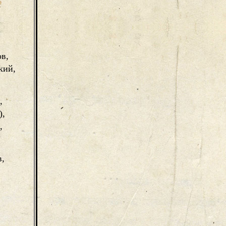
,
в,
кий,
,
),
,
,
,