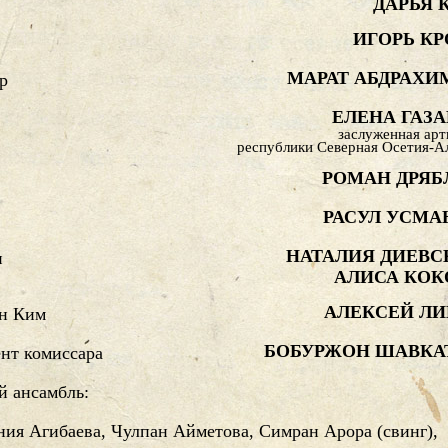
ДАРЬЯ 
ИГОРЬ КР
МАРАТ АБДРАХИ
р
ЕЛЕНА ГАЗА
заслуженная арт
республики Северная Осетия-А
РОМАН ДРЯБ
РАСУЛ УСМА
НАТАЛИЯ ДИЕВС
и
АЛИСА КОК
АЛЕКСЕЙ ЛИ
ын Ким
БОБУРЖОН ШАВКА
нт комиссара
й ансамбль:
ия Агибаева, Чулпан Айметова, Симран Арора (свинг),