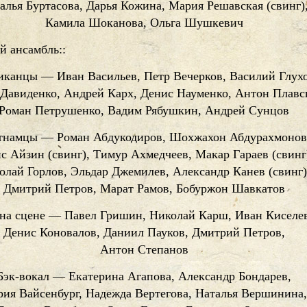
алья Буртасова, Дарья Кожина, Мария Решавская (свинг)
Камила Шоканова, Ольга Шушкевич
 ансамбль::
канцы — Иван Васильев, Петр Вечерков, Василий Глухо
 Давиденко, Андрей Карх, Денис Науменко, Антон Плавс
Роман Петрушенко, Вадим Рябушкин, Андрей Сунцов
тнамцы — Роман Абдукодиров, Шохжахон Абдурахмонов
с Айзин (свинг), Тимур Ахмедчеев, Макар Гараев (свинг
олай Горлов, Эльдар Джемилев, Александр Канев (свинг)
Дмитрий Петров, Марат Рамов, Бобуржон Шавкатов
на сцене — Павел Гришин, Николай Карш, Иван Киселев
Денис Коновалов, Даниил Пауков, Дмитрий Петров,
Антон Степанов
Бэк-вокал — Екатерина Агапова, Александр Бондарев,
ия Вайсенбург, Надежда Вертегова, Наталья Вершинина