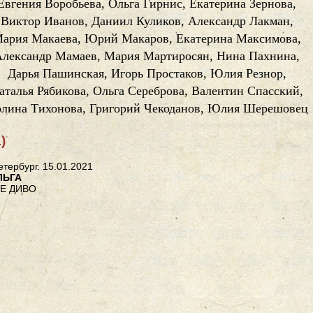
Евгения Воробьева, Ольга Гирнис, Екатерина Зернова,
Виктор Иванов, Даниил Куликов, Александр Лакман,
ария Макаева, Юрий Макаров, Екатерина Максимова,
Александр Мамаев, Мария Мартиросян, Нина Пахнина,
Дарья Пашинская, Игорь Простаков, Юлия Резнор,
аталья Рябикова, Ольга Сереброва, Валентин Спасский,
лина Тихонова, Григорий Чекоданов, Юлия Шерешовец
)
тербург. 15.01.2021
ЛЬГА
Е ДИВО