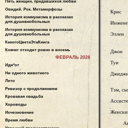
Пять женщин, предавшихся любви
Овидий. Рок. Метаморфозы
Крис
История коммунизма в рассказах
для душевнобольных
Инжене
История коммунизма в рассказах
Эллен
для душевнобольных
КакогоЦветаЭтаКнига
Ковчег отходит ровно в восемь
Джон
ФЕВРАЛЬ 2026
Туи
Иди*от
Ни одного животного
Джидж
Лето
Ревизор с продолжением
Тэм, с
Кровавая свадьба
Ассисте
Хороводы
Женски
Исчезновение
Время любви
Ан
Утренний предшественник