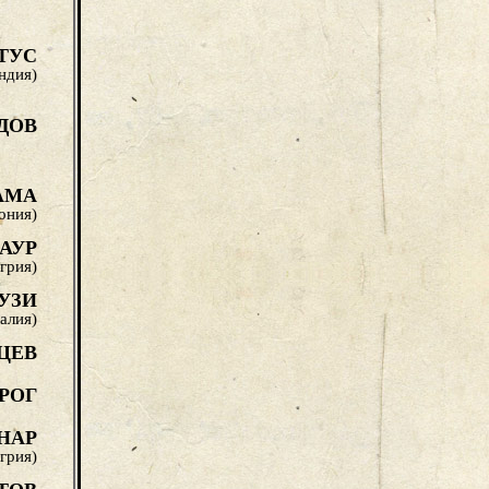
ТУС
ндия)
ДОВ
АМА
ония)
АУР
грия)
УЗИ
алия)
ЦЕВ
РОГ
НАР
грия)