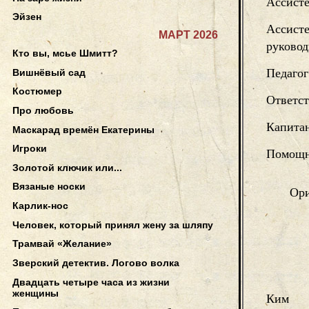
Ассисте
Эйзен
Ассисте
МАРТ 2026
руковод
Кто вы, мсье Шмитт?
Педагог
Вишнёвый сад
Костюмер
Ответс
Про любовь
Капитан
Маскарад времён Екатерины
Игроки
Помощн
Золотой ключик или...
Вязаные носки
Ори
Карлик-нос
Человек, который принял жену за шляпу
Трамвай «Желание»
Зверский детектив. Логово волка
Двадцать четыре часа из жизни
женщины
Ким