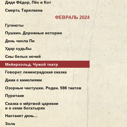
Дядя Фёдор, Пёс и Кот
Смерть Тарелкина
ФЕВРАЛЬ 2024
Гугеноты
Пушкин. Дорожные истории
День числа Пи
Удар судьбы
Сны белых ночей
Мейерхольд. Чужой театр
Говорит ленинградская сказка
Дама с камелиями
Озорные частушки. Роден. 598 тактов
Пуритане
Сказка о мёртвой царевне
и о семи богатырях
Настанет день...
Зола