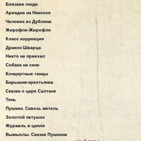
Близкие люди
Ариадна на Наксосе
Человек из Дублина
Жирофле-Жирофля
Класс коррекции
Дракон Шварца
Никто не приехал
Собака на сене
Концертные танцы
Барышня-крестьянка
Сказка о царе Салтане
Тень
Пушкин. Сквозь метель
Золотой петушок
Журавль и цапля
Вымыслы. Сказки Пушкина