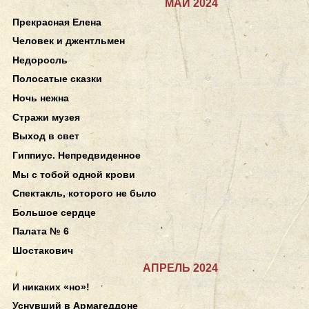
МАЙ 2024
Прекрасная Елена
Человек и джентльмен
Недоросль
Полосатые сказки
Ночь нежна
Стражи музея
Выход в свет
Гиппиус. Непредвиденное
Мы с тобой одной крови
Спектакль, которого не было
Большое сердце
Палата № 6
Шостакович
АПРЕЛЬ 2024
И никаких «но»!
Уснувший в Армагеддоне