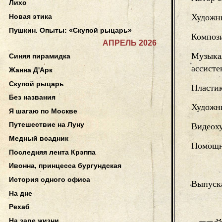
Лихо
Новая этика
Художн
Пушкин. Опыты: «Скупой рыцарь»
Композ
АПРЕЛЬ 2026
Музыка
Синяя пирамидка
ассисте
Жанна Д'Арк
Скупой рыцарь
Пласти
Без названия
Художни
Я шагаю по Москве
Путешествие на Луну
Видеох
Медный всадник
Помощн
Последняя лента Крэппа
Ивонна, принцесса бургундская
История одного офиса
Выпуск
На дне
Рехаб
На заре жизни