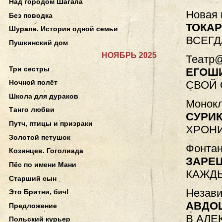
Над городом Шагала
Новая 
Без поводка
ТОКА
Шурале. История одной семьи
ВСЕГД
Пушкинский дом
НОЯБРЬ 2025
Театр@
Три сестры
ЕГОШ
Ночной полёт
СВОЙ 
Школа для дураков
Монокл
Танго любви
СУРИ
Путч, птицы и призраки
ХРОНИ
Золотой петушок
Фонтан
Козинцев. Гоголиада
ЗАРЕ
Пёс по имени Мани
КАЖДЫ
Старший сын
Незави
Это Бритни, бич!
АВДО
Предложение
В АЛЕ
Польский курьер