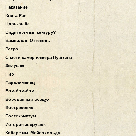
Наказание
Книга Рая
Царь-рыба
Видите ли вы кенгуру?
Вампилов. Оттепель
Ретро
Спасти камер-юнкера Пушкина
Золушка
Пир
Паралимпиец
Бом-бом-бом
Ворованный воздух
Воскресение
Постскриптум
История зверушек
Кабаре им. Мейерхольда