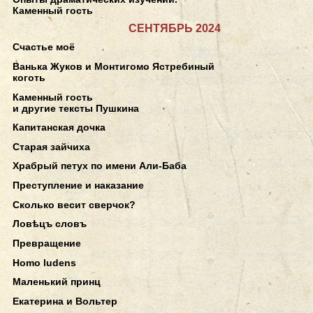
Каменный гость
СЕНТЯБРЬ 2024
Счастье моё
Ванька Жуков и Монтигомо Ястребиный
коготь
Каменный гость
и другие тексты Пушкина
Капитанская дочка
Старая зайчиха
Храбрый петух по имени Али-Баба
Преступление и наказание
Сколько весит сверчок?
Ловѣцъ словъ
Превращение
Homo ludens
Маленький принц
Екатерина и Вольтер