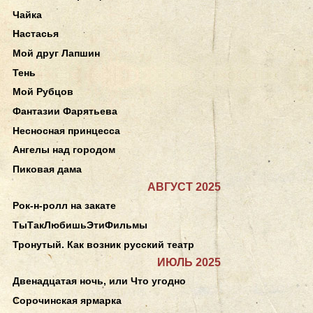
Чайка
Настасья
Мой друг Лапшин
Тень
Мой Рубцов
Фантазии Фарятьева
Несносная принцесса
Ангелы над городом
Пиковая дама
АВГУСТ 2025
Рок-н-ролл на закате
ТыТакЛюбишьЭтиФильмы
Тронутый. Как возник русский театр
ИЮЛЬ 2025
Двенадцатая ночь, или Что угодно
Сорочинская ярмарка