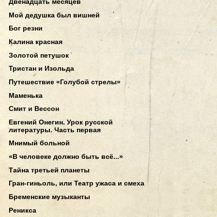
Двенадцать месяцев
Мой дедушка был вишней
Бог резни
Калина красная
Золотой петушок
Тристан и Изольда
Путешествие «Голубой стрелы»
Маменька
Смит и Вессон
Евгений Онегин. Урок русской
литературы. Часть первая
Мнимый больной
«В человеке должно быть всё...»
Тайна третьей планеты
Гран-гиньоль, или Театр ужаса и смеха
Бременские музыканты
Реникса