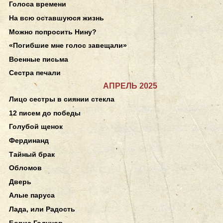
Голоса времени
На всю оставшуюся жизнь
Можно попросить Нину?
«Погибшие мне голос завещали»
Военные письма
Сестра печали
АПРЕЛЬ 2025
Лицо сестры в сиянии стекла
12 писем до победы
Голубой щенок
Фердинанд
Тайный брак
Обломов
Дверь
Алые паруса
Лада, или Радость
Борис Годунов