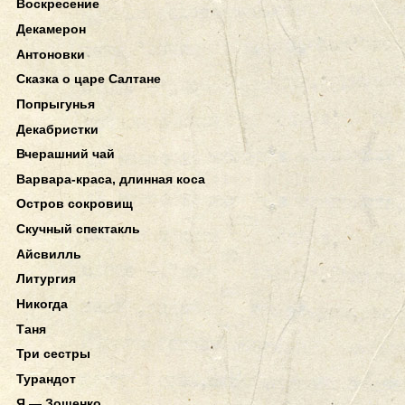
Воскресение
Декамерон
Антоновки
Сказка о царе Салтане
Попрыгунья
Декабристки
Вчерашний чай
Варвара-краса, длинная коса
Остров сокровищ
Скучный спектакль
Айсвилль
Литургия
Никогда
Таня
Три сестры
Турандот
Я — Зощенко