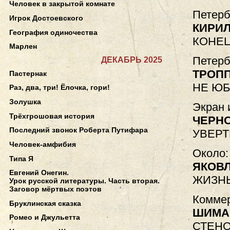
Человек в закрытой комнате
Петерб
Игрок Достоевского
КИРИ
География одиночества
КОНЕЦ
Марлен
Петерб
ДЕКАБРЬ 2025
ТРОПП
Пастернак
НЕ Ю
Раз, два, три! Ёлочка, гори!
Золушка
Экран 
Трёхгрошовая история
ЧЕРН
Последний звонок Роберта Путифара
УВЕР
Человек-амфибия
Около:
Типа Я
ЯКОВЛ
Евгений Онегин.
ЖИЗНЬ
Урок русской литературы. Часть вторая.
Заговор мёртвых поэтов
Коммер
Бруклинская сказка
ШИМА
Ромео и Джульетта
СТЕНО