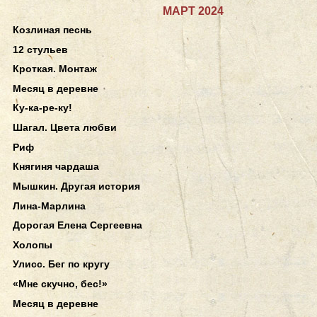
МАРТ 2024
Козлиная песнь
12 стульев
Кроткая. Монтаж
Месяц в деревне
Ку-ка-ре-ку!
Шагал. Цвета любви
Риф
Княгиня чардаша
Мышкин. Другая история
Лина-Марлина
Дорогая Елена Сергеевна
Холопы
Улисс. Бег по кругу
«Мне скучно, бес!»
Месяц в деревне