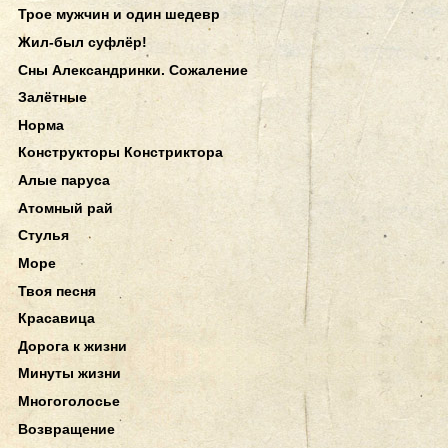
Трое мужчин и один шедевр
Жил-был суфлёр!
Сны Александринки. Сожаление
Залётные
Норма
Конструкторы Констриктора
Алые паруса
Атомный рай
Стулья
Море
Твоя песня
Красавица
Дорога к жизни
Минуты жизни
Многоголосье
Возвращение