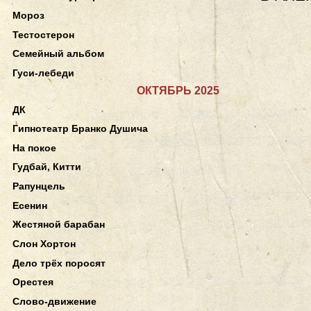
Мороз
Тестостерон
Семейный альбом
Гуси-лебеди
ОКТЯБРЬ 2025
ДК
Гипнотеатр Бранко Душича
На покое
Гудбай, Китти
Рапунцель
Есенин
Жестяной барабан
Слон Хортон
Дело трёх поросят
Орестея
Слово-движение