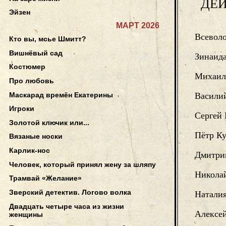
ДЕ
Эйзен
МАРТ 2026
Всевол
Кто вы, мсье Шмитт?
Вишнёвый сад
Зинаида
Костюмер
Михаил
Про любовь
Маскарад времён Екатерины
Васили
Игроки
Сергей
Золотой ключик или...
Пётр К
Вязаные носки
Карлик-нос
Дмитри
Человек, который принял жену за шляпу
Никола
Трамвай «Желание»
Зверский детектив. Логово волка
Натали
Двадцать четыре часа из жизни
Алексе
женщины