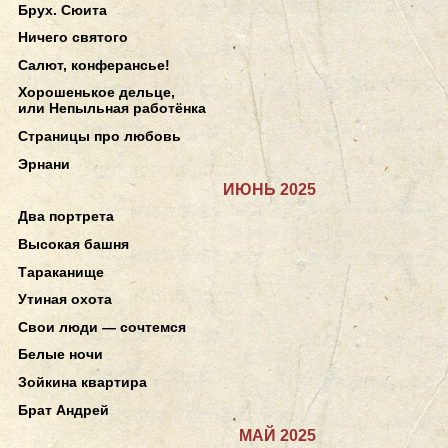
Брух. Сюита
Ничего святого
Салют, конферансье!
Хорошенькое дельце,
или Непыльная работёнка
Страницы про любовь
Эрнани
ИЮНЬ 2025
Два портрета
Высокая башня
Тараканище
Утиная охота
Свои люди — сочтемся
Белые ночи
Зойкина квартира
Брат Андрей
МАЙ 2025