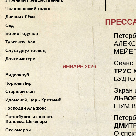
Человеческий голос
Дневник Лёки
ПРЕССА
Сад
Борис Годунов
Петерб
Тургенев. Ася
АЛЕКС
МЕЙЕР
Слуга двух господ
Дочки-матери
Сеанс.
ЯНВАРЬ 2026
ТРУС 
Видеоклуб
БУДТО
Король Лир
Экран 
Старший сын
ЛЬВО
Идоменей, царь Критский
ШУМ В
Господин Альфонс
Петерб
Петербургские сонеты
Вильяма Шекспира
ДМИТ
Оксюморон
О спек