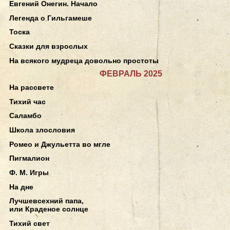
Евгений Онегин. Начало
Легенда о Гильгамеше
Тоска
Сказки для взрослых
На всякого мудреца довольно простоты
ФЕВРАЛЬ 2025
На рассвете
Тихий час
Саламбо
Школа злословия
Ромео и Джульетта во мгле
Пигмалион
Ф. М. Игры
На дне
Лучшевсехний папа,
или Краденое солнце
Тихий свет