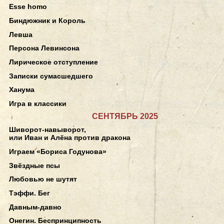
Esse homo
Биндюжник и Король
Левша
Персона Левинсона
Лирическое отступление
Записки сумасшедшего
Ханума
Игра в классики
СЕНТЯБРЬ 2025
Шиворот-навыворот,
или Иван и Алёна против дракона
Играем «Бориса Годунова»
Звёздные псы
Любовью не шутят
Тэффи. Бег
Давным-давно
Онегин. Беспринципность