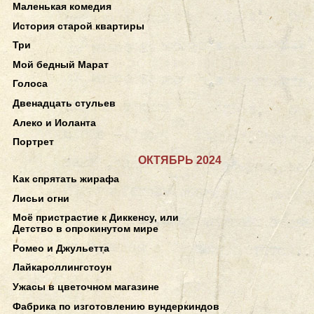
Маленькая комедия
История старой квартиры
Три
Мой бедный Марат
Голоса
Двенадцать стульев
Алеко и Иоланта
Портрет
ОКТЯБРЬ 2024
Как спрятать жирафа
Лисьи огни
Моё пристрастие к Диккенсу, или
Детство в опрокинутом мире
Ромео и Джульетта
Лайкароллингстоун
Ужасы в цветочном магазине
Фабрика по изготовлению вундеркиндов