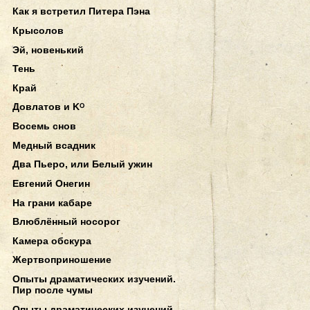
Как я встретил Питера Пэна
Крысолов
Эй, новенький
Тень
Край
Довлатов и Kᴼ
Восемь снов
Медный всадник
Два Пьеро, или Белый ужин
Евгений Онегин
На грани кабаре
Влюблённый носорог
Камера обскура
Жертвоприношение
Опыты драматических изучений.
Пир после чумы
Опыты драматических изучений.