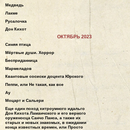
Медведь
Лакме
Русалочка
Дон Кихот
ОКТЯБРЬ 2023
Синяя птица
Мёртвые души. Хоррор
Бесприданница
Мармеладов
Квантовые сосиски доцента Юрского
Пеппи, или Не такая, как все
Ау
Моцарт и Сальери
Еще один поход хитроумного идальго
Дон Кихота Ламанчского и его верного
оруженосца Санчо Панса, а также их
старых и новых знакомых, в ожидании
конца известных времен, или Просто