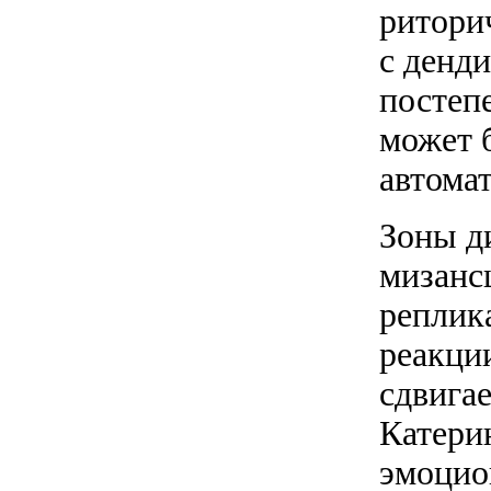
ритори
с денд
постеп
может б
автома
Зоны д
мизанс
реплик
реакци
сдвига
Катери
эмоцио