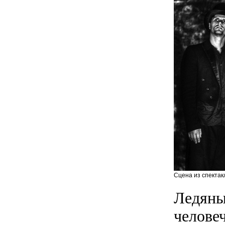
Сцена из спектак
Ледяны
челове