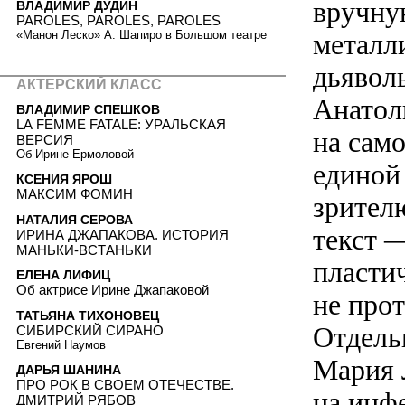
вручну
ВЛАДИМИР ДУДИН
PAROLES, PAROLES, PAROLES
металл
«Манон Леско» А. Шапиро в Большом театре
дьявол
АКТЕРСКИЙ КЛАСС
Анатол
ВЛАДИМИР СПЕШКОВ
LA FEMME FATALE: УРАЛЬСКАЯ
на сам
ВЕРСИЯ
Об Ирине Ермоловой
единой
КСЕНИЯ ЯРОШ
МАКСИМ ФОМИН
зрител
НАТАЛИЯ СЕРОВА
текст 
ИРИНА ДЖАПАКОВА. ИСТОРИЯ
МАНЬКИ-ВСТАНЬКИ
пласти
ЕЛЕНА ЛИФИЦ
Об актрисе Ирине Джапаковой
не про
ТАТЬЯНА ТИХОНОВЕЦ
Отдель
СИБИРСКИЙ СИРАНО
Евгений Наумов
Мария 
ДАРЬЯ ШАНИНА
ПРО РОК В СВОЕМ ОТЕЧЕСТВЕ.
на инф
ДМИТРИЙ РЯБОВ