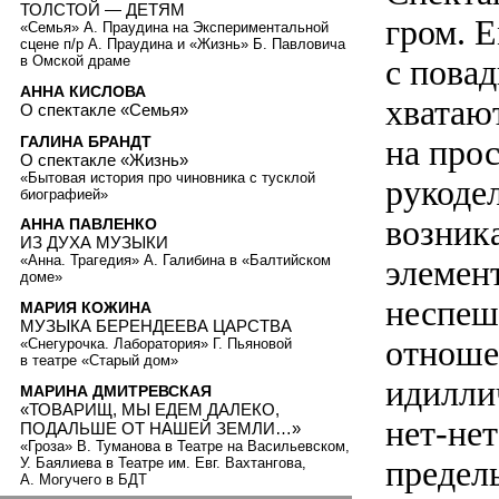
ТОЛСТОЙ — ДЕТЯМ
гром. 
«Семья» А. Праудина на Экспериментальной
сцене п/р А. Праудина и «Жизнь» Б. Павловича
с пова
в Омской драме
АННА КИСЛОВА
хватаю
О спектакле «Семья»
ГАЛИНА БРАНДТ
на про
О спектакле «Жизнь»
«Бытовая история про чиновника с тусклой
рукоде
биографией»
возника
АННА ПАВЛЕНКО
ИЗ ДУХА МУЗЫКИ
«Анна. Трагедия» А. Галибина в «Балтийском
элемен
доме»
неспеш
МАРИЯ КОЖИНА
МУЗЫКА БЕРЕНДЕЕВА ЦАРСТВА
отноше
«Снегурочка. Лаборатория» Г. Пьяновой
в театре «Старый дом»
идилли
МАРИНА ДМИТРЕВСКАЯ
«ТОВАРИЩ, МЫ ЕДЕМ ДАЛЕКО,
нет-нет
ПОДАЛЬШЕ ОТ НАШЕЙ ЗЕМЛИ…»
«Гроза» В. Туманова в Театре на Васильевском,
предел
У. Баялиева в Театре им. Евг. Вахтангова,
А. Могучего в БДТ