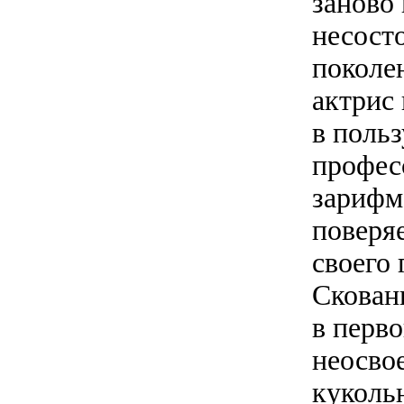
заново
несост
поколе
актрис
в поль
профес
зарифм
поверяе
своего 
Скован
в перво
неосвое
куколь