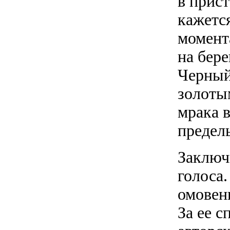
в прист
кажется
момент
на бер
Черный
золоты
мрака 
предел
Заключ
голоса
омовен
За ее с