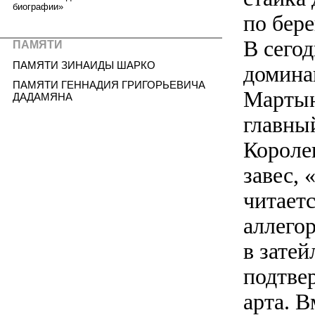
биографии»
по бер
В сего
ПАМЯТИ
ПАМЯТИ ЗИНАИДЫ ШАРКО
домина
ПАМЯТИ ГЕННАДИЯ ГРИГОРЬЕВИЧА
Мартын
ДАДАМЯНА
главны
Короле
завес,
читает
аллего
в зате
подтве
арта. В