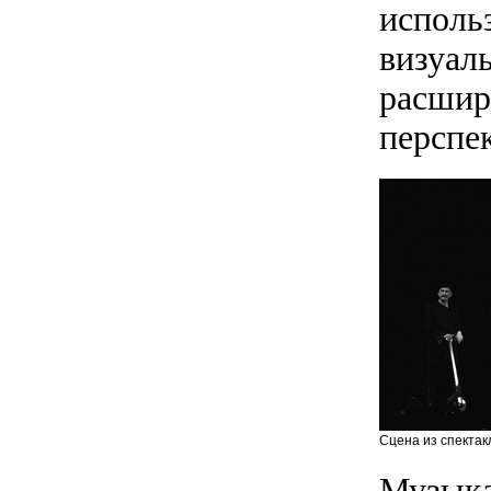
исполь
визуал
расшир
перспе
Сцена из спектак
Музыка