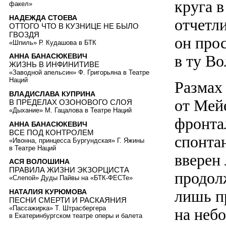
круга 
факел»
НАДЕЖДА СТОЕВА
отчетл
ОТТОГО ЧТО В КУЗНИЦЕ НЕ БЫЛО
ГВОЗДЯ
он прос
«Шпиль» Р. Кудашова в БТК
в ту Во
АННА БАНАСЮКЕВИЧ
ЖИЗНЬ В ИНФИНИТИВЕ
«Заводной апельсин» Ф. Григорьяна в Театре
Наций
Размах
ВЛАДИСЛАВА КУПРИНА
от Мей
В ПРЕДЕЛАХ ОЗОНОВОГО СЛОЯ
«Дыхание» М. Гацалова в Театре Наций
фронта
АННА БАНАСЮКЕВИЧ
ВСЕ ПОД КОНТРОЛЕМ
спонта
«Ивонна, принцесса Бургундская» Г. Яжины
в Театре Наций
вверен
АСЯ ВОЛОШИНА
ПРАВИЛА ЖИЗНИ ЭКЗОРЦИСТА
продол
«Слепой» Дуды Пайвы на «БТК-ФЕСТе»
лишь п
НАТАЛИЯ КУРЮМОВА
ПЕСНИ СМЕРТИ И РАСКАЯНИЯ
«Пассажирка» Т. Штрасбергера
на неб
в Екатеринбургском театре оперы и балета