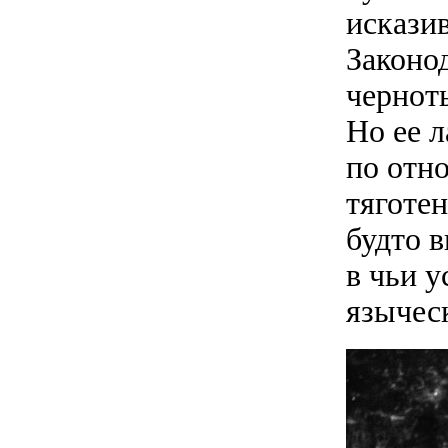
исказив
Законо
чернот
Но ее 
по отн
тяготе
будто 
в чьи 
языческ