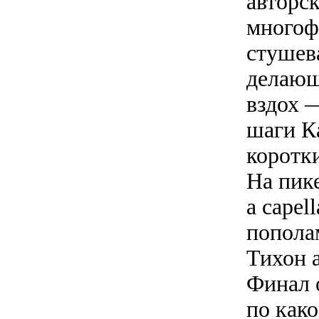
авторск
многоф
стушев
делающ
вздох 
шаги К
коротки
На пик
a capel
попола
Тихон 
Финал 
по како