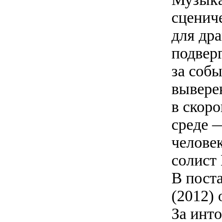
сценич
для др
подвер
за собы
вывере
в скоро
среде 
челове
солист
В пост
(2012)
За инт