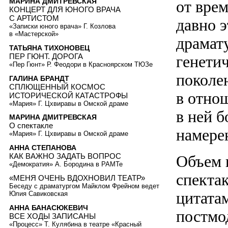
МАРИНА ДМИТРЕВСКАЯ
от вре
КОНЦЕРТ ДЛЯ ЮНОГО ВРАЧА
С АРТИСТОМ
давно 
«Записки юного врача» Г. Козлова
в «Мастерской»
драмат
ТАТЬЯНА ТИХОНОВЕЦ
ПЕР ГЮНТ. ДОРОГА
генети
«Пер Гюнт» Р. Феодори в Красноярском ТЮЗе
поколе
ГАЛИНА БРАНДТ
СПЛЮЩЕННЫЙ КОСМОС
в отно
ИСТОРИЧЕСКОЙ КАТАСТРОФЫ
«Мария» Г. Цхвиравы в Омской драме
в ней 
МАРИНА ДМИТРЕВСКАЯ
О спектакле
намере
«Мария» Г. Цхвиравы в Омской драме
АННА СТЕПАНОВА
КАК ВАЖНО ЗАДАТЬ ВОПРОС
Объем 
«Демократия» А. Бородина в РАМТе
спектак
«МЕНЯ ОЧЕНЬ ВДОХНОВИЛ ТЕАТР»
Беседу с драматургом Майклом Фрейном ведет
цитата
Юлия Савиковская
АННА БАНАСЮКЕВИЧ
постмо
ВСЕ ХОДЫ ЗАПИСАНЫ
«Процесс» Т. Кулябина в театре «Красный