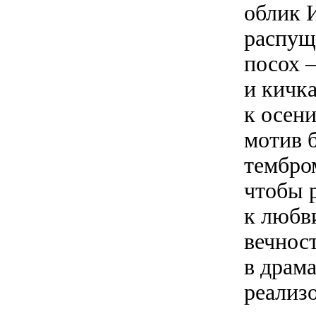
облик 
распущ
посох 
и кичк
к осен
мотив 
тембром
чтобы 
к любв
вечнос
в драма
реализо