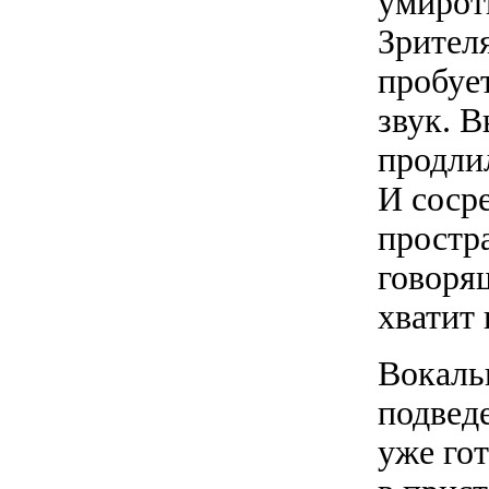
умирот
Зрител
пробует
звук. 
продли
И соср
простр
говоря
хватит 
Вокаль
подведе
уже го