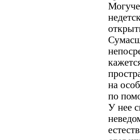
Могуче
недетск
открыт
Сумасш
непосре
кажетс
простр
на осо
по пом
У нее с
неведо
естеств