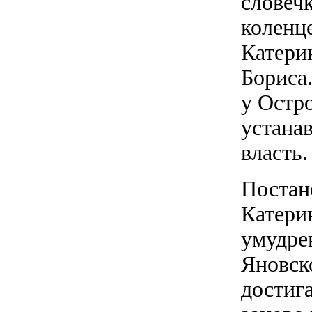
словечк
коленц
Катери
Бориса.
у Остр
устана
власть.
Постан
Катери
умудре
Яновск
достиг