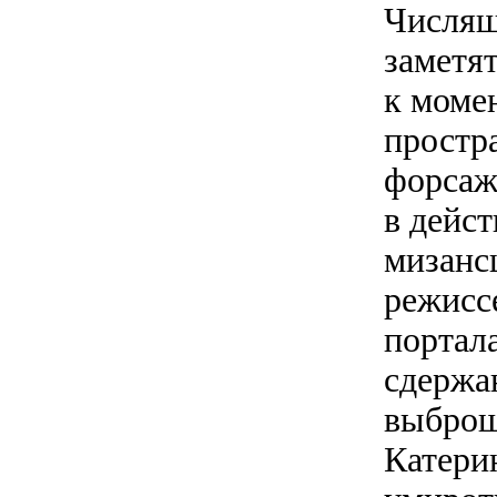
Числящ
заметят
к момен
простр
форсаж
в дейст
мизанс
режиссе
портала
сдержа
выброш
Катерин