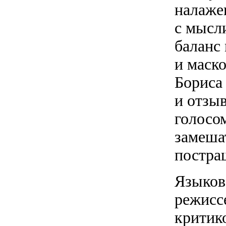
налажен
с мысл
баланс
и маско
Бориса 
и отзы
голосо
замеша
постра
Языков
режисс
критик