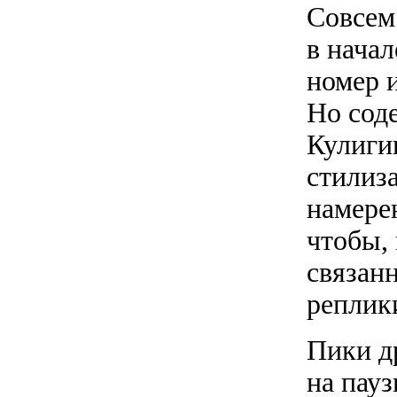
Совсем
в начал
номер 
Но сод
Кулиги
стилиз
намере
чтобы, 
связан
реплик
Пики д
на пауз