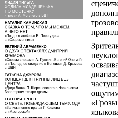
сценич
ЛИДИЯ ТИЛЬГА
ХОДИЛА МЛАДЕШЕНЬКА
дополн
ПО МОСТОЧКУ
«Гроза» А. Могучего в БДТ
грозово
НАТАЛИЯ КАМИНСКАЯ
СКАЗКА О ТОМ, ЧТО МЫ МОЖЕМ,
правил
А ЧЕГО НЕТ
«Поздняя любовь» Е. Перегудова
в «Современнике»
Зрител
ЕВГЕНИЙ АВРАМЕНКО
О ДВУХ СПЕКТАКЛЯХ ДМИТРИЯ
неукло
КРЫМОВА
«Своими словами. А. Пушкин „Евгений Онегин“»
осваив
и «Последнее свидание в Венеции» Д. Крымова
в ШДИ
диапаз
ТАТЬЯНА ДЖУРОВА
КОНЦЕРТ ДЛЯ ГРУППЫ ЛИЦ БЕЗ
частушк
ЦЕНТРА
«Дядя Ваня» П. Шерешевского в Норильском
ощутим
Заполярном театре драмы
ЕВГЕНИЯ ТРОПП
«Грозы
О СВЕТЕ, ПОБЕЖДАЮЩЕМ ТЬМУ. ОДА
«Записки юного врача» Г. Козлова
языков
в «Мастерской»