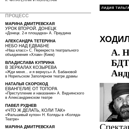
ЛИДИЯ ТИЛЬГ
ПРОЦЕСС
МАРИНА ДМИТРЕВСКАЯ
УРОК ВТОРОЙ. ДОНЕЦК
«Донецк. 2-я площадка» А. Праудина
ХОДИЛ
АЛЕКСАНДРА ТЕТЕРИНА
НЕБО НАД ЕДВАБНЕ
А. Н
«Наш класс» С. Перекреста театрального
объединения «Хлам» (Киев)
БДТ 
ВЛАДИСЛАВА КУПРИНА
В ЗЕРКАЛАХ КОЗЫРЕВА
Анд
«Жди меня... и я вернусь» А. Бабановой
в Норильском Заполярном театре драмы
НАТАЛЬЯ СКОРОХОД
ЕВАНГЕЛИЕ ОТ ТОПОРА
«Преступление и наказание» А. Виднянского
в Александринском театре
ПАВЕЛ РУДНЕВ
«ЧТО Ж ДЕЛАТЬ, КОЛИ ТАК»
«Фальшивый купон» Н. Коляды в «Коляда-
Театре»
Спекта
МАРИНА ДМИТРЕВСКАЯ