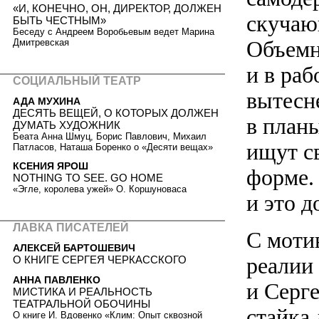
«И, КОНЕЧНО, ОН, ДИРЕКТОР, ДОЛЖЕН
скучаю
БЫТЬ ЧЕСТНЫМ»
Беседу с Андреем Воробьевым ведет Марина
Объемн
Дмитревская
и в ра
СОЦИАЛЬНЫЙ ТЕАТР
вытесн
АДА МУХИНА
ДЕСЯТЬ ВЕЩЕЙ, О КОТОРЫХ ДОЛЖЕН
в план
ДУМАТЬ ХУДОЖНИК
Беата Анна Шмуц, Борис Павлович, Михаил
ищут с
Патласов, Наташа Боренко о «Десяти вещах»
КСЕНИЯ ЯРОШ
форме.
NOTHING TO SEE. GO HOME
«Эгле, королева ужей» О. Коршуноваса
и это 
ЛАВКА ПИСАТЕЛЕЙ
С моти
АЛЕКСЕЙ БАРТОШЕВИЧ
реалии
О КНИГЕ СЕРГЕЯ ЧЕРКАССКОГО
АННА ПАВЛЕНКО
и Серг
МИСТИКА И РЕАЛЬНОСТЬ
ТЕАТРАЛЬНОЙ ОБОЧИНЫ
стайка
О книге И. Вдовенко «Клим: Опыт сквозной