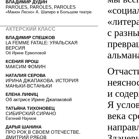
ВЛАДИМИР ДУДИН
PAROLES, PAROLES, PAROLES
«социа
«Манон Леско» А. Шапиро в Большом театре
«литер
АКТЕРСКИЙ КЛАСС
с разны
ВЛАДИМИР СПЕШКОВ
превра
LA FEMME FATALE: УРАЛЬСКАЯ
ВЕРСИЯ
альман
Об Ирине Ермоловой
КСЕНИЯ ЯРОШ
МАКСИМ ФОМИН
Отчаст
НАТАЛИЯ СЕРОВА
неясно
ИРИНА ДЖАПАКОВА. ИСТОРИЯ
МАНЬКИ-ВСТАНЬКИ
и содер
ЕЛЕНА ЛИФИЦ
Об актрисе Ирине Джапаковой
Я услов
ТАТЬЯНА ТИХОНОВЕЦ
века ср
СИБИРСКИЙ СИРАНО
Евгений Наумов
направ
ДАРЬЯ ШАНИНА
ПРО РОК В СВОЕМ ОТЕЧЕСТВЕ.
Зданев
ДМИТРИЙ РЯБОВ