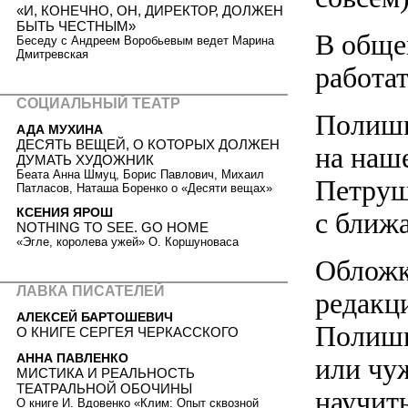
«И, КОНЕЧНО, ОН, ДИРЕКТОР, ДОЛЖЕН
БЫТЬ ЧЕСТНЫМ»
В общем
Беседу с Андреем Воробьевым ведет Марина
Дмитревская
работа
СОЦИАЛЬНЫЙ ТЕАТР
Полиши
АДА МУХИНА
ДЕСЯТЬ ВЕЩЕЙ, О КОТОРЫХ ДОЛЖЕН
на наш
ДУМАТЬ ХУДОЖНИК
Беата Анна Шмуц, Борис Павлович, Михаил
Петруш
Патласов, Наташа Боренко о «Десяти вещах»
КСЕНИЯ ЯРОШ
с ближ
NOTHING TO SEE. GO HOME
«Эгле, королева ужей» О. Коршуноваса
Обложк
ЛАВКА ПИСАТЕЛЕЙ
редакц
АЛЕКСЕЙ БАРТОШЕВИЧ
Полиши
О КНИГЕ СЕРГЕЯ ЧЕРКАССКОГО
АННА ПАВЛЕНКО
или чу
МИСТИКА И РЕАЛЬНОСТЬ
ТЕАТРАЛЬНОЙ ОБОЧИНЫ
научит
О книге И. Вдовенко «Клим: Опыт сквозной