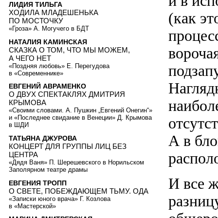
и в исп
ЛИДИЯ ТИЛЬГА
ХОДИЛА МЛАДЕШЕНЬКА
(как э
ПО МОСТОЧКУ
«Гроза» А. Могучего в БДТ
процесс
НАТАЛИЯ КАМИНСКАЯ
ворочая
СКАЗКА О ТОМ, ЧТО МЫ МОЖЕМ,
А ЧЕГО НЕТ
подзап
«Поздняя любовь» Е. Перегудова
в «Современнике»
Нагляд
ЕВГЕНИЙ АВРАМЕНКО
О ДВУХ СПЕКТАКЛЯХ ДМИТРИЯ
наибол
КРЫМОВА
«Своими словами. А. Пушкин „Евгений Онегин“»
и «Последнее свидание в Венеции» Д. Крымова
отсутс
в ШДИ
А в бло
ТАТЬЯНА ДЖУРОВА
КОНЦЕРТ ДЛЯ ГРУППЫ ЛИЦ БЕЗ
распол
ЦЕНТРА
«Дядя Ваня» П. Шерешевского в Норильском
Заполярном театре драмы
И все ж
ЕВГЕНИЯ ТРОПП
О СВЕТЕ, ПОБЕЖДАЮЩЕМ ТЬМУ. ОДА
разниц
«Записки юного врача» Г. Козлова
в «Мастерской»