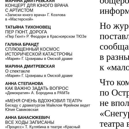
общерос
МАРИНА ДМИТРЕВСКАЯ
КОНЦЕРТ ДЛЯ ЮНОГО ВРАЧА
информ
С АРТИСТОМ
«Записки юного врача» Г. Козлова
в «Мастерской»
Но жур
ТАТЬЯНА ТИХОНОВЕЦ
ПЕР ГЮНТ. ДОРОГА
постав
«Пер Гюнт» Р. Феодори в Красноярском ТЮЗе
сообща
ГАЛИНА БРАНДТ
СПЛЮЩЕННЫЙ КОСМОС
ИСТОРИЧЕСКОЙ КАТАСТРОФЫ
в разны
«Мария» Г. Цхвиравы в Омской драме
к «мал
МАРИНА ДМИТРЕВСКАЯ
О спектакле
«Мария» Г. Цхвиравы в Омской драме
Что ко
АННА СТЕПАНОВА
КАК ВАЖНО ЗАДАТЬ ВОПРОС
по Ост
«Демократия» А. Бородина в РАМТе
не впол
«МЕНЯ ОЧЕНЬ ВДОХНОВИЛ ТЕАТР»
Беседу с драматургом Майклом Фрейном ведет
Юлия Савиковская
«Снегу
АННА БАНАСЮКЕВИЧ
театра 
ВСЕ ХОДЫ ЗАПИСАНЫ
«Процесс» Т. Кулябина в театре «Красный