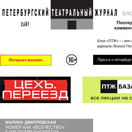
БЛ
После
коммен
Блог «ПТЖ» — это 
журнала Леонид Поп
Пресса о петербург
Интернет-магазин
МАРИНА ДМИТРЕВСКАЯ
НОМЕР КАК «ВСЁЧЕСТВО»
К ЧИТАТЕЛЯМ И КОЛЛЕГАМ