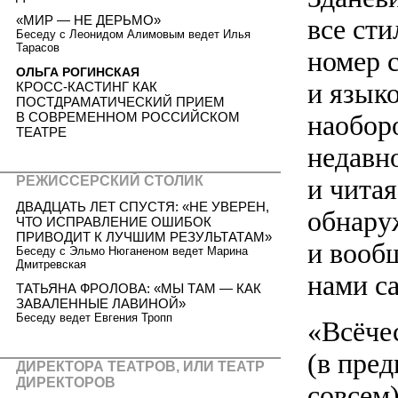
«МИР — НЕ ДЕРЬМО»
все сти
Беседу с Леонидом Алимовым ведет Илья
Тарасов
номер 
ОЛЬГА РОГИНСКАЯ
и языко
КРОСС-КАСТИНГ КАК
ПОСТДРАМАТИЧЕСКИЙ ПРИЕМ
В СОВРЕМЕННОМ РОССИЙСКОМ
наобор
ТЕАТРЕ
недавно
и читая
РЕЖИССЕРСКИЙ СТОЛИК
ДВАДЦАТЬ ЛЕТ СПУСТЯ: «НЕ УВЕРЕН,
обнару
ЧТО ИСПРАВЛЕНИЕ ОШИБОК
ПРИВОДИТ К ЛУЧШИМ РЕЗУЛЬТАТАМ»
и вооб
Беседу с Эльмо Нюганеном ведет Марина
Дмитревская
нами с
ТАТЬЯНА ФРОЛОВА: «МЫ ТАМ — КАК
ЗАВАЛЕННЫЕ ЛАВИНОЙ»
Беседу ведет Евгения Тропп
«Всёче
(в пре
ДИРЕКТОРА ТЕАТРОВ, ИЛИ ТЕАТР
ДИРЕКТОРОВ
совсем)