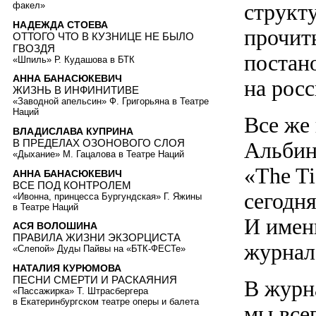
структу
факел»
НАДЕЖДА СТОЕВА
прочит
ОТТОГО ЧТО В КУЗНИЦЕ НЕ БЫЛО
ГВОЗДЯ
постан
«Шпиль» Р. Кудашова в БТК
АННА БАНАСЮКЕВИЧ
на росс
ЖИЗНЬ В ИНФИНИТИВЕ
«Заводной апельсин» Ф. Григорьяна в Театре
Наций
Все же
ВЛАДИСЛАВА КУПРИНА
В ПРЕДЕЛАХ ОЗОНОВОГО СЛОЯ
Альбин
«Дыхание» М. Гацалова в Театре Наций
«The Ti
АННА БАНАСЮКЕВИЧ
ВСЕ ПОД КОНТРОЛЕМ
сегодня
«Ивонна, принцесса Бургундская» Г. Яжины
в Театре Наций
И имен
АСЯ ВОЛОШИНА
ПРАВИЛА ЖИЗНИ ЭКЗОРЦИСТА
журнал 
«Слепой» Дуды Пайвы на «БТК-ФЕСТе»
НАТАЛИЯ КУРЮМОВА
ПЕСНИ СМЕРТИ И РАСКАЯНИЯ
В журн
«Пассажирка» Т. Штрасбергера
в Екатеринбургском театре оперы и балета
мы все