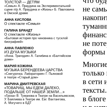
что буд
ТОЛСТОЙ — ДЕТЯМ
«Семья» А. Праудина на Экспериментальной
не сам
сцене п/р А. Праудина и «Жизнь» Б. Павловича
в Омской драме
накопит
АННА КИСЛОВА
О спектакле «Семья»
туманн
ГАЛИНА БРАНДТ
финанс
О спектакле «Жизнь»
«Бытовая история про чиновника с тусклой
не поте
биографией»
АННА ПАВЛЕНКО
формы 
ИЗ ДУХА МУЗЫКИ
«Анна. Трагедия» А. Галибина в «Балтийском
доме»
Многие
МАРИЯ КОЖИНА
МУЗЫКА БЕРЕНДЕЕВА ЦАРСТВА
только 
«Снегурочка. Лаборатория» Г. Пьяновой
в театре «Старый дом»
в сети 
МАРИНА ДМИТРЕВСКАЯ
«ТОВАРИЩ, МЫ ЕДЕМ ДАЛЕКО,
тексты
ПОДАЛЬШЕ ОТ НАШЕЙ ЗЕМЛИ…»
«Гроза» В. Туманова в Театре на Васильевском,
в блог
У. Баялиева в Театре им. Евг. Вахтангова,
А. Могучего в БДТ