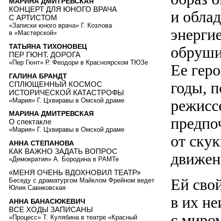
МАРИНА ДМИТРЕВСКАЯ
КОНЦЕРТ ДЛЯ ЮНОГО ВРАЧА
и обла
С АРТИСТОМ
«Записки юного врача» Г. Козлова
энергие
в «Мастерской»
ТАТЬЯНА ТИХОНОВЕЦ
обрушив
ПЕР ГЮНТ. ДОРОГА
«Пер Гюнт» Р. Феодори в Красноярском ТЮЗе
Ее гер
ГАЛИНА БРАНДТ
годы, 
СПЛЮЩЕННЫЙ КОСМОС
ИСТОРИЧЕСКОЙ КАТАСТРОФЫ
«Мария» Г. Цхвиравы в Омской драме
режиссе
МАРИНА ДМИТРЕВСКАЯ
предпоч
О спектакле
«Мария» Г. Цхвиравы в Омской драме
от ску
АННА СТЕПАНОВА
КАК ВАЖНО ЗАДАТЬ ВОПРОС
движен
«Демократия» А. Бородина в РАМТе
«МЕНЯ ОЧЕНЬ ВДОХНОВИЛ ТЕАТР»
Ей сво
Беседу с драматургом Майклом Фрейном ведет
Юлия Савиковская
в их н
АННА БАНАСЮКЕВИЧ
ВСЕ ХОДЫ ЗАПИСАНЫ
с миро
«Процесс» Т. Кулябина в театре «Красный