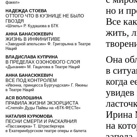
факел»
но и пр
НАДЕЖДА СТОЕВА
ОТТОГО ЧТО В КУЗНИЦЕ НЕ БЫЛО
Все как
ГВОЗДЯ
«Шпиль» Р. Кудашова в БТК
жить, л
АННА БАНАСЮКЕВИЧ
ЖИЗНЬ В ИНФИНИТИВЕ
творен
«Заводной апельсин» Ф. Григорьяна в Театре
Наций
Она об
ВЛАДИСЛАВА КУПРИНА
В ПРЕДЕЛАХ ОЗОНОВОГО СЛОЯ
«Дыхание» М. Гацалова в Театре Наций
в ситуа
АННА БАНАСЮКЕВИЧ
когда е
ВСЕ ПОД КОНТРОЛЕМ
«Ивонна, принцесса Бургундская» Г. Яжины
увидев
в Театре Наций
АСЯ ВОЛОШИНА
ласточ
ПРАВИЛА ЖИЗНИ ЭКЗОРЦИСТА
«Слепой» Дуды Пайвы на «БТК-ФЕСТе»
Ирина 
НАТАЛИЯ КУРЮМОВА
ПЕСНИ СМЕРТИ И РАСКАЯНИЯ
на кот
«Пассажирка» Т. Штрасбергера
в Екатеринбургском театре оперы и балета
запела.