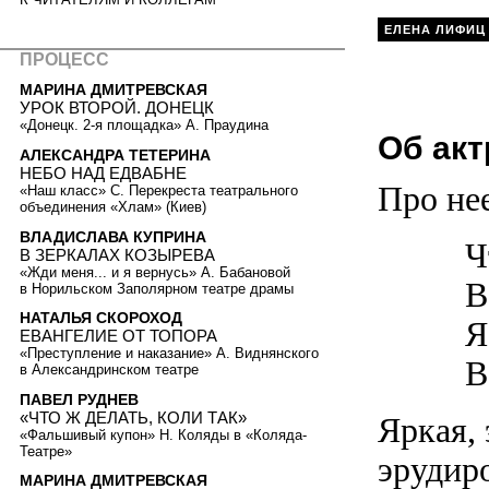
ЕЛЕНА ЛИФИЦ
ПРОЦЕСС
МАРИНА ДМИТРЕВСКАЯ
УРОК ВТОРОЙ. ДОНЕЦК
«Донецк. 2-я площадка» А. Праудина
Об акт
АЛЕКСАНДРА ТЕТЕРИНА
НЕБО НАД ЕДВАБНЕ
Про нее
«Наш класс» С. Перекреста театрального
объединения «Хлам» (Киев)
ВЛАДИСЛАВА КУПРИНА
Ч
В ЗЕРКАЛАХ КОЗЫРЕВА
«Жди меня... и я вернусь» А. Бабановой
В
в Норильском Заполярном театре драмы
НАТАЛЬЯ СКОРОХОД
Я
ЕВАНГЕЛИЕ ОТ ТОПОРА
«Преступление и наказание» А. Виднянского
В
в Александринском театре
ПАВЕЛ РУДНЕВ
«ЧТО Ж ДЕЛАТЬ, КОЛИ ТАК»
Яркая,
«Фальшивый купон» Н. Коляды в «Коляда-
Театре»
эрудир
МАРИНА ДМИТРЕВСКАЯ