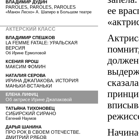
ВЛАДИМИР ДУДИН
PAROLES, PAROLES, PAROLES
ее вра
«Манон Леско» А. Шапиро в Большом театре
«актрис
АКТЕРСКИЙ КЛАСС
Актриса
ВЛАДИМИР СПЕШКОВ
LA FEMME FATALE: УРАЛЬСКАЯ
помнит,
ВЕРСИЯ
Об Ирине Ермоловой
должен 
КСЕНИЯ ЯРОШ
МАКСИМ ФОМИН
выдерж
НАТАЛИЯ СЕРОВА
сказала
ИРИНА ДЖАПАКОВА. ИСТОРИЯ
МАНЬКИ-ВСТАНЬКИ
принци
ЕЛЕНА ЛИФИЦ
Об актрисе Ирине Джапаковой
вписыва
ТАТЬЯНА ТИХОНОВЕЦ
режисс
СИБИРСКИЙ СИРАНО
Евгений Наумов
ДАРЬЯ ШАНИНА
Начина
ПРО РОК В СВОЕМ ОТЕЧЕСТВЕ.
ДМИТРИЙ РЯБОВ