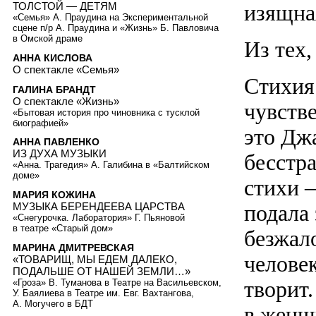
изящна
ТОЛСТОЙ — ДЕТЯМ
«Семья» А. Праудина на Экспериментальной
сцене п/р А. Праудина и «Жизнь» Б. Павловича
в Омской драме
Из тех,
АННА КИСЛОВА
О спектакле «Семья»
Стихия 
ГАЛИНА БРАНДТ
О спектакле «Жизнь»
чувств
«Бытовая история про чиновника с тусклой
биографией»
это Дж
АННА ПАВЛЕНКО
ИЗ ДУХА МУЗЫКИ
бесстра
«Анна. Трагедия» А. Галибина в «Балтийском
доме»
стихи —
МАРИЯ КОЖИНА
МУЗЫКА БЕРЕНДЕЕВА ЦАРСТВА
подала 
«Снегурочка. Лаборатория» Г. Пьяновой
в театре «Старый дом»
безжал
МАРИНА ДМИТРЕВСКАЯ
человек
«ТОВАРИЩ, МЫ ЕДЕМ ДАЛЕКО,
ПОДАЛЬШЕ ОТ НАШЕЙ ЗЕМЛИ…»
творит
«Гроза» В. Туманова в Театре на Васильевском,
У. Баялиева в Театре им. Евг. Вахтангова,
А. Могучего в БДТ
в женщ