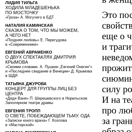
ЛИДИЯ ТИЛЬГА
ХОДИЛА МЛАДЕШЕНЬКА
Это по
ПО МОСТОЧКУ
«Гроза» А. Могучего в БДТ
свойств
НАТАЛИЯ КАМИНСКАЯ
СКАЗКА О ТОМ, ЧТО МЫ МОЖЕМ,
еще о 
А ЧЕГО НЕТ
«Поздняя любовь» Е. Перегудова
и траги
в «Современнике»
ЕВГЕНИЙ АВРАМЕНКО
неведом
О ДВУХ СПЕКТАКЛЯХ ДМИТРИЯ
КРЫМОВА
прожит
«Своими словами. А. Пушкин „Евгений Онегин“»
и «Последнее свидание в Венеции» Д. Крымова
сиюмин
в ШДИ
ТАТЬЯНА ДЖУРОВА
силу ро
КОНЦЕРТ ДЛЯ ГРУППЫ ЛИЦ БЕЗ
ЦЕНТРА
И на т
«Дядя Ваня» П. Шерешевского в Норильском
Заполярном театре драмы
про люб
ЕВГЕНИЯ ТРОПП
О СВЕТЕ, ПОБЕЖДАЮЩЕМ ТЬМУ. ОДА
за гра
«Записки юного врача» Г. Козлова
в «Мастерской»
образ о