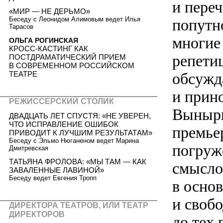
и переч
«МИР — НЕ ДЕРЬМО»
Беседу с Леонидом Алимовым ведет Илья
попутн
Тарасов
многие
ОЛЬГА РОГИНСКАЯ
КРОСС-КАСТИНГ КАК
репети
ПОСТДРАМАТИЧЕСКИЙ ПРИЕМ
В СОВРЕМЕННОМ РОССИЙСКОМ
ТЕАТРЕ
обсужд
и прин
РЕЖИССЕРСКИЙ СТОЛИК
Выныри
ДВАДЦАТЬ ЛЕТ СПУСТЯ: «НЕ УВЕРЕН,
ЧТО ИСПРАВЛЕНИЕ ОШИБОК
премье
ПРИВОДИТ К ЛУЧШИМ РЕЗУЛЬТАТАМ»
Беседу с Эльмо Нюганеном ведет Марина
погруж
Дмитревская
ТАТЬЯНА ФРОЛОВА: «МЫ ТАМ — КАК
смысло
ЗАВАЛЕННЫЕ ЛАВИНОЙ»
Беседу ведет Евгения Тропп
в осно
и своб
ДИРЕКТОРА ТЕАТРОВ, ИЛИ ТЕАТР
ДИРЕКТОРОВ
до тех 