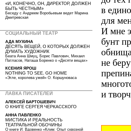
«И, КОНЕЧНО, ОН, ДИРЕКТОР, ДОЛЖЕН
в един
БЫТЬ ЧЕСТНЫМ»
Беседу с Андреем Воробьевым ведет Марина
Дмитревская
для ме
И мне э
СОЦИАЛЬНЫЙ ТЕАТР
бунт п
АДА МУХИНА
ДЕСЯТЬ ВЕЩЕЙ, О КОТОРЫХ ДОЛЖЕН
обнища
ДУМАТЬ ХУДОЖНИК
Беата Анна Шмуц, Борис Павлович, Михаил
не бер
Патласов, Наташа Боренко о «Десяти вещах»
КСЕНИЯ ЯРОШ
препин
NOTHING TO SEE. GO HOME
«Эгле, королева ужей» О. Коршуноваса
многот
и творч
ЛАВКА ПИСАТЕЛЕЙ
АЛЕКСЕЙ БАРТОШЕВИЧ
О КНИГЕ СЕРГЕЯ ЧЕРКАССКОГО
АННА ПАВЛЕНКО
МИСТИКА И РЕАЛЬНОСТЬ
ТЕАТРАЛЬНОЙ ОБОЧИНЫ
О книге И. Вдовенко «Клим: Опыт сквозной