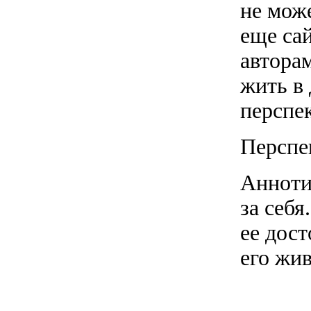
не може
еще сай
автора
жить в
перспек
Перспе
Анноти
за себя
ее дост
его жи