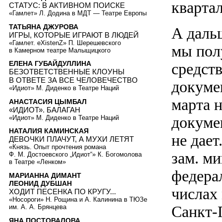
кварта
СТАТУС: В АКТИВНОМ ПОИСКЕ
«Гамлет» Л. Додина в МДТ — Театре Европы
ТАТЬЯНА ДЖУРОВА
А даль
ИГРЫ, КОТОРЫЕ ИГРАЮТ В ЛЮДЕЙ
«Гамлет. eXistenZ» П. Шерешевского
мы пол
в Камерном театре Малыщицкого
ЕЛЕНА ГУБАЙДУЛЛИНА
средст
БЕЗОТВЕТСТВЕННЫЕ КЛОУНЫ
В ОТВЕТЕ ЗА ВСЕ ЧЕЛОВЕЧЕСТВО
докуме
«Идиот» М. Диденко в Театре Наций
марта н
АНАСТАСИЯ ЦЫМБАЛ
«ИДИОТ». БАЛАГАН
докумен
«Идиот» М. Диденко в Театре Наций
НАТАЛИЯ КАМИНСКАЯ
не дает
ДЕВОЧКИ ПЛАЧУТ, А МУХИ ЛЕТЯТ
«Князь. Опыт прочтения романа
зам. м
Ф. М. Достоевского „Идиот“» К. Богомолова
в Театре «Ленком»
федера
МАРИАННА ДИМАНТ
ЛЕОНИД ДУБШАН
числах
ХОДИТ ПЕСЕНКА ПО КРУГУ...
«Носороги» Н. Рощина и А. Калинина в ТЮЗе
Санкт-
им. А. А. Брянцева
ЯНА ПОСТОВАЛОВА