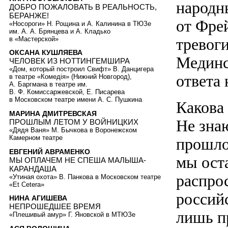
народн
ДОБРО ПОЖАЛОВАТЬ В РЕАЛЬНОСТЬ,
БЕРАНЖЕ!
от Фре
«Носороги» Н. Рощина и А. Калинина в ТЮЗе
им. А. А. Брянцева и А. Кладько
в «Мастерской»
тревоги
ОКСАНА КУШЛЯЕВА
Мединс
ЧЕЛОВЕК ИЗ НОТТИНГЕМШИРА
«Дом, который построил Свифт» В. Данцигера
ответа 
в театре «Комедiя» (Нижний Новгород),
А. Баргмана в театре им.
В. Ф. Комиссаржевской, Е. Писарева
в Московском театре имени А. С. Пушкина
Какова
МАРИНА ДМИТРЕВСКАЯ
Не зна
ПРОШЛЫМ ЛЕТОМ У ВОЙНИЦКИХ
«Дядя Ваня» М. Бычкова в Воронежском
Камерном театре
прошло
ЕВГЕНИЙ АВРАМЕНКО
мы ост
МЫ ОПЛАЧЕМ НЕ СПЕША МАЛЫША-
КАРАНДАША
распро
«Утиная охота» В. Панкова в Московском театре
«Et Cetera»
россий
НИНА АГИШЕВА
НЕПРОШЕДШЕЕ ВРЕМЯ
лишь пр
«Плешивый амур» Г. Яновской в МТЮЗе