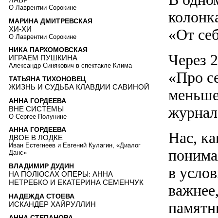
О Лаврентии Сорокине
колонк
МАРИНА ДМИТРЕВСКАЯ
ХИ-ХИ
«От себ
О Лаврентии Сорокине
НИКА ПАРХОМОВСКАЯ
Через 2
ИГРАЕМ ПУШКИНА
Александр Синякович в спектакле Клима
«Про се
ТАТЬЯНА ТИХОНОВЕЦ
ЖИЗНЬ И СУДЬБА КЛАВДИИ САВИНОЙ
меньше 
АННА ГОРДЕЕВА
журнало
ВНЕ СИСТЕМЫ
О Сергее Полунине
АННА ГОРДЕЕВА
Нас, к
ДВОЕ В ЛОДКЕ
Иван Естегнеев и Евгений Кулагин, «Диалог
понима
Данс»
ВЛАДИМИР ДУДИН
в усло
НА ПОЛЮСАХ ОПЕРЫ: АННА
НЕТРЕБКО И ЕКАТЕРИНА СЕМЕНЧУК
важнее
НАДЕЖДА СТОЕВА
памятн
ИСКАНДЕР ХАЙРУЛЛИН
АННА СТЕПАНОВА