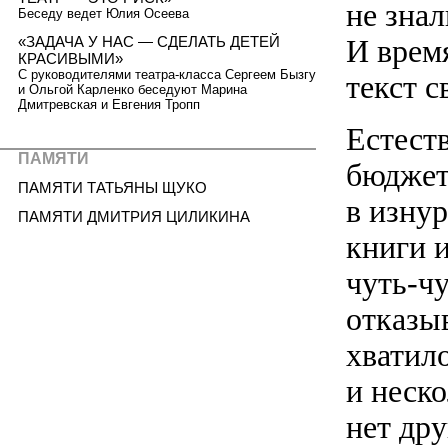
не зна
Беседу ведет Юлия Осеева
И врем
«ЗАДАЧА У НАС — СДЕЛАТЬ ДЕТЕЙ
КРАСИВЫМИ»
С руководителями театра-класса Сергеем Бызгу
текст 
и Ольгой Карленко беседуют Марина
Дмитревская и Евгения Тропп
Естест
ПАМЯТИ
бюджет
ПАМЯТИ ТАТЬЯНЫ ЩУКО
в изну
ПАМЯТИ ДМИТРИЯ ЦИЛИКИНА
книги 
чуть-чу
отказы
хватил
и неск
нет др