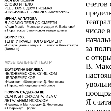
АСЯ ВОЛОШИНА
счетов
СЛОВО И ТЕЛО
РЕЦЕНЗИЯ В ДВУХ ПИСЬМАХ
предел
«Письмовник» Н. Лапиной в «Мастерской»
ИРИНА АЛПАТОВА
театрал
Я ЛЮБЛЮ ТЕБЯ ДО СМЕРТИ
«Леди Макбет Мценского уезда» А. Бабановой
числе 
в Норильском Заполярном театре драмы
начальн
БОРИС ТУХ
ТЕНИ УТРАЧЕННОГО ВРЕМЕНИ
«Возвращение к отцу» А. Шапиро в Линнатеатре
за пол
(Таллинн)
с откр
МУЗЫКАЛЬНЫЙ ТЕАТР
В. Мак
ЕКАТЕРИНА БЕЛЯЕВА
настоящ
ЧЕЛОВЕЧЕСКОЕ, СЛИШКОМ
ЧЕЛОВЕЧЕСКОЕ
увольне
«Иоланта», «Щелкунчик» Д. Чернякова
в Парижской национальной опере
поощри
ГЮЛЯРА САДЫХ-ЗАДЕ
СЕАНСЫ ПСИХОАНАЛИЗА С
Я счит
ЛЕТАЛЬНЫМ ИСХОДОМ
«Пеллеас и Мелизанда» Д. Чернякова
в Опернхаус, Цюрих
аргуме