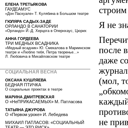
ЕЛЕНА ТРЕТЬЯКОВА
строим
ГАУДЕАМУС
«Дон Паскуале» Т. Кулябина в Большом театре
ГЮЛЯРА САДЫХ-ЗАДЕ
Я не зн
ОРЛАНДО В САНАТОРИИ
«Орландо» Й.-Д. Херцога в Опернхаус, Цюрих
Перечи
АННА ГОРДЕЕВА
ТРИ МЕДНЫХ ВСАДНИКА
после 
«Медный всадник» Ю. Смекалова в Мариинском
театре и «Люблю тебя, Петра творенье...»
Л. Любовича в Михайловском театре
даже с
журнале
СОЦИАЛЬНАЯ ВЕСНА
(мол, 
ОКСАНА КУШЛЯЕВА
БЕДНАЯ ПТИЧКА
„обком
О социальных проектах в театре
МАРИНА ДМИТРЕВСКАЯ
каждый
О «НеПРИКАСАЕМЫХ» М. Патласова
против
ТАТЬЯНА ДЖУРОВА
О «Первом уроке» И. Лебедева
не при
МИХАИЛ ПАТЛАСОВ: «СОЦИАЛЬНЫЙ
ТЕАТР — ЭТО РИСК»