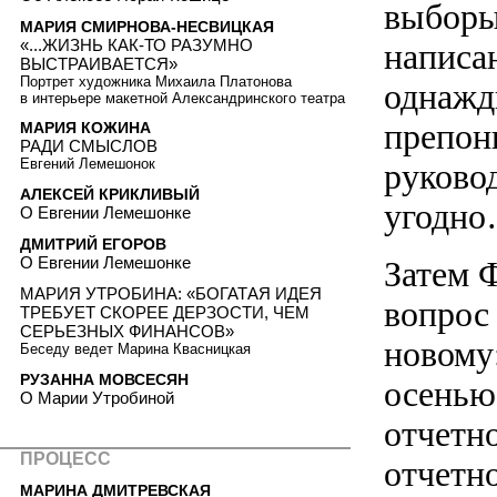
выборы
МАРИЯ СМИРНОВА-НЕСВИЦКАЯ
«...ЖИЗНЬ КАК-ТО РАЗУМНО
написа
ВЫСТРАИВАЕТСЯ»
Портрет художника Михаила Платонова
однажд
в интерьере макетной Александринского театра
препон
МАРИЯ КОЖИНА
РАДИ СМЫСЛОВ
Евгений Лемешонок
руково
АЛЕКСЕЙ КРИКЛИВЫЙ
угодн
О Евгении Лемешонке
ДМИТРИЙ ЕГОРОВ
О Евгении Лемешонке
Затем 
МАРИЯ УТРОБИНА: «БОГАТАЯ ИДЕЯ
вопрос
ТРЕБУЕТ СКОРЕЕ ДЕРЗОСТИ, ЧЕМ
СЕРЬЕЗНЫХ ФИНАНСОВ»
новому
Беседу ведет Марина Квасницкая
РУЗАННА МОВСЕСЯН
осенью
О Марии Утробиной
отчетн
ПРОЦЕСС
отчетн
МАРИНА ДМИТРЕВСКАЯ