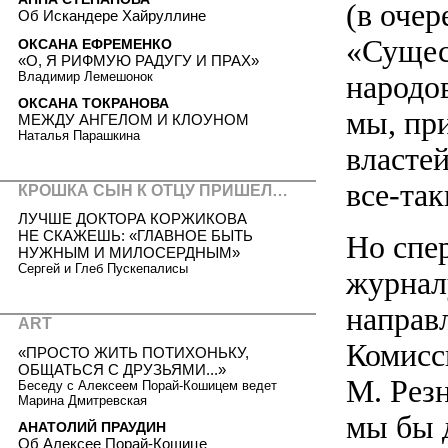
(в оче
Об Искандере Хайруллине
«Сущес
ОКСАНА ЕФРЕМЕНКО
«О, Я РИФМУЮ РАДУГУ И ПРАХ»
Владимир Лемешонок
народо
ОКСАНА ТОКРАНОВА
мы, пр
МЕЖДУ АНГЕЛОМ И КЛОУНОМ
Наталья Парашкина
власте
все-так
КРОШКА СЫН К ОТЦУ ПРИШЕЛ…
ЛУЧШЕ ДОКТОРА КОРЖИКОВА
НЕ СКАЖЕШЬ: «ГЛАВНОЕ БЫТЬ
Но спер
НУЖНЫМ И МИЛОСЕРДНЫМ»
Сергей и Глеб Пускепалисы
журнал
направ
ART
Комисс
«ПРОСТО ЖИТЬ ПОТИХОНЬКУ,
ОБЩАТЬСЯ С ДРУЗЬЯМИ...»
М. Рез
Беседу с Алексеем Порай-Кошицем ведет
Марина Дмитревская
мы бы д
АНАТОЛИЙ ПРАУДИН
Об Алексее Порай-Кошице