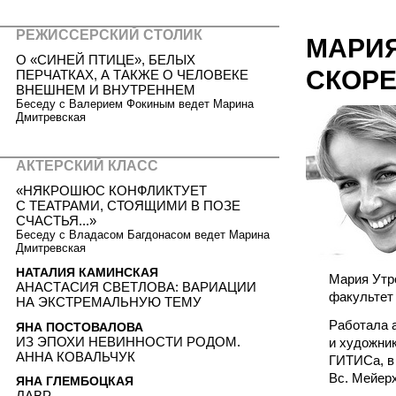
РЕЖИССЕРСКИЙ СТОЛИК
МАРИЯ
О «СИНЕЙ ПТИЦЕ», БЕЛЫХ
СКОРЕ
ПЕРЧАТКАХ, А ТАКЖЕ О ЧЕЛОВЕКЕ
ВНЕШНЕМ И ВНУТРЕННЕМ
Беседу с Валерием Фокиным ведет Марина
Дмитревская
АКТЕРСКИЙ КЛАСС
«НЯКРОШЮС КОНФЛИКТУЕТ
С ТЕАТРАМИ, СТОЯЩИМИ В ПОЗЕ
СЧАСТЬЯ...»
Беседу с Владасом Багдонасом ведет Марина
Дмитревская
НАТАЛИЯ КАМИНСКАЯ
Мария Утро
АНАСТАСИЯ СВЕТЛОВА: ВАРИАЦИИ
факультет 
НА ЭКСТРЕМАЛЬНУЮ ТЕМУ
Работала а
ЯНА ПОСТОВАЛОВА
ИЗ ЭПОХИ НЕВИННОСТИ РОДОМ.
и художни
АННА КОВАЛЬЧУК
ГИТИСа, в
Вс. Мейерх
ЯНА ГЛЕМБОЦКАЯ
ЛАВР