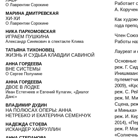
Работает с
О Лаврентии Сорокине
А. Коручек
МАРИНА ДМИТРЕВСКАЯ
ХИ-ХИ
Как художн
О Лаврентии Сорокине
года преп
НИКА ПАРХОМОВСКАЯ
Член Союз
ИГРАЕМ ПУШКИНА
Работы нах
Александр Синякович в спектакле Клима
ТАТЬЯНА ТИХОНОВЕЦ
Лауреат и
ЖИЗНЬ И СУДЬБА КЛАВДИИ САВИНОЙ
Основные 
АННА ГОРДЕЕВА
реж. Г. Си
ВНЕ СИСТЕМЫ
Инишмаан» 
О Сергее Полунине
пулеметчик
АННА ГОРДЕЕВА
2009), «Кр
ДВОЕ В ЛОДКЕ
реж. С. Ре
Иван Естегнеев и Евгений Кулагин, «Диалог
Данс»
реж. М. Ми
Сцена, реж
ВЛАДИМИР ДУДИН
НА ПОЛЮСАХ ОПЕРЫ: АННА
и Минька» 
НЕТРЕБКО И ЕКАТЕРИНА СЕМЕНЧУК
реж. И. Ке
2014), «Пе
НАДЕЖДА СТОЕВА
реж. Р. Мо
ИСКАНДЕР ХАЙРУЛЛИН
«Солнечный
АННА СТЕПАНОВА