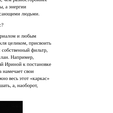
ы, а энергии
рясающими людьми.
с?
териалом и любым
кля целиком, присвоить
й собственный фильтр,
план. Например,
ый Ириной к постановке
а намечает свои
жно весь этот «каркас»
ать, а, наоборот,