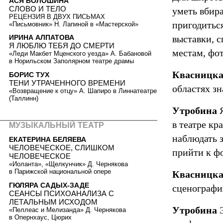
АСЯ ВОЛОШИНА
СЛОВО И ТЕЛО
уметь вбира
РЕЦЕНЗИЯ В ДВУХ ПИСЬМАХ
пригодитьс
«Письмовник» Н. Лапиной в «Мастерской»
выставки, с
ИРИНА АЛПАТОВА
Я ЛЮБЛЮ ТЕБЯ ДО СМЕРТИ
местам, фо
«Леди Макбет Мценского уезда» А. Бабановой
в Норильском Заполярном театре драмы
Квасницк
БОРИС ТУХ
ТЕНИ УТРАЧЕННОГО ВРЕМЕНИ
областях з
«Возвращение к отцу» А. Шапиро в Линнатеатре
(Таллинн)
Утробина
Я
в театре кр
МУЗЫКАЛЬНЫЙ ТЕАТР
наблюдать з
ЕКАТЕРИНА БЕЛЯЕВА
ЧЕЛОВЕЧЕСКОЕ, СЛИШКОМ
прийти к ф
ЧЕЛОВЕЧЕСКОЕ
«Иоланта», «Щелкунчик» Д. Чернякова
в Парижской национальной опере
Квасницк
ГЮЛЯРА САДЫХ-ЗАДЕ
сценографи
СЕАНСЫ ПСИХОАНАЛИЗА С
ЛЕТАЛЬНЫМ ИСХОДОМ
Утробина
Э
«Пеллеас и Мелизанда» Д. Чернякова
в Опернхаус, Цюрих