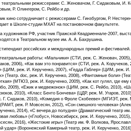
 театральными режиссерами: С. Женовачом, Г. Сидаковым, И. К
овым, Р. Олингером, С. Рейбо и др.
ик кино сотрудничает с режиссерами С. Гинзбургом, Р. Нестерен
одает в Школе-студии МХАТ на постановочном факультете.
а художников РФ, участник Пражской Квадриеннале-2007, выста
одятся в Театральном музее им. А. А. Бахрушина.
 стипендиат российских и международных премий и фестивалей.
театральные работы: «Мальчики» (СТИ, реж. С. Женовач, 2005)
даков, 2006), «Как вам это понравится» (СТИ, реж. А. Коручеков, 
(ЦИМ, реж. И. Керученко, 2007), «Гедда Габлер» (ЦИМ, реж. И.
» (Театр. doc, реж. И. Керученко, 2008), «Фантомные боли» (Теат
откая» (МТЮЗ, реж. И. Керученко, 2009), «Как кот гулял, где ем
йбо, 2009), «Ежик и медвежонок» (ЦИМ, реж. С. Рейбо, 2010), «
зюков, 2010), «Класс Бенто Бончева» (ЦДР, реж. М. Угаров, 201
. Г. Сидаков, 2010), «Комедия о Фроле Скобееве» (МГИЭТ, реж. 
(РАМТ, реж. Р. Мовсесян, 2012), «Сон смешного человека» (Але
рученко, 2014), «С вечера до полудня» (Драматический театр им.
рвая любовь» («Глобус», Новосибирск, реж. И. Керученко, 2015
всесян, 2016), «Жестокие игры» (Театр им. Ф. Волкова, Ярославль
 удар» (Воронежский Камерный театр, реж. И. Керученко, 2016)