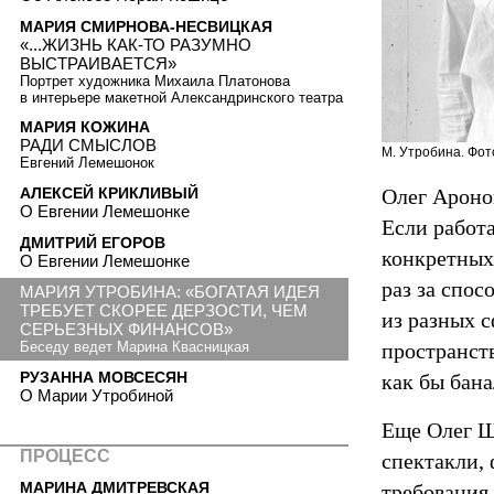
МАРИЯ СМИРНОВА-НЕСВИЦКАЯ
«...ЖИЗНЬ КАК-ТО РАЗУМНО
ВЫСТРАИВАЕТСЯ»
Портрет художника Михаила Платонова
в интерьере макетной Александринского театра
МАРИЯ КОЖИНА
РАДИ СМЫСЛОВ
М. Утробина. Фо
Евгений Лемешонок
Олег Ароно
АЛЕКСЕЙ КРИКЛИВЫЙ
О Евгении Лемешонке
Если работа
ДМИТРИЙ ЕГОРОВ
конкретных
О Евгении Лемешонке
раз за спо
МАРИЯ УТРОБИНА: «БОГАТАЯ ИДЕЯ
ТРЕБУЕТ СКОРЕЕ ДЕРЗОСТИ, ЧЕМ
из разных с
СЕРЬЕЗНЫХ ФИНАНСОВ»
пространст
Беседу ведет Марина Квасницкая
РУЗАННА МОВСЕСЯН
как бы бана
О Марии Утробиной
Еще Олег Ш
ПРОЦЕСС
спектакли, 
МАРИНА ДМИТРЕВСКАЯ
требования