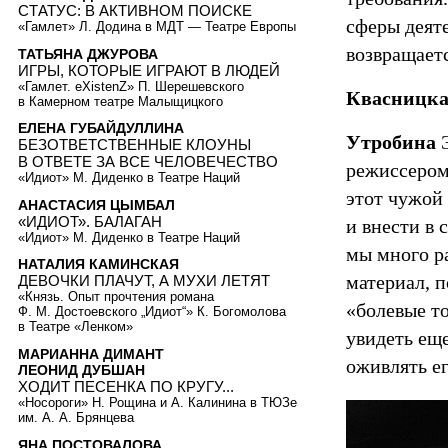
СТАТУС: В АКТИВНОМ ПОИСКЕ
сферы деяте
«Гамлет» Л. Додина в МДТ — Театре Европы
возвращает
ТАТЬЯНА ДЖУРОВА
ИГРЫ, КОТОРЫЕ ИГРАЮТ В ЛЮДЕЙ
«Гамлет. eXistenZ» П. Шерешевского
Квасницк
в Камерном театре Малыщицкого
ЕЛЕНА ГУБАЙДУЛЛИНА
Утробина
Э
БЕЗОТВЕТСТВЕННЫЕ КЛОУНЫ
В ОТВЕТЕ ЗА ВСЕ ЧЕЛОВЕЧЕСТВО
режиссером
«Идиот» М. Диденко в Театре Наций
этот чужой 
АНАСТАСИЯ ЦЫМБАЛ
«ИДИОТ». БАЛАГАН
и внести в 
«Идиот» М. Диденко в Театре Наций
мы много р
НАТАЛИЯ КАМИНСКАЯ
материал, п
ДЕВОЧКИ ПЛАЧУТ, А МУХИ ЛЕТЯТ
«Князь. Опыт прочтения романа
«болевые то
Ф. М. Достоевского „Идиот“» К. Богомолова
в Театре «Ленком»
увидеть еще
МАРИАННА ДИМАНТ
оживлять ег
ЛЕОНИД ДУБШАН
ХОДИТ ПЕСЕНКА ПО КРУГУ...
«Носороги» Н. Рощина и А. Калинина в ТЮЗе
им. А. А. Брянцева
ЯНА ПОСТОВАЛОВА