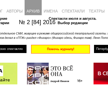
ОГ
АВТОРЫ
АРХИВ
ИМЕНА
СПЕКТАКЛИ
ТЕАТРЫ
дние
Спектакли июля и августа.
№ 2 [84] 2016
тарии
Выбор редакции
отдельное СМИ, живущее в режиме общероссийской театральной газеты. 
ов делал в «ПТЖ» раздел «Фигаро» (Фигаро здесь, Фигаро там). Лене Попо
ских спектаклях
Петербу
Помочь журналу!