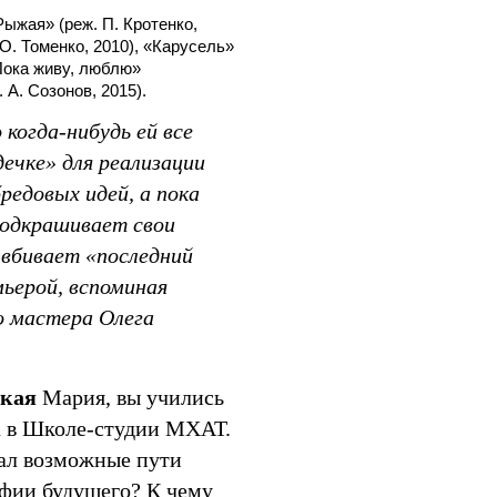
Рыжая» (реж. П. Кротенко,
 О. Томенко, 2010), «Карусель»
«Пока живу, люблю»
. А. Созонов, 2015).
когда-нибудь ей все
ечке» для реализации
редовых идей, а пока
подкрашивает свои
 вбивает «последний
мьерой, вспоминая
о мастера Олега
кая
Мария, вы учились
 в Школе-студии МХАТ.
чал возможные пути
афии будущего? К чему