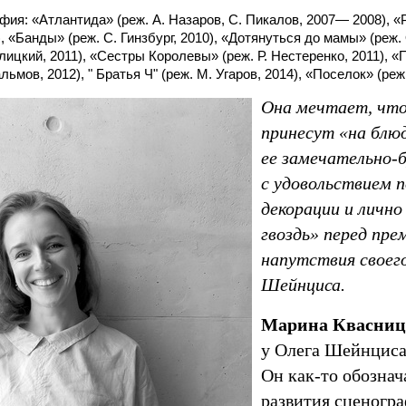
ия: «Атлантида» (реж. А. Назаров, С. Пикалов, 2007— 2008), «
, «Банды» (реж. С. Гинзбург, 2010), «Дотянуться до мамы» (реж.
алицкий, 2011), «Сестры Королевы» (реж. Р. Нестеренко, 2011), 
льмов, 2012), " Братья Ч" (реж. М. Угаров, 2014), «Поселок» (реж
Она мечтает, что 
принесут «на блюд
ее замечательно-б
с удовольствием 
декорации и лично
гвоздь» перед пре
напутствия своег
Шейнциса.
Марина Квасниц
у Олега Шейнциса
Он как-то обозна
развития сценогр