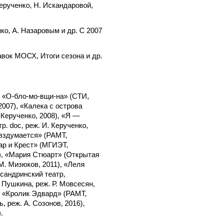
ерученко, Н. Искандаровой,
ко, А. Назаровым и др. С 2007
вок МОСХ, Итоги сезона и др.
, «О-бло-мо-вщи-на» (СТИ,
2007), «Калека с острова
 Керученко, 2008), «Я —
р. doc, реж. И. Керученко,
у вздумается» (РАМТ,
Шар и Крест» (МГИЭТ,
0), «Мария Стюарт» (Открытая
М. Мизюков, 2011), «Леля
ксандринский театр,
 Пушкина, реж. Р. Мовсесян,
), «Кролик Эдвард» (РАМТ,
, реж. А. Созонов, 2016),
.