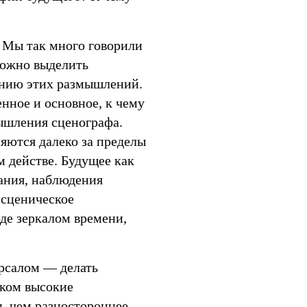
Мы так много говорили
ложно выделить
нию этих размышлений.
нное и основное, к чему
ышления сценографа.
няются далеко за пределы
м действе. Будущее как
ания, наблюдения
 сценическое
де зеркалом времени,
рсалом — делать
шком высокие
н, чем разностороннее