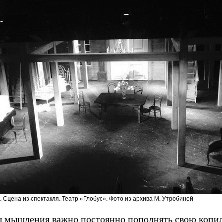
 Сцена из спектакля. Театр «Глобус». Фото из архива М. Утробиной
 мышления важно постоянно пополнять свою копил