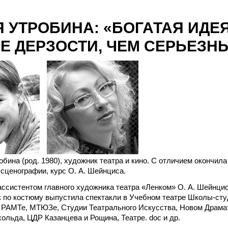
 УТРОБИНА: «БОГАТАЯ ИДЕЯ
Е ДЕРЗОСТИ, ЧЕМ СЕРЬЕЗН
бина (род. 1980), художник театра и кино. С отличием окончи
сценографии, курс О. А. Шейнциса.
ссистентом главного художника театра «Ленком» О. А. Шейнцис
к по костюму выпустила спектакли в Учебном театре Школы-ст
 РАМТе, МТЮЗе, Студии Театрального Искусства, Новом Драмат
ольда, ЦДР Казанцева и Рощина, Театре. doc и др.