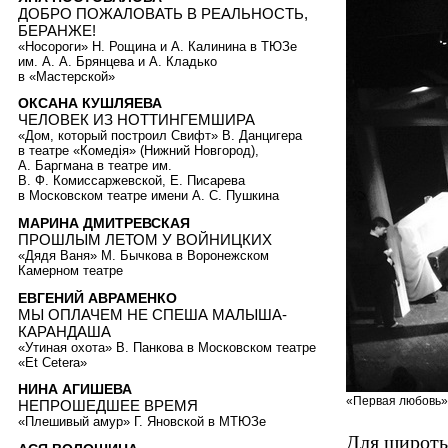
ДОБРО ПОЖАЛОВАТЬ В РЕАЛЬНОСТЬ,
БЕРАНЖЕ!
«Носороги» Н. Рощина и А. Калинина в ТЮЗе
им. А. А. Брянцева и А. Кладько
в «Мастерской»
ОКСАНА КУШЛЯЕВА
ЧЕЛОВЕК ИЗ НОТТИНГЕМШИРА
«Дом, который построил Свифт» В. Данцигера
в театре «Комедiя» (Нижний Новгород),
А. Баргмана в театре им.
В. Ф. Комиссаржевской, Е. Писарева
в Московском театре имени А. С. Пушкина
МАРИНА ДМИТРЕВСКАЯ
ПРОШЛЫМ ЛЕТОМ У ВОЙНИЦКИХ
«Дядя Ваня» М. Бычкова в Воронежском
Камерном театре
ЕВГЕНИЙ АВРАМЕНКО
МЫ ОПЛАЧЕМ НЕ СПЕША МАЛЫША-
КАРАНДАША
«Утиная охота» В. Панкова в Московском театре
«Et Cetera»
НИНА АГИШЕВА
«Первая любовь».
НЕПРОШЕДШЕЕ ВРЕМЯ
«Плешивый амур» Г. Яновской в МТЮЗе
Для широты