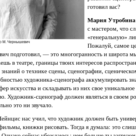
готовил вас?
Мария Утробина
с мастером, что с
«генеральную» ли
то М. Чернышевич
Пожалуй, самое це
вич подготовил, — это многогранность и широта м
ешь в театре, границы твоих интересов распростра
 знаний о технике сцены, сценографии, сценическо
собностью художника-сценографа аккумулировать зн
фер искусства и складывать из них свое уникальное
во. Художник-сценограф должен являться в своем ро
льно это ни звучало.
ейнцис нас учил, что художник должен быть униве
фильмы, книжки рисовать. Тогда я думала: это сли
. Однако сейчас убеждаюсь: чем больше ты загруже