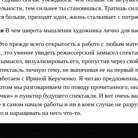
льности, тем сильнее ты становишься. Тратишь сил
ся больше, приходят идеи, жизнь сталкивает с пот
ая
В чем широта мышления художника лично для ва
то прежде всего открытость к работе с любым ма
, это умение увидеть режиссерский замысел спекта
замысел, визуализировать его, пропустив через сво
спектакль личную тему, не выпячивая ее на первый 
аботаем с Ириной Керученко. Я читаю предложенн
отом мы разговариваем по поводу прочитанного, он
чки» и пунктир будущего спектакля. И вот очень ва
 в самом начале работы и ни в коем случае не разруш
о и наращивать на него что-то.