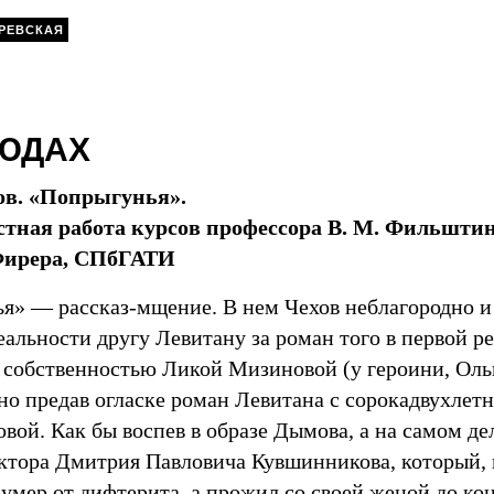
РЕВСКАЯ
ТЮДАХ
ов. «Попрыгунья».
тная работа курсов профессора В. М. Фильштин
 Фирера, СПбГАТИ
я» — рассказ-мщение. В нем Чехов неблагородно и
еальности другу Левитану за роман того в первой р
 собственностью Ликой Мизиновой (у героини, Оль
дно предав огласке роман Левитана с сорокадвухлет
вой. Как бы воспев в образе Дымова, а на самом д
октора Дмитрия Павловича Кувшинникова, который, 
умер от дифтерита, а прожил со своей женой до кон