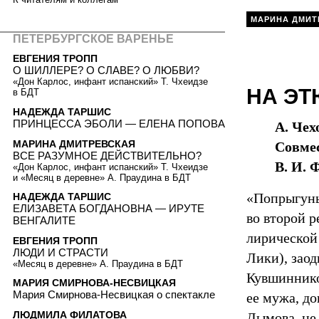
МАРИНА ДМИТ
ПЕТЕРБУРГСКОЕ ВАРЕНЬЕ
ЕВГЕНИЯ ТРОПП
О ШИЛЛЕРЕ? О СЛАВЕ? О ЛЮБВИ?
«Дон Карлос, инфант испанский» Т. Чхеидзе
НА Э
в БДТ
НАДЕЖДА ТАРШИС
ПРИНЦЕССА ЭБОЛИ — ЕЛЕНА ПОПОВА
А. Чех
МАРИНА ДМИТРЕВСКАЯ
Совмес
ВСЕ РАЗУМНОЕ ДЕЙСТВИТЕЛЬНО?
В. И.
«Дон Карлос, инфант испанский» Т. Чхеидзе
и «Месяц в деревне» А. Праудина в БДТ
«Попрыгунь
НАДЕЖДА ТАРШИС
ЕЛИЗАВЕТА БОГДАНОВНА — ИРУТЕ
во второй р
ВЕНГАЛИТЕ
лирической
ЕВГЕНИЯ ТРОПП
ЛЮДИ И СТРАСТИ
Лики), зао
«Месяц в деревне» А. Праудина в БДТ
Кувшиннико
МАРИЯ СМИРНОВА-НЕСВИЦКАЯ
Мария Смирнова-Несвицкая о спектакле
ее мужа, д
ЛЮДМИЛА ФИЛАТОВА
Дымова, не 