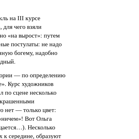
ь на III курсе
 для чего взяли
вно «на вырост»: путем
ные постулаты: не надо
нную богему, надобно
одный.
тории — по определению
е». Курс художников
л по сцене несколько
аскрашенными
о нет — только цвет:
«ничем»! Вот Ольга
щается…). Несколько
х к середине, образуют