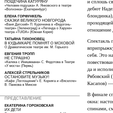
и сплошь с
ПОЩЕЧИНА КАТУРЯНУ
«Человек-подушка» А. Янковского в театре
дебют Наде
«Волхонка» (Екатеринбург)
блондинка),
ЕЛЕНА ГОРФУНКЕЛЬ
СКАЗКИ ВЕЛИКОГО НОВГОРОДА
проходящей
«Ваня Датский» П. Курочкина в «Ведогонь-
театре» (Зеленоград) и «Легенда о Харуке»
отношение д
театра «TUIDA» (Южная Корея)
ТАТЬЯНА ТИХОНОВЕЦ
Спектакль п
В КУДЫМКАРЕ ПОМНЯТ О МОХОВОЙ
О Драматическом театре им. М. Горького
вприпрыжку
ЕВГЕНИЯ ТРОПП
себя. Это н
НЕ СТРАШНО
повествова
«Калека с Инишмаана» С. Федотова в Театре
«У моста» (Пермь)
да и испол
АЛЕКСЕЙ СТРЕЛЬНИКОВ
Рябовский 
ОСТАНОВИТЕ МУЗЫКУ!
«Кафе „Поглощение“» Е. Корняга и «Вяселле»
Касапов) —
В. Панкова в Минске
В финале с
ПРЕДСТАВЛЕНИЕ
окна: наст
ЕКАТЕРИНА ГОРОХОВСКАЯ
спинами, с
ИХ ДЕТИ