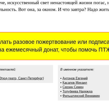
че, искусственный свет ненастоящей жизни погас, 
льность. Вот она, за окном. И что завтра? Надо жи
лать разовое пожертвование или подпис
на ежемесячный донат, чтобы помочь ПТ
пектаклей:
В именном указателе:
Этюд-театр, Санкт-Петербург)
•
Антонов Евгений
•
Касапов Михаил
•
Серзин Семен
•
Толубеева Надежда
•
Фильштинский Вениамин