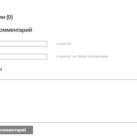
и (0)
комментарий
(required)
(required) (не будет опубликован)
t