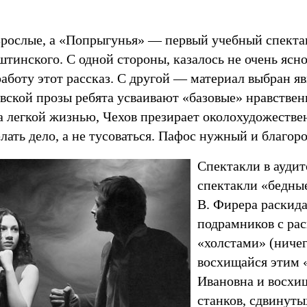
зрослые, а «Попрыгунья» — первый учебный спектакл
тинского. С одной стороны, казалось не очень ясно,
аботу этот рассказ. С другой — материал выбран я
вской прозы ребята усваивают «базовые» нравствен
за легкой жизнью, Чехов презирает околохудожестве
елать дело, а не тусоваться. Пафос нужный и благор
Спектакли в ауди
спектакли «бедны
В. Фирера раскида
подрамников с р
«холстами» (ничег
восхищайся этим 
Ивановна и восхи
станков, сдвинуты