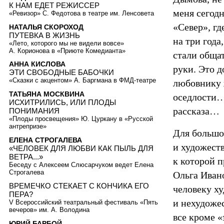
К НАМ ЕДЕТ РЕЖИССЕР
меня сегод
«Ревизор» С. Федотова в театре им. Ленсовета
«Север», г
НАТАЛЬЯ СКОРОХОД
ПУТЕВКА В ЖИЗНЬ
на три года
«Лето, которого мы не видели вовсе»
А. Корионова в «Приюте Комедианта»
стали общат
АННА КИСЛОВА
руки. Это 
ЭТИ СВОБОДНЫЕ БАБОЧКИ
«Сказки с акцентом» А. Баргмана в ФМД-театре
любовнику ж
ТАТЬЯНА МОСКВИНА
оседлости… 
ИСХИТРИЛИСЬ, ИЛИ ПЛОДЫ
рассказа…
ПОНИМАНИЯ
«Плоды просвещения» Ю. Цуркану в «Русской
антрепризе»
Для большо
ЕЛЕНА СТРОГАЛЕВА
и художеств
«ЧЕЛОВЕК ДЛЯ ЛЮБВИ КАК ПЫЛЬ ДЛЯ
ВЕТРА...»
к которой 
Беседу с Алексеем Слюсарчуком ведет Елена
Строгалева
Ольга Ивано
ВРЕМЕЧКО СТЕКАЕТ С КОНЧИКА ЕГО
человеку х
ПЕРА?
и нехудоже
V Всероссийский театральный фестиваль «Пять
вечеров» им. А. Володина
все кроме «
ЮРИЙ БАРБОЙ