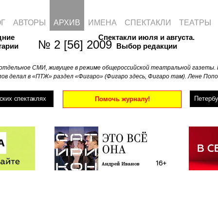
ОГ
АВТОРЫ
АРХИВ
ИМЕНА
СПЕКТАКЛИ
ТЕАТРЫ
дние
Спектакли июля и августа.
№ 2 [56] 2009
тарии
Выбор редакции
отдельное СМИ, живущее в режиме общероссийской театральной газеты. 
ов делал в «ПТЖ» раздел «Фигаро» (Фигаро здесь, Фигаро там). Лене Попо
ских спектаклях
Петербу
Помочь журналу!