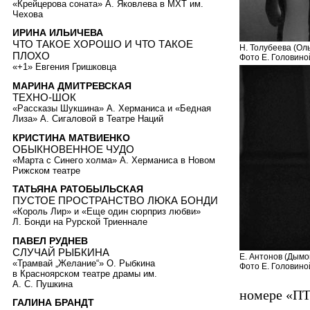
«Крейцерова соната» А. Яковлева в МХТ им.
Чехова
ИРИНА ИЛЬИЧЕВА
ЧТО ТАКОЕ ХОРОШО И ЧТО ТАКОЕ
Н. Толубеева (Оль
ПЛОХО
Фото Е. Головино
«+1» Евгения Гришковца
МАРИНА ДМИТРЕВСКАЯ
ТЕХНО-ШОК
«Рассказы Шукшина» А. Херманиса и «Бедная
Лиза» А. Сигаловой в Театре Наций
КРИСТИНА МАТВИЕНКО
ОБЫКНОВЕННОЕ ЧУДО
«Марта с Синего холма» А. Херманиса в Новом
Рижском театре
ТАТЬЯНА РАТОБЫЛЬСКАЯ
ПУСТОЕ ПРОСТРАНСТВО ЛЮКА БОНДИ
«Король Лир» и «Еще один сюрприз любви»
Л. Бонди на Рурской Триеннале
ПАВЕЛ РУДНЕВ
СЛУЧАЙ РЫБКИНА
Е. Антонов (Дымов
«Трамвай „Желание“» О. Рыбкина
Фото Е. Головино
в Красноярском театре драмы им.
А. С. Пушкина
номере «ПТ
ГАЛИНА БРАНДТ