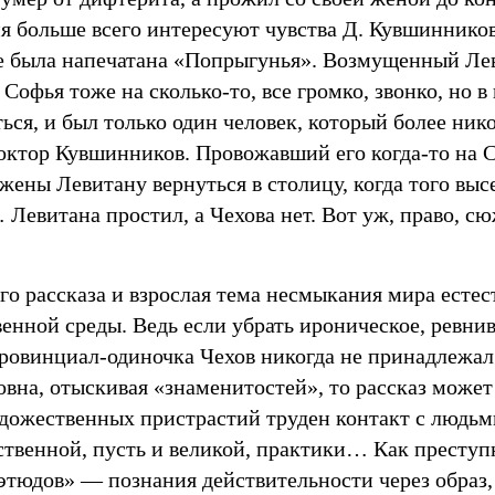
ня больше всего интересуют чувства Д. Кувшиннико
де была напечатана «Попрыгунья». Возмущенный Ле
, Софья тоже на сколько-то, все громко, звонко, но в
ься, и был только один человек, который более нико
доктор Кувшинников. Провожавший его когда-то на 
ены Левитану вернуться в столицу, когда того высе
Левитана простил, а Чехова нет. Вот уж, право, с
го рассказа и взрослая тема несмыкания мира есте
енной среды. Ведь если убрать ироническое, ревни
провинциал-одиночка Чехов никогда не принадлежал 
вна, отыскивая «знаменитостей», то рассказ может
удожественных пристрастий труден контакт с людьм
ственной, пусть и великой, практики… Как преступ
этюдов» — познания действительности через образ,