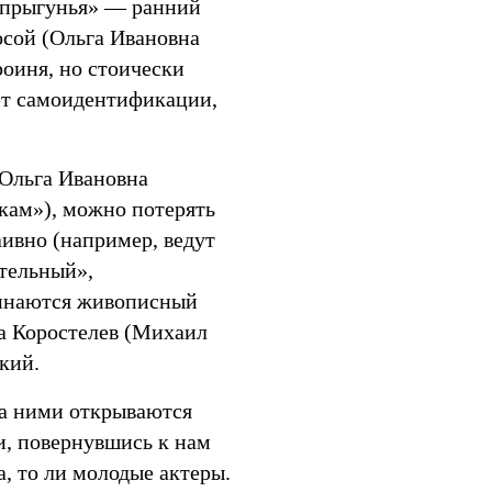
опрыгунья» — ранний
сой (Ольга Ивановна
роиня, но стоически
нет самоидентификации,
(Ольга Ивановна
кам»), можно потерять
аивно (например, ведут
тельный»,
минаются живописный
а Коростелев (Михаил
кий.
за ними открываются
и, повернувшись к нам
, то ли молодые актеры.