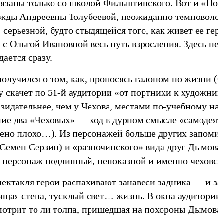
вязаны только со школой Фильштинского. Вот и «П
жды Андреевны Толубеевой, неожиданно темноволо
 серьезной, будто стыдящейся того, как живет ее ге
 с Ольгой Ивановной весь путь взросления. Здесь 
ается сразу.
олучился о том, как, проносясь галопом по жизни 
 скачет по
51-й
аудитории «от портнихи к художни
азидательнее, чем у Чехова, местами по-учебному н
ние два «Чеховых» — ход в дурном смысле «самодея
нено плохо…). Из персонажей больше других запо
(Семен Серзин) и «разночинского» вида друг Дымов
 персонаж подлинный, непоказной и именно чеховс
пектакля герои распахивают занавеси задника — и 
оящая стена, тусклый свет… жизнь. В окна аудитори
мотрит то ли толпа, пришедшая на похороны Дымова