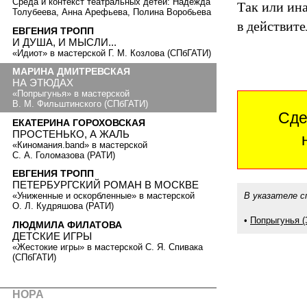
Среда и контекст театральных детей: Надежда
Так или ина
Толубеева, Анна Арефьева, Полина Воробьева
в действите
ЕВГЕНИЯ ТРОПП
И ДУША, И МЫСЛИ...
«Идиот» в мастерской Г. М. Козлова (СПбГАТИ)
МАРИНА ДМИТРЕВСКАЯ
НА ЭТЮДАХ
«Попрыгунья» в мастерской
В. М. Фильштинского (СПбГАТИ)
Сде
ЕКАТЕРИНА ГОРОХОВСКАЯ
ПРОСТЕНЬКО, А ЖАЛЬ
«Киномания.band» в мастерской
С. А. Голомазова (РАТИ)
ЕВГЕНИЯ ТРОПП
ПЕТЕРБУРГСКИЙ РОМАН В МОСКВЕ
В указателе с
«Униженные и оскорбленные» в мастерской
О. Л. Кудряшова (РАТИ)
•
Попрыгунья (
ЛЮДМИЛА ФИЛАТОВА
ДЕТСКИЕ ИГРЫ
«Жестокие игры» в мастерской С. Я. Спивака
(СПбГАТИ)
НОРА