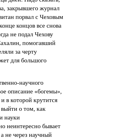
ва, закрывшего журнал
витан порвал с Чеховым
 конце концов все снова
гда не подал Чехову
Сахалин, помогавший
ляли за черту
южет для большого
ственно-научного
вое описание «богемы»,
и в которой крутится
 выйти о том, как
и науки
но неинтересно бывает
 а не через научный