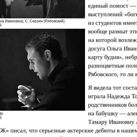
единый помост — 
выступлений «бог
га Ивановна), С. Серзин (Рябовский).
из студентов имее
й
вообще размыт этю
на которой возлеж
досуга Ольга Иван
карту будня», не
разноцветные пол
Рябовского, то л
Я видела тот сост
играла Надежда То
родственников бо
на бабушку — але
).
й
Тамару Ивановну
Ж» писал, что серьезные актерские дебюты в нашем