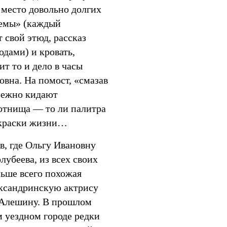
место довольно долгих
емы» (каждый
т свой этюд, рассказ
дами) и кровать,
ит то и дело в часы
овна. На помост, «смазав
брежно кидают
отнища — то ли палитра
и краски жизни…
ав, где Ольгу Ивановну
лубеева, из всех своих
льше всего похожая
ксандринскую актрису
 Алешину. В прошлом
 уездном городе редки