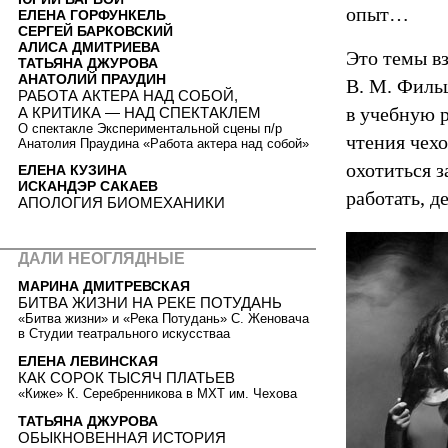
опыт…
ЕЛЕНА ГОРФУНКЕЛЬ
СЕРГЕЙ БАРКОВСКИЙ
АЛИСА ДМИТРИЕВА
Это темы в
ТАТЬЯНА ДЖУРОВА
АНАТОЛИЙ ПРАУДИН
В. М. Фильш
РАБОТА АКТЕРА НАД СОБОЙ,
в учебную р
А КРИТИКА — НАД СПЕКТАКЛЕМ
О спектакле Экспериментальной сцены п/р
чтения чехо
Анатолия Праудина «Работа актера над собой»
охотиться 
ЕЛЕНА КУЗИНА
ИСКАНДЭР САКАЕВ
работать, д
АПОЛОГИЯ БИОМЕХАНИКИ
ДАЛИ НЕОГЛЯДНЫЕ
МАРИНА ДМИТРЕВСКАЯ
БИТВА ЖИЗНИ НА РЕКЕ ПОТУДАНЬ
«Битва жизни» и «Река Потудань» С. Женовача
в Студии театрального искусстваa
ЕЛЕНА ЛЕВИНСКАЯ
КАК СОРОК ТЫСЯЧ ПЛАТЬЕВ
«Киже» К. Серебренникова в МХТ им. Чехова
ТАТЬЯНА ДЖУРОВА
ОБЫКНОВЕННАЯ ИСТОРИЯ