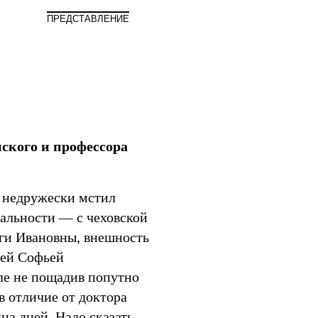
Мир
ПРЕДСТАВЛЕНИЕ
ского и профессора
 недружески мстил
еальности — с чеховской
ги Ивановны, внешность
ней Софьей
еле не пощадив попутно
в отличие от доктора
ца дней. Надо сказать,