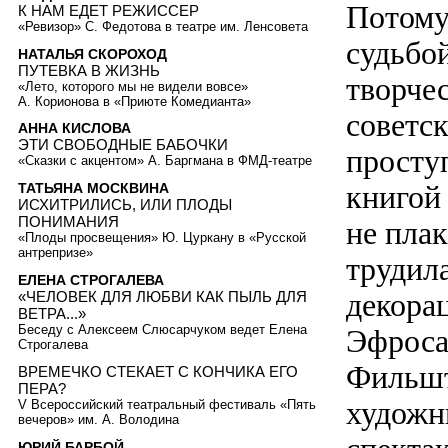
Потому 
К НАМ ЕДЕТ РЕЖИССЕР
«Ревизор» С. Федотова в театре им. Ленсовета
судьбо
НАТАЛЬЯ СКОРОХОД
ПУТЕВКА В ЖИЗНЬ
творче
«Лето, которого мы не видели вовсе»
А. Корионова в «Приюте Комедианта»
советск
АННА КИСЛОВА
ЭТИ СВОБОДНЫЕ БАБОЧКИ
проступ
«Сказки с акцентом» А. Баргмана в ФМД-театре
книгой
ТАТЬЯНА МОСКВИНА
ИСХИТРИЛИСЬ, ИЛИ ПЛОДЫ
ПОНИМАНИЯ
не плак
«Плоды просвещения» Ю. Цуркану в «Русской
антрепризе»
трудила
ЕЛЕНА СТРОГАЛЕВА
декора
«ЧЕЛОВЕК ДЛЯ ЛЮБВИ КАК ПЫЛЬ ДЛЯ
ВЕТРА...»
Беседу с Алексеем Слюсарчуком ведет Елена
Эфроса
Строгалева
Фильшт
ВРЕМЕЧКО СТЕКАЕТ С КОНЧИКА ЕГО
ПЕРА?
художн
V Всероссийский театральный фестиваль «Пять
вечеров» им. А. Володина
ЮРИЙ БАРБОЙ