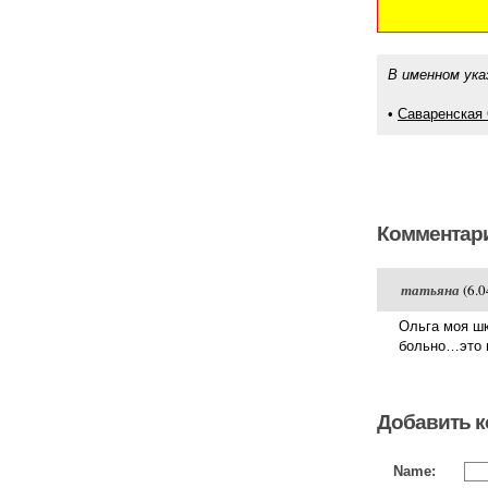
В именном ука
•
Саваренская
Комментари
татьяна
(6.0
Ольга моя шк
больно…это н
Добавить 
Name: