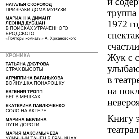
и соде
НАТАЛЬЯ СКОРОХОД
ПРИЗРАКИ ДОМА МУРУЗИ
труппа
МАРИАННА ДИМАНТ
1972 го
ЛЕОНИД ДУБШАН
В ПОИСКАХ УТРАЧЕННОГО
спекта
БРОДСКОГО
«Полторы комнаты» А. Хржановского
счастл
Жук с с
ХРОНИКА
ТАТЬЯНА ДЖУРОВА
улыбаю
СТРАХ ВЫСОТЫ
в театр
АГРИППИНА ВАГАНЬКОВА
ВОЙНУШКА ПОНАРОШКУ
на пок
ЕВГЕНИЯ ТРОПП
БЕГ В МЕШКАХ
невероя
ЕКАТЕРИНА ПАВЛЮЧЕНКО
СОЛО НА АКТЕРЕ
Книгу 
МАРИНА БЕРЛИНА
ПУТИ-ДОРОГИ
театра
МАРИЯ МАКСИМЫЧЕВА
УЛИЧНЫЙ ТАНЕЦ В ГРАНИЦАХ