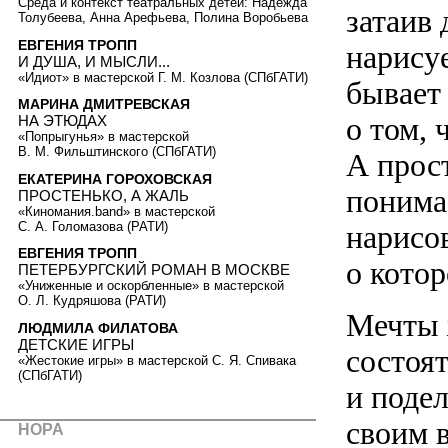
Среда и контекст театральных детей: Надежда
затаив
Толубеева, Анна Арефьева, Полина Воробьева
ЕВГЕНИЯ ТРОПП
нарисуе
И ДУША, И МЫСЛИ...
«Идиот» в мастерской Г. М. Козлова (СПбГАТИ)
бывает 
МАРИНА ДМИТРЕВСКАЯ
о том, 
НА ЭТЮДАХ
«Попрыгунья» в мастерской
В. М. Фильштинского (СПбГАТИ)
А прос
ЕКАТЕРИНА ГОРОХОВСКАЯ
понима
ПРОСТЕНЬКО, А ЖАЛЬ
«Киномания.band» в мастерской
С. А. Голомазова (РАТИ)
нарисов
ЕВГЕНИЯ ТРОПП
о кото
ПЕТЕРБУРГСКИЙ РОМАН В МОСКВЕ
«Униженные и оскорбленные» в мастерской
О. Л. Кудряшова (РАТИ)
Мечты 
ЛЮДМИЛА ФИЛАТОВА
ДЕТСКИЕ ИГРЫ
состоят
«Жестокие игры» в мастерской С. Я. Спивака
(СПбГАТИ)
и подел
своим 
НОРА