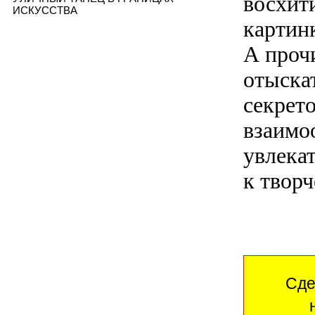
восхит
ИСКУССТВА
картинк
А прочи
отыска
секрето
взаимо
увлекат
к творч
Сде