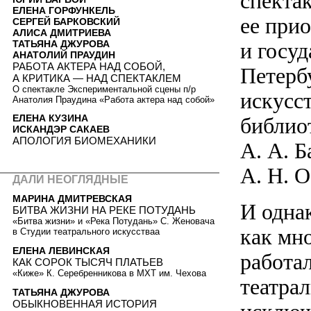
спекта
ЕЛЕНА ГОРФУНКЕЛЬ
ее при
СЕРГЕЙ БАРКОВСКИЙ
АЛИСА ДМИТРИЕВА
ТАТЬЯНА ДЖУРОВА
и госу
АНАТОЛИЙ ПРАУДИН
РАБОТА АКТЕРА НАД СОБОЙ,
Петерб
А КРИТИКА — НАД СПЕКТАКЛЕМ
О спектакле Экспериментальной сцены п/р
искусс
Анатолия Праудина «Работа актера над собой»
ЕЛЕНА КУЗИНА
библио
ИСКАНДЭР САКАЕВ
АПОЛОГИЯ БИОМЕХАНИКИ
А. А. 
А. Н. О
ДАЛИ НЕОГЛЯДНЫЕ
МАРИНА ДМИТРЕВСКАЯ
И одна
БИТВА ЖИЗНИ НА РЕКЕ ПОТУДАНЬ
«Битва жизни» и «Река Потудань» С. Женовача
как мно
в Студии театрального искусстваa
ЕЛЕНА ЛЕВИНСКАЯ
работал
КАК СОРОК ТЫСЯЧ ПЛАТЬЕВ
«Киже» К. Серебренникова в МХТ им. Чехова
театра
ТАТЬЯНА ДЖУРОВА
ОБЫКНОВЕННАЯ ИСТОРИЯ