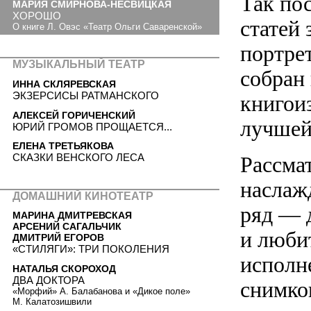
Так по
МАРИЯ СМИРНОВА-НЕСВИЦКАЯ
ХОРОШО
статей 
О книге Л. Овэс «Театр Ольги Саваренской»
портре
МУЗЫКАЛЬНЫЙ ТЕАТР
собран
ИННА СКЛЯРЕВСКАЯ
ЭКЗЕРСИСЫ РАТМАНСКОГО
книгои
АЛЕКСЕЙ ГОРИЧЕНСКИЙ
лучшей
ЮРИЙ ГРОМОВ ПРОЩАЕТСЯ...
ЕЛЕНА ТРЕТЬЯКОВА
СКАЗКИ ВЕНСКОГО ЛЕСА
Рассма
наслаж
ДОМАШНИЙ КИНОТЕАТР
ряд — 
МАРИНА ДМИТРЕВСКАЯ
АРСЕНИЙ САГАЛЬЧИК
и люби
ДМИТРИЙ ЕГОРОВ
«СТИЛЯГИ»: ТРИ ПОКОЛЕНИЯ
исполн
НАТАЛЬЯ СКОРОХОД
ДВА ДОКТОРА
снимко
«Морфий» А. Балабанова и «Дикое поле»
М. Калатозишвили