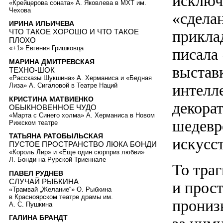
исключ
«Крейцерова соната» А. Яковлева в МХТ им.
Чехова
«сдела
ИРИНА ИЛЬИЧЕВА
приклад
ЧТО ТАКОЕ ХОРОШО И ЧТО ТАКОЕ
ПЛОХО
«+1» Евгения Гришковца
писала
МАРИНА ДМИТРЕВСКАЯ
выстав
ТЕХНО-ШОК
«Рассказы Шукшина» А. Херманиса и «Бедная
интелл
Лиза» А. Сигаловой в Театре Наций
КРИСТИНА МАТВИЕНКО
декора
ОБЫКНОВЕННОЕ ЧУДО
«Марта с Синего холма» А. Херманиса в Новом
шедевр
Рижском театре
ТАТЬЯНА РАТОБЫЛЬСКАЯ
искусст
ПУСТОЕ ПРОСТРАНСТВО ЛЮКА БОНДИ
«Король Лир» и «Еще один сюрприз любви»
Л. Бонди на Рурской Триеннале
То траг
ПАВЕЛ РУДНЕВ
СЛУЧАЙ РЫБКИНА
и прос
«Трамвай „Желание“» О. Рыбкина
в Красноярском театре драмы им.
прониз
А. С. Пушкина
ГАЛИНА БРАНДТ