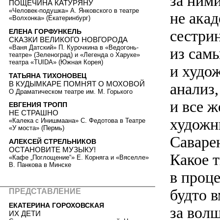
за ним
ПОЩЕЧИНА КАТУРЯНУ
«Человек-подушка» А. Янковского в театре
не ака
«Волхонка» (Екатеринбург)
сестри
ЕЛЕНА ГОРФУНКЕЛЬ
СКАЗКИ ВЕЛИКОГО НОВГОРОДА
«Ваня Датский» П. Курочкина в «Ведогонь-
из сам
театре» (Зеленоград) и «Легенда о Харуке»
театра «TUIDA» (Южная Корея)
и худо
ТАТЬЯНА ТИХОНОВЕЦ
В КУДЫМКАРЕ ПОМНЯТ О МОХОВОЙ
анализ
О Драматическом театре им. М. Горького
и все ж
ЕВГЕНИЯ ТРОПП
НЕ СТРАШНО
художн
«Калека с Инишмаана» С. Федотова в Театре
«У моста» (Пермь)
Саваре
АЛЕКСЕЙ СТРЕЛЬНИКОВ
ОСТАНОВИТЕ МУЗЫКУ!
Какое 
«Кафе „Поглощение“» Е. Корняга и «Вяселле»
В. Панкова в Минске
в проц
будто в
ПРЕДСТАВЛЕНИЕ
ЕКАТЕРИНА ГОРОХОВСКАЯ
за вол
ИХ ДЕТИ