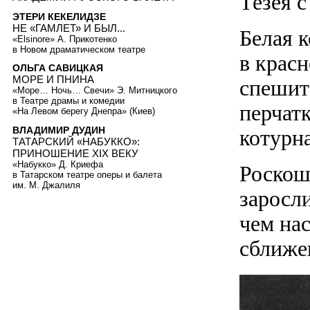
Тезея 
ЭТЕРИ КЕКЕЛИДЗЕ
НЕ «ГАМЛЕТ» И БЫЛ...
Белая 
«Elsinore» А. Прикотенко
в Новом драматическом театре
в крас
ОЛЬГА САВИЦКАЯ
МОРЕ И ПНИНА
спешит 
«Море… Ночь… Свечи» Э. Митницкого
в Театре драмы и комедии
перчат
«На Левом берегу Днепра» (Киев)
ВЛАДИМИР ДУДИН
котурна
ТАТАРСКИЙ «НАБУККО»:
ПРИНОШЕНИЕ XIX ВЕКУ
«Набукко» Д. Криефа
Роскош
в Татарском театре оперы и балета
им. М. Джалиля
заросл
чем на
сближ