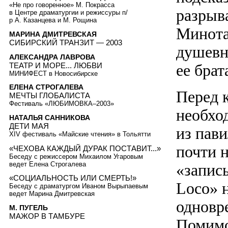
«Не про говоренное» М. Покрасса
разрыв
в Центре драматургии и режиссуры п/
р А. Казанцева и М. Рощина
Минота
МАРИНА ДМИТРЕВСКАЯ
СИБИРСКИЙ ТРАНЗИТ — 2003
душевн
АЛЕКСАНДРА ЛАВРОВА
ТЕАТР И МОРЕ... ЛЮБВИ
ее бра
МИНИФЕСТ в Новосибирске
ЕЛЕНА СТРОГАЛЕВА
Перед 
МЕЧТЫ ГЛОБАЛИСТА
Фестиваль «ЛЮБИМОВКА–2003»
необхо
НАТАЛЬЯ САННИКОВА
ДЕТИ МАЯ
из пав
XIV фестиваль «Майские чтения» в Тольятти
почти 
«ЧЕХОВА КАЖДЫЙ ДУРАК ПОСТАВИТ...»
Беседу с режиссером Михаилом Угаровым
ведет Елена Строгалева
«запись
«СОЦИАЛЬНОСТЬ ИЛИ СМЕРТЬ!»
Loco» 
Беседу с драматургом Иваном Вырыпаевым
ведет Марина Дмитревская
одновр
М. ПУГЕЛЬ
МАЖОР В ТАМБУРЕ
Помимо