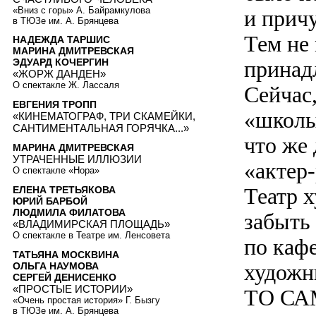
«Вниз с горы» А. Байрамкулова
и прич
в ТЮЗе им. А. Брянцева
Тем не
НАДЕЖДА ТАРШИС
МАРИНА ДМИТРЕВСКАЯ
принад
ЭДУАРД КОЧЕРГИН
«ЖОРЖ ДАНДЕН»
О спектакле Ж. Лассаля
Сейчас,
ЕВГЕНИЯ ТРОПП
«школы
«КИНЕМАТОГРАФ, ТРИ СКАМЕЙКИ,
САНТИМЕНТАЛЬНАЯ ГОРЯЧКА...»
что же
МАРИНА ДМИТРЕВСКАЯ
УТРАЧЕННЫЕ ИЛЛЮЗИИ
«актер-
О спектакле «Нора»
Театр 
ЕЛЕНА ТРЕТЬЯКОВА
ЮРИЙ БАРБОЙ
ЛЮДМИЛА ФИЛАТОВА
забыть
«ВЛАДИМИРСКАЯ ПЛОЩАДЬ»
О спектакле в Театре им. Ленсовета
по кафе
ТАТЬЯНА МОСКВИНА
художн
ОЛЬГА НАУМОВА
СЕРГЕЙ ДЕНИСЕНКО
«ПРОСТЫЕ ИСТОРИИ»
ТО СА
«Очень простая история» Г. Бызгу
в ТЮЗе им. А. Брянцева