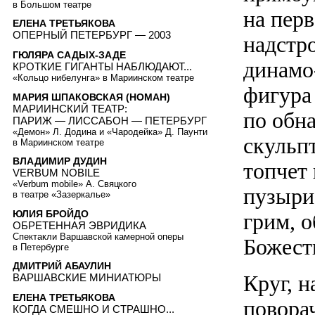
в Большом театре
на перв
ЕЛЕНА ТРЕТЬЯКОВА
ОПЕРНЫЙ ПЕТЕРБУРГ — 2003
надстро
ГЮЛЯРА САДЫХ-ЗАДЕ
динамо
КРОТКИЕ ГИГАНТЫ НАБЛЮДАЮТ...
«Кольцо нибелунга» в Мариинском театре
фигура
МАРИЯ ШПАКОВСКАЯ (НОМАН)
МАРИИНСКИЙ ТЕАТР:
по обн
ПАРИЖ — ЛИССАБОН — ПЕТЕРБУРГ
«Демон» Л. Додина и «Чародейка» Д. Паунти
скульп
в Мариинском театре
ВЛАДИМИР ДУДИН
топчет
VERBUM NOBILE
«Verbum mobile» А. Свяцкого
пузыри
в театре «Зазеркалье»
ЮЛИЯ БРОЙДО
грим, 
ОБРЕТЕННАЯ ЭВРИДИКА
Спектакли Варшавской камерной оперы
Божест
в Петербурге
ДМИТРИЙ АБАУЛИН
Круг, н
ВАРШАВСКИЕ МИНИАТЮРЫ
ЕЛЕНА ТРЕТЬЯКОВА
повора
КОГДА СМЕШНО И СТРАШНО...