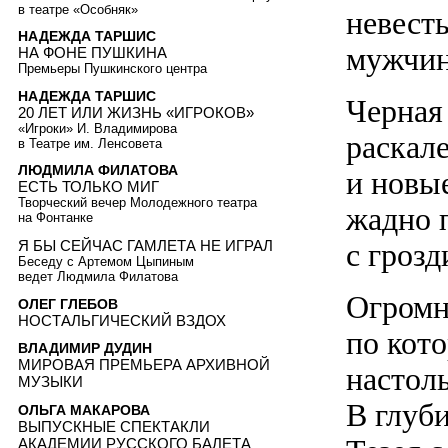
в театре «Особняк»
невесты
НАДЕЖДА ТАРШИС
мужчин
НА ФОНЕ ПУШКИНА
Премьеры Пушкинского центра
НАДЕЖДА ТАРШИС
Черная
20 ЛЕТ ИЛИ ЖИЗНЬ «ИГРОКОВ»
«Игроки» И. Владимирова
раскал
в Театре им. Ленсовета
ЛЮДМИЛА ФИЛАТОВА
и новы
ЕСТЬ ТОЛЬКО МИГ
Творческий вечер Молодежного театра
жадно 
на Фонтанке
с грозд
Я БЫ СЕЙЧАС ГАМЛЕТА НЕ ИГРАЛ
Беседу с Артемом Цыпиным
ведет Людмила Филатова
Огромн
ОЛЕГ ГЛЕБОВ
НОСТАЛЬГИЧЕСКИЙ ВЗДОХ
по кот
ВЛАДИМИР ДУДИН
МИРОВАЯ ПРЕМЬЕРА АРХИВНОЙ
настол
МУЗЫКИ
В глуби
ОЛЬГА МАКАРОВА
ВЫПУСКНЫЕ СПЕКТАКЛИ
АКАДЕМИИ РУССКОГО БАЛЕТА