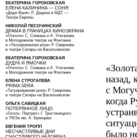
ЕКАТЕРИНА ГОРОХОВСКАЯ
ЕЛЕНА КАЛИНИНА — СОНЯ
«Дядя Ваня» Л. Додина в МДТ —
Театре Европы
НИКОЛАЙ ПЕСОЧИНСКИЙ
ДРАМА В ГРАНИЦАХ КИНОЭКРАНА
«Отелло» С. Спивака и А. Утеганова
в Молодежном театре на Фонтанке
и «Татуированная роза» Р. Смирнова
в театре Сатиры на Васильевском
ЕКАТЕРИНА ГОРОХОВСКАЯ
ДУДУК И ЯМОЧКИ
«Золот
«Отелло» С. Спивака и А. Утеганова
в Молодежном театре на Фонтанке
назад,
ЕЛЕНА СТРОГАЛЕВА
PRIMA SERA
с Могуч
«Татуированная роза» Р. Смирнова
в театре Сатиры на Васильевском
когда 
ОЛЬГА САВИЦКАЯ
ПОТЕРЯННОЕ ЛИЦО
устраи
«Гоголь. Портрет» Г. Тростянецкого
в ТЮЗе им. А. Брянцева
ситуац
ЕВГЕНИЯ ТРОПП
было н
НЕСЧАСТЛИВЫЕ ДНИ
СЧАСТЛИВОГО ЧЕЛОВЕКА