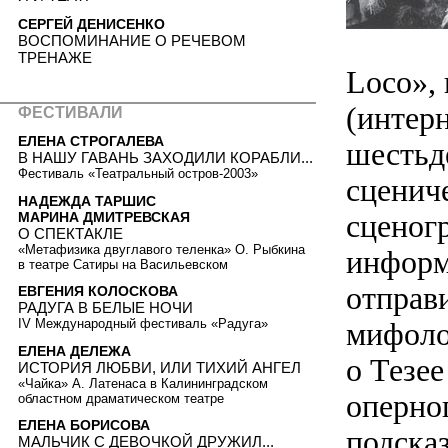
СЕРГЕЙ ДЕНИСЕНКО
ВОСПОМИНАНИЕ О РЕЧЕВОМ
ТРЕНАЖЕ
Loco»,
(интер
ФЕСТИВАЛИ
ЕЛЕНА СТРОГАЛЕВА
шестьд
В НАШУ ГАВАНЬ ЗАХОДИЛИ КОРАБЛИ...
Фестиваль «Театральный остров-2003»
сценич
НАДЕЖДА ТАРШИС
сценог
МАРИНА ДМИТРЕВСКАЯ
О СПЕКТАКЛЕ
«Метафизика двуглавого теленка» О. Рыбкина
информ
в театре Сатиры на Васильевском
отправ
ЕВГЕНИЯ КОЛОСКОВА
РАДУГА В БЕЛЫЕ НОЧИ
мифоло
IV Международный фестиваль «Радуга»
ЕЛЕНА ДЕЛЕЖА
о Тезее
ИСТОРИЯ ЛЮБВИ, ИЛИ ТИХИЙ АНГЕЛ
«Чайка» А. Латенаса в Калининградском
оперно
областном драматическом театре
ЕЛЕНА БОРИСОВА
подска
МАЛЬЧИК С ДЕВОЧКОЙ ДРУЖИЛ...