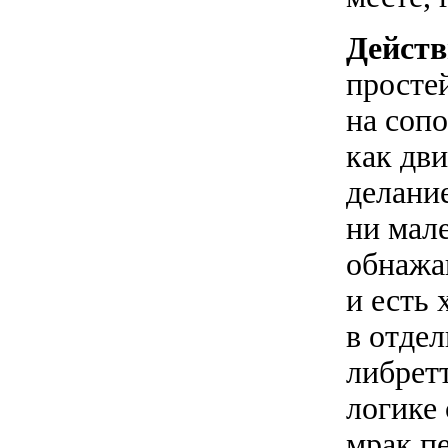
Действ
просте
на сопо
как дв
делани
ни мал
обнажа
и есть
в отде
либретт
логике
мрак п