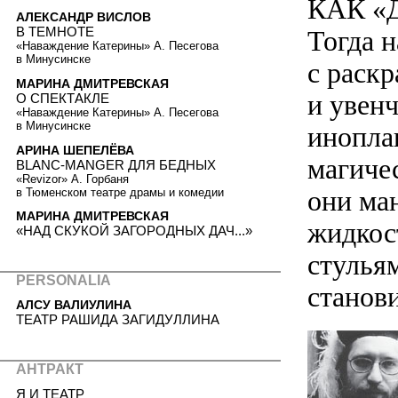
КАК «
АЛЕКСАНДР ВИСЛОВ
В ТЕМНОТЕ
Тогда 
«Наваждение Катерины» А. Песегова
в Минусинске
с раск
МАРИНА ДМИТРЕВСКАЯ
и увен
О СПЕКТАКЛЕ
«Наваждение Катерины» А. Песегова
в Минусинске
инопла
АРИНА ШЕПЕЛЁВА
магичес
BLANC-MANGER ДЛЯ БЕДНЫХ
«Revizor» А. Горбаня
они ма
в Тюменском театре драмы и комедии
МАРИНА ДМИТРЕВСКАЯ
жидкос
«НАД СКУКОЙ ЗАГОРОДНЫХ ДАЧ...»
стулья
PERSONALIA
станов
АЛСУ ВАЛИУЛИНА
ТЕАТР РАШИДА ЗАГИДУЛЛИНА
АНТРАКТ
Я И ТЕАТР