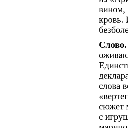
вином,
кровь.
безболе
Слово.
оживаю
Единст
деклар
слова 
«верте
сюжет 
с игру
марино