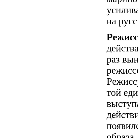
усилива
на рус
Режисс
действа
раз вы
режисс
Режисс
той еди
выступ
действ
появил
образа