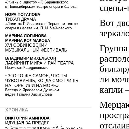
«Жизнь с идиотом» Г. Барановского
сцены-
в Новосибирском театре оперы и балета
НОРА ПОТАПОВА
ТИХАЯ ДРАМА
Вот дво
«Лолита» Г. Исаакяна в Пермском театре
оперы и балета им. П. И. Чайковского
зеркал
МАРИНА ЛОГИНОВА
МАРИНА КОЛМАКОВА
XVI СОБИНОВСКИЙ
Группа
МУЗЫКАЛЬНЫЙ ФЕСТИВАЛЬ
распол
ВЛАДИМИР МИХЕЛЬСОН
ЛАБИРИНТ МИРА И РАЙ ТЕАТРА
бильяр
Пражская Квадриеннале
«ЭТО ТО ЖЕ САМОЕ, ЧТО ТЫ
ли мол
ЧУВСТВУЕШЬ, КОГДА СМОТРИШЬ
НА ГОРЫ ИЛИ НА МОРЕ»
капли 
Беседу с Ярославом Душеком
ведет Татьяна Айзитулова
Мерцаю
ХРОНИКА
простра
ВИКТОРИЯ АМИНОВА
отслаив
ИДУЩАЯ ЗА ПРЕДЕЛ
«...Она — я — не я и она...» А. Слюсарчука