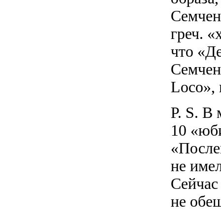
Семчен
греч. «
что «Д
Семчен
Loco», 
P. S. 
10 «юб
«После
не име
Сейчас 
не обе