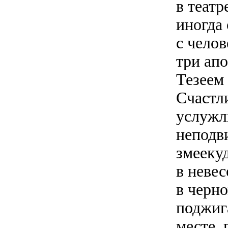
в теат
иногда
с чело
три ап
Тезеем
Счастл
услужли
неподв
змеекуд
в неве
в черн
поджиг
месте, 