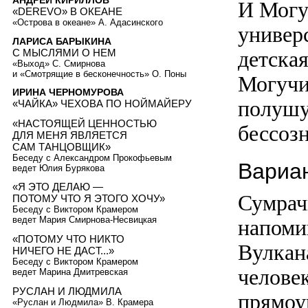
И Могу
«DEREVO» В ОКЕАНЕ
«Острова в океане» А. Адасинского
универ
ЛАРИСА БАРЫКИНА
С МЫСЛЯМИ О НЕМ
детска
«Выход» С. Смирнова
и «Смотрящие в бесконечность» О. Поны
Могучи
ИРИНА ЧЕРНОМУРОВА
полушу
«ЧАЙКА» ЧЕХОВА ПО НОЙМАЙЕРУ
«НАСТОЯЩЕЙ ЦЕННОСТЬЮ
бессозн
ДЛЯ МЕНЯ ЯВЛЯЕТСЯ
САМ ТАНЦОВЩИК»
Беседу с Александром Прокофьевым
Вариа
ведет Юлия Бурякова
«Я ЭТО ДЕЛАЮ —
Сумрачн
ПОТОМУ ЧТО Я ЭТОГО ХОЧУ»
Беседу с Виктором Крамером
ведет Мария Смирнова-Несвицкая
напоми
«ПОТОМУ ЧТО НИКТО
Вулкана
НИЧЕГО НЕ ДАСТ...»
Беседу с Виктором Крамером
человек
ведет Марина Дмитревская
РУСЛАН И ЛЮДМИЛА
прямоу
«Руслан и Людмила» В. Крамера