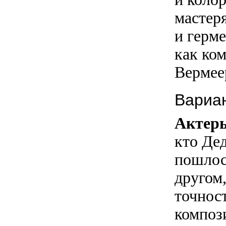
мастер
и герм
как ко
Вермее
Вариа
Актер
кто Дед
пошлос
другом
точнос
компози