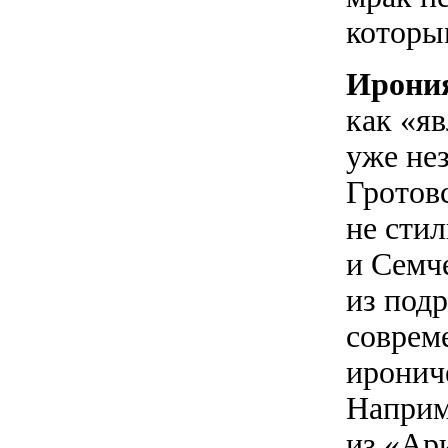
которы
Ирони
как «яв
уже не
Гротов
не стил
и Семч
из под
соврем
иронич
Наприме
из «Ари