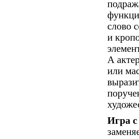
подража
функци
слово 
и кроп
элемент
А акте
или ма
вырази
поруче
художе
Игра с
заменя