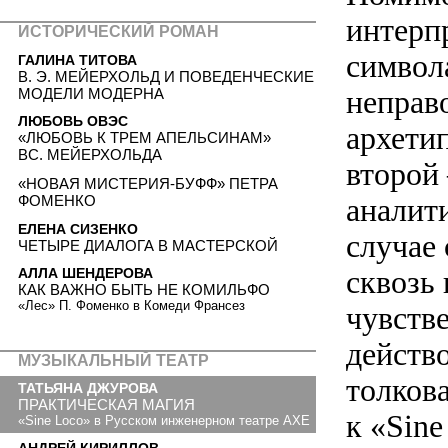
интерп
ИСТОРИЧЕСКИЙ РОМАН
символ
ГАЛИНА ТИТОВА
В. Э. МЕЙЕРХОЛЬД И ПОВЕДЕНЧЕСКИЕ
неправ
МОДЕЛИ МОДЕРНА
ЛЮБОВЬ ОВЭС
архети
«ЛЮБОВЬ К ТРЕМ АПЕЛЬСИНАМ»
ВС. МЕЙЕРХОЛЬДА
второй
«НОВАЯ МИСТЕРИЯ-БУФФ» ПЕТРА
аналити
ФОМЕНКО
ЕЛЕНА СИЗЕНКО
случае 
ЧЕТЫРЕ ДИАЛОГА В МАСТЕРСКОЙ
сквозь
АЛЛА ШЕНДЕРОВА
КАК ВАЖНО БЫТЬ НЕ КОМИЛЬФО
«Лес» П. Фоменко в Комеди Франсез
чувстве
действ
МУЗЫКАЛЬНЫЙ ТЕАТР
толкова
ТАТЬЯНА ДЖУРОВА
ПРАКТИЧЕСКАЯ МАГИЯ
к «Sine
«Sine Loco» в Русском инженерном театре AXE
АНДРЕЙ КИРИЛЛОВ