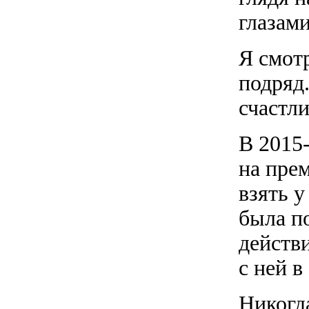
глазам
Я смот
подряд
счастли
В 2015
на пре
взять 
была по
действ
с ней в
Никогд