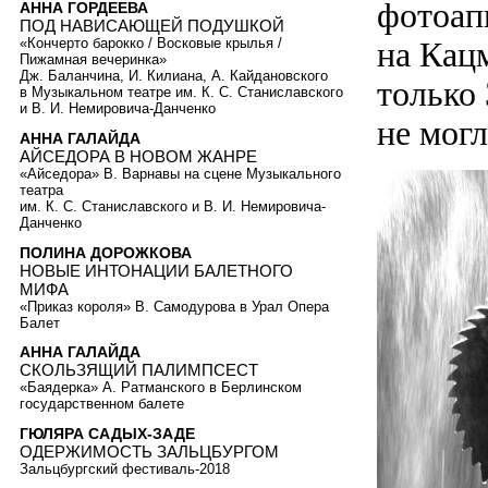
фотоапп
АННА ГОРДЕЕВА
ПОД НАВИСАЮЩЕЙ ПОДУШКОЙ
на Кац
«Кончерто барокко / Восковые крылья /
Пижамная вечеринка»
Дж. Баланчина, И. Килиана, А. Кайдановского
только
в Музыкальном театре им. К. С. Станиславского
и В. И. Немировича-Данченко
не могл
АННА ГАЛАЙДА
АЙСЕДОРА В НОВОМ ЖАНРЕ
«Айседора» В. Варнавы на сцене Музыкального
театра
им. К. С. Станиславского и В. И. Немировича-
Данченко
ПОЛИНА ДОРОЖКОВА
НОВЫЕ ИНТОНАЦИИ БАЛЕТНОГО
МИФА
«Приказ короля» В. Самодурова в Урал Опера
Балет
АННА ГАЛАЙДА
СКОЛЬЗЯЩИЙ ПАЛИМПСЕСТ
«Баядерка» А. Ратманского в Берлинском
государственном балете
ГЮЛЯРА САДЫХ-ЗАДЕ
ОДЕРЖИМОСТЬ ЗАЛЬЦБУРГОМ
Зальцбургский фестиваль-2018