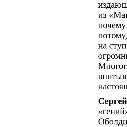
издающ
из «Ма
почему
потому,
на ступ
огромн
Многог
впитыва
настоя
Сергей
«гений»
Оболди