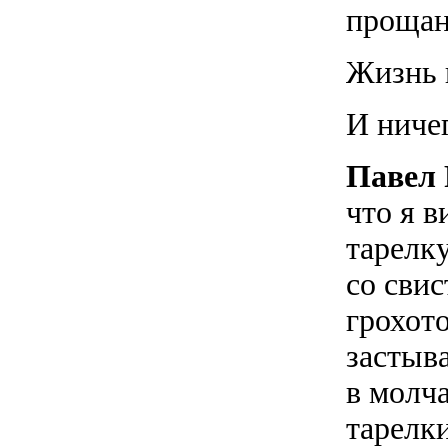
прощан
Жизнь п
И ничег
Павел 
что я в
тарелку
со свис
грохот
застыва
в молч
тарелки