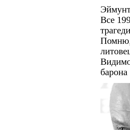
Эймунт
Все 19
трагед
Помню,
литове
Видимо
барона 