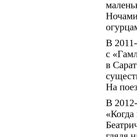
малень
Ночами
огурца
В 2011
с «Гамл
в Сарат
сущест
На поез
В 2012-
«Когда 
Беатрич
глядя 