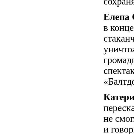
сохран
Елена 
в конц
стаканч
уничто
громад
спектак
«Балтдо
Катери
переск
не смог
и говор