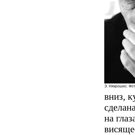
Э. Някрошюс. Фот
вниз, к
сделана
на глаз
висяще