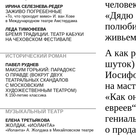
человек
ИРИНА СЕЛЕЗНЕВА-РЕДЕР
ЗАЖИВО ПОГРЕБЕННЫЕ
«Дядю 
«То, что проходит мимо» И. ван Хове
в Международном театре Амстердама
полюби
ЛЕДА ТИМОФЕЕВА
БРЕМЯ ТРАДИЦИИ. ТЕАТР КАБУКИ
живьем
НА ЧЕХОВСКОМ ФЕСТИВАЛЕ
А как 
ИСТОРИЧЕСКИЙ РОМАН
шуток)
ПАВЕЛ РУДНЕВ
МАКСИМ ГОРЬКИЙ: ПАРАДОКС
Иосифо
О ПРАВДЕ (ВОКРУГ ДВУХ
ТЕАТРАЛЬНЫХ СКАНДАЛОВ
на маст
С МОСКОВСКИМ
ХУДОЖЕСТВЕННЫМ ТЕАТРОМ)
«Как о
К 150-летию классика
евреев“
МУЗЫКАЛЬНЫЙ ТЕАТР
гениал
ЕЛЕНА ТРЕТЬЯКОВА
ЖОЛДАК. «ИОЛАНТА»
о прода
«Иоланта» А. Жолдака в Михайловском театре