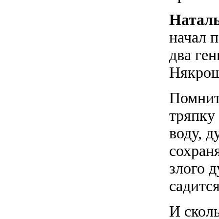
Наталь
начал п
два ге
Някрош
Помнит
тряпку
воду, д
сохраня
злого д
садитс
И скол