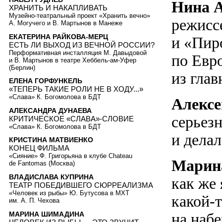
Нина 
ХРАНИТЬ И НАКАПЛИВАТЬ
Музейно-театральный проект «Хранить вечно»
режиссе
А. Могучего и В. Мартынов в Манеже
ЕКАТЕРИНА РАЙКОВА-МЕРЦ
и «Пиро
ЕСТЬ ЛИ ВЫХОД ИЗ ВЕЧНОЙ РОССИИ?
Перформативная инсталляция М. Давыдовой
по Евр
и В. Мартынов в театре Хеббель-ам-Уфер
(Берлин)
из гла
ЕЛЕНА ГОРФУНКЕЛЬ
«ТЕПЕРЬ ТАКИЕ РОЛИ НЕ В ХОДУ...»
«Слава» К. Богомолова в БДТ
Алекс
АЛЕКСАНДРА ДУНАЕВА
серьез
КРИТИЧЕСКОЕ «СЛАВА»-СЛОВИЕ
«Слава» К. Богомолова в БДТ
и делал
КРИСТИНА МАТВИЕНКО
КОНЕЦ ФИЛЬМА
«Сияние» Ф. Григорьяна в клубе Chateau
Марин
de Fantomas (Москва)
ВЛАДИСЛАВА КУПРИНА
как же 
ТЕАТР ПОБЕДИВШЕГО СЮРРЕАЛИЗМА
«Человек из рыбы» Ю. Бутусова в МХТ
какой-
им. А. П. Чехова
МАРИНА ШИМАДИНА
на наб