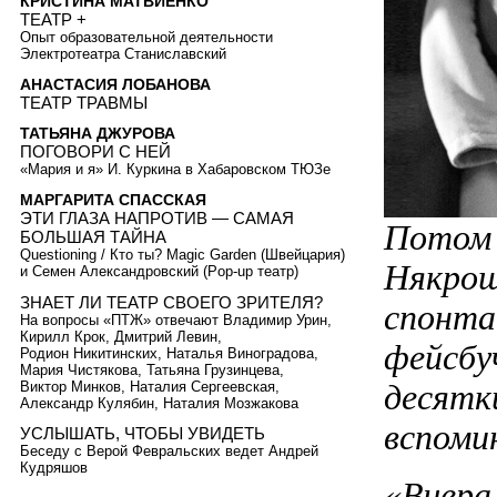
КРИСТИНА МАТВИЕНКО
ТЕАТР +
Опыт образовательной деятельности
Электротеатра Станиславский
АНАСТАСИЯ ЛОБАНОВА
ТЕАТР ТРАВМЫ
ТАТЬЯНА ДЖУРОВА
ПОГОВОРИ С НЕЙ
«Мария и я» И. Куркина в Хабаровском ТЮЗе
МАРГАРИТА СПАССКАЯ
ЭТИ ГЛАЗА НАПРОТИВ — САМАЯ
Потом 
БОЛЬШАЯ ТАЙНА
Questioning / Кто ты? Magic Garden (Швейцария)
Някрош
и Семен Александровский (Pop-up театр)
ЗНАЕТ ЛИ ТЕАТР СВОЕГО ЗРИТЕЛЯ?
спонта
На вопросы «ПТЖ» отвечают Владимир Урин,
Кирилл Крок, Дмитрий Левин,
фейсбуч
Родион Никитинских, Наталья Виноградова,
Мария Чистякова, Татьяна Грузинцева,
десятк
Виктор Минков, Наталия Сергеевская,
Александр Кулябин, Наталия Мозжакова
вспоми
УСЛЫШАТЬ, ЧТОБЫ УВИДЕТЬ
Беседу с Верой Февральских ведет Андрей
Кудряшов
«Вчера