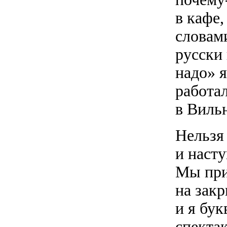
в кафе,
словами
русски 
надо» я
работал
в Вильн
Нельзя 
и насту
Мы при
на закр
и я бук
спектак