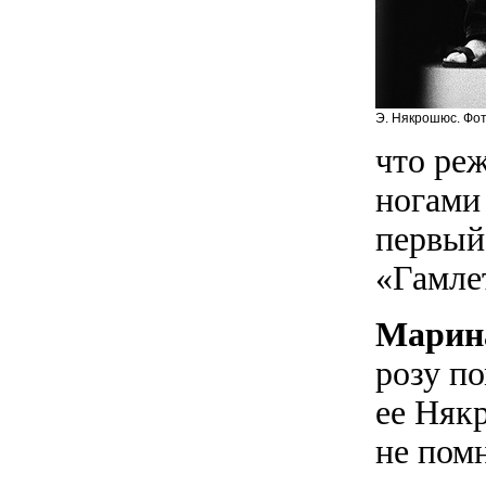
Э. Някрошюс. Фот
что ре
ногами 
первый
«Гамле
Марин
розу по
ее Няк
не пом