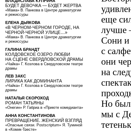
ВЛАДИСЛАВА КУПРИНА
БУДЕТ ДЕВОЧКА — БУДЕТ ЖЕРТВА
удивлен
«Мама» В. Панкова в Центре драматургии
и режиссуры
еще си
ЕЛЕНА ДЬЯКОВА
лучше —
«В ЧЕРНОМ-ЧЕРНОМ ГОРОДЕ, НА
ЧЕРНОЙ-ЧЕРНОЙ УЛИЦЕ…»
«Мама» В. Панкова в Центре драматургии
Сони и
и режиссуры
с салфе
ГАЛИНА БРАНДТ
КОЛДОВСКОЕ ОЗЕРО ЛЮБВИ
они че
НА СЦЕНЕ СВЕРДЛОВСКОЙ ДРАМЫ
«Чайка» Г. Козлова в Свердловском театре
драмы
на сле
ЛЕВ ЗАКС
спектак
ЛИРИКА КАК ДОМИНАНТА
«Чайка» Г. Козлова в Свердловском театре
проходк
драмы
НАТАЛЬЯ СКОРОХОД
Но было
РОМАН ТАТЬЯНЫ
«Онегин» Р. Габриа в «Приюте комедианта»
мы с Д
АННА КОНСТАНТИНОВА
ПРЕВРАЩЕНИЕ. ЖЕНСКИЙ ВЗГЛЯД
тетень
«Опасные связи. Postscriptum» Я. Туминой
в «Комик-Тресте»