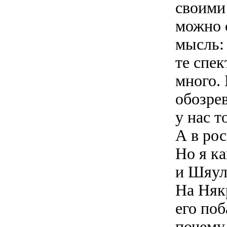
своими
можно 
мысль:
те спек
много. 
обозрев
у нас т
А в ро
Но я ка
и Шяул
На Няк
его поб
почему-