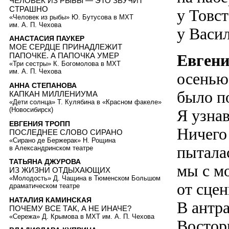
ЧЕЛОВЕК ИЗ РЫБЫ — ЭТО ЗВУЧИТ
СТРАШНО
у Товс
«Человек из рыбы» Ю. Бутусова в МХТ
им. А. П. Чехова
у Васи
АНАСТАСИЯ ПАУКЕР
МОЕ СЕРДЦЕ ПРИНАДЛЕЖИТ
Евгени
ПАПОЧКЕ. А ПАПОЧКА УМЕР
«Три сестры» К. Богомолова в МХТ
им. А. П. Чехова
осенью
АННА СТЕПАНОВА
было п
КАПКАН МИЛЛЕНИУМА
«Дети солнца» Т. Кулябина в «Красном факеле»
(Новосибирск)
Я узна
ЕВГЕНИЯ ТРОПП
Ничего 
ПОСЛЕДНЕЕ СЛОВО СИРАНО
«Сирано де Бержерак» Н. Рощина
пытала
в Александринском театре
ТАТЬЯНА ДЖУРОВА
мы с мо
ИЗ ЖИЗНИ ОТДЫХАЮЩИХ
«Молодость» Д. Чащина в Тюменском Большом
от сце
драматическом театре
НАТАЛИЯ КАМИНСКАЯ
В антр
ПОЧЕМУ ВСЕ ТАК, А НЕ ИНАЧЕ?
«Сережа» Д. Крымова в МХТ им. А. П. Чехова
Востор