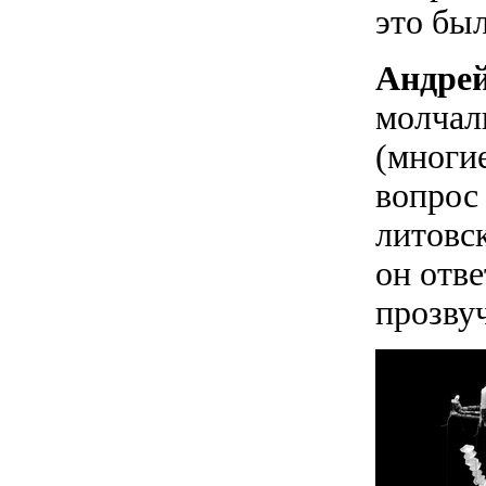
это был
Андре
молчал
(многие
вопрос
литовс
он отве
прозву