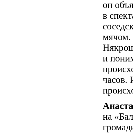
он объя
в спект
соседс
мячом.
Някрош
и поним
происхо
часов. 
происх
Анаста
на «Ба
громад