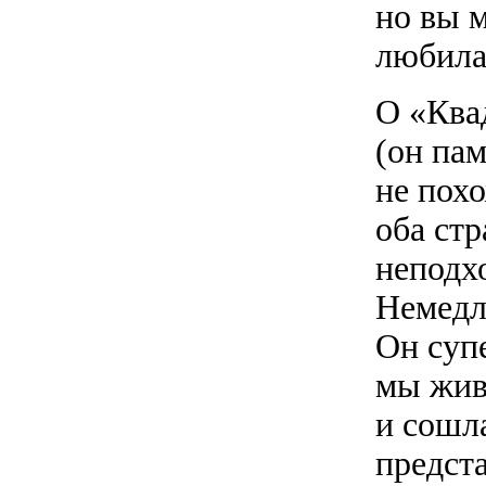
но вы м
любила
О «Ква
(он па
не похо
оба ст
неподх
Немедл
Он суп
мы жив
и сошл
предст