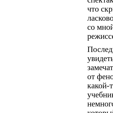
что скр
ласков
со мно
режисс
Послед
увидет
замеча
от фен
какой-т
учебник
немног
который