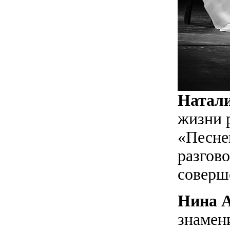
Натал
жизни р
«Песне
разгов
соверш
Нина 
знамен