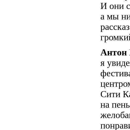
И они 
а мы ни
рассказ
громки
Антон
я увиде
фестив
центро
Сити К
на пень
желоба
понрави