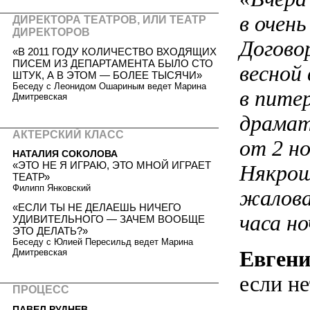
в очен
ДИРЕКТОРА ТЕАТРОВ, ИЛИ ТЕАТР
ДИРЕКТОРОВ
Догово
«В 2011 ГОДУ КОЛИЧЕСТВО ВХОДЯЩИХ
ПИСЕМ ИЗ ДЕПАРТАМЕНТА БЫЛО СТО
весной
ШТУК, А В ЭТОМ — БОЛЕЕ ТЫСЯЧИ»
Беседу с Леонидом Ошариным ведет Марина
в пите
Дмитревская
драмат
АКТЕРСКИЙ КЛАСС
от 2 но
НАТАЛИЯ СОКОЛОВА
«ЭТО НЕ Я ИГРАЮ, ЭТО МНОЙ ИГРАЕТ
Някрош
ТЕАТР»
Филипп Янковский
жаловат
«ЕСЛИ ТЫ НЕ ДЕЛАЕШЬ НИЧЕГО
часа н
УДИВИТЕЛЬНОГО — ЗАЧЕМ ВООБЩЕ
ЭТО ДЕЛАТЬ?»
Беседу с Юлией Пересильд ведет Марина
Евгени
Дмитревская
если н
ПРОЦЕСС
ПАВЕЛ РУДНЕВ