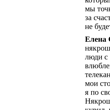
мы точн
за счас
не буде
Елена 
някрош
люди с 
влюбле
телека
мои сто
я по с
Някрошю
курил, 