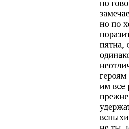
но гов
замечае
но по х
порази
пятна, 
одинак
неотли
героям 
им все 
прежне
удержат
вспыхи
не ты, 