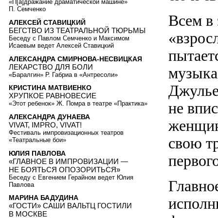
«П[а]дражание драматической машине»
П. Семченко
Всем в
АЛЕКСЕЙ СТАВИЦКИЙ
БЕГСТВО ИЗ ТЕАТРАЛЬНОЙ ТЮРЬМЫ
«взросл
Беседу с Павлом Семченко и Максимом
Исаевым ведет Алексей Ставицкий
пытаетс
АЛЕКСАНДРА СМИРНОВА-НЕСВИЦКАЯ
ЛЕКАРСТВО ДЛЯ БОЛИ
музыка
«Баралгин» Р. Габриа в «Антресоли»
Джульет
КРИСТИНА МАТВИЕНКО
ХРУПКОЕ РАВНОВЕСИЕ
не впис
«Этот ребенок» Ж. Помра в театре «Практика»
АЛЕКСАНДРА ДУНАЕВА
женщин
VIVAT, IMPRO, VIVAT!
Фестиваль импровизационных театров
свою т
«Театральные бои»
ЮЛИЯ ПАВЛОВА
первого
«ГЛАВНОЕ В ИМПРОВИЗАЦИИ —
НЕ БОЯТЬСЯ ОПОЗОРИТЬСЯ»
Беседу с Евгением Герайном ведет Юлия
Главное
Павлова
МАРИНА БАДУДИНА
исполн
«ГОСТИ» САШИ ВАЛЬТЦ ГОСТИЛИ
В МОСКВЕ