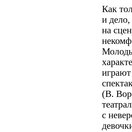
Как тол
и дело,
на сцен
некомф
Молоды
характе
играют
спекта
(В. Вор
театра
с неве
девочк