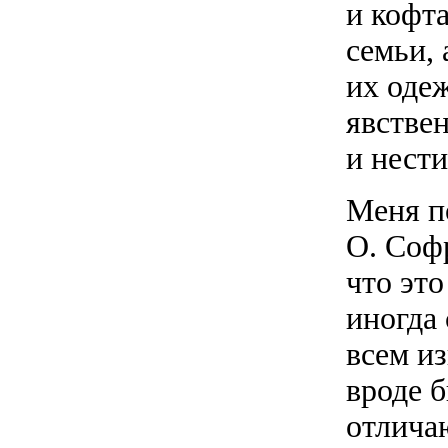
и кофта
семьи, 
их оде
явстве
и нест
Меня п
О. Соф
что это
иногда
всем из
вроде б
отлича