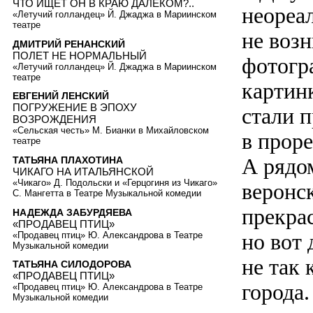
ЧТО ИЩЕТ ОН В КРАЮ ДАЛЕКОМ?..
неореал
«Летучий голландец» Й. Джаджа в Мариинском
театре
не воз
ДМИТРИЙ РЕНАНСКИЙ
ПОЛЕТ НЕ НОРМАЛЬНЫЙ
фотогр
«Летучий голландец» Й. Джаджа в Мариинском
театре
картин
ЕВГЕНИЙ ЛЕНСКИЙ
ПОГРУЖЕНИЕ В ЭПОХУ
стали п
ВОЗРОЖДЕНИЯ
«Сельская честь» М. Бианки в Михайловском
в прор
театре
А рядо
ТАТЬЯНА ПЛАХОТИНА
ЧИКАГО НА ИТАЛЬЯНСКОЙ
«Чикаго» Д. Подольски и «Герцогиня из Чикаго»
веронс
С. Мангетта в Театре Музыкальной комедии
прекра
НАДЕЖДА ЗАБУРДЯЕВА
«ПРОДАВЕЦ ПТИЦ»
но вот 
«Продавец птиц» Ю. Александрова в Театре
Музыкальной комедии
не так 
ТАТЬЯНА СИЛОДОРОВА
«ПРОДАВЕЦ ПТИЦ»
города.
«Продавец птиц» Ю. Александрова в Театре
Музыкальной комедии