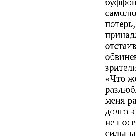
буффон
самолю
потерь,
принадл
отстаив
обвинен
зрител
«Что же
разлюб
меня р
долго 
не пос
сильны