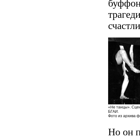
буффон
трагеди
счастл
«Не танцы». Сцен
БГАИ.
Фото из архива 
Но он п