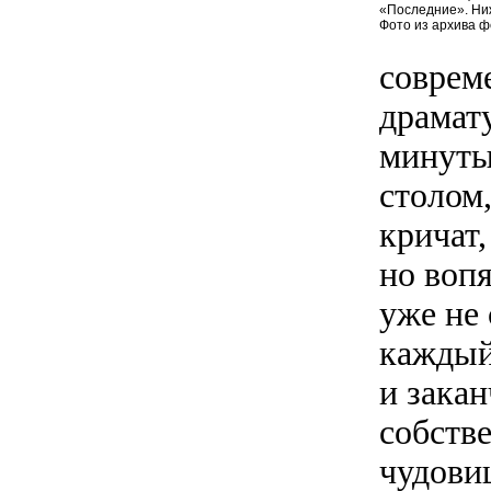
«Последние». Ни
Фото из архива 
соврем
драмат
минуты 
столом,
кричат,
но воп
уже не 
каждый 
и зака
собстве
чудови