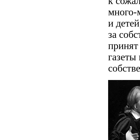
к сожал
много-
и детей
за соб
принят
газеты
собств