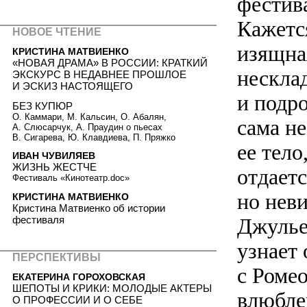
фестив
Кажется
НОВОЕ ЧТЕНИЕ
изящная
КРИСТИНА МАТВИЕНКО
«НОВАЯ ДРАМА» В РОССИИ: КРАТКИЙ
несклад
ЭКСКУРС В НЕДАВНЕЕ ПРОШЛОЕ
И ЭСКИЗ НАСТОЯЩЕГО
и подр
БЕЗ КУПЮР
О. Каммари, М. Кальсин, О. Абалян,
сама не
А. Слюсарчук, А. Праудин о пьесах
В. Сигарева, Ю. Клавдиева, П. Пряжко
ее тел
ИВАН ЧУВИЛЯЕВ
ЖИЗНЬ ЖЕСТЧЕ
отдаетс
Фестиваль «Кинотеатр.doc»
но неви
КРИСТИНА МАТВИЕНКО
Кристина Матвиенко об истории
Джульет
фестиваля
узнает 
ПЕРСПЕКТИВЫ
с Ромео
ЕКАТЕРИНА ГОРОХОВСКАЯ
ШЕПОТЫ И КРИКИ: МОЛОДЫЕ АКТЕРЫ
влюблен
О ПРОФЕССИИ И О СЕБЕ