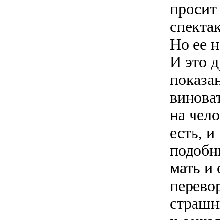
просит
спекта
Но ее 
И это 
показан
винова
на чело
есть, и
подобн
мать и 
перевор
страшн