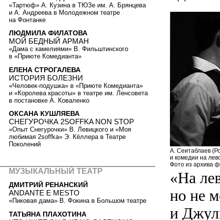
«Тартюф» А. Кузина в ТЮЗе им. А. Брянцева
и А. Андреева в Молодежном театре
на Фонтанке
ЛЮДМИЛА ФИЛАТОВА
МОЙ БЕДНЫЙ АРМАН
«Дама с камелиями» В. Фильштинского
в «Приюте Комедианта»
ЕЛЕНА СТРОГАЛЕВА
ИСТОРИЯ БОЛЕЗНИ
«Человек-подушка» в «Приюте Комедианта»
и «Королева красоты» в театре им. Ленсовета
в постановке А. Коваленко
ОКСАНА КУШЛЯЕВА
СНЕГУРОЧКА 2SOFFKA NON STOP
«Опыт Снегурочки» В. Левицкого и «Моя
любимая 2soffka» Э. Кёллера в Театре
Поколений
А. Сеитаблаев (Р
и комедии на лев
Фото из архива 
МУЗЫКАЛЬНЫЙ ТЕАТР
«На ле
ДМИТРИЙ РЕНАНСКИЙ
но не 
ANDANTE E MESTO
«Пиковая дама» В. Фокина в Большом театре
и Джул
ТАТЬЯНА ПЛАХОТИНА