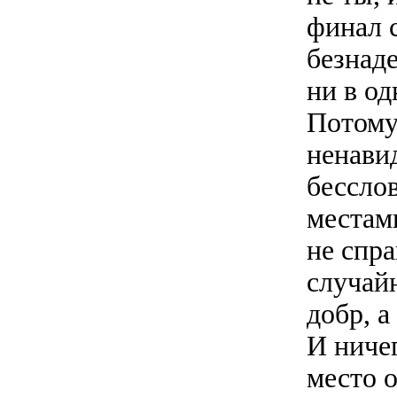
финал с
безнаде
ни в од
Потому 
ненави
бессло
местам
не спра
случайн
добр, а
И ничег
место о