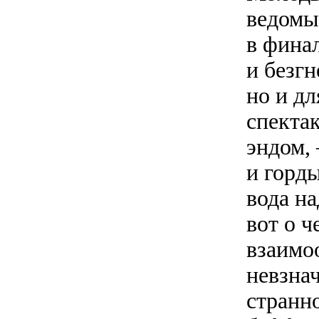
ведомы
в финал
и безгн
но и дл
спектак
эндом,
и горды
вода на
вот о ч
взаимо
невзнач
странн