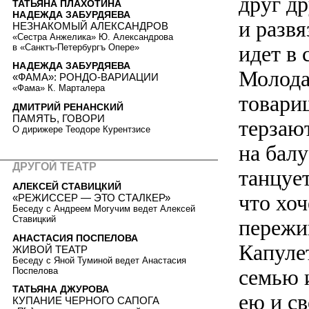
друг д
ТАТЬЯНА ПЛАХОТИНА
НАДЕЖДА ЗАБУРДЯЕВА
и разв
НЕЗНАКОМЫЙ АЛЕКСАНДРОВ
«Сестра Анжелика» Ю. Александрова
идет в 
в «Санктъ-Петербургъ Опере»
НАДЕЖДА ЗАБУРДЯЕВА
Молода
«ФАМА»: РОНДО-ВАРИАЦИИ
«Фама» К. Марталера
товарищ
ДМИТРИЙ РЕНАНСКИЙ
ПАМЯТЬ, ГОВОРИ
терзают
О дирижере Теодоре Курентзисе
на балу
ДРУГОЙ ТЕАТР
танцует
АЛЕКСЕЙ СТАВИЦКИЙ
что хо
«РЕЖИССЕР — ЭТО СТАЛКЕР»
Беседу с Андреем Могучим ведет Алексей
Ставицкий
пережи
АНАСТАСИЯ ПОСПЕЛОВА
Капуле
ЖИВОЙ ТЕАТР
Беседу с Яной Туминой ведет Анастасия
семью 
Поспелова
ТАТЬЯНА ДЖУРОВА
ею и с
КУПАНИЕ ЧЕРНОГО САПОГА