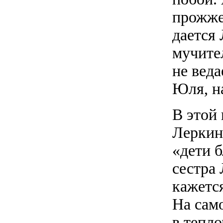
прожже
дается 
мучите
не веда
Юля, н
В этой 
Леркин
«дети 
сестра
кажется
На сам
в тепло