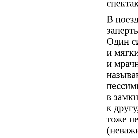
спектак
В поезд
заперт
Один с
и мягки
и мрач
называю
пессим
в замкн
к другу
тоже не
(неважн