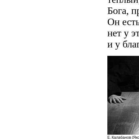
Бога, п
Он есть
нет у э
и у бл
Е. Калабанов (Як