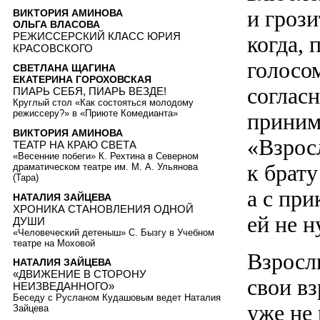
и грози
ВИКТОРИЯ АМИНОВА
ОЛЬГА ВЛАСОВА
РЕЖИССЕРСКИЙ КЛАСС ЮРИЯ
когда, 
КРАСОВСКОГО
голосом
СВЕТЛАНА ЩАГИНА
ЕКАТЕРИНА ГОРОХОВСКАЯ
согласн
ПИАРЬ СЕБЯ, ПИАРЬ ВЕЗДЕ!
Круглый стол «Как состояться молодому
режиссеру?» в «Приюте Комедианта»
приним
ВИКТОРИЯ АМИНОВА
«Взрос
ТЕАТР НА КРАЮ СВЕТА
«Весенние побеги» К. Рехтина в Северном
к брату
драматическом театре им. М. А. Ульянова
(Тара)
а с пр
НАТАЛИЯ ЗАЙЦЕВА
ХРОНИКА СТАНОВЛЕНИЯ ОДНОЙ
ей не н
ДУШИ
«Человеческий детеныш» С. Бызгу в Учебном
театре на Моховой
Взросл
НАТАЛИЯ ЗАЙЦЕВА
«ДВИЖЕНИЕ В СТОРОНУ
свои вз
НЕИЗВЕДАННОГО»
Беседу с Русланом Кудашовым ведет Наталия
уже не 
Зайцева