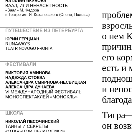
НАТАЛИЯ ЯКУБОВА
ВААЛ, ИЛИ НЕНАСЫТНОСТЬ
«Ваал» М. Федора
пробле
в Театре им. Я. Кохановского (Ополе, Польша)
взрослы
ПУТЕШЕСТВИЕ ИЗ ПЕТЕРБУРГА
о нем К
ЮРИЙ ГЕРЦМАН
RUNAWAYS
причин
TEATR NOVOGO FRONTA
его кор
ФЕСТИВАЛИ
есть и 
ВИКТОРИЯ АМИНОВА
поднош
НАДЕЖДА СТОЕВА
АЛЕКСАНДРА СМИРНОВА-НЕСВИЦКАЯ
и непос
АЛЕКСАНДРА ДУНАЕВА
VI МЕЖДУНАРОДНЫЙ ФЕСТИВАЛЬ
МОНОСПЕКТАКЛЕЙ «МОНОКЛЬ»
благод
Тигра—
ШКОЛА
НИКОЛАЙ ПЕСОЧИНСКИЙ
он воз
ТАЙНЫ И СЕКРЕТЫ
«ОТКРЫТОЙ ПЕДАГОГИКИ»