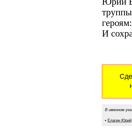
Юрий Е
труппы,
героям:
И сохр
Сде
В именном ука
•
Елагин Юрий