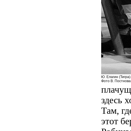
Ю. Елагин (Тигра
Фото В. Постнова
плачущу
здесь х
Там, г
этот бе