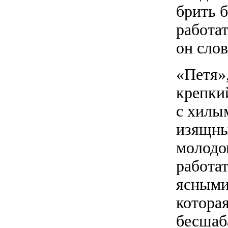
брить б
работат
он слов
«Петя»
крепки
с хилы
изящны
молодом
работат
ясными 
которая
бесшаб