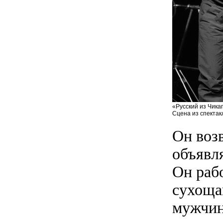
«Русский из Чикаг
Сцена из спектак
Он возв
объявля
Он рабо
сухоща
мужчин