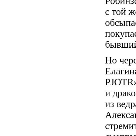
Робинз
с той 
обсыпа
покупае
бывший 
Но чере
Елагин
PJOTR»
и драк
из ведр
Алекса
стреми