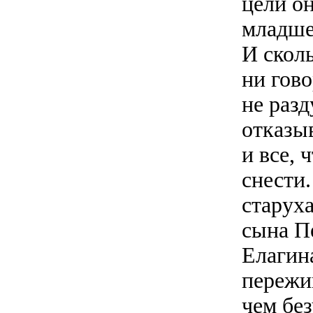
цели о
младше
И сколь
ни гово
не разд
отказыв
и все,
снести.
старуха
сына Пе
Елагин
пережив
чем бе