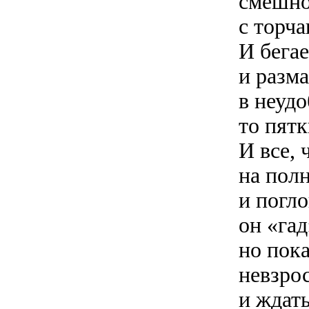
смешно
с торч
И бега
и разм
в неудо
то пятк
И все, 
на полн
и погло
он «гад
но пок
невзро
и ждать