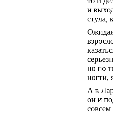
то и д
и выхо
стула, 
Ожидая 
взросл
казать
серьезн
но по т
ногти, 
А в Лар
он и по
совсем 