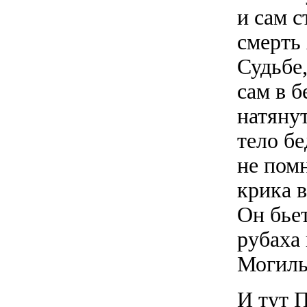
и сам 
смерть 
Судьбе,
сам в б
натяну
тело бе
не помн
крика в
Он бьет
рубаха 
Могиль
И тут П