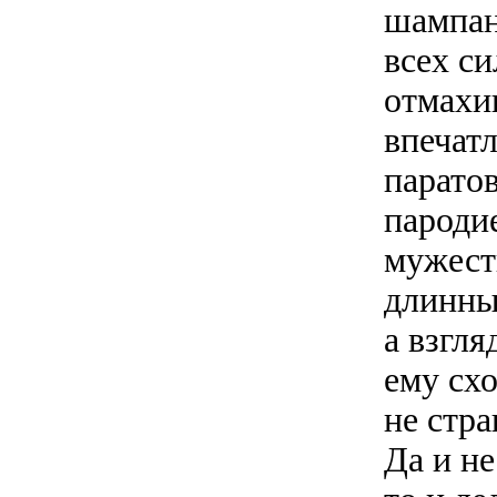
шампан
всех си
отмахив
впечатл
паратов
пароди
мужест
длинный
а взгля
ему сх
не стр
Да и не