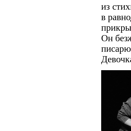
из сти
в равн
прикры
Он без
писарю.
Девочк