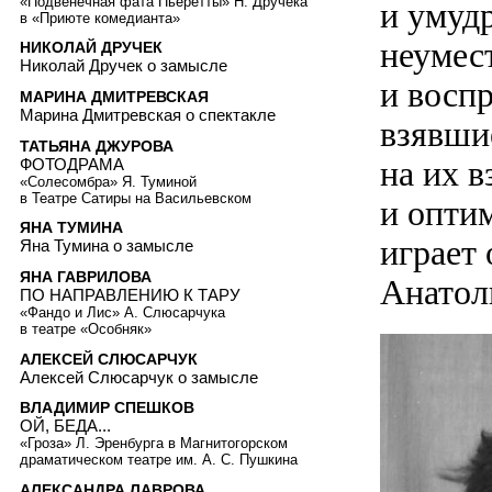
«Подвенечная фата Пьеретты» Н. Дручека
и умуд
в «Приюте комедианта»
неумес
НИКОЛАЙ ДРУЧЕК
Николай Дручек о замысле
и восп
МАРИНА ДМИТРЕВСКАЯ
Марина Дмитревская о спектакле
взявши
ТАТЬЯНА ДЖУРОВА
на их 
ФОТОДРАМА
«Солесомбра» Я. Туминой
в Театре Сатиры на Васильевском
и опти
ЯНА ТУМИНА
играет
Яна Тумина о замысле
ЯНА ГАВРИЛОВА
Анатол
ПО НАПРАВЛЕНИЮ К ТАРУ
«Фандо и Лис» А. Слюсарчука
в театре «Особняк»
АЛЕКСЕЙ СЛЮСАРЧУК
Алексей Слюсарчук о замысле
ВЛАДИМИР СПЕШКОВ
ОЙ, БЕДА...
«Гроза» Л. Эренбурга в Магнитогорском
драматическом театре им. А. С. Пушкина
АЛЕКСАНДРА ЛАВРОВА