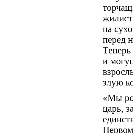
торчащ
жилист
на сухо
перед 
Теперь
и могу
взросл
злую к
«Мы ро
царь, з
единст
Первому