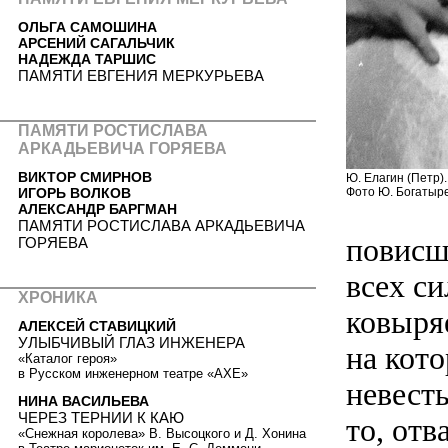
ОЛЬГА САМОШИНА
АРСЕНИЙ САГАЛЬЧИК
НАДЕЖДА ТАРШИС
ПАМЯТИ ЕВГЕНИЯ МЕРКУРЬЕВА
ПАМЯТИ РОСТИСЛАВА
АРКАДЬЕВИЧА ГОРЯЕВА
ВИКТОР СМИРНОВ
Ю. Елагин (Петр)
ИГОРЬ ВОЛКОВ
Фото Ю. Богатыр
АЛЕКСАНДР БАРГМАН
ПАМЯТИ РОСТИСЛАВА АРКАДЬЕВИЧА
повисш
ГОРЯЕВА
всех с
ХРОНИКА
ковыряе
АЛЕКСЕЙ СТАВИЦКИЙ
УЛЫБЧИВЫЙ ГЛАЗ ИНЖЕНЕРА
на кот
«Каталог героя»
в Русском инженерном театре «АХЕ»
невесты
НИНА ВАСИЛЬЕВА
ЧЕРЕЗ ТЕРНИИ К КАЮ
то, отв
«Снежная королева» В. Высоцкого и Д. Хонина