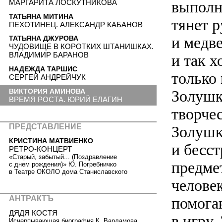
выполн
МАРГАРИТА ЛОСКУТНИКОВА
ТАТЬЯНА МИТИНА
тянет р
ПЕХОТИНЕЦ. АЛЕКСАНДР КАБАНОВ
и медве
ТАТЬЯНА ДЖУРОВА
ЧУДОВИЩЕ В КОРОТКИХ ШТАНИШКАХ.
ВЛАДИМИР БАРАНОВ
и так 
НАДЕЖДА ТАРШИС
только
СЕРГЕЙ АНДРЕЙЧУК
ВИКТОРИЯ АМИНОВА
Золушк
ВРЕМЯ РОСТА. ЮРИЙ ЕЛАГИН
творчес
ПРЕДСТАВЛЕНИЕ
Золушк
КРИСТИНА МАТВИЕНКО
и бесст
РЕТРО-КОНЦЕРТ
«Старый, забытый... (Поздравление
предме
с днем рождения)» Ю. Погребничко
в Театре ОКОЛО дома Станиславского
человек
АНТРАКТЪ
помога
ДЯДЯ КОСТЯ
в игру.
Исчерпывающая биография К. Варламова,