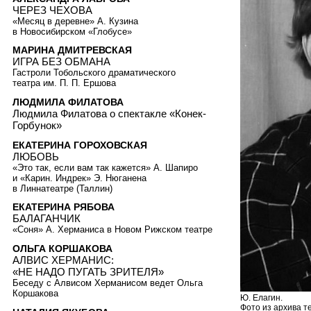
ЧЕРЕЗ ЧЕХОВА
«Месяц в деревне» А. Кузина
в Новосибирском «Глобусе»
МАРИНА ДМИТРЕВСКАЯ
ИГРА БЕЗ ОБМАНА
Гастроли Тобольского драматического
театра им. П. П. Ершова
ЛЮДМИЛА ФИЛАТОВА
Людмила Филатова о спектакле «Конек-
Горбунок»
ЕКАТЕРИНА ГОРОХОВСКАЯ
ЛЮБОВЬ
«Это так, если вам так кажется» А. Шапиро
и «Карин. Индрек» Э. Нюганена
в Линнатеатре (Таллин)
ЕКАТЕРИНА РЯБОВА
БАЛАГАНЧИК
«Соня» А. Херманиса в Новом Рижском театре
ОЛЬГА КОРШАКОВА
АЛВИС ХЕРМАНИС:
«НЕ НАДО ПУГАТЬ ЗРИТЕЛЯ»
Беседу с Алвисом Херманисом ведет Ольга
Коршакова
Ю. Елагин.
Фото из архива т