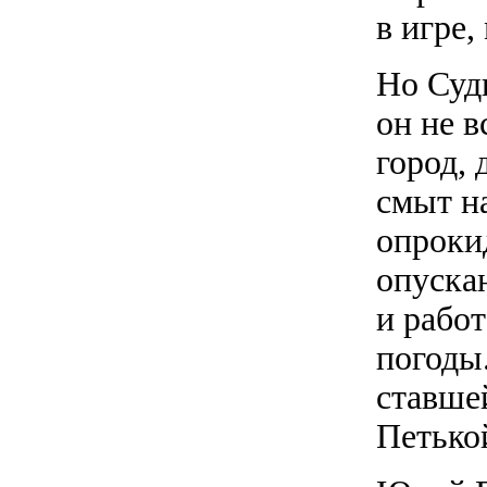
в игре,
Но Суд
он не 
город, 
смыт н
опроки
опускаю
и работ
погоды.
ставше
Петько