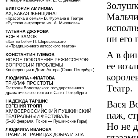
в Театре марионеток им. Е. С. Деммени
Золушк
ВИКТОРИЯ АМИНОВА
АХ, КАКАЯ ЖЕНЩИНА!
Мальчик
«Красотка и семья» В. Фурмана в Театре
«Русская антреприза им. А. Миронова»
исполн
ТАТЬЯНА ДЖУРОВА
ни его 
ВСЕ В ЗАМОК
«Как ты belle» П. Шерешевского
и «Традиционного авторского театра»
А в фи
КОНСТАНТИН ГЛЕБОВ
НОВОЕ ПОКОЛЕНИЕ РЕЖИССЕРОВ:
ее воз
ВОПРОСЫ И ПРОБЛЕМЫ
Конференция в Доме Актера (Санкт-Петербург)
короле
ЛЮДМИЛА ФИЛАТОВА
ТРИУМФ ПРОСТОТЫ
Театр.
Гастроли Вологодского государственного
драматического театра в Санкт-Петербурге
НАДЕЖДА ТАРШИС
Вася В
ЕВГЕНИЯ ТРОПП
XIV ВСЕРОССИЙСКИЙ ПУШКИНСКИЙ
паж, с
ТЕАТРАЛЬНЫЙ ФЕСТИВАЛЬ
(5–10 февраля.
Псков — Пушкинские Горы)
Но не 
ЛЮДМИЛА ИВАНОВА
глазам
ГРАНИ. В ГРАНИЦАХ ДОБРА И ЗЛА