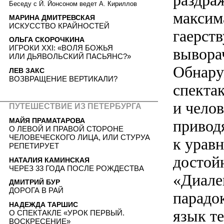
раздра
Беседу с Й. Йонсоном ведет А. Кириллов
максим
МАРИНА ДМИТРЕВСКАЯ
ИСКУССТВО КРАЙНОСТЕЙ
гаерст
ОЛЬГА СКОРОЧКИНА
ИГРОКИ XXI: «ВОЛЯ БОЖЬЯ
вывора
ИЛИ ДЬЯВОЛЬСКИЙ ПАСЬЯНС?»
Обнару
ЛЕВ ЗАКС
ВОЗВРАЩЕНИЕ ВЕРТИКАЛИ?
спектак
и чело
ПУТЕШЕСТВИЕ ИЗ ПЕТЕРБУРГА
МАЙЯ ПРАМАТАРОВА
привод
О ЛЕВОЙ И ПРАВОЙ СТОРОНЕ
ЧЕЛОВЕЧЕСКОГО ЛИЦА, ИЛИ СТУРУА
к урав
РЕПЕТИРУЕТ
достой
НАТАЛИЯ КАМИНСКАЯ
ЧЕРЕЗ 33 ГОДА ПОСЛЕ РОЖДЕСТВА
«Диале
ДМИТРИЙ БУР
ДОРОГА В РАЙ
парадо
НАДЕЖДА ТАРШИС
язык т
О СПЕКТАКЛЕ «УРОК ПЕРВЫЙ.
ВОСКРЕСЕНИЕ»