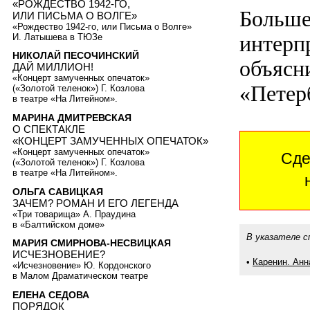
«РОЖДЕСТВО 1942-ГО,
Больше
ИЛИ ПИСЬМА О ВОЛГЕ»
«Рождество 1942-го, или Письма о Волге»
интерп
И. Латышева в ТЮЗе
НИКОЛАЙ ПЕСОЧИНСКИЙ
объясн
ДАЙ МИЛЛИОН!
«Концерт замученных опечаток»
«Петер
(«Золотой теленок») Г. Козлова
в театре «На Литейном».
МАРИНА ДМИТРЕВСКАЯ
О СПЕКТАКЛЕ
«КОНЦЕРТ ЗАМУЧЕННЫХ ОПЕЧАТОК»
«Концерт замученных опечаток»
Сде
(«Золотой теленок») Г. Козлова
в театре «На Литейном».
ОЛЬГА САВИЦКАЯ
ЗАЧЕМ? РОМАН И ЕГО ЛЕГЕНДА
«Три товарища» А. Праудина
в «Балтийском доме»
В указателе с
МАРИЯ СМИРНОВА-НЕСВИЦКАЯ
ИСЧЕЗНОВЕНИЕ?
•
Каренин. Анн
«Исчезновение» Ю. Кордонского
в Малом Драматическом театре
ЕЛЕНА СЕДОВА
ПОРЯДОК