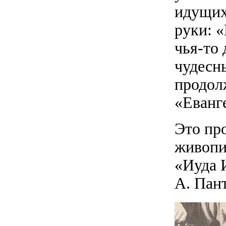
идущих
руки: 
чья-то 
чудесн
продол
«Еванг
Это про
живопи
«Иуда 
А. Пан