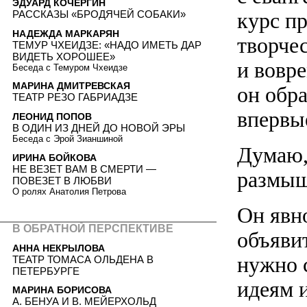
ЭДУАРД КОЧЕРГИН
РАССКАЗЫ «БРОДЯЧЕЙ СОБАКИ»
курс п
НАДЕЖДА МАРКАРЯН
творчес
ТЕМУР ЧХЕИДЗЕ: «НАДО ИМЕТЬ ДАР
ВИДЕТЬ ХОРОШЕЕ»
и вовре
Беседа с Темуром Чхеидзе
МАРИНА ДМИТРЕВСКАЯ
он обра
ТЕАТР РЕЗО ГАБРИАДЗЕ
впервые
ЛЕОНИД ПОПОВ
В ОДИН ИЗ ДНЕЙ ДО НОВОЙ ЭРЫ
Беседа с Эрой Зианшиной
Думаю,
ИРИНА БОЙКОВА
НЕ ВЕЗЕТ ВАМ В СМЕРТИ —
размышл
ПОВЕЗЕТ В ЛЮБВИ
О ролях Анатолия Петрова
Он явн
В ОБРАТНОЙ ПЕРСПЕКТИВЕ
объявит
АННА НЕКРЫЛОВА
нужно с
ТЕАТР ТОМАСА ОЛЬДЕНА В
ПЕТЕРБУРГЕ
идеям 
МАРИНА БОРИСОВА
А. БЕНУА И В. МЕЙЕРХОЛЬД