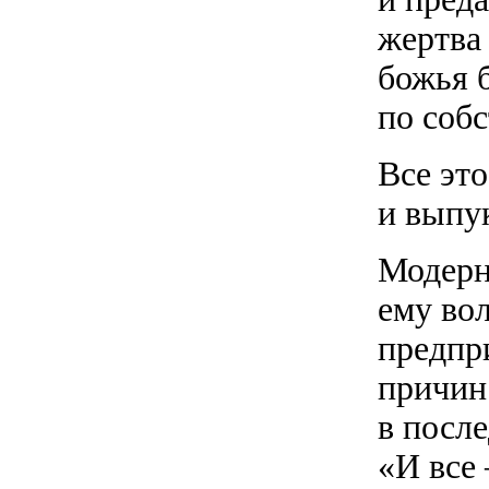
жертва 
божья 
по соб
Все это
и выпу
Модерн
ему во
предпр
причин 
в посл
«И все