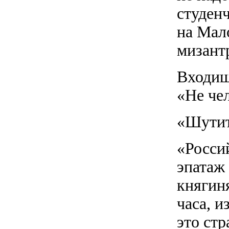
студен
на Мал
мизант
Входиш
«Не че
«Шутить
«Россий
эпатаж 
княгиня
часа, и
это ст