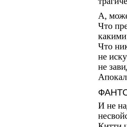
трагич
А, може
Что пр
какими
Что ни
не иск
не зав
Апокал
ФАНТ
И не н
несвой
Китти ч