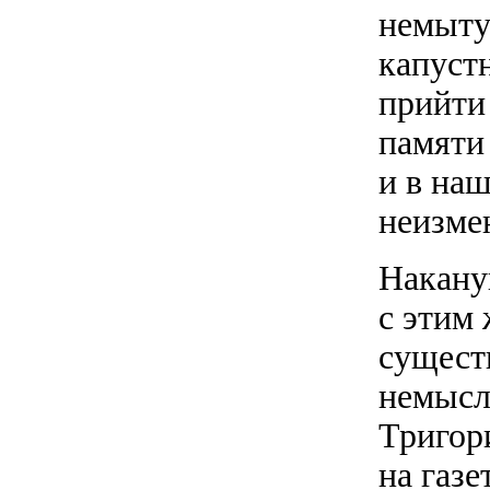
немыту
капуст
прийти 
памяти
и в наш
неизме
Накану
с этим
сущест
немысли
Тригор
на газ