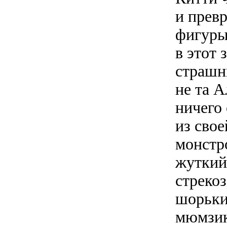
и прев
фигуры.
в этот
страшны
не та А
ничего
из сво
монстр
жуткий
стрекоз
шорьки
мюмзик