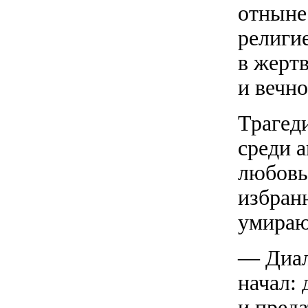
отныне
религи
в жерт
и вечно
Трагед
среди 
любовь
избран
умираю
— Диал
начал: 
и преда