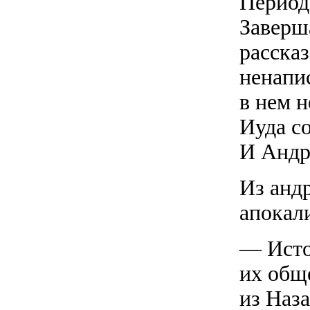
Период
Заверша
рассказ
ненапи
в нем н
Иуда со
И Андр
Из андр
апокал
— Исто
их общ
из Наза