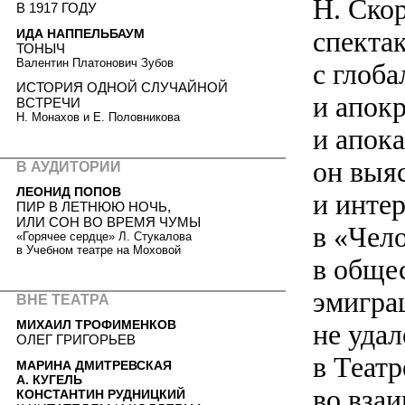
Н. Ско
В 1917 ГОДУ
спекта
ИДА НАППЕЛЬБАУМ
ТОНЫЧ
Валентин Платонович Зубов
с глоб
ИСТОРИЯ ОДНОЙ СЛУЧАЙНОЙ
и апок
ВСТРЕЧИ
Н. Монахов и Е. Половникова
и апок
он выя
В АУДИТОРИИ
ЛЕОНИД ПОПОВ
и инте
ПИР В ЛЕТНЮЮ НОЧЬ,
ИЛИ СОН ВО ВРЕМЯ ЧУМЫ
в «Чел
«Горячее сердце» Л. Стукалова
в Учебном театре на Моховой
в обще
эмигра
ВНЕ ТЕАТРА
МИХАИЛ ТРОФИМЕНКОВ
не удал
ОЛЕГ ГРИГОРЬЕВ
в Театр
МАРИНА ДМИТРЕВСКАЯ
А. КУГЕЛЬ
во вза
КОНСТАНТИН РУДНИЦКИЙ