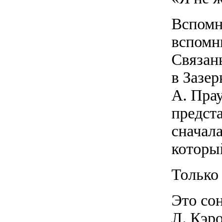
Вспомн
вспомни
Связан
в Зазе
А. Пра
предст
сначал
который
Только 
Это сон
Л. Кэро