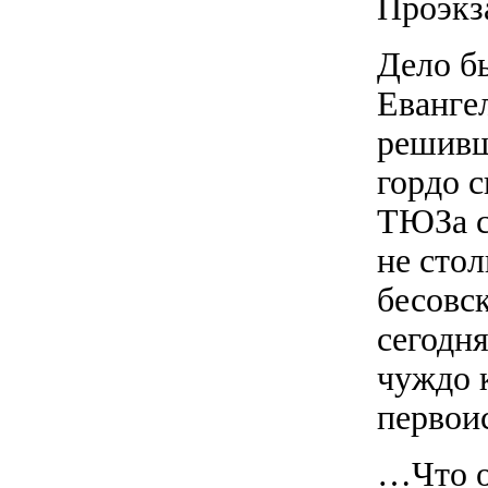
Проэкз
Дело бы
Евангел
решивши
гордо 
ТЮЗа с
не стол
бесовс
сегодн
чуждо 
первои
…Что о