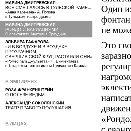
МАРИНА ДМИТРЕВСКАЯ
Один и
ВСЕ СМЕШАЛОСЬ В ТУЛЬСКОЙ РАМЕ...
«Анна Каренина» А. Попова
фонтан
в Тульском театре драмы
МАРИНА ДМИТРЕВСКАЯ
не може
РОНДО С ВАРИАЦИЯМИ
О спектаклях Анатолия Праудина
ЭЛЬВИРА ГАФАРОВА
Это св
«И В ВОЗДУХЕ И В ВОЗДУХЕ
ПРОЗРАЧНОМ,
заразн
СВЕРШИВ СВОЙ КРУГ, РАСТАЯЛИ ОНИ»
«Ромео ham Джульетта» Ф. Бикчентаева
регули
в Татарском театре имени Галиасгара Камала
нагром
В ЭМПИРЕЯХ
эклект
РОЗА ФРАНКЕНШТЕЙН
О ПОЛЬЗЕ ВЕДЬМ
написа
АЛЕКСАНДР СОКОЛЯНСКИЙ
движен
ТЕАТР ПРАВОГО ПОЛУШАРИЯ
«Рондо
В ЛИЦАХ
с еванг