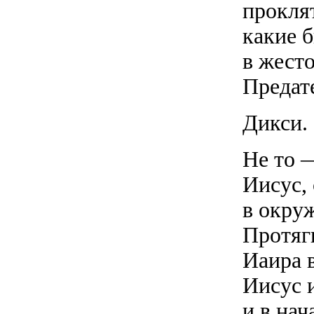
проклят
какие б
в жест
Предат
Дикси.
Не то 
Иисус,
в окру
Протяг
Иаира в
Иисус и
и в на