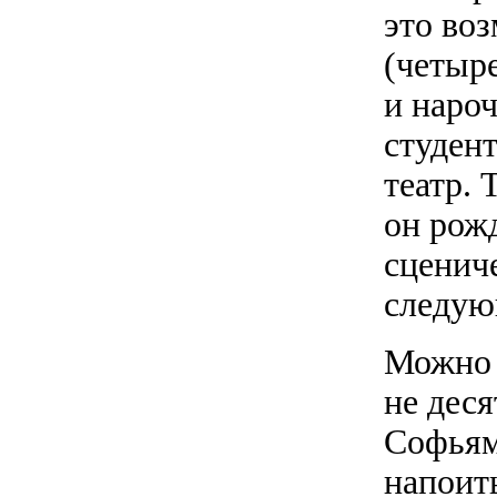
это во
(четыре
и нароч
студен
театр. 
он рож
сценич
следую
Можно 
не деся
Софьям
напоить