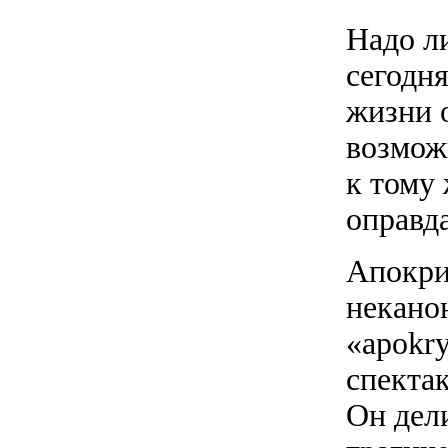
Надо л
сегодн
жизни о
возможн
к тому 
оправда
Апокри
некано
«apokr
спекта
Он дел