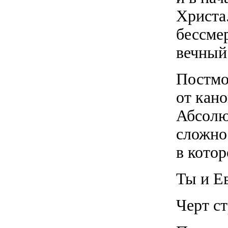
Христа.
бессмер
вечный
Постмо
от кан
Абсолют
сложно
в кото
Ты и Е
Черт ст