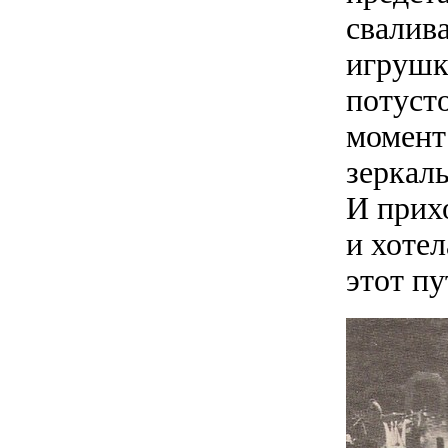
свалива
игрушк
потуст
момент
зеркал
И прихо
и хотел
этот п