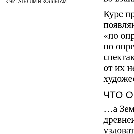
К ЧИТАТЕЛЯМ И КОЛЛЕГАМ
Курс п
появля
«по оп
по опр
спекта
от их 
художе
ЧТО О
…а Зем
древне
узлова