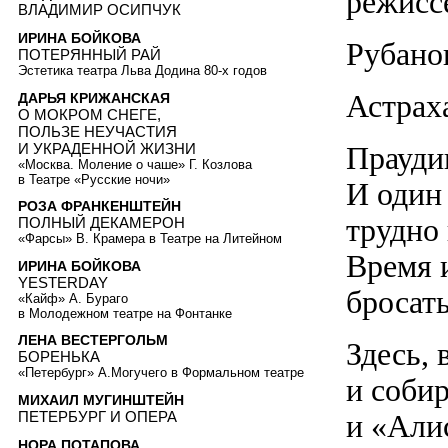
режисс
ВЛАДИМИР ОСИПЧУК
ИРИНА БОЙКОВА
Рубано
ПОТЕРЯННЫЙ РАЙ
Эстетика театра Льва Додина 80-х годов
Астрах
ДАРЬЯ КРИЖАНСКАЯ
О МОКРОМ СНЕГЕ,
ПОЛЬЗЕ НЕУЧАСТИЯ
И УКРАДЕННОЙ ЖИЗНИ
Прауди
«Москва. Моление о чаше» Г. Козлова
в Театре «Русские ночи»
И один
РОЗА ФРАНКЕНШТЕЙН
трудно
ПОЛНЫЙ ДЕКАМЕРОН
«Фарсы» В. Крамера в Театре на Литейном
Время и
ИРИНА БОЙКОВА
YESTERDAY
бросать
«Кайф» А. Бураго
в Молодежном театре на Фонтанке
ЛЕНА ВЕСТЕРГОЛЬМ
Здесь,
БОРЕНЬКА
«Петербург» А.Могучего в Формальном театре
и соби
МИХАИЛ МУГИНШТЕЙН
и «Алис
ПЕТЕРБУРГ И ОПЕРА
НОРА ПОТАПОВА