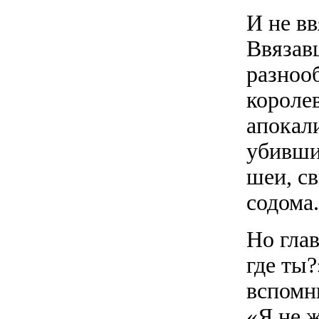
И не вв
Ввязав
разноо
короле
апокал
убивши
шеи, с
содома.
Но гла
где ты
вспомн
«Я не 