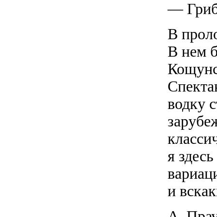
— Гриб
В прол
В нем б
Кощунс
Спекта
водку 
зарубе
класси
я здесь
вариаци
и вскак
А. Прау