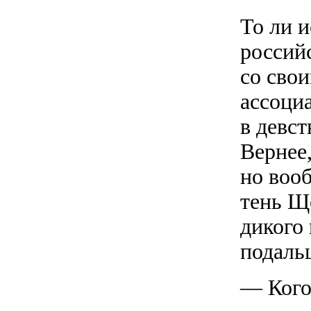
То ли и
россий
со сво
ассоци
в девст
Вернее,
но воо
тень Щ
дикого 
подаль
— Кого