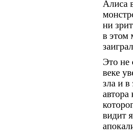
Алиса 
монстр
ни зрит
в этом 
заиграл
Это не
веке у
зла и в
автора
которо
видит 
апокал