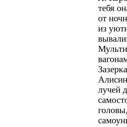
тебя он
от ноч
из уют
вывали
Мульти
вагона
Зазерка
Алисин
лучей 
самост
головы,
самоун