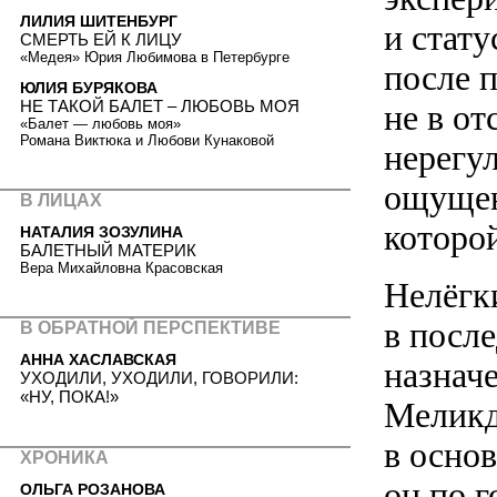
ЛИЛИЯ ШИТЕНБУРГ
и стат
СМЕРТЬ ЕЙ К ЛИЦУ
«Медея» Юрия Любимова в Петербурге
после 
ЮЛИЯ БУРЯКОВА
НЕ ТАКОЙ БАЛЕТ – ЛЮБОВЬ МОЯ
не в о
«Балет — любовь моя»
Романа Виктюка и Любови Кунаковой
нерегу
ощущен
В ЛИЦАХ
которой
НАТАЛИЯ ЗОЗУЛИНА
БАЛЕТНЫЙ МАТЕРИК
Вера Михайловна Красовская
Нелёгк
в после
В ОБРАТНОЙ ПЕРСПЕКТИВЕ
АННА ХАСЛАВСКАЯ
назнач
УХОДИЛИ, УХОДИЛИ, ГОВОРИЛИ:
«НУ, ПОКА!»
Меликд
в осно
ХРОНИКА
он по 
ОЛЬГА РОЗАНОВА