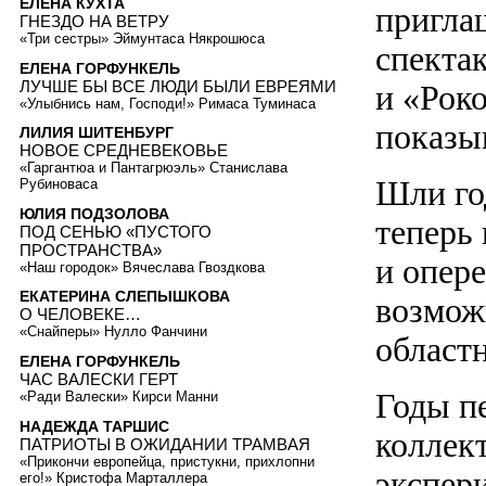
ЕЛЕНА КУХТА
пригла
ГНЕЗДО НА ВЕТРУ
«Три сестры» Эймунтаса Някрошюса
спекта
ЕЛЕНА ГОРФУНКЕЛЬ
ЛУЧШЕ БЫ ВСЕ ЛЮДИ БЫЛИ ЕВРЕЯМИ
и «Рок
«Улыбнись нам, Господи!» Римаса Туминаса
показы
ЛИЛИЯ ШИТЕНБУРГ
НОВОЕ СРЕДНЕВЕКОВЬЕ
«Гаргантюа и Пантагрюэль» Станислава
Шли год
Рубиноваса
ЮЛИЯ ПОДЗОЛОВА
теперь
ПОД СЕНЬЮ «ПУСТОГО
ПРОСТРАНСТВА»
и опер
«Наш городок» Вячеслава Гвоздкова
ЕКАТЕРИНА СЛЕПЫШКОВА
возмож
О ЧЕЛОВЕКЕ…
«Снайперы» Нулло Фанчини
областн
ЕЛЕНА ГОРФУНКЕЛЬ
ЧАС ВАЛЕСКИ ГЕРТ
Годы п
«Ради Валески» Кирси Манни
НАДЕЖДА ТАРШИС
коллек
ПАТРИОТЫ В ОЖИДАНИИ ТРАМВАЯ
«Прикончи европейца, пристукни, прихлопни
экспери
его!» Кристофа Марталлера