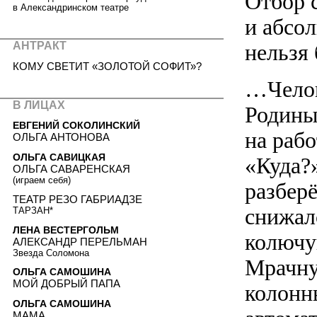
Отбор 
в Александринском театре
и абсол
нельзя 
АНТРАКТ
КОМУ СВЕТИТ «ЗОЛОТОЙ СОФИТ»?
…Челов
В ЛИЦАХ
Родины,
ЕВГЕНИЙ СОКОЛИНСКИЙ
на рабо
ОЛЬГА АНТОНОВА
ОЛЬГА САВИЦКАЯ
«Куда?
ОЛЬГА САВАРЕНСКАЯ
(играем себя)
разбер
ТЕАТР РЕЗО ГАБРИАДЗЕ
снижал
ТАРЗАН*
ЛЕНА ВЕСТЕРГОЛЬМ
колючу
АЛЕКСАНДР ПЕРЕЛЬМАН
Звезда Соломона
Мрачну
ОЛЬГА САМОШИНА
МОЙ ДОБРЫЙ ПАПА
колонн
ОЛЬГА САМОШИНА
МАМА