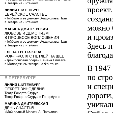
оружия
в Театре на Литейном
проект
ЛИЛИЯ ШИТЕНБУРГ
ЕВРЕЙСКОЕ СЧАСТЬЕ
создан
«Тойбеле и ее демон» Владислава Пази
в Театре на Литейном
можно 
МАРИНА ДМИТРЕВСКАЯ
ЛЮБОВЬ И ДЕМОНИЗМ
и произ
В ПРОЦЕССЕ ВОПЛОЩЕНИЯ
«Тойбеле и ее демон» Владислава Пази
Здесь 
в Театре на Литейном
ЕЛЕНА ТРЕТЬЯКОВА
благод
РОК-Н-РОЛЛ С ПЕТЛЁЙ НА ШЕЕ
«Трёхгрошовая опера» Семёна Спивака
в Молодежном театре на Фонтанке
В 1947
по стр
В ПЕТЕРБУРГЕ
и спец
ЛИЛИЯ ШИТЕНБУРГ
СЕКРЕТ ВИНОДЕЛИЯ
дороги
Театр Роберта Стуруа
Театр Роберта Стуруа в Петербурге
уникал
МАРИНА ДМИТРЕВСКАЯ
ДЕНЬ СЧАСТЬЯ
«Мой бедный Марат» А. Праудина