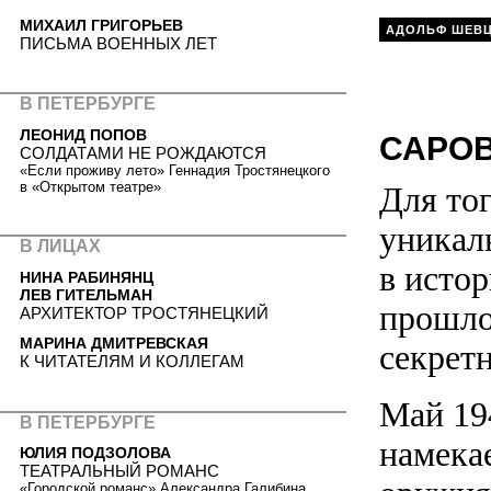
МИХАИЛ ГРИГОРЬЕВ
АДОЛЬФ ШЕВ
ПИСЬМА ВОЕННЫХ ЛЕТ
В ПЕТЕРБУРГЕ
ЛЕОНИД ПОПОВ
САРОВ
СОЛДАТАМИ НЕ РОЖДАЮТСЯ
«Если проживу лето» Геннадия Тростянецкого
в «Открытом театре»
Для тог
уникаль
В ЛИЦАХ
в исто
НИНА РАБИНЯНЦ
ЛЕВ ГИТЕЛЬМАН
прошло
АРХИТЕКТОР ТРОСТЯНЕЦКИЙ
МАРИНА ДМИТРЕВСКАЯ
секрет
К ЧИТАТЕЛЯМ И КОЛЛЕГАМ
Май 19
В ПЕТЕРБУРГЕ
намека
ЮЛИЯ ПОДЗОЛОВА
ТЕАТРАЛЬНЫЙ РОМАНС
«Городской романс» Александра Галибина