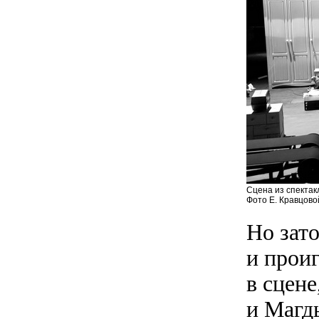
Сцена из спектак
Фото Е. Кравцово
Но зат
и прои
в сцене
и Магд