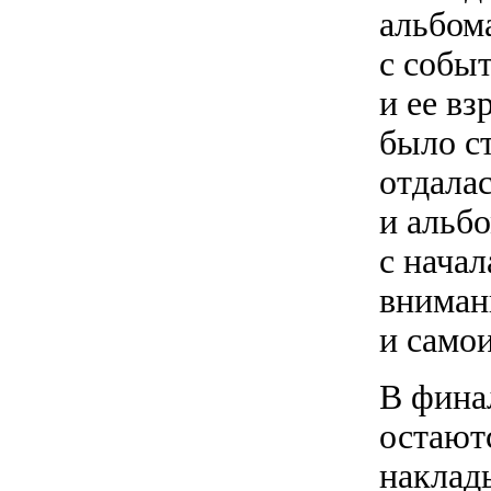
альбом
с собы
и ее в
было ст
отдала
и альбо
с нача
внимани
и само
В фина
остают
наклад