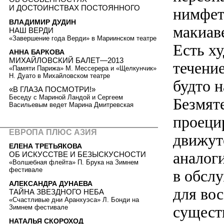
И ДОСТОИНСТВАХ ПОСТОЯННОГО
нимфет
ВЛАДИМИР ДУДИН
макиав
НАШ ВЕРДИ
«Завершение года Верди» в Мариинском театре
Есть х
АННА БАРКОВА
МИХАЙЛОВСКИЙ БАЛЕТ—2013
течени
«Памяти Парижа» М. Мессерера и «Щелкунчик»
Н. Дуато в Михайловском театре
будто 
«В ГЛАЗА ПОСМОТРИ!»
Беседу с Мариной Ландой и Сергеем
Безмят
Васильевым ведет Марина Дмитревская
проеци
ЕВРОПА ПЛЮС АЗИЯ
движут
ЕЛЕНА ТРЕТЬЯКОВА
аналоги
ОБ ИСКУССТВЕ И БЕЗЫСКУСНОСТИ
«Волшебная флейта» П. Брука на Зимнем
фестивале
в обсл
АЛЕКСАНДРА ДУНАЕВА
для вос
ТАЙНА ЗВЕЗДНОГО НЕБА
«Счастливые дни Аранхуэса» Л. Бонди на
сущест
Зимнем фестивале
НАТАЛЬЯ СКОРОХОД