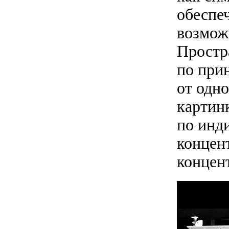
обеспеч
возмож
Простр
по при
от одно
картинк
по инд
концен
концен