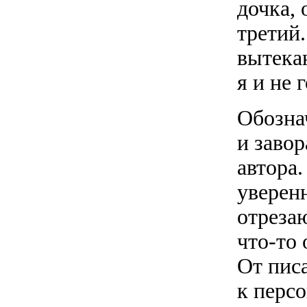
дочка,
третий
вытека
я и не
Обозна
и заво
автора.
уверенн
отрезаю
что-то
От пис
к перс