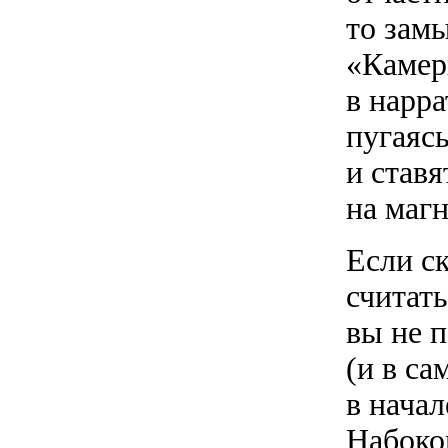
то замы
«Камер
в нарра
пугаяс
и ставя
на маг
Если с
считать
вы не п
(и в са
в начал
Набоков