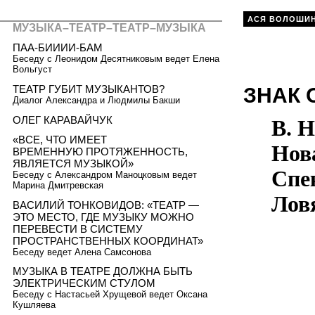
АСЯ ВОЛОШИ
МУЗЫКА–ТЕАТР–ТЕАТР–МУЗЫКА
ПАА-БИИИИ-БАМ
Беседу с Леонидом Десятниковым ведет Елена
Вольгуст
ТЕАТР ГУБИТ МУЗЫКАНТОВ?
ЗНАК 
Диалог Александра и Людмилы Бакши
ОЛЕГ КАРАВАЙЧУК
В. Н
«ВСЕ, ЧТО ИМЕЕТ
Нов
ВРЕМЕННУЮ ПРОТЯЖЕННОСТЬ,
ЯВЛЯЕТСЯ МУЗЫКОЙ»
Спе
Беседу с Александром Маноцковым ведет
Марина Дмитревская
Лов
ВАСИЛИЙ ТОНКОВИДОВ: «ТЕАТР —
ЭТО МЕСТО, ГДЕ МУЗЫКУ МОЖНО
ПЕРЕВЕСТИ В СИСТЕМУ
ПРОСТРАНСТВЕННЫХ КООРДИНАТ»
Беседу ведет Алена Самсонова
МУЗЫКА В ТЕАТРЕ ДОЛЖНА БЫТЬ
ЭЛЕКТРИЧЕСКИМ СТУЛОМ
Беседу с Настасьей Хрущевой ведет Оксана
Кушляева