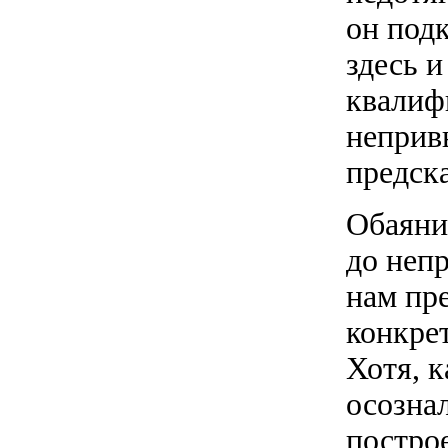
он под
здесь 
квалифи
неприв
предск
Обаяние
до неп
нам пр
конкре
Хотя, к
осозна
построе