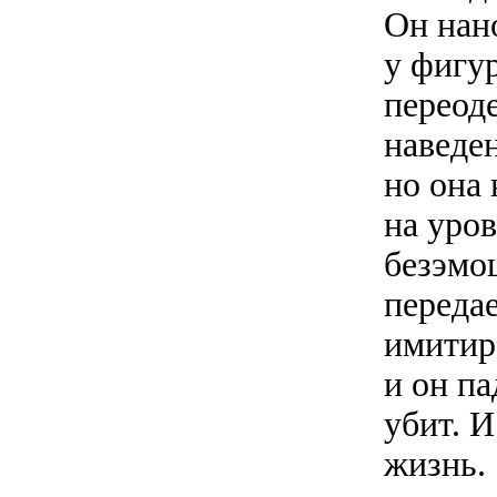
Он нан
у фигу
переоде
наведе
но она 
на уров
безэмо
передае
имитиро
и он па
убит. И
жизнь.