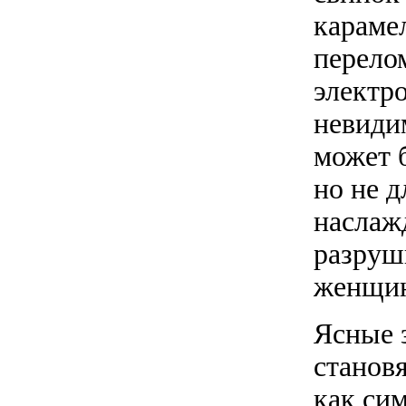
караме
перело
электр
невиди
может 
но не д
наслаж
разруш
женщин
Ясные 
станов
как си