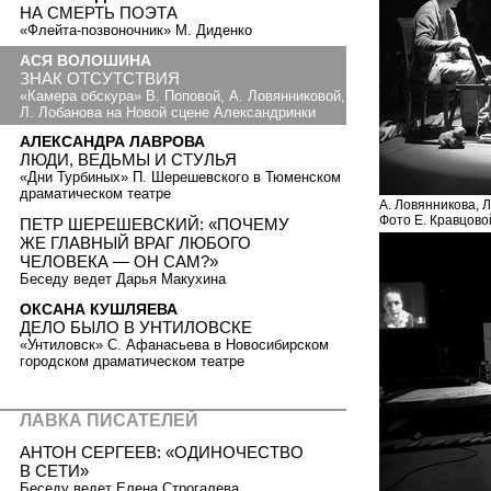
НА СМЕРТЬ ПОЭТА
«Флейта-позвоночник» М. Диденко
АСЯ ВОЛОШИНА
ЗНАК ОТСУТСТВИЯ
«Камера обскура» В. Поповой, А. Ловянниковой,
Л. Лобанова на Новой сцене Александринки
АЛЕКСАНДРА ЛАВРОВА
ЛЮДИ, ВЕДЬМЫ И СТУЛЬЯ
«Дни Турбиных» П. Шерешевского в Тюменском
драматическом театре
А. Ловянникова, Л
Фото Е. Кравцово
ПЕТР ШЕРЕШЕВСКИЙ: «ПОЧЕМУ
ЖЕ ГЛАВНЫЙ ВРАГ ЛЮБОГО
ЧЕЛОВЕКА — ОН САМ?»
Беседу ведет Дарья Макухина
ОКСАНА КУШЛЯЕВА
ДЕЛО БЫЛО В УНТИЛОВСКЕ
«Унтиловск» С. Афанасьева в Новосибирском
городском драматическом театре
ЛАВКА ПИСАТЕЛЕЙ
АНТОН СЕРГЕЕВ: «ОДИНОЧЕСТВО
В СЕТИ»
Беседу ведет Елена Строгалева