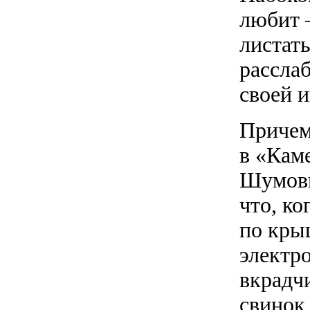
любит 
листать
рассла
своей 
Причем
в «Каме
Шумовы
что, к
по кры
электр
вкрадч
свинок