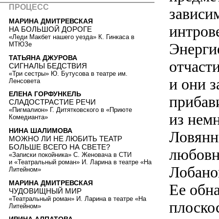
ПРОЦЕСС
зависи
МАРИНА ДМИТРЕВСКАЯ
интрове
НА БОЛЬШОЙ ДОРОГЕ
«Леди Макбет нашего уезда» К. Гинкаса в
Энерги
МТЮЗе
ТАТЬЯНА ДЖУРОВА
отчаст
СИГНАЛЫ БЕДСТВИЯ
«Три сестры» Ю. Бутусова в театре им.
и они з
Ленсовета
ЕЛЕНА ГОРФУНКЕЛЬ
прибави
СЛАДОСТРАСТИЕ РЕЧИ
«Пигмалион» Г. Дитятковского в «Приюте
из нем
Комедианта»
НИНА ШАЛИМОВА
Ловянн
МОЖНО ЛИ НЕ ЛЮБИТЬ ТЕАТР
БОЛЬШЕ ВСЕГО НА СВЕТЕ?
любовн
«Записки покойника» С. Женовача в СТИ
и «Театральный роман» И. Ларина в театре «На
Лобанов
Литейном»
МАРИНА ДМИТРЕВСКАЯ
Ее обн
ЧУДОВИЩНЫЙ МИР
«Театральный роман» И. Ларина в театре «На
плоско
Литейном»