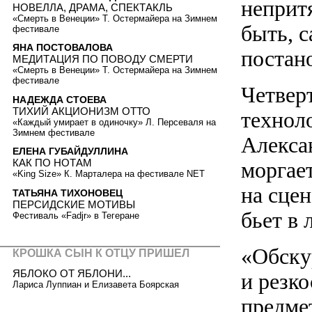
неприт
НОВЕЛЛА, ДРАМА, СПЕКТАКЛЬ
«Смерть в Венеции» Т. Остермайера на Зимнем
быть, 
фестивале
ЯНА ПОСТОВАЛОВА
постан
МЕДИТАЦИЯ ПО ПОВОДУ СМЕРТИ
«Смерть в Венеции» Т. Остермайера на Зимнем
фестивале
Четвер
НАДЕЖДА СТОЕВА
ТИХИЙ АКЦИОНИЗМ ОТТО
технол
«Каждый умирает в одиночку» Л. Персеваля на
Зимнем фестивале
Алекса
ЕЛЕНА ГУБАЙДУЛЛИНА
КАК ПО НОТАМ
моргает
«King Size» К. Марталера на фестивале NET
на сцен
ТАТЬЯНА ТИХОНОВЕЦ
ПЕРСИДСКИЕ МОТИВЫ
бьет в
Фестиваль «Fadjr» в Тегеране
«Обску
КРОШКА СЫН К ОТЦУ ПРИШЕЛ
ЯБЛОКО ОТ ЯБЛОНИ...
и резк
Лариса Луппиан и Елизавета Боярская
предме