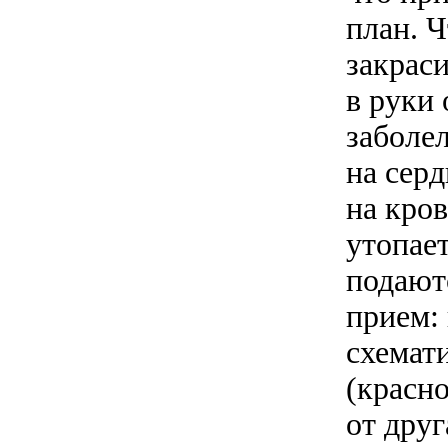
план. 
закраси
в руки 
заболе
на сер
на кро
утопает
подаютс
прием:
схемат
(красно
от дру