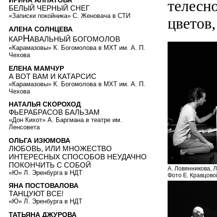
ИРИНА АЛПАТОВА
телесно
БЕЛЫЙ ЧЕРНЫЙ СНЕГ
«Записки покойника» С. Женовача в СТИ
цветов
АЛЕНА СОЛНЦЕВА
Н
КАР
АВАЛЬНЫЙ БОГОМОЛОВ
«Карамазовы» К. Богомолова в МХТ им. А. П.
Чехова
ЕЛЕНА МАМЧУР
А ВОТ ВАМ И КАТАРСИС
«Карамазовы» К. Богомолова в МХТ им. А. П.
Чехова
НАТАЛЬЯ СКОРОХОД
ФЬЕРАБРАСОВ БАЛЬЗАМ
«Дон Кихот» А. Баргмана в театре им.
Ленсовета
ОЛЬГА ИЗЮМОВА
ЛЮБОВЬ, ИЛИ МНОЖЕСТВО
ИНТЕРЕСНЫХ СПОСОБОВ НЕУДАЧНО
ПОКОНЧИТЬ С СОБОЙ
А. Ловянникова, Л
«Ю» Л. Эренбурга в НДТ
Фото Е. Кравцово
ЯНА ПОСТОВАЛОВА
ТАНЦУЮТ ВСЕ!
«Ю» Л. Эренбурга в НДТ
ТАТЬЯНА ДЖУРОВА