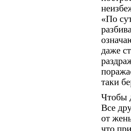
неизбе
«По сут
разбив
означа
даже с
раздраж
поражае
таки бе
Чтобы д
Все др
от жены
что пр