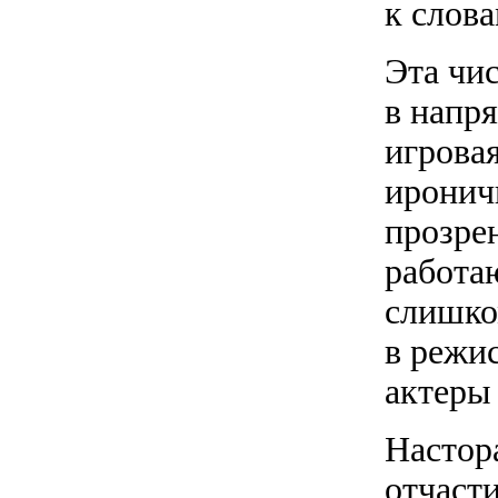
к слова
Эта чи
в напр
игровая
иронич
прозре
работа
слишко
в режис
актеры
Настор
отчаст