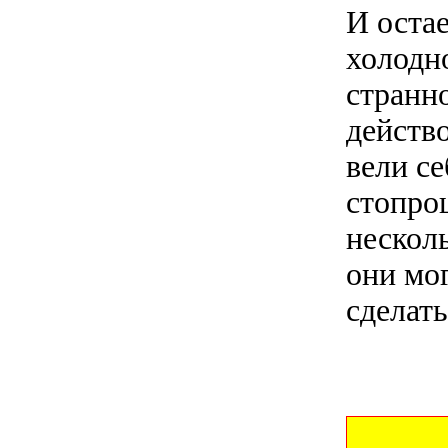
И оста
холодно
странн
действ
вели се
стопро
нескол
они мог
сделать