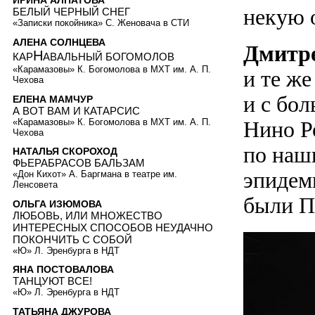
ИРИНА АЛПАТОВА
некую 
БЕЛЫЙ ЧЕРНЫЙ СНЕГ
«Записки покойника» С. Женовача в СТИ
АЛЕНА СОЛНЦЕВА
Дмитр
Н
КАР
АВАЛЬНЫЙ БОГОМОЛОВ
«Карамазовы» К. Богомолова в МХТ им. А. П.
и те ж
Чехова
и с бо
ЕЛЕНА МАМЧУР
А ВОТ ВАМ И КАТАРСИС
«Карамазовы» К. Богомолова в МХТ им. А. П.
Нино Р
Чехова
по наш
НАТАЛЬЯ СКОРОХОД
ФЬЕРАБРАСОВ БАЛЬЗАМ
эпидеми
«Дон Кихот» А. Баргмана в театре им.
Ленсовета
были П
ОЛЬГА ИЗЮМОВА
ЛЮБОВЬ, ИЛИ МНОЖЕСТВО
ИНТЕРЕСНЫХ СПОСОБОВ НЕУДАЧНО
ПОКОНЧИТЬ С СОБОЙ
«Ю» Л. Эренбурга в НДТ
ЯНА ПОСТОВАЛОВА
ТАНЦУЮТ ВСЕ!
«Ю» Л. Эренбурга в НДТ
ТАТЬЯНА ДЖУРОВА