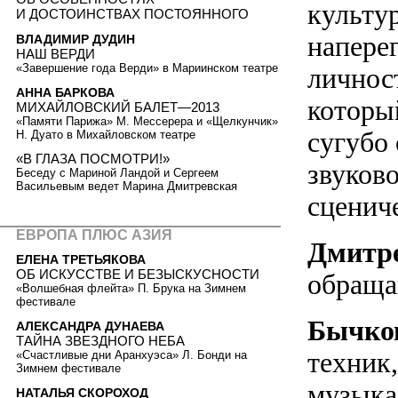
культур
И ДОСТОИНСТВАХ ПОСТОЯННОГО
напере
ВЛАДИМИР ДУДИН
НАШ ВЕРДИ
«Завершение года Верди» в Мариинском театре
личност
АННА БАРКОВА
который
МИХАЙЛОВСКИЙ БАЛЕТ—2013
«Памяти Парижа» М. Мессерера и «Щелкунчик»
сугубо 
Н. Дуато в Михайловском театре
«В ГЛАЗА ПОСМОТРИ!»
звуково
Беседу с Мариной Ландой и Сергеем
Васильевым ведет Марина Дмитревская
сцениче
ЕВРОПА ПЛЮС АЗИЯ
Дмитр
ЕЛЕНА ТРЕТЬЯКОВА
ОБ ИСКУССТВЕ И БЕЗЫСКУСНОСТИ
обраща
«Волшебная флейта» П. Брука на Зимнем
фестивале
Бычко
АЛЕКСАНДРА ДУНАЕВА
ТАЙНА ЗВЕЗДНОГО НЕБА
техник
«Счастливые дни Аранхуэса» Л. Бонди на
Зимнем фестивале
музыка
НАТАЛЬЯ СКОРОХОД