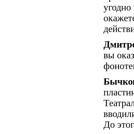
угодно 
окажет
действи
Дмитр
вы ока
фоноте
Бычко
пласти
Театра
вводил
До этог