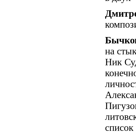
Дмитр
композ
Бычко
на сты
Ник Су
конечн
личност
Алекса
Пигузо
литовск
список