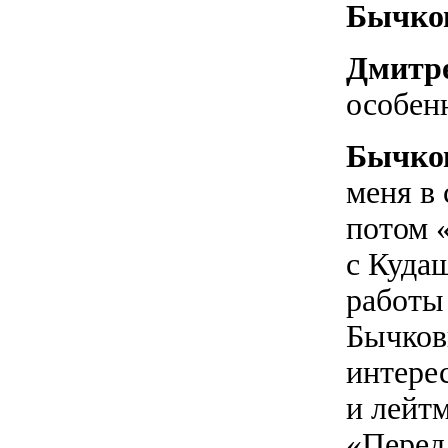
Бычко
Дмитр
особен
Бычко
меня в 
потом 
с Куда
работы
Бычков
интере
и лейт
«Перед