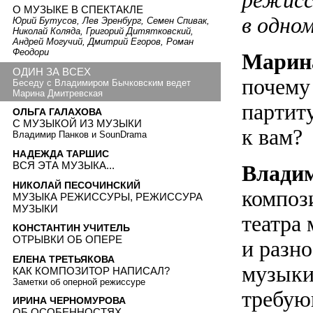
режисс
О МУЗЫКЕ В СПЕКТАКЛЕ
в одно
Юрий Бутусов, Лев Эренбург, Семен Спивак,
Николай Коляда, Григорий Дитятковский,
Андрей Могучий, Дмитрий Егоров, Роман
Феодори
Марин
ОДИН ЗА ВСЕХ
почему
Беседу с Владимиром Бычковским ведет
Марина Дмитревская
партит
ОЛЬГА ГАЛАХОВА
С МУЗЫКОЙ ИЗ МУЗЫКИ
к вам?
Владимир Панков и SounDrama
НАДЕЖДА ТАРШИС
ВСЯ ЭТА МУЗЫКА...
Влади
НИКОЛАЙ ПЕСОЧИНСКИЙ
композ
МУЗЫКА РЕЖИССУРЫ, РЕЖИССУРА
МУЗЫКИ
театра
КОНСТАНТИН УЧИТЕЛЬ
ОТРЫВКИ ОБ ОПЕРЕ
и разн
ЕЛЕНА ТРЕТЬЯКОВА
музыки
КАК КОМПОЗИТОР НАПИСАЛ?
Заметки об оперной режиссуре
требую
ИРИНА ЧЕРНОМУРОВА
ОБ ОСОБЕННОСТЯХ