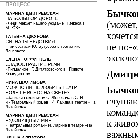
ПРОЦЕСС
Бычко
МАРИНА ДМИТРЕВСКАЯ
НА БОЛЬШОЙ ДОРОГЕ
(может
«Леди Макбет нашего уезда» К. Гинкаса в
МТЮЗе
хочется
ТАТЬЯНА ДЖУРОВА
СИГНАЛЫ БЕДСТВИЯ
не по-«
«Три сестры» Ю. Бутусова в театре им.
Ленсовета
эксклю
ЕЛЕНА ГОРФУНКЕЛЬ
СЛАДОСТРАСТИЕ РЕЧИ
«Пигмалион» Г. Дитятковского в «Приюте
Дмитр
Комедианта»
НИНА ШАЛИМОВА
Бычко
МОЖНО ЛИ НЕ ЛЮБИТЬ ТЕАТР
БОЛЬШЕ ВСЕГО НА СВЕТЕ?
«Записки покойника» С. Женовача в СТИ
слушаю 
и «Театральный роман» И. Ларина в театре «На
Литейном»
команд
МАРИНА ДМИТРЕВСКАЯ
ЧУДОВИЩНЫЙ МИР
к живо
«Театральный роман» И. Ларина в театре «На
Литейном»
важным