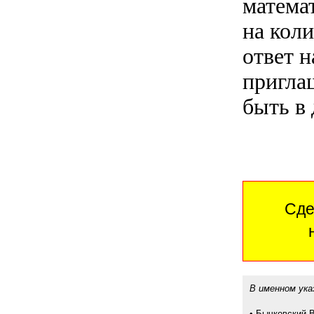
матема
на кол
ответ н
пригла
быть в 
Сде
В именном ука
•
Бычковский 