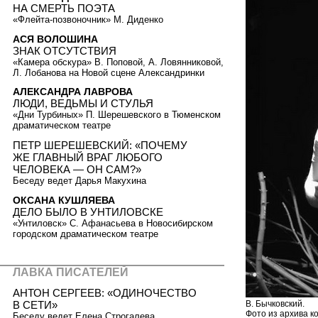
НА СМЕРТЬ ПОЭТА
«Флейта-позвоночник» М. Диденко
АСЯ ВОЛОШИНА
ЗНАК ОТСУТСТВИЯ
«Камера обскура» В. Поповой, А. Ловянниковой,
Л. Лобанова на Новой сцене Александринки
АЛЕКСАНДРА ЛАВРОВА
ЛЮДИ, ВЕДЬМЫ И СТУЛЬЯ
«Дни Турбиных» П. Шерешевского в Тюменском
драматическом театре
ПЕТР ШЕРЕШЕВСКИЙ: «ПОЧЕМУ
ЖЕ ГЛАВНЫЙ ВРАГ ЛЮБОГО
ЧЕЛОВЕКА — ОН САМ?»
Беседу ведет Дарья Макухина
ОКСАНА КУШЛЯЕВА
ДЕЛО БЫЛО В УНТИЛОВСКЕ
«Унтиловск» С. Афанасьева в Новосибирском
городском драматическом театре
ЛАВКА ПИСАТЕЛЕЙ
АНТОН СЕРГЕЕВ: «ОДИНОЧЕСТВО
В СЕТИ»
В. Бычковский.
Фото из архива к
Беседу ведет Елена Строгалева