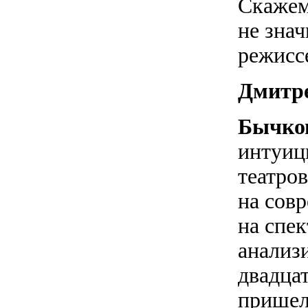
Скажем
не знач
режисс
Дмитр
Бычко
интуиц
театро
на сов
на спек
анализ
двадца
пришел