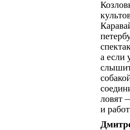
Козлов
культо
Карава
петербу
спектак
а если 
слышит
собакой
соедин
ловят —
и рабо
Дмитр