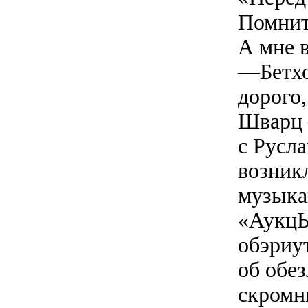
Помните
А мне 
—Бетхо
дорого,
Шварц 
с Русл
возник
музыка
«АукцЫ
обэриу
об обе
скромн