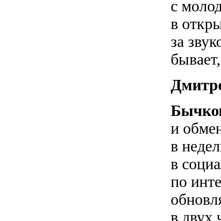
с моло
в откр
за звук
бывает
Дмитр
Бычко
и обме
в неде
в социа
по инт
обновл
в двух 