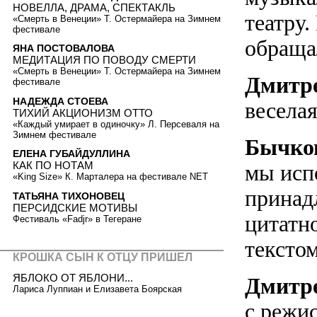
НОВЕЛЛА, ДРАМА, СПЕКТАКЛЬ
театру
«Смерть в Венеции» Т. Остермайера на Зимнем
фестивале
обраща
ЯНА ПОСТОВАЛОВА
МЕДИТАЦИЯ ПО ПОВОДУ СМЕРТИ
«Смерть в Венеции» Т. Остермайера на Зимнем
Дмитр
фестивале
НАДЕЖДА СТОЕВА
веселая
ТИХИЙ АКЦИОНИЗМ ОТТО
«Каждый умирает в одиночку» Л. Персеваля на
Зимнем фестивале
Бычко
ЕЛЕНА ГУБАЙДУЛЛИНА
КАК ПО НОТАМ
мы исп
«King Size» К. Марталера на фестивале NET
принадл
ТАТЬЯНА ТИХОНОВЕЦ
ПЕРСИДСКИЕ МОТИВЫ
цитатн
Фестиваль «Fadjr» в Тегеране
текстом
КРОШКА СЫН К ОТЦУ ПРИШЕЛ
ЯБЛОКО ОТ ЯБЛОНИ...
Дмитр
Лариса Луппиан и Елизавета Боярская
с режи