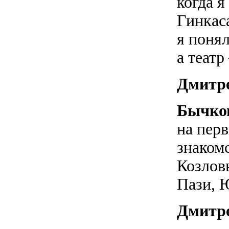
когда 
Гинкас
я поня
а театр
Дмитр
Бычко
на пер
знаком
Козлов
Пази, 
Дмитр