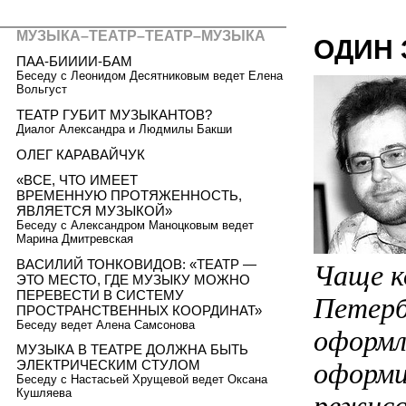
МУЗЫКА–ТЕАТР–ТЕАТР–МУЗЫКА
ОДИН 
ПАА-БИИИИ-БАМ
Беседу с Леонидом Десятниковым ведет Елена
Вольгуст
ТЕАТР ГУБИТ МУЗЫКАНТОВ?
Диалог Александра и Людмилы Бакши
ОЛЕГ КАРАВАЙЧУК
«ВСЕ, ЧТО ИМЕЕТ
ВРЕМЕННУЮ ПРОТЯЖЕННОСТЬ,
ЯВЛЯЕТСЯ МУЗЫКОЙ»
Беседу с Александром Маноцковым ведет
Марина Дмитревская
ВАСИЛИЙ ТОНКОВИДОВ: «ТЕАТР —
Чаще к
ЭТО МЕСТО, ГДЕ МУЗЫКУ МОЖНО
ПЕРЕВЕСТИ В СИСТЕМУ
Петерб
ПРОСТРАНСТВЕННЫХ КООРДИНАТ»
Беседу ведет Алена Самсонова
оформл
МУЗЫКА В ТЕАТРЕ ДОЛЖНА БЫТЬ
оформи
ЭЛЕКТРИЧЕСКИМ СТУЛОМ
Беседу с Настасьей Хрущевой ведет Оксана
Кушляева