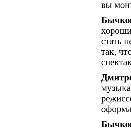
вы мон
Бычко
хороши
стать 
так, чт
спекта
Дмитр
музыка
режиссе
оформл
Бычко