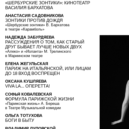
«ШЕРБУРСКИЕ ЗОНТИКИ»: КИНОТЕАТР
ВАСИЛИЯ БАРХАТОВА
АНАСТАСИЯ САДОВНИКОВА
ЗОНТИКИ ПРОТИВ ДОЖДЯ
«Шербурские зонтики» В. Бархатова
в театре «Карамболь»
НАДЕЖДА ЗАБУРДЯЕВА
РАССУЖДЕНИЯ О ТОМ, КАК СТАРЫЙ
ДРУГ БЫВАЕТ ЛУЧШЕ НОВЫХ ДВУХ
«Алеко» и «Иоланта» М. Трелинского
в Мариинском театре
ЕЛЕНА ЖЕГУЛЬСКАЯ
ПАРИЖ НА ИТАЛЬЯНСКОЙ, ИЛИ ЛИЦАМ
ДО 18 ВХОД ВОСПРЕЩЕН
ОКСАНА КУШЛЯЕВА
VIVA LA... ОПЕРЕТТА!
СОФЬЯ КОВАЛЕВСКАЯ
ФОРМУЛА ПАРИЖСКОЙ ЖИЗНИ
«Парижская жизнь» А. Береша
в Театре Музыкальной комедии
ОЛЬГА ТОТУХОВА
БОГИ В БЫТУ
ВЛАДИМИР ЛУПОВСКОЙ