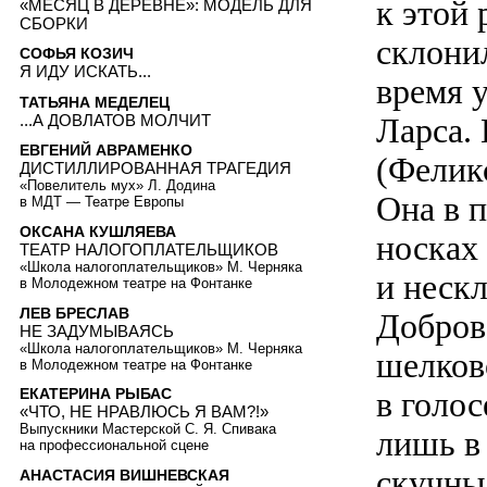
к этой
«МЕСЯЦ В ДЕРЕВНЕ»: МОДЕЛЬ ДЛЯ
СБОРКИ
склонил
СОФЬЯ КОЗИЧ
Я ИДУ ИСКАТЬ...
время у
ТАТЬЯНА МЕДЕЛЕЦ
...А ДОВЛАТОВ МОЛЧИТ
Ларса.
ЕВГЕНИЙ АВРАМЕНКО
(Фелик
ДИСТИЛЛИРОВАННАЯ ТРАГЕДИЯ
«Повелитель мух» Л. Додина
Она в 
в МДТ — Театре Европы
ОКСАНА КУШЛЯЕВА
носках
ТЕАТР НАЛОГОПЛАТЕЛЬЩИКОВ
«Школа налогоплательщиков» М. Черняка
и нескл
в Молодежном театре на Фонтанке
ЛЕВ БРЕСЛАВ
Добров
НЕ ЗАДУМЫВАЯСЬ
«Школа налогоплательщиков» М. Черняка
шелков
в Молодежном театре на Фонтанке
в голо
ЕКАТЕРИНА РЫБАС
«ЧТО, НЕ НРАВЛЮСЬ Я ВАМ?!»
Выпускники Мастерской С. Я. Спивака
лишь в
на профессиональной сцене
скучны
АНАСТАСИЯ ВИШНЕВСКАЯ