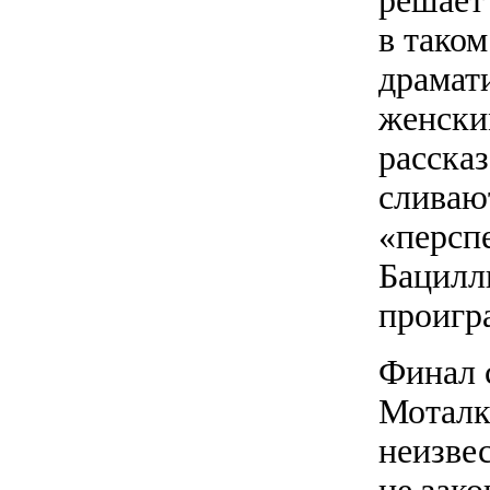
решает
в тако
драмат
женски
расска
сливаю
«персп
Бацилл
проигр
Финал 
Моталк
неизвес