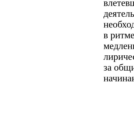
влетев
деятел
необхо
в ритме
медлен
лириче
за общи
начина