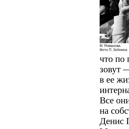
М. Романова.
Фото П. Зобнина
что по
зовут —
в ее ж
интерна
Все он
на соб
Денис 