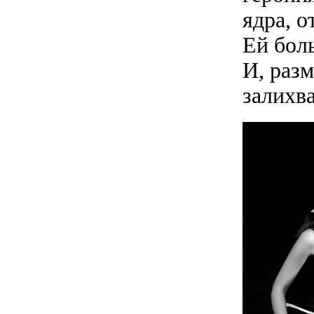
ядра, о
Ей боль
И, разм
залихв