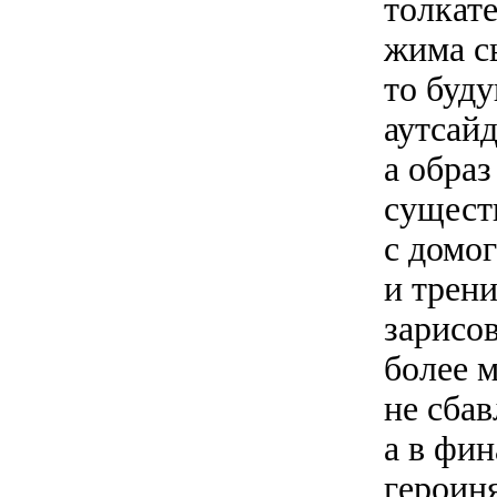
толкате
жима с
то буд
аутсайд
а обра
сущест
с домо
и трен
зарисов
более 
не сбав
а в фин
героиня