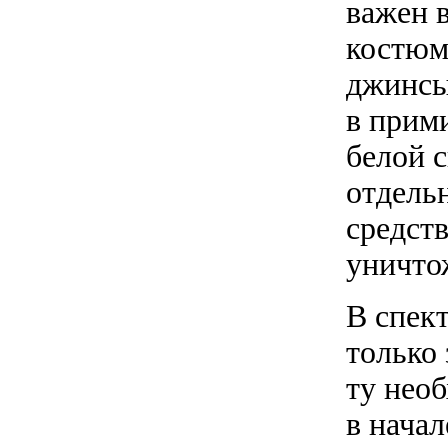
важен 
костюм
джинсы
в прими
белой с
отдельн
средств
уничтож
В спект
только
ту нео
в начал