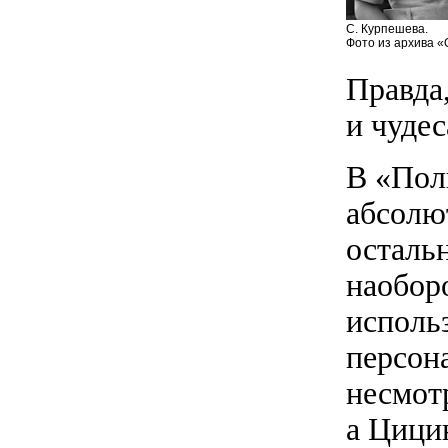
С. Курпешева.
Фото из архива «
Правда,
и чудес
В «Пол
абсолют
осталь
наобор
исполь
персон
несмотр
а Цици