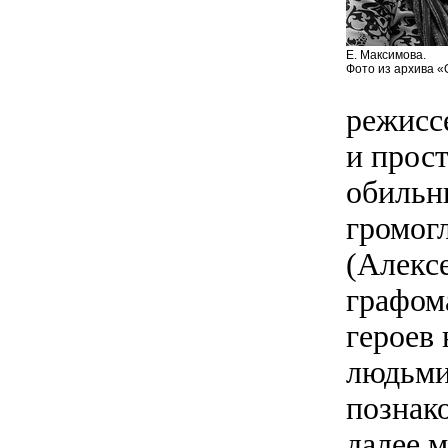
Е. Максимова.
Фото из архива «
режисс
и прост
обильн
громог
(Алекс
графом
героев
людьми
познак
далее 