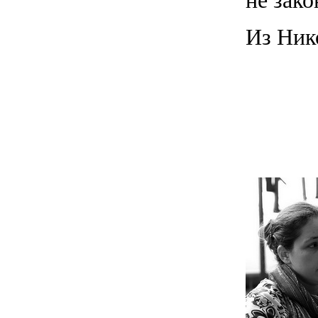
не зак
Из Ник