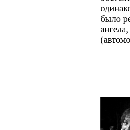
одинак
было р
ангела
(автом