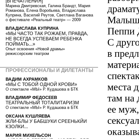
[ВПЕЧАТЛЕНИЯ]
драмат
Марина Дмитревская, Галина Брандт, Мария
Романова, Елена Воробьева, Владислава
Куприна, Василий Реутов, Светлана Ваганова
Малыш 
о фестивале «Реальный театр» — 2009
Пеппи 
ВЛАДИСЛАВА КУПРИНА
«МЫ ЧАСТО ТАК РОЖАЕМ, ПРАВДА,
НЕ ВСЕГДА УСПЕВАЕМ РЕБЕНКА
С друго
ПОЙМАТЬ...»
Опыт освоения «Новой драмы»
в пред
режиссерским театром
материа
ПРОФЕССИОНАЛЫ И ДИЛЕТАНТЫ
спектак
ВАДИМ АХРАМКОВ
места д
«МЫ С ТОБОЙ ОДНОЙ КРОВИ»
О спектакле «МЫ» Р. Кудашова в БТК
там на 
ВЛАДИМИР ФЕДОСЕЕВ
ТЕАТРАЛЬНЫЙ ТОТАЛИТАРИЗМ
ее муж,
О спектакле «МЫ» Р. Кудашова в БТК
ОКСАНА КУШЛЯЕВА
сексуа
ЖЛИ-БЛЫ У БАБШУКИ СРЕЕНЬКЙИ
КЗОЛКИ...
оказыв
МАРИЯ МИХЕЛЬСОН