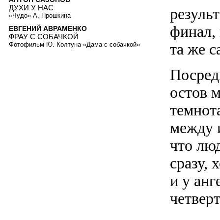
ДУХИ У НАС
результ
«Чудо» А. Прошкина
финал, 
ЕВГЕНИЙ АВРАМЕНКО
ФРАУ С СОБАЧКОЙ
та же с
Фотофильм Ю. Колтуна «Дама с собачкой»
Посред
остов 
темнота
между 
что люд
сразу, 
и у анг
четвер