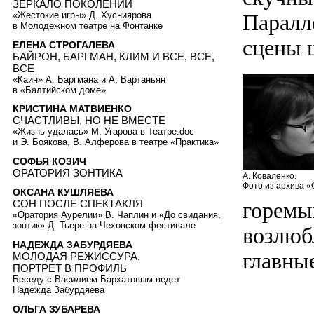
ЗЕРКАЛО ПОКОЛЕНИЙ
«Жестокие игры» Д. Хусниярова
Паралл
в Молодежном театре на Фонтанке
сцены 
ЕЛЕНА СТРОГАЛЕВА
БАЙРОН, БАРГМАН, КЛИМ И ВСЕ, ВСЕ,
ВСЕ
«Каин» А. Баргмана и А. Вартаньян
в «Балтийском доме»
КРИСТИНА МАТВИЕНКО
СЧАСТЛИВЫ, НО НЕ ВМЕСТЕ
«Жизнь удалась» М. Угарова в Театре.doc
и Э. Боякова, В. Алферова в театре «Практика»
СОФЬЯ КОЗИЧ
ОРАТОРИЯ ЗОНТИКА
А. Коваленко.
Фото из архива «
ОКСАНА КУШЛЯЕВА
горемы
СОН ПОСЛЕ СПЕКТАКЛЯ
«Оратория Аурелии» В. Чаплин и «До свидания,
зонтик» Д. Тьере на Чеховском фестивале
возлюб
НАДЕЖДА ЗАБУРДЯЕВА
главные
МОЛОДАЯ РЕЖИССУРА.
ПОРТРЕТ В ПРОФИЛЬ
Беседу с Василием Бархатовым ведет
Надежда Забурдяева
ОЛЬГА ЗУБАРЕВА