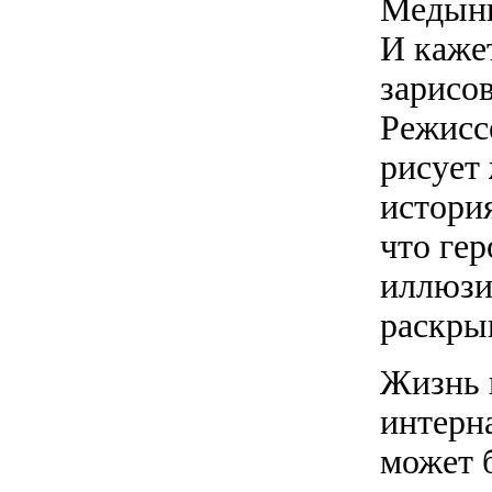
Медыни
И каже
зарисо
Режисс
рисует
истори
что гер
иллюзи
раскры
Жизнь 
интерна
может 