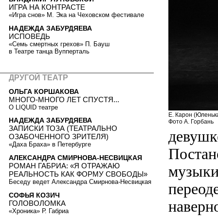
ИГРА НА КОНТРАСТЕ
«Игра снов» М. Эка на Чеховском фестивале
НАДЕЖДА ЗАБУРДЯЕВА
ИСПОВЕДЬ
«Семь смертных грехов» П. Бауш
в Театре танца Вупперталь
ДРУГОЙ ТЕАТР
ОЛЬГА КОРШАКОВА
МНОГО-МНОГО ЛЕТ СПУСТЯ...
О LIQUID театре
Е. Карон (Юленька
НАДЕЖДА ЗАБУРДЯЕВА
Фото А. Горбань
ЗАПИСКИ ТОЗА (ТЕАТРАЛЬНО
девушк
ОЗАБОЧЕННОГО ЗРИТЕЛЯ)
«Даха Браха» в Петербурге
Постан
АЛЕКСАНДРА СМИРНОВА-НЕСВИЦКАЯ
РОМАН ГАБРИА: «Я ОТРАЖАЮ
музыки,
РЕАЛЬНОСТЬ КАК ФОРМУ СВОБОДЫ»
Беседу ведет Александра Смирнова-Несвицкая
переод
СОФЬЯ КОЗИЧ
наверно
ГОЛОВОЛОМКА
«Хроника» Р. Габриа