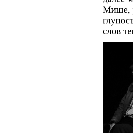
Мише, 
глупос
слов т