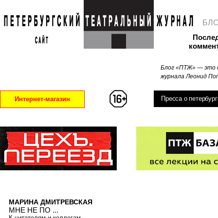
БЛ
После
коммен
Блог «ПТЖ» — это 
журнала Леонид Поп
Пресса о петербург
Интернет-магазин
МАРИНА ДМИТРЕВСКАЯ
МНЕ НЕ ПО ...
К читателям и коллегам