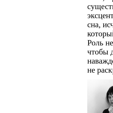
сущест
эксцен
сна, и
которы
Роль н
чтобы д
наважд
не рас