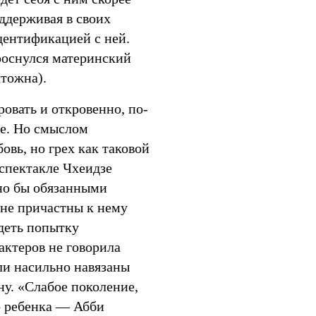
ддерживая в своих
дентификацией с ней.
роснулся материнский
тожна).
овать и откровенно, по-
ле. Но смыслом
овь, но грех как таковой
 спектакле Чхеидзе
вно бы обязанными
 не причастны к нему
деть попытку
актеров не говорила
ли насильно навязаны
у. «Слабое поколение,
о ребенка — Абби