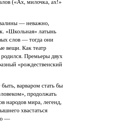
лов («Ах, милочка, ах!»
звалины — неважно,
к. «Школьная» латынь
вых слов — тогда они
ые вещи. Как театр
о родился. Премьеры двух
разный «рождественский
 быть, варваром стать бы
еловеком», продолжать
в народов мира, легенд,
вышнего хвастаться
но —