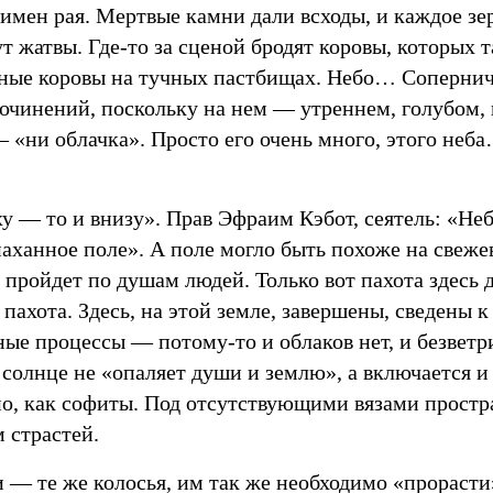
 имен рая. Мертвые камни дали всходы, и каждое зе
т жатвы. Где-то за сценой бродят коровы, которых 
чные коровы на тучных пастбищах. Небо… Сопернич
очинений, поскольку на нем — утреннем, голубом, 
 «ни облачка». Просто его очень много, этого неб
у — то и внизу». Прав Эфраим Кэбот, сеятель: «Не
паханное поле». А поле могло быть похоже на свеж
 пройдет по душам людей. Только вот пахота здесь 
 пахота. Здесь, на этой земле, завершены, сведены 
ые процессы — потому-то и облаков нет, и безветри
 солнце не «опаляет души и землю», а включается и
но, как софиты. Под отсутствующими вязами простр
 страстей.
 — те же колосья, им так же необходимо «прорасти»