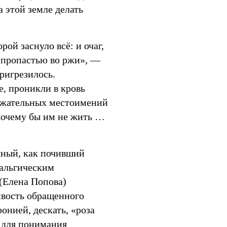
 этой земле делать
рой заснуло всё: и очаг,
ад пропастью во ржи», —
пригрезилось.
е, проникли в кровь
тяжательных местоимений
 Почему бы им не жить …
шный, как почивший
тальгическим
(Елена Попова)
ивость обращенного
онией, дескать, «роза
 для понимания