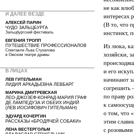
не как влю
И ДАЛЕЕ ВЕЗДЕ
интересах 
АЛЕКСЕЙ ПАРИН
(В то, что
ЧУДО ЗАЛЬЦБУРГА
инстинкт, 
Зальцбургский фестиваль
ЕВГЕНИЯ ТРОПП
ПУТЕШЕСТВИЕ ПРОФЕССИОНАЛОВ
Из люка, ка
Спектакли Льва Стукалова
хозяйски, з
в Омском театре драмы
происходяще
и его искуп
В ЛИЦАХ
начинают з
ЛЕВ ГИТЕЛЬМАН
ЛИДИЯ АРКАДЬЕВНА ЛЕВБАРГ
согрешить 
МАРИНА ДМИТРЕВСКАЯ
по праву р
ЛЕО-ДЖОЗЕФ-КОНРАД-МАРИЯ ГРАФ
ДЕ ЛАМПЕДУЗА И ОБЕИХ ИНДИЙ
к самоосущ
(ЛЕВ ИОСИФОВИЧ ГИТЕЛЬМАН)
о том, что
ЭДУАРД КОЧЕРГИН
этим славн
РАССКАЗЫ «БРОДЯЧЕЙ СОБАКИ»
с розовыми
ЛЕНА ВЕСТЕРГОЛЬМ