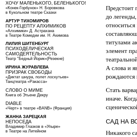
ХОЧУ МАЛЕНЬКОГО, БЕЛЕНЬКОГО!
Предстоит п
«Конек-Горбунок» Н. Боровкова
в Кукольном театре Сказки
до легенды
АРТУР ТИХОМИРОВ
относиться
ПО РЕЦЕПТУ АЛХИМИКОВ
«Алхимики» Д. Астрахана
составляющ
в Театре Комедии им. Н. Акимова
титулами а
ЛИЛИЯ ШИТЕНБУРГ
ПСИХОДЕЛИЧЕСКАЯ
элемент пр
САМОДЕЯТЕЛЬНОСТЬ
театральной
Театр "Бедньй Йорик«(Резекне)
А слова и я
ИРИНА ЖУРАВЛЕВА
ПРИЗРАК СВОБОДЫ
рождаются 
«Диктат шнура, полет лоскутьев»
Танцтеатра «Ракасса»
Стать варв
СЛОВО О МИМЕ
Книга об Этьене Декру
иначе. Ког
DIABLE
сценическо
«Черт» в театре «ВANB» (Франция)
ЖАННА ЗАРЕЦКАЯ
САД НА В
НЕПОСЕДА
Владимир Глазков в «Упыре»
в Театре на Литейном
Никакого са