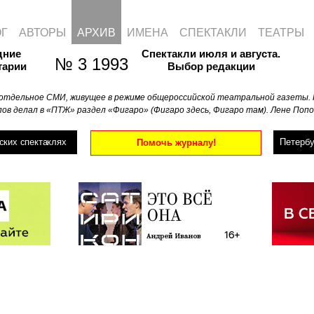
ОГ
АВТОРЫ
АРХИВ
ИМЕНА
СПЕКТАКЛИ
ТЕАТРЫ
дние
Спектакли июля и августа.
№ 3 1993
тарии
Выбор редакции
отдельное СМИ, живущее в режиме общероссийской театральной газеты. 
ов делал в «ПТЖ» раздел «Фигаро» (Фигаро здесь, Фигаро там). Лене Попо
ских спектаклях
Петербу
Помочь журналу!