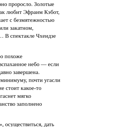
рно проросло. Золотые
так любит Эфраим Кэбот,
ает с безмятежностью
или закатном,
а… В спектакле Чхеидзе
бо похоже
евспаханное небо — если
давно завершена.
к минимуму, почти угасли
е стоит какое-то
 гаснет мягко
анство заполнено
, осуществиться, дать