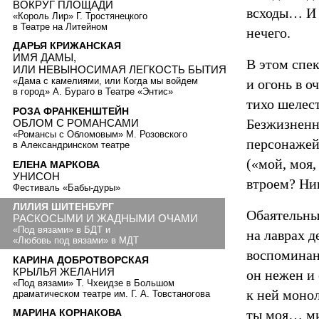
ВОКРУГ ПЛОЩАДИ
всходы… И 
«Король Лир» Г. Тростянецкого
в Театре на Литейном
нечего.
ДАРЬЯ КРИЖАНСКАЯ
ИМЯ ДАМЫ,
В этом спек
ИЛИ НЕВЫНОСИМАЯ ЛЕГКОСТЬ БЫТИЯ
«Дама с камелиями, или Когда мы войдем
и огонь в о
в город» А. Бураго в Театре «Энтис»
тихо шелест
РОЗА ФРАНКЕНШТЕЙН
Безжизненно
ОБЛОМ С РОМАНСАМИ
«Романсы с Обломовым» М. Розовского
персонажей
в Александринском театре
(«мой, моя,
ЕЛЕНА МАРКОВА
УНИСОН
втроем? Ник
Фестиваль «Бабы-дуры»
ЛИЛИЯ ШИТЕНБУРГ
Обаятельны
РАСКОСЫМИ И ЖАДНЫМИ ОЧАМИ
«Под вязами» в БДТ и
на лаврах 
«Любовь под вязами» в МДТ
воспоминан
КАРИНА ДОБРОТВОРСКАЯ
КРЫЛЬЯ ЖЕЛАНИЯ
он нежен и
«Под вязами» Т. Чхеидзе в Большом
к ней монол
драматическом театре им. Г. А. Товстаногова
ты моя… ми
МАРИНА КОРНАКОВА