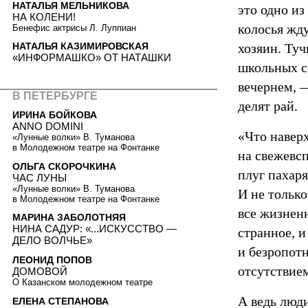
НАТАЛЬЯ МЕЛЬНИКОВА
это одно из
НА КОЛЕНИ!
колосья жду
Бенефис актрисы Л. Луппиан
хозяин. Ту
НАТАЛЬЯ КАЗИМИРОВСКАЯ
«ИНФОРМАШКО» ОТ НАТАШКИ
школьных с
вечернем, —
В ПЕТЕРБУРГЕ
делят рай.
ИРИНА БОЙКОВА
ANNO DOMINI
«Что наверх
«Лунные волки» В. Туманова
в Молодежном театре на Фонтанке
на свежевс
ОЛЬГА СКОРОЧКИНА
плуг пахаря
ЧАС ЛУНЫ
«Лунные волки» В. Туманова
И не только
в Молодежном театре на Фонтанке
все жизненн
МАРИНА ЗАБОЛОТНЯЯ
НИНА САДУР: «...ИСКУССТВО —
странное, и
ДЕЛО ВОЛЧЬЕ»
и безропот
ЛЕОНИД ПОПОВ
отсутствием
ДОМОВОЙ
О Казанском молодежном театре
А ведь люди
ЕЛЕНА СТЕПАНОВА