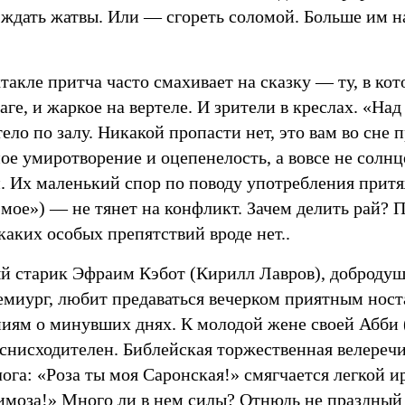
ждать жатвы. Или — сгореть соломой. Больше им на
такле притча часто смахивает на сказку — ту, в кото
чаге, и жаркое на вертеле. И зрители в креслах. «Н
ело по залу. Никакой пропасти нет, это вам во сне 
е умиротворение и оцепенелость, а вовсе не солнц
. Их маленький спор по поводу употребления при
 мое») — не тянет на конфликт. Зачем делить рай?
аких особых препятствий вроде нет..
й старик Эфраим Кэбот (Кирилл Лавров), доброду
демиург, любит предаваться вечерком приятным нос
иям о минувших днях. К молодой жене своей Абби 
 снисходителен. Библейская торжественная велереч
ога: «Роза ты моя Саронская!» смягчается легкой ир
моза!» Много ли в нем силы? Отнюдь не праздный