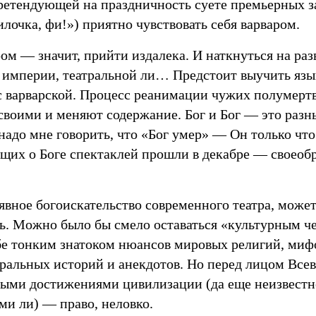
ретендующей на праздничность суете премьерных за
лочка, фи!») приятно чувствовать себя варваром.
ром — значит, прийти издалека. И наткнуться на ра
 империи, театральной ли… Предстоит выучить язы
с варварской. Процесс реанимации чужих полумерт
своими и меняют содержание. Бог и Бог — это разн
 надо мне говорить, что «Бог умер» — Он только чт
их о Боге спектаклей прошли в декабре — своеоб
явное богоискательство современного театра, может
ь. Можно было бы смело оставаться «культурным ч
бе тонким знатоком нюансов мировых религий, мифо
тральных историй и анекдотов. Но перед лицом Все
ыми достижениями цивилизации (да еще неизвест
ми ли) — право, неловко.