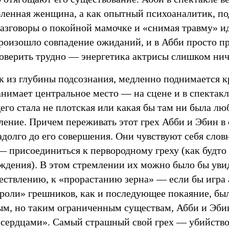
бленная женщина, а как опытный психоаналитик, по
разговоры о покойной мамочке и «снимая травму» и
 произошло совпадение ожиданий, и в Абби просто п
поверить трудно — энергетика актрисы слишком нич
к из глубины подсознания, медленно поднимается кр
анимает центральное место — на сцене и в спектак
го стала не плотская или какая бы там ни была люб
ление. Причем переживать этот грех Абби и Эбин в
адолго до его совершения. Они чувствуют себя сло
— присоединиться к первородному греху (как будто
ождения). В этом стремлении их можно было бы уви
ествлению, к «прорастанию зерна» — если бы игра 
 «роли» грешников, как и последующее покаяние, бы
ым, но таким ограниченным существам, Абби и Эбин
 сердцами». Самый страшный свой грех — убийств