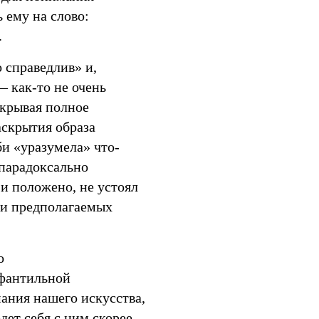
 ему на слово:
.
 справедлив» и,
— как-то не очень
скрывая полное
аскрытия образа
би «уразумела» что-
(парадоксально
и положено, не устоял
ди предполагаемых
о
нфантильной
ания нашего искусства,
дет себя с ним скорее