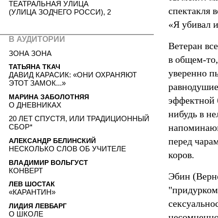
ТЕАТРАЛЬНАЯ УЛИЦА
спектакля в
(УЛИЦА ЗОДЧЕГО РОССИ), 2
«Я убивал и
В АУДИТОРИИ
Ветеран все
ЗОНА ЗОНА
в общем-то,
ТАТЬЯНА ТКАЧ
уверенно пы
ДАВИД КАРАСИК: «ОНИ ОХРАНЯЮТ
ЭТОТ ЗАМОК...»
равнодушие
МАРИНА ЗАБОЛОТНЯЯ
эффектной 
О ДНЕВНИКАХ
нибудь в не
20 ЛЕТ СПУСТЯ, ИЛИ ТРАДИЦИОННЫЙ
напоминающ
СБОР*
перед чара
АЛЕКСАНДР БЕЛИНСКИЙ
НЕСКОЛЬКО СЛОВ ОБ УЧИТЕЛЕ
коров.
ВЛАДИМИР ВОЛЬГУСТ
КОНВЕРТ
Эбин (Верн
ЛЕВ ШОСТАК
"придурком
«КАРАНТИН»
сексуально
ЛИДИЯ ЛЕВБАРГ
О ШКОЛЕ
несомненно 