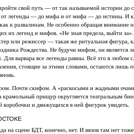
ройти свой путь — от так называемой истории до с
, от легенды — до мифа и от мифа — до истины. И к
 как к развалинам. Не особенно обращая внимание 
их их легенд и мифов. «Не зная предела, выйти за
ктер или режиссер — такая же ритуальная фигура, к
аздника Рождества. Не будучи мифом, он является 
. Для варвара все легенды равны. Всё это в любом с
вления, стоящие за этими словами, остаются лишь п
вновь.
аром. Почти скифом. А «раскосыми и жадными очами
да крамольный прищур округляется театральным би
й коробочки и движущихся в ней фигурок увидеть.
ОСТОКЕ
да на сцене БДТ, конечно, нет. И вязов там нет тож