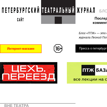
БЛ
После
коммен
Блог «ПТЖ» — это 
журнала Леонид Поп
Пресса о петербург
Интернет-магазин
ВНЕ ТЕАТРА