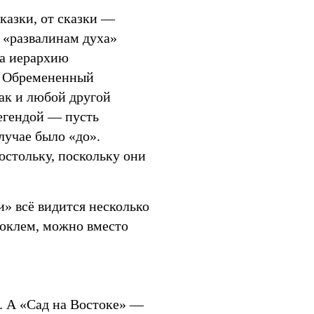
казки, от сказки —
 «развалинам духа»
на иерархию
». Обремененный
ак и любой другой
легендой — пусть
лучае было «до».
остольку, поскольку они
» всё видится несколько
ноклем, можно вместо
е. А «Сад на Востоке» —