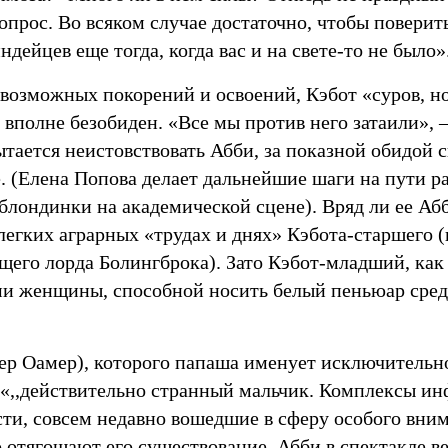
опрос. Во всяком случае достаточно, чтобы поверить
ндейцев еще тогда, когда вас и на свете-то не было»
возможных покорений и освоений, Кэбот «суров, но
 вполне безобиден. «Все мы против него затаили», 
тается неистовствовать Абби, за показной обидой 
. (Елена Попова делает дальнейшие шаги на пути р
блондинки на академической сцене). Вряд ли ее Аб
легких аграрных «трудах и днях» Кэбота-старшего 
его лорда Болингброка). Зато Кэбот-младший, как 
ми женщины, способной носить белый пеньюар сре
ер Оамер), которого папаша именует исключительн
«,,действительно странный мальчик. Комплексы и
сти, совсем недавно вошедшие в сферу особого вним
отягощают его существование. Абби в спектакле ве