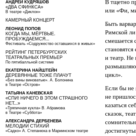
В тщетно п
АНДРЕЙ КУДРЯШОВ
«ДВА СФИНКСА»
или «Фи, ми
В театре «Диклон»
КАМЕРНЫЙ КОНЦЕРТ
Быть варва
ЛЕОНИД ПОПОВ
Римской ли
КОГДА МЫ, МЁРТВЫЕ.
ПРОБУЖДАЕМСЯ...
смешается 
Фестиваль «Cодружество оставшихся в живых»
становятся 
РЕЙТИНГ ПЕТЕРБУРГСКИХ
и театр. Не
ТЕАТРАЛЬНЫХ ПРЕМЬЕР
По пятибалльной системе
размышляющ
ЕКАТЕРИНА НАЙШТЕЙН
цикл».
ДЕРЕВЯННЫЕ ТОЖЕ ПЛАЧУТ
«Без вины виноватые». А. Болонина
в Театре «Остров»
Если бы не 
ТАТЬЯНА КАНЕВСКАЯ
не пришлос
«СПИ! НИЧЕГО В ЭТОМ СТРАШНОГО
НЕТ...»
казаться се
«Тряпичная кукла» В. Абрамова
в Театре «Суббота»
сказок, теа
АЛЕКСАНДРА ДЕРБЕНЕВА
сомнительн
МЕЛОДИИ СТИХИЙ
достигнуты
«Садко» А. Степанюка в Мариинском театре