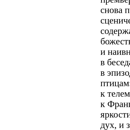
снова 
сценич
содерж
божест
и наив
в бесе
в эпизо
птицам
к телем
к Фран
яркост
дух, и 