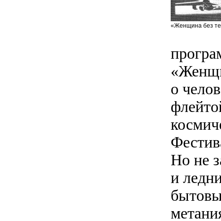
«Женщина без тен
програ
«Женщи
о чело
флейто
космич
Фестив
Но не 
и ледни
бытовы
метани