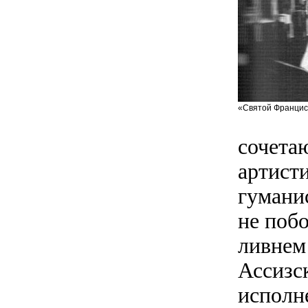
«Святой Франциск
сочета
артист
гумани
не поб
ливнем
Ассизс
исполн