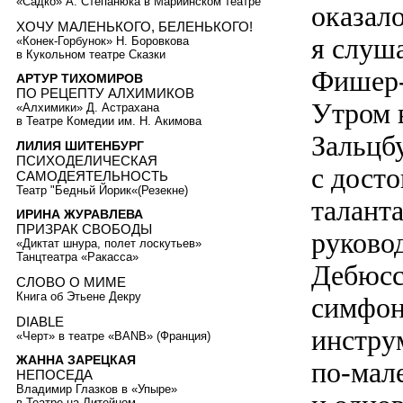
«Садко» А. Степанюка в Мариинском театре
оказало
ХОЧУ МАЛЕНЬКОГО, БЕЛЕНЬКОГО!
я слуш
«Конек-Горбунок» Н. Боровкова
в Кукольном театре Сказки
Фишер-
АРТУР ТИХОМИРОВ
ПО РЕЦЕПТУ АЛХИМИКОВ
Утром 
«Алхимики» Д. Астрахана
в Театре Комедии им. Н. Акимова
Зальцб
ЛИЛИЯ ШИТЕНБУРГ
ПСИХОДЕЛИЧЕСКАЯ
с дост
САМОДЕЯТЕЛЬНОСТЬ
Театр "Бедньй Йорик«(Резекне)
талант
ИРИНА ЖУРАВЛЕВА
ПРИЗРАК СВОБОДЫ
руково
«Диктат шнура, полет лоскутьев»
Танцтеатра «Ракасса»
Дебюсс
СЛОВО О МИМЕ
Книга об Этьене Декру
симфон
DIABLE
инстру
«Черт» в театре «ВANB» (Франция)
ЖАННА ЗАРЕЦКАЯ
по-мал
НЕПОСЕДА
Владимир Глазков в «Упыре»
в Театре на Литейном