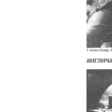
Т. Аллен (Граф),
англич