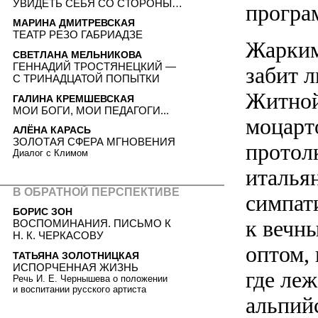
УВИДЕТЬ СЕБЯ СО СТОРОНЫ…
програ
МАРИНА ДМИТРЕВСКАЯ
ТЕАТР РЕЗО ГАБРИАДЗЕ
Жарким
СВЕТЛАНА МЕЛЬНИКОВА
ГЕННАДИЙ ТРОСТЯНЕЦКИЙ —
забит л
С ТРИНАДЦАТОЙ ПОПЫТКИ
Житной 
ГАЛИНА КРЕМШЕВСКАЯ
МОИ БОГИ, МОИ ПЕДАГОГИ...
моцарт
АЛЁНА КАРАСЬ
ЗОЛОТАЯ СФЕРА МГНОВЕНИЯ
протол
Диалог с Климом
италья
В ОБРАТНОЙ ПЕРСПЕКТИВЕ
симпат
БОРИС ЗОН
к вечны
ВОСПОМИНАНИЯ. ПИСЬМО К
Н. К. ЧЕРКАСОВУ
оптом,
ТАТЬЯНА ЗОЛОТНИЦКАЯ
ИСПОРЧЕННАЯ ЖИЗНЬ
где ле
Речь И. Е. Чернышева о положении
и воспитании русского артиста
альпий