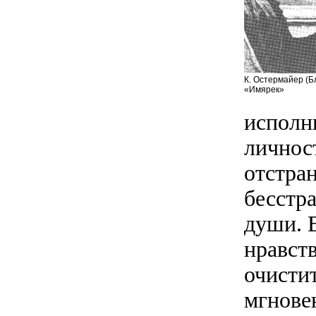
К. Остермайер (Бл
«Имярек»
исполн
личнос
отстра
бесстр
души. 
нравст
очисти
мгновен