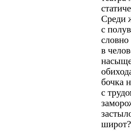
статич
Среди 
с полу
словно
в чело
насыще
обихода
бочка 
с трудо
заморо
застыл
широт?