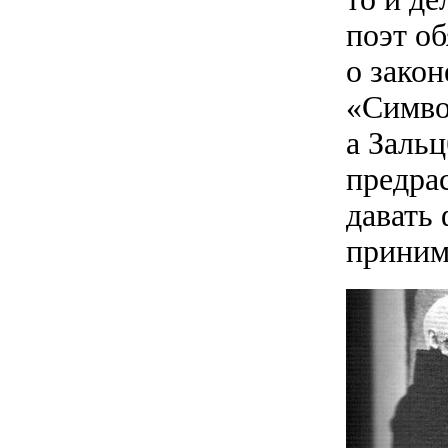
поэт об
о закон
«Симво
а Зальц
предра
давать 
приним