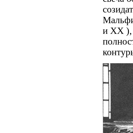
созида
Мальфи
и XX ),
полнос
контур