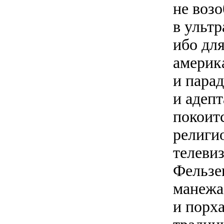
не воз
в ультр
ибо дл
америк
и парад
и адепт
покоит
религи
телеви
Фельзе
манежа
и порх