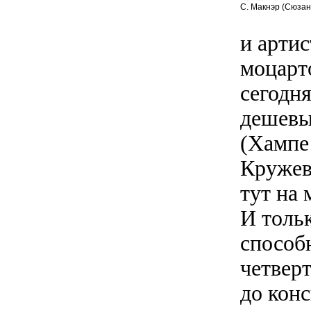
С. Макнэр (Сюзан
и артис
моцарт
сегодн
дешевы
(Хампе
Кружев
тут на 
И толь
способн
четвер
до кон