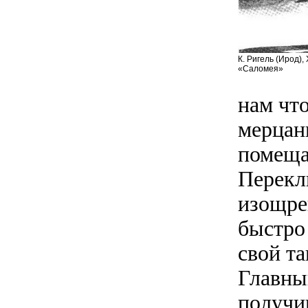
К. Ригель (Ирод)
«Саломея»
нам что
мерцан
помеща
Перекл
изощре
быстро
свой та
Главны
получи