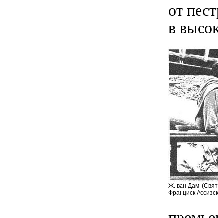
от пест
в высо
Ж. ван Дам (Свят
Франциск Ассизск
премье