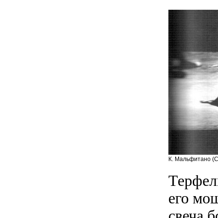
К. Мальфитано (С
Терфел
его мощ
свеча б