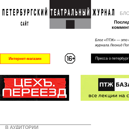
БЛ
После
коммен
Блог «ПТЖ» — это 
журнала Леонид Поп
Пресса о петербург
Интернет-магазин
В АУДИТОРИИ