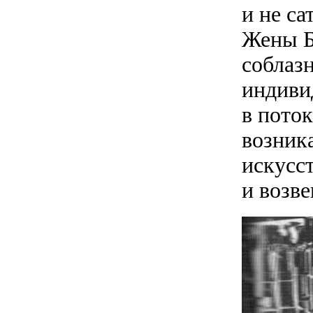
и не с
Жены Б
соблаз
индиви
в пото
возник
искусс
и возв