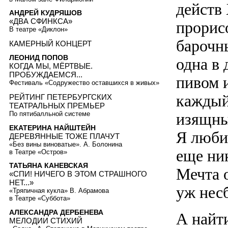
действ
АНДРЕЙ КУДРЯШОВ
«ДВА СФИНКСА»
прорис
В театре «Диклон»
барочн
КАМЕРНЫЙ КОНЦЕРТ
ЛЕОНИД ПОПОВ
одна в
КОГДА МЫ, МЁРТВЫЕ.
ПРОБУЖДАЕМСЯ...
пивом 
Фестиваль «Cодружество оставшихся в живых»
каждый
РЕЙТИНГ ПЕТЕРБУРГСКИХ
ТЕАТРАЛЬНЫХ ПРЕМЬЕР
изящны
По пятибалльной системе
ЕКАТЕРИНА НАЙШТЕЙН
Я любил
ДЕРЕВЯННЫЕ ТОЖЕ ПЛАЧУТ
«Без вины виноватые». А. Болонина
еще ни
в Театре «Остров»
ТАТЬЯНА КАНЕВСКАЯ
Мечта о
«СПИ! НИЧЕГО В ЭТОМ СТРАШНОГО
НЕТ...»
уж нес
«Тряпичная кукла» В. Абрамова
в Театре «Суббота»
АЛЕКСАНДРА ДЕРБЕНЕВА
А найт
МЕЛОДИИ СТИХИЙ