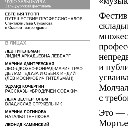
«музык
ЧУДО ЗАЛЬЦБУРГА
Зальцбургский фестиваль
Фестив
ЕВГЕНИЯ ТРОПП
ПУТЕШЕСТВИЕ ПРОФЕССИОНАЛОВ
склады
Спектакли Льва Стукалова
в Омском театре драмы
множес
В ЛИЦАХ
профес
ЛЕВ ГИТЕЛЬМАН
непред
ЛИДИЯ АРКАДЬЕВНА ЛЕВБАРГ
МАРИНА ДМИТРЕВСКАЯ
и публ
ЛЕО-ДЖОЗЕФ-КОНРАД-МАРИЯ ГРАФ
ДЕ ЛАМПЕДУЗА И ОБЕИХ ИНДИЙ
усваив
(ЛЕВ ИОСИФОВИЧ ГИТЕЛЬМАН)
Молчал
ЭДУАРД КОЧЕРГИН
РАССКАЗЫ «БРОДЯЧЕЙ СОБАКИ»
с треб
ЛЕНА ВЕСТЕРГОЛЬМ
ВЛАДИСЛАВ СТРЖЕЛЬЧИК
Это — 
МАРИНА ЛОГИНОВА
НАТАЛЬЯ ТЕНЯКОВА
Мортье,
ЛЕОНИД КАМИНСКИЙ