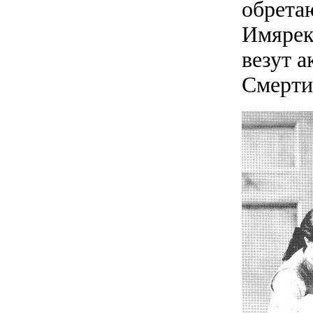
обрета
Имярек
везут 
Смерти