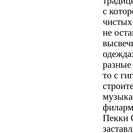
традиц
с кото
чистых
не ост
высвеч
одежда
разные
то с ги
строите
музыка
филарм
Пекки 
заставл