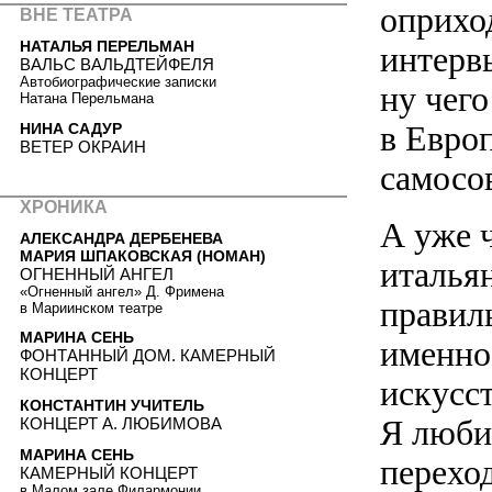
оприхо
ВНЕ ТЕАТРА
НАТАЛЬЯ ПЕРЕЛЬМАН
интервь
ВАЛЬС ВАЛЬДТЕЙФЕЛЯ
Автобиографические записки
ну чего
Натана Перельмана
в Европ
НИНА САДУР
ВЕТЕР ОКРАИН
самосо
ХРОНИКА
А уже 
АЛЕКСАНДРА ДЕРБЕНЕВА
МАРИЯ ШПАКОВСКАЯ (НОМАН)
итальян
ОГНЕННЫЙ АНГЕЛ
«Огненный ангел» Д. Фримена
правиль
в Мариинском театре
МАРИНА СЕНЬ
именно
ФОНТАННЫЙ ДОМ. КАМЕРНЫЙ
КОНЦЕРТ
искусс
КОНСТАНТИН УЧИТЕЛЬ
Я любил
КОНЦЕРТ А. ЛЮБИМОВА
МАРИНА СЕНЬ
перехо
КАМЕРНЫЙ КОНЦЕРТ
в Малом зале Филармонии