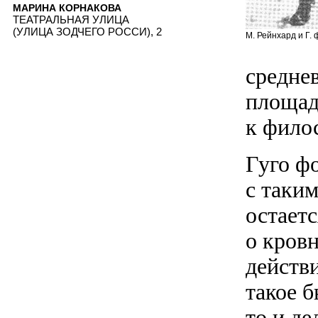
МАРИНА КОРНАКОВА
ТЕАТРАЛЬНАЯ УЛИЦА
(УЛИЦА ЗОДЧЕГО РОССИ), 2
М. Рейнхард и Г. 
средне
площад
к фило
Гуго фо
с таким
остаетс
о кров
действ
такое б
то и де