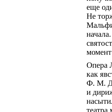
еще од
Не тор
Мальфи
начала
святост
момент
Опера 
как явс
Ф. М. 
и дири
насыти
театра