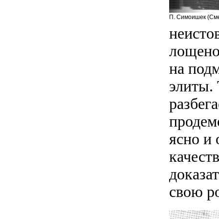
П. Симоишек (См
неисто
лощено
на под
элиты.
разбега
продем
ясно и
качеств
доказа
свою р