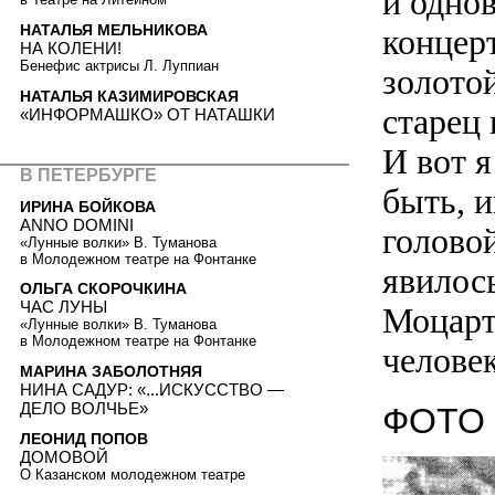
и одно
НАТАЛЬЯ МЕЛЬНИКОВА
концер
НА КОЛЕНИ!
Бенефис актрисы Л. Луппиан
золото
НАТАЛЬЯ КАЗИМИРОВСКАЯ
старец
«ИНФОРМАШКО» ОТ НАТАШКИ
И вот 
В ПЕТЕРБУРГЕ
быть, 
ИРИНА БОЙКОВА
ANNO DOMINI
головой
«Лунные волки» В. Туманова
в Молодежном театре на Фонтанке
явилос
ОЛЬГА СКОРОЧКИНА
ЧАС ЛУНЫ
Моцарт
«Лунные волки» В. Туманова
в Молодежном театре на Фонтанке
челове
МАРИНА ЗАБОЛОТНЯЯ
НИНА САДУР: «...ИСКУССТВО —
ДЕЛО ВОЛЧЬЕ»
ФОТО 
ЛЕОНИД ПОПОВ
ДОМОВОЙ
О Казанском молодежном театре