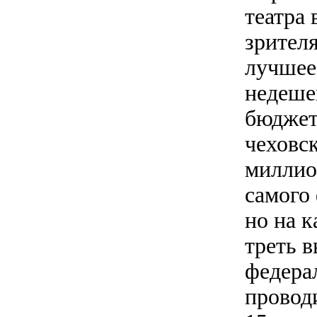
театра 
зрител
лучшее,
недеше
бюджет
чеховс
миллион
самого
но на 
треть 
федера
проводи