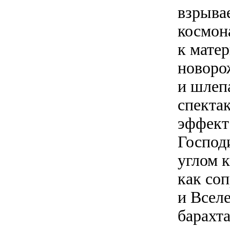
взрыва
космон
к матер
новоро
и шлепа
спектак
эффект
Господи
углом к
как со
и Вселе
барахт