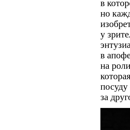
в котор
но каж
изобрет
у зрите
энтузи
в апофе
на роли
которая
посуду
за друг