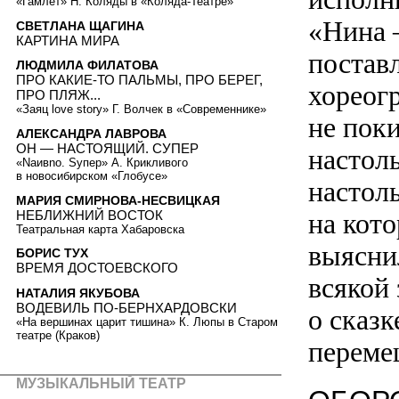
«Гамлет» Н. Коляды в «Коляда-Театре»
«Нина 
СВЕТЛАНА ЩАГИНА
КАРТИНА МИРА
постав
ЛЮДМИЛА ФИЛАТОВА
ПРО КАКИЕ-ТО ПАЛЬМЫ, ПРО БЕРЕГ,
хореог
ПРО ПЛЯЖ...
«Заяц love story» Г. Волчек в «Современнике»
не пок
АЛЕКСАНДРА ЛАВРОВА
ОН — НАСТОЯЩИЙ. СУПЕР
настол
«Nаивnо. Syпер» А. Крикливого
в новосибирском «Глобусе»
настоль
МАРИЯ СМИРНОВА-НЕСВИЦКАЯ
НЕБЛИЖНИЙ ВОСТОК
на кото
Театральная карта Хабаровска
выясни
БОРИС ТУХ
ВРЕМЯ ДОСТОЕВСКОГО
всякой 
НАТАЛИЯ ЯКУБОВА
ВОДЕВИЛЬ ПО-БЕРНХАРДОВСКИ
о сказк
«На вершинах царит тишина» К. Люпы в Старом
театре (Краков)
переме
МУЗЫКАЛЬНЫЙ ТЕАТР