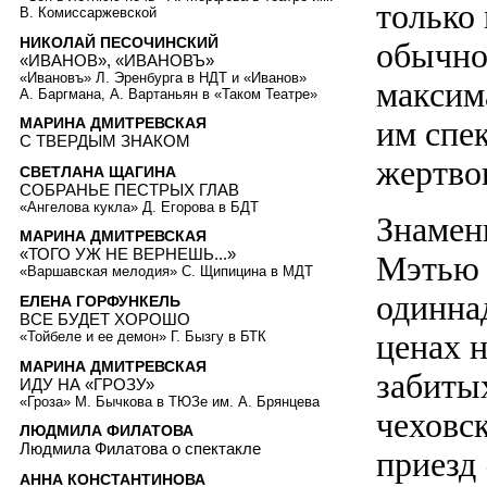
только 
В. Комиссаржевской
НИКОЛАЙ ПЕСОЧИНСКИЙ
обычно
«ИВАНОВ», «ИВАНОВЪ»
«Ивановъ» Л. Эренбурга в НДТ и «Иванов»
максим
А. Баргмана, А. Вартаньян в «Таком Театре»
им спек
МАРИНА ДМИТРЕВСКАЯ
С ТВЕРДЫМ ЗНАКОМ
жертво
СВЕТЛАНА ЩАГИНА
СОБРАНЬЕ ПЕСТРЫХ ГЛАВ
«Ангелова кукла» Д. Егорова в БДТ
Знамен
МАРИНА ДМИТРЕВСКАЯ
«ТОГО УЖ НЕ ВЕРНЕШЬ...»
Мэтью 
«Варшавская мелодия» С. Щипицина в МДТ
одинна
ЕЛЕНА ГОРФУНКЕЛЬ
ВСЕ БУДЕТ ХОРОШО
ценах н
«Тойбеле и ее демон» Г. Бызгу в БТК
МАРИНА ДМИТРЕВСКАЯ
забиты
ИДУ НА «ГРОЗУ»
«Гроза» М. Бычкова в ТЮЗе им. А. Брянцева
чеховс
ЛЮДМИЛА ФИЛАТОВА
Людмила Филатова о спектакле
приезд 
АННА КОНСТАНТИНОВА