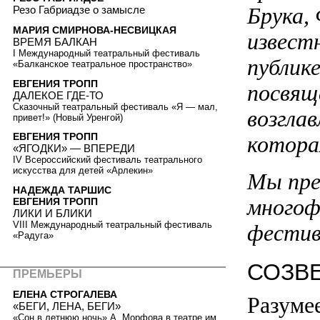
Брука,
Резо Габриадзе о замысле
МАРИЯ СМИРНОВА-НЕСВИЦКАЯ
извест
ВРЕМЯ БАЛКАН
I Международный театральный фестиваль
публик
«Балканское театральное пространство»
ЕВГЕНИЯ ТРОПП
посвящ
ДАЛЕКОЕ ГДЕ-ТО
Сказочный театральный фестиваль «Я — мал,
возгла
привет!» (Новый Уренгой)
ЕВГЕНИЯ ТРОПП
котора
«ЯГОДКИ» — ВПЕРЕДИ
IV Всероссийский фестиваль театрального
искусства для детей «Арлекин»
Мы пре
НАДЕЖДА ТАРШИС
многоф
ЕВГЕНИЯ ТРОПП
ЛИКИ И БЛИКИ
VIII Международный театральный фестиваль
фестив
«Радуга»
СОЗВ
ПРЕМЬЕРЫ
ЕЛЕНА СТРОГАЛЕВА
Разумее
«БЕГИ, ЛЕНА, БЕГИ»
«Сон в летнюю ночь» А. Морфова в театре им.