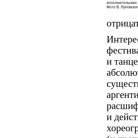
исполнительских 
Фото В. Луповско
отрица
Интере
фестив
и танц
абсолю
сущест
аргент
расшиф
и дейс
хореог