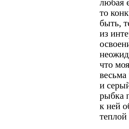
любая е
то кон
быть, т
из инт
освоен
неожид
что мо
весьма
и серый
рыбка 
к ней о
теплой