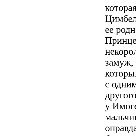
которая
Цимбел
ее родн
Принце
некорол
замуж, 
которы
с одним
другог
у Имог
мальчи
оправд