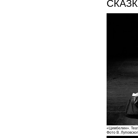
СКАЗК
«Цимбелин». Теат
Фото В. Луповско