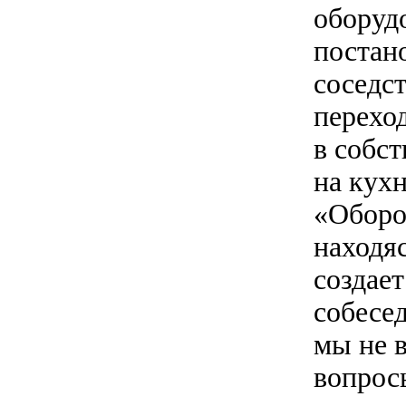
оборуд
постан
соседст
переход
в собс
на кух
«Оборо
находя
создает
собесе
мы не 
вопрос