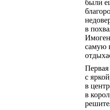
были е
благор
недове
в похва
Имогена
самую 
отдыха
Первая
с ярко
в цент
в коро
решите