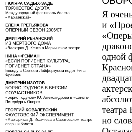
ОБОР
ГЮЛЯРА САДЫХ-ЗАДЕ
ТОРЖЕСТВО ДУЭТА
Я очен
Международный фестиваль балета
«Мариинский»
и «Прое
ЕЛЕНА ТРЕТЬЯКОВА
ОПЕРНЫЙ СЕЗОН 2006/07
«Оперы
ДМИТРИЙ РЕНАНСКИЙ
дракон
ИЗ МЕРТВОГО ДОМА
«Электра» Д. Кента в Мариинском театре
одной ф
НИНА ФРЕЙМАН
«ЕСЛИ ПОГИБНЕТ КУЛЬТУРА,
Красно
ПОГИБНЕТ СТРАНА»
Беседу с Сергеем Лейферкусом ведет Нина
двадца
Фрейман
ДМИТРИЙ ИЗОТОВ
актерс
БОРИС ГОДУНОВ В ВЕРСИИ
СОУЧАСТНИКОВ
абсолю
«Борис Годунов» Ю. Александрова в «Санктъ-
Петербургъ Опере»
театра
ГЕОРГИЙ КОВАЛЕВСКИЙ
ФАУСТОВСКИЙ ЭКСПЕРИМЕНТ
но слов
«Маргарита» Д. Исаичева в Саратовском театре
оперы и балета
Остала
ГЮЛЯРА САДЫХ-ЗАДЕ