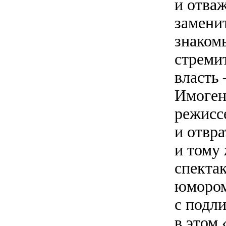
и отва
заменит
знаком
стреми
власть
Имоген
режисс
и отвр
и тому
спекта
юмором
с подл
в этом