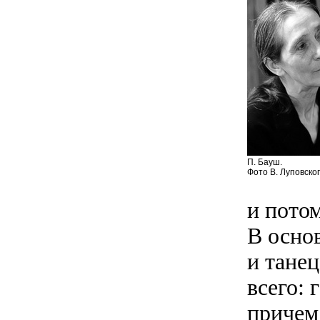
П. Бауш.
Фото В. Луповско
и пото
В осно
и тане
всего: 
причем 