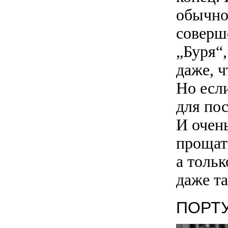
обычно
соверш
„Буря“,
даже, ч
Но есл
для пос
И очень
прощат
а тольк
даже та
ПОРТ