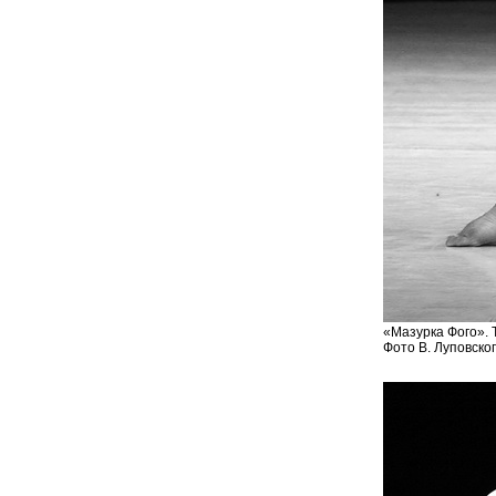
«Мазурка Фого». 
Фото В. Луповско