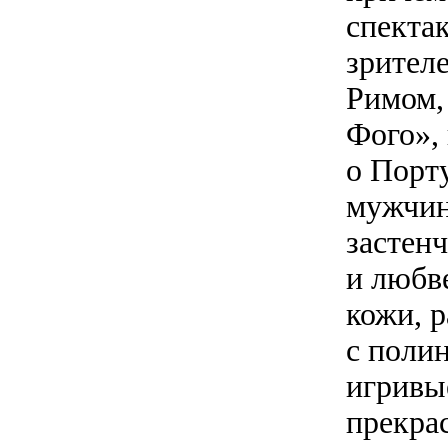
спекта
зрител
Римом,
Фого»,
о Порт
мужчин
застен
и любв
кожи, р
с полин
игривы
прекрас