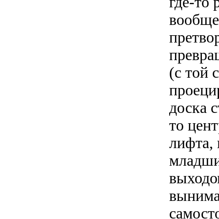
где-то
вообще 
претво
превра
(с той 
проеци
доска с
то цен
лифта, 
младши
выходо
вынима
самост