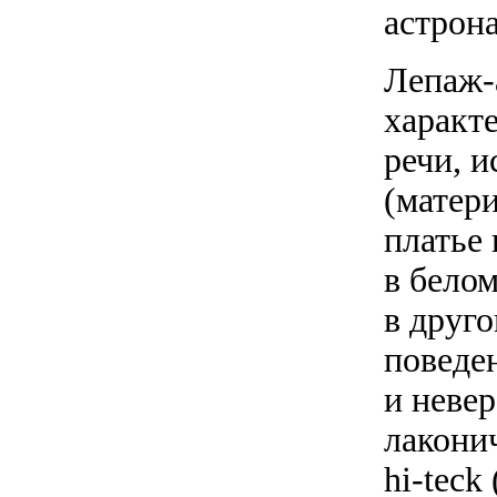
астрон
Лепаж-
характ
речи, 
(матери
платье 
в белом
в друго
поведе
и неве
лакони
hi-teck