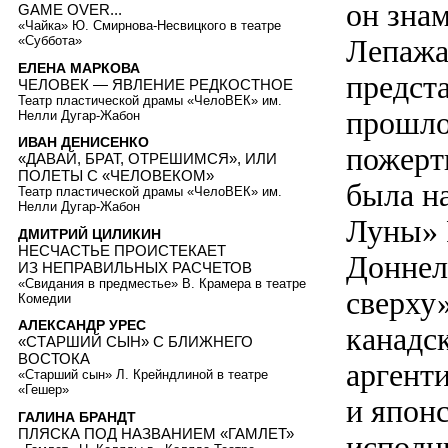
он зна
GAME OVER...
«Чайка» Ю. Смирнова-Несвицкого в театре
«Суббота»
Лепажа
ЕЛЕНА МАРКОВА
предст
ЧЕЛОВЕК — ЯВЛЕНИЕ РЕДКОСТНОЕ
Театр пластической драмы «ЧелоВЕК» им.
прошло 
Нелли Дугар-Жабон
ИВАН ДЕНИСЕНКО
пожертв
«ДАВАЙ, БРАТ, ОТРЕШИМСЯ», ИЛИ
ПОЛЕТЫ С «ЧЕЛОВЕКОМ»
была н
Театр пластической драмы «ЧелоВЕК» им.
Нелли Дугар-Жабон
Луны» 
ДМИТРИЙ ЦИЛИКИН
НЕСЧАСТЬЕ ПРОИСТЕКАЕТ
Доннел
ИЗ НЕПРАВИЛЬНЫХ РАСЧЕТОВ
«Свидания в предместье» В. Крамера в театре
сверху
Комедии
АЛЕКСАНДР УРЕС
канадс
«СТАРШИЙ СЫН» С БЛИЖНЕГО
ВОСТОКА
аргент
«Старший сын» Л. Крейндлиной в театре
«Гешер»
и япон
ГАЛИНА БРАНДТ
ПЛЯСКА ПОД НАЗВАНИЕМ «ГАМЛЕТ»
исполн