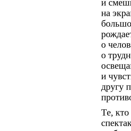
и смешн
на экра
большо
рождае
о челов
о труд
освеща
и чувст
другу 
против
Те, кто
спектак