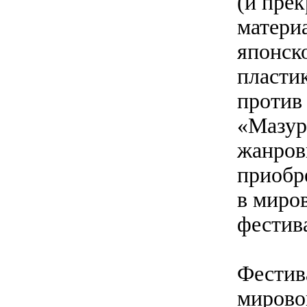
(и пре
матери
японск
пласти
против
«Мазур
жанров
приобр
в миро
фестив
Фестив
мирово