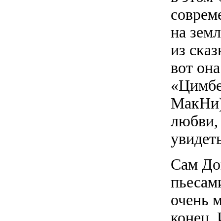
соврем
на зем
из сказ
вот она
«Цимбе
МакНи),
любви,
увидет
Сам До
пьесам
очень м
конец. 