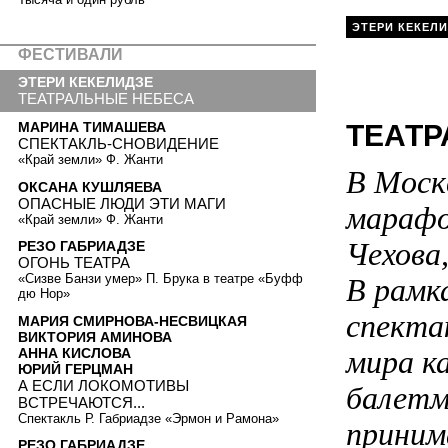
ЭТЕРИ КЕКЕЛ
ФЕСТИВАЛИ
ЭТЕРИ КЕКЕЛИДЗЕ
ТЕАТРАЛЬНЫЕ НЕБЕСА
МАРИНА ТИМАШЕВА
ТЕАТР
СПЕКТАКЛЬ-СНОВИДЕНИЕ
«Край земли» Ф. Жанти
В Моск
ОКСАНА КУШЛЯЕВА
ОПАСНЫЕ ЛЮДИ ЭТИ МАГИ
марафо
«Край земли» Ф. Жанти
Чехова,
РЕЗО ГАБРИАДЗЕ
ОГОНЬ ТЕАТРА
«Сизве Банзи умер» П. Брука в театре «Буфф
В рамк
дю Нор»
спекта
МАРИЯ СМИРНОВА-НЕСВИЦКАЯ
ВИКТОРИЯ АМИНОВА
мира к
АННА КИСЛОВА
ЮРИЙ ГЕРЦМАН
А ЕСЛИ ЛОКОМОТИВЫ
балетм
ВСТРЕЧАЮТСЯ...
Спектакль Р. Габриадзе «Эрмон и Рамона»
приним
РЕЗО ГАБРИАДЗЕ