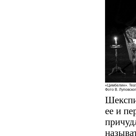
«Цимбелин». Теат
Фото В. Луповско
Шекспи
ее и пе
причуд
называт