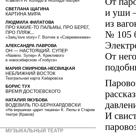
От пар
«Гамлет» Н. Коляды в «Коляда-Театре»
СВЕТЛАНА ЩАГИНА
и уши 
КАРТИНА МИРА
из ваг
ЛЮДМИЛА ФИЛАТОВА
ПРО КАКИЕ-ТО ПАЛЬМЫ, ПРО БЕРЕГ,
№ 105 
ПРО ПЛЯЖ...
«Заяц love story» Г. Волчек в «Современнике»
Электр
АЛЕКСАНДРА ЛАВРОВА
ОН — НАСТОЯЩИЙ. СУПЕР
От него
«Nаивnо. Syпер» А. Крикливого
в новосибирском «Глобусе»
подобн
МАРИЯ СМИРНОВА-НЕСВИЦКАЯ
НЕБЛИЖНИЙ ВОСТОК
Театральная карта Хабаровска
Парово
БОРИС ТУХ
расска
ВРЕМЯ ДОСТОЕВСКОГО
НАТАЛИЯ ЯКУБОВА
давлени
ВОДЕВИЛЬ ПО-БЕРНХАРДОВСКИ
«На вершинах царит тишина» К. Люпы в Старом
И свист
театре (Краков)
парово
МУЗЫКАЛЬНЫЙ ТЕАТР