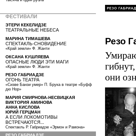
РЕЗО ГАБРИА
ФЕСТИВАЛИ
ЭТЕРИ КЕКЕЛИДЗЕ
ТЕАТРАЛЬНЫЕ НЕБЕСА
МАРИНА ТИМАШЕВА
Резо Г
СПЕКТАКЛЬ-СНОВИДЕНИЕ
«Край земли» Ф. Жанти
Умирают
ОКСАНА КУШЛЯЕВА
ОПАСНЫЕ ЛЮДИ ЭТИ МАГИ
гибнут,
«Край земли» Ф. Жанти
они оз
РЕЗО ГАБРИАДЗЕ
ОГОНЬ ТЕАТРА
«Сизве Банзи умер» П. Брука в театре «Буфф
дю Нор»
МАРИЯ СМИРНОВА-НЕСВИЦКАЯ
ВИКТОРИЯ АМИНОВА
АННА КИСЛОВА
ЮРИЙ ГЕРЦМАН
А ЕСЛИ ЛОКОМОТИВЫ
ВСТРЕЧАЮТСЯ...
Спектакль Р. Габриадзе «Эрмон и Рамона»
РЕЗО ГАБРИАДЗЕ