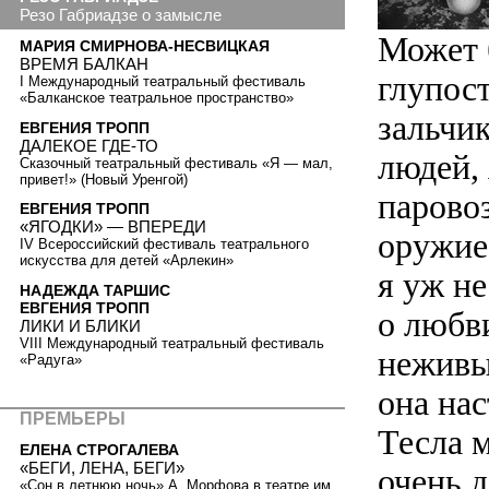
Резо Габриадзе о замысле
Может 
МАРИЯ СМИРНОВА-НЕСВИЦКАЯ
ВРЕМЯ БАЛКАН
глупос
I Международный театральный фестиваль
«Балканское театральное пространство»
зальчик
ЕВГЕНИЯ ТРОПП
ДАЛЕКОЕ ГДЕ-ТО
людей,
Сказочный театральный фестиваль «Я — мал,
привет!» (Новый Уренгой)
парово
ЕВГЕНИЯ ТРОПП
«ЯГОДКИ» — ВПЕРЕДИ
оружие
IV Всероссийский фестиваль театрального
искусства для детей «Арлекин»
я уж не
НАДЕЖДА ТАРШИС
ЕВГЕНИЯ ТРОПП
о любв
ЛИКИ И БЛИКИ
VIII Международный театральный фестиваль
неживы
«Радуга»
она нас
ПРЕМЬЕРЫ
Тесла 
ЕЛЕНА СТРОГАЛЕВА
«БЕГИ, ЛЕНА, БЕГИ»
очень д
«Сон в летнюю ночь» А. Морфова в театре им.