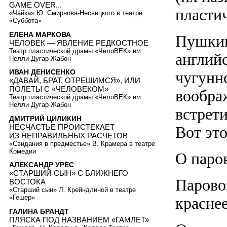
GAME OVER...
пластич
«Чайка» Ю. Смирнова-Несвицкого в театре
«Суббота»
ЕЛЕНА МАРКОВА
Пушкин
ЧЕЛОВЕК — ЯВЛЕНИЕ РЕДКОСТНОЕ
Театр пластической драмы «ЧелоВЕК» им.
англий
Нелли Дугар-Жабон
ИВАН ДЕНИСЕНКО
чугунно
«ДАВАЙ, БРАТ, ОТРЕШИМСЯ», ИЛИ
ПОЛЕТЫ С «ЧЕЛОВЕКОМ»
воображ
Театр пластической драмы «ЧелоВЕК» им.
Нелли Дугар-Жабон
встрет
ДМИТРИЙ ЦИЛИКИН
НЕСЧАСТЬЕ ПРОИСТЕКАЕТ
Вот это
ИЗ НЕПРАВИЛЬНЫХ РАСЧЕТОВ
«Свидания в предместье» В. Крамера в театре
Комедии
О паров
АЛЕКСАНДР УРЕС
«СТАРШИЙ СЫН» С БЛИЖНЕГО
Парово
ВОСТОКА
«Старший сын» Л. Крейндлиной в театре
«Гешер»
краснее
ГАЛИНА БРАНДТ
ПЛЯСКА ПОД НАЗВАНИЕМ «ГАМЛЕТ»