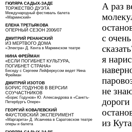
ГЮЛЯРА САДЫХ-ЗАДЕ
А раз в
ТОРЖЕСТВО ДУЭТА
Международный фестиваль балета
молеку
«Мариинский»
остано
ЕЛЕНА ТРЕТЬЯКОВА
ОПЕРНЫЙ СЕЗОН 2006/07
с очен
ДМИТРИЙ РЕНАНСКИЙ
ИЗ МЕРТВОГО ДОМА
сказать
«Электра» Д. Кента в Мариинском театре
НИНА ФРЕЙМАН
я нарис
«ЕСЛИ ПОГИБНЕТ КУЛЬТУРА,
ПОГИБНЕТ СТРАНА»
наверно
Беседу с Сергеем Лейферкусом ведет Нина
Фрейман
паровоз
ДМИТРИЙ ИЗОТОВ
БОРИС ГОДУНОВ В ВЕРСИИ
не зна
СОУЧАСТНИКОВ
«Борис Годунов» Ю. Александрова в «Санктъ-
дороги
Петербургъ Опере»
останов
ГЕОРГИЙ КОВАЛЕВСКИЙ
ФАУСТОВСКИЙ ЭКСПЕРИМЕНТ
«Маргарита» Д. Исаичева в Саратовском театре
из Кут
оперы и балета
ГЮЛЯРА САДЫХ-ЗАДЕ