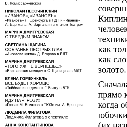
В. Комиссаржевской
соверш
НИКОЛАЙ ПЕСОЧИНСКИЙ
«ИВАНОВ», «ИВАНОВЪ»
Киплин
«Ивановъ» Л. Эренбурга в НДТ и «Иванов»
А. Баргмана, А. Вартаньян в «Таком Театре»
челове
МАРИНА ДМИТРЕВСКАЯ
техник
С ТВЕРДЫМ ЗНАКОМ
СВЕТЛАНА ЩАГИНА
как тол
СОБРАНЬЕ ПЕСТРЫХ ГЛАВ
«Ангелова кукла» Д. Егорова в БДТ
как сл
МАРИНА ДМИТРЕВСКАЯ
«ТОГО УЖ НЕ ВЕРНЕШЬ...»
золото.
«Варшавская мелодия» С. Щипицина в МДТ
ЕЛЕНА ГОРФУНКЕЛЬ
Сначал
ВСЕ БУДЕТ ХОРОШО
«Тойбеле и ее демон» Г. Бызгу в БТК
прямо 
МАРИНА ДМИТРЕВСКАЯ
ИДУ НА «ГРОЗУ»
когда 
«Гроза» М. Бычкова в ТЮЗе им. А. Брянцева
юбочки
ЛЮДМИЛА ФИЛАТОВА
Людмила Филатова о спектакле
(их на
АННА КОНСТАНТИНОВА