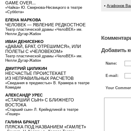
GAME OVER...
•
Агафонов Ва
«Чайка» Ю. Смирнова-Несвицкого в театре
«Суббота»
ЕЛЕНА МАРКОВА
ЧЕЛОВЕК — ЯВЛЕНИЕ РЕДКОСТНОЕ
Театр пластической драмы «ЧелоВЕК» им.
Нелли Дугар-Жабон
Комментари
ИВАН ДЕНИСЕНКО
«ДАВАЙ, БРАТ, ОТРЕШИМСЯ», ИЛИ
Добавить 
ПОЛЕТЫ С «ЧЕЛОВЕКОМ»
Театр пластической драмы «ЧелоВЕК» им.
Нелли Дугар-Жабон
Name:
ДМИТРИЙ ЦИЛИКИН
НЕСЧАСТЬЕ ПРОИСТЕКАЕТ
E-mail:
ИЗ НЕПРАВИЛЬНЫХ РАСЧЕТОВ
«Свидания в предместье» В. Крамера в театре
Комедии
Your Commen
АЛЕКСАНДР УРЕС
«СТАРШИЙ СЫН» С БЛИЖНЕГО
ВОСТОКА
«Старший сын» Л. Крейндлиной в театре
«Гешер»
ГАЛИНА БРАНДТ
ПЛЯСКА ПОД НАЗВАНИЕМ «ГАМЛЕТ»