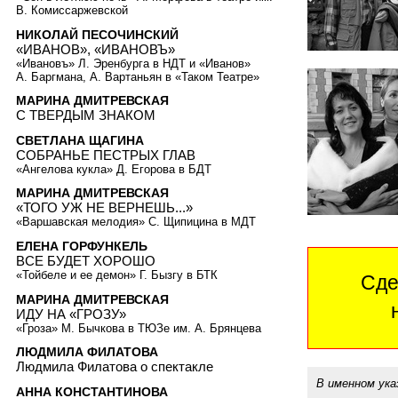
В. Комиссаржевской
НИКОЛАЙ ПЕСОЧИНСКИЙ
«ИВАНОВ», «ИВАНОВЪ»
«Ивановъ» Л. Эренбурга в НДТ и «Иванов»
А. Баргмана, А. Вартаньян в «Таком Театре»
МАРИНА ДМИТРЕВСКАЯ
С ТВЕРДЫМ ЗНАКОМ
СВЕТЛАНА ЩАГИНА
СОБРАНЬЕ ПЕСТРЫХ ГЛАВ
«Ангелова кукла» Д. Егорова в БДТ
МАРИНА ДМИТРЕВСКАЯ
«ТОГО УЖ НЕ ВЕРНЕШЬ...»
«Варшавская мелодия» С. Щипицина в МДТ
ЕЛЕНА ГОРФУНКЕЛЬ
ВСЕ БУДЕТ ХОРОШО
«Тойбеле и ее демон» Г. Бызгу в БТК
Сде
МАРИНА ДМИТРЕВСКАЯ
ИДУ НА «ГРОЗУ»
«Гроза» М. Бычкова в ТЮЗе им. А. Брянцева
ЛЮДМИЛА ФИЛАТОВА
Людмила Филатова о спектакле
В именном ука
АННА КОНСТАНТИНОВА