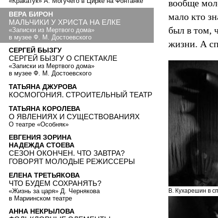
«Кракатук» А. Могучего в Цирке на Фонтанке
вообще моло
ВЕРА БИРОН
мало кто зн
МАЛЬЧИКИ У ХРИСТА НА ЕЛКЕ
был в том, 
«Записки из Мертвого дома»
в музее Ф. М. Достоевского
жизни. А сп
СЕРГЕЙ БЫЗГУ
СЕРГЕЙ БЫЗГУ О СПЕКТАКЛЕ
«Записки из Мертвого дома»
в музее Ф. М. Достоевского
ТАТЬЯНА ДЖУРОВА
КОСМОГОНИЯ. СТРОИТЕЛЬНЫЙ ТЕАТР
ТАТЬЯНА КОРОЛЕВА
О ЯВЛЕНИЯХ И СУЩЕСТВОВАНИЯХ
О театре «Особняк»
ЕВГЕНИЯ ЗОРИНА
НАДЕЖДА СТОЕВА
СЕЗОН ОКОНЧЕН. ЧТО ЗАВТРА?
ГОВОРЯТ МОЛОДЫЕ РЕЖИССЕРЫ
ЕЛЕНА ТРЕТЬЯКОВА
ЧТО БУДЕМ СОХРАНЯТЬ?
«Жизнь за царя» Д. Чернякова
В. Кухарешин в с
в Мариинском театре
АННА НЕКРЫЛОВА