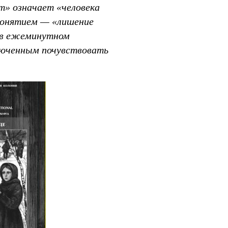
т» означает «человека
 понятием — «лишение
а в ежеминутном
люченным почувствовать