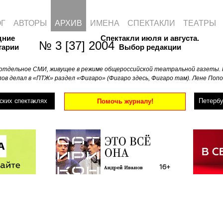
ОГ
АВТОРЫ
АРХИВ
ИМЕНА
СПЕКТАКЛИ
ТЕАТРЫ
дние
Спектакли июля и августа.
№ 3 [37] 2004
тарии
Выбор редакции
отдельное СМИ, живущее в режиме общероссийской театральной газеты. 
ов делал в «ПТЖ» раздел «Фигаро» (Фигаро здесь, Фигаро там). Лене Попо
ских спектаклях
Петербу
Помочь журналу!