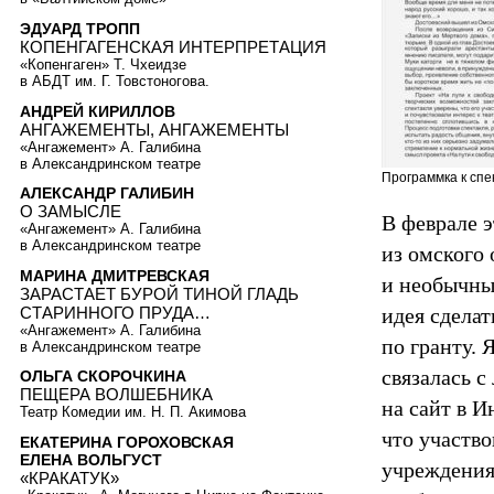
ЭДУАРД ТРОПП
КОПЕНГАГЕНСКАЯ ИНТЕРПРЕТАЦИЯ
«Копенгаген» Т. Чхеидзе
в АБДТ им. Г. Товстоногова.
АНДРЕЙ КИРИЛЛОВ
АНГАЖЕМЕНТЫ, АНГАЖЕМЕНТЫ
«Ангажемент» А. Галибина
в Александринском театре
Программка к спе
АЛЕКСАНДР ГАЛИБИН
О ЗАМЫСЛЕ
В феврале э
«Ангажемент» А. Галибина
в Александринском театре
из омского
МАРИНА ДМИТРЕВСКАЯ
и необычны
ЗАРАСТАЕТ БУРОЙ ТИНОЙ ГЛАДЬ
СТАРИННОГО ПРУДА…
идея сдела
«Ангажемент» А. Галибина
по гранту. 
в Александринском театре
связалась с
ОЛЬГА СКОРОЧКИНА
ПЕЩЕРА ВОЛШЕБНИКА
на сайт в И
Театр Комедии им. Н. П. Акимова
что участво
ЕКАТЕРИНА ГОРОХОВСКАЯ
ЕЛЕНА ВОЛЬГУСТ
учреждениях
«КРАКАТУК»