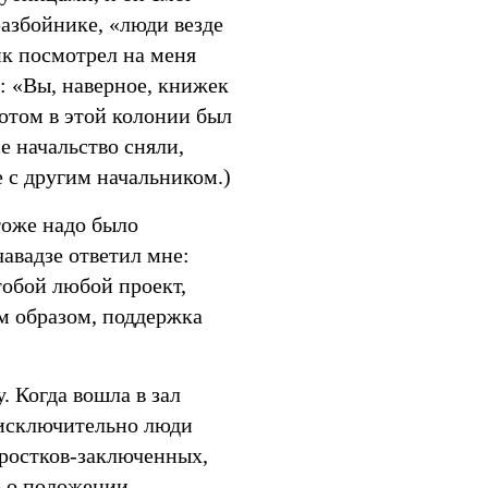
разбойнике, «люди везде
 посмотрел на меня
л: «Вы, наверное, книжек
отом в этой колонии был
се начальство сняли,
 с другим начальником.)
тоже надо было
чавадзе ответил мне:
 тобой любой проект,
м образом, поддержка
. Когда вошла в зал
 исключительно люди
дростков-заключенных,
е о положении