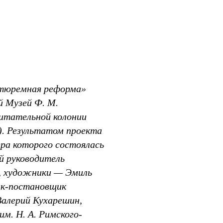
Мир
 тюремная реформа»
й Музей Ф. М.
питательной колонии
. Резуль­татом проекта
ера которого состоялась
й руководитель
н, художники — Эмиль
ик-постановщик
Валерий Кухарешин,
м. Н. А. Римского-