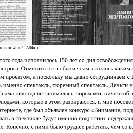
ктаклю. Фото Ч. Абботта
того года исполнилось 150 лет со дня освобождения
 острога. Отметить это событие нам хотелось каким
м проектом, а поскольку мы давно сотрудничаем с 
ть именно спектакль, тюремный спектакль. Деньги 
Я сама никогда не занималась тюрьмами, ничего об 
 людьми, которые в этом разбираются, и мне посове
нтернете, где был объявлен конкурс «Внимание, под
вать в спектакле будут именно подростки, содержа
. Конечно, с ними было труднее работать, чем со 