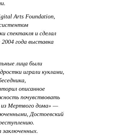
и.
tal Arts Foundation,
ссистентом
и спектакля и сделал
 2004 года выставка
ельные лица были
дростки играли куклами,
беседника,
вторил описанное
ожность почувствовать
и из Мертвого дома» —
люченными, Достоевский
преступлению.
 заключенных.