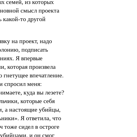
ых семей, из которых
Основной смысл проекта
ь какой-то другой
явку на проект, надо
олонию, подписать
ниях. Я впервые
ии, которая произвела
о гнетущее впечатление.
и спросил меня:
имаете, куда вы лезете?
альчики, которые себя
и, а настоящие убийцы,
ники». Я ответила, что
 тоже сидел в остроге
 убийцами, и он смог