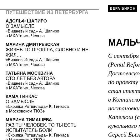
ВЕРА БИРОН
ПУТЕШЕСТВИЕ ИЗ ПЕТЕРБУРГА
АДОЛЬФ ШАПИРО
О ЗАМЫСЛЕ
«Вишневый сад» А. Шапиро
в МХАТе им. Чехова
МАЛЬЧ
МАРИНА ДМИТРЕВСКАЯ
ЖИЗНЬ-ТО ПРОШЛА, СЛОВНО И НЕ
ЖИЛ…
С сентября
«Вишневый сад» А. Шапиро
(Penal Refo
в МХАТе им. Чехова
Достоевско
ТАТЬЯНА МОСКВИНА
СТО ЛЕТ БЕЗ АВТОРА
по проекту
«Вишневый сад» А. Шапиро
в МХАТе им. Чехова
стал спект
КАМА ГИНКАС
в Колпинск
О ЗАМЫСЛЕ
«Скрипка Ротшильда» К. Гинкаса
постановки
в Московском ТЮЗе
Капелюш (с
МАРИНА ТИМАШЕВА
РАЗ ТЫ ЧЕЛОВЕК, ТО ТЫ ЕСТЬ
кукольного
ИСПЫТАТЕЛЬ БОЛИ
Сергей Быз
«Скрипка Ротшильда» К. Гинкаса
в Московском ТЮЗе