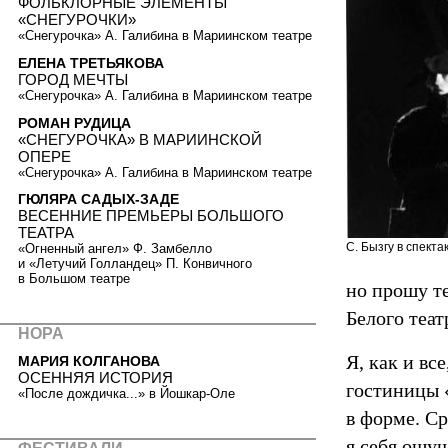
ФОЛЬКЛОРНЫЕ ЭЛЕМЕНТЫ
«СНЕГУРОЧКИ»
«Снегурочка» А. Галибина в Мариинском театре
ЕЛЕНА ТРЕТЬЯКОВА
ГОРОД МЕЧТЫ
«Снегурочка» А. Галибина в Мариинском театре
РОМАН РУДИЦА
«СНЕГУРОЧКА» В МАРИИНСКОЙ
ОПЕРЕ
«Снегурочка» А. Галибина в Мариинском театре
ГЮЛЯРА САДЫХ-ЗАДЕ
ВЕСЕННИЕ ПРЕМЬЕРЫ БОЛЬШОГО
ТЕАТРА
С. Бызгу в спекта
«Огненный ангел» Ф. Замбелло
и «Летучий Голландец» П. Конвичного
в Большом театре
но прошу т
Белого теа
НОРА
Я, как и вс
МАРИЯ КОЛГАНОВА
ОСЕННЯЯ ИСТОРИЯ
гостиницы 
«После дождичка...» в Йошкар-Оле
в форме. С
я себя ощу