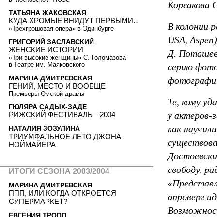
Корсакова С
ТАТЬЯНА ЖАКОВСКАЯ
КУДА ХРОМЫЕ ВНИДУТ ПЕРВЫМИ…
В колонии 
«Трехгрошовая опера» в Эдинбурге
USA, Aspen
ГРИГОРИЙ ЗАСЛАВСКИЙ
ЖЕНСКИЕ ИСТОРИИ
Д. Поташев
«Три высокие женщины» С. Голомазова
в Театре им. Маяковского
серию фото
МАРИНА ДМИТРЕВСКАЯ
фотографий
ГЕНИЙ, МЕСТО И ВООБЩЕ
Премьеры Омской драмы
Те, кому уд
ГЮЛЯРА САДЫХ-ЗАДЕ
у актеров-
РИЖСКИЙ ФЕСТИВАЛЬ—2004
как научил
НАТАЛИЯ ЗОЗУЛИНА
ТРИУМФАЛЬНОЕ ЛЕТО ДЖОНА
существова
НОЙМАЙЕРА
Достоевски
свободу, р
ИТОГИ СЕЗОНА 2003/2004
«Представл
МАРИНА ДМИТРЕВСКАЯ
ППП, ИЛИ КОГДА ОТКРОЕТСЯ
опроверг и
СУПЕРМАРКЕТ?
Возможност
ЕВГЕНИЯ ТРОПП