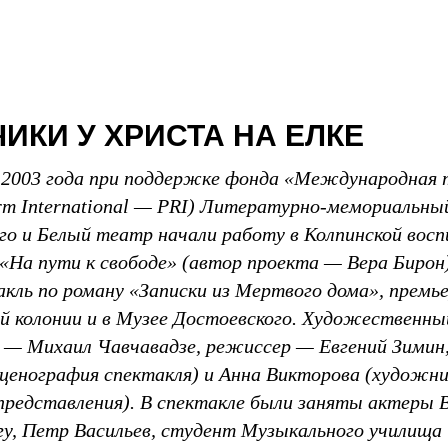
ИКИ У ХРИСТА НА ЕЛКЕ
 2003 года при поддержке фонда «Меж­дународная
rm Inter­national — PRI) Литературно-мемориальны
го и Белый театр начали работу в Колпинской вос
 «На пути к свободе» (автор проекта — Вера Бирон)
акль по роману «Записки из Мертвого дома», премь
ой колонии и в Музее Достоевского. Художественны
 — Михаил Чавча­вадзе, режиссер — Евгений Зими
ценография спектакля) и Анна Викторова (художн
 представления). В спектакле были заняты актеры 
гу, Петр Васильев, студент Музыкального училища и