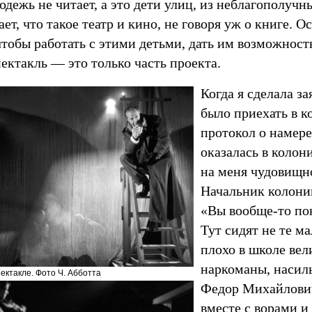
дежь не читает, а это дети улиц, из неблагополучн
ает, что такое театр и кино, не говоря уж о книге. 
чтобы работать с этими детьми, дать им возможност
ектакль — это только часть проекта.
Когда я сделала за
было приехать в к
протокол о намере
оказалась в колон
на меня чудовищн
Начальник колони
«Вы вообще-то пон
Тут сидят не те м
плохо в школе вел
наркоманы, насиль
пектакле. Фото Ч. Абботта
Федор Михайлович
вместе с ворами и