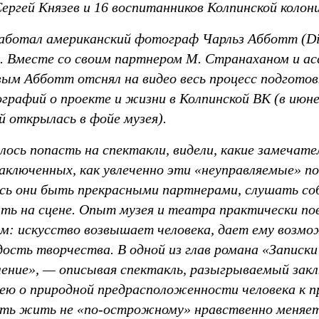
ергей Князев и 16 воспитанников Колпинской колони
работал американский фотограф Чарльз Абботт (Digi
). Вместе со своим партнером М. Странаханом и а
ым Абботт отснял на видео весь процесс подготовк
графий о проекте и жизни в Колпинской ВК (в июне
 открылась в фойе музея).
алось попасть на спектакли, видели, какие замечат
заключенных, как увлеченно эти «неуправляемые» по
ись они быть прекрасными партнерами, слушать со
ть на сцене. Опыт музея и театра практически по
м: искусство возвышает человека, дает ему возм
адость творчества. В одной из глав романа «Записк
ение», — описывая спектакль, разыгрываемый зак
дею о природной предрасположенности человека к 
ь жить не «по-острожному» нравственно меняет