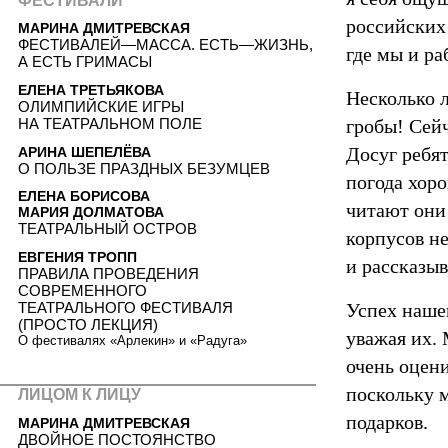
ФЕСТИВАЛИ
российских 
МАРИНА ДМИТРЕВСКАЯ
ФЕСТИВАЛЕЙ—МАССА. ЕСТЬ—ЖИЗНЬ,
где мы и ра
А ЕСТЬ ГРИМАСЫ
ЕЛЕНА ТРЕТЬЯКОВА
Несколько л
ОЛИМПИЙСКИЕ ИГРЫ
гробы! Сейч
НА ТЕАТРАЛЬНОМ ПОЛЕ
Досуг ребят
АРИНА ШЕПЕЛЁВА
О ПОЛЬЗЕ ПРАЗДНЫХ БЕЗУМЦЕВ
погода хоро
ЕЛЕНА БОРИСОВА
читают они
МАРИЯ ДОЛМАТОВА
ТЕАТРАЛЬНЫЙ ОСТРОВ
корпусов не
ЕВГЕНИЯ ТРОПП
и рассказы
ПРАВИЛА ПРОВЕДЕНИЯ
СОВРЕМЕННОГО
ТЕАТРАЛЬНОГО ФЕСТИВАЛЯ
Успех нашег
(ПРОСТО ЛЕКЦИЯ)
уважая их. 
О фестивалях «Арлекин» и «Радуга»
очень оцени
поскольку м
ЛИЦОМ К ЛИЦУ
подарков.
МАРИНА ДМИТРЕВСКАЯ
ДВОЙНОЕ ПОСТОЯНСТВО