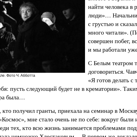
найти человека в 
люди»… Начальник
с грустью и сказа
много читали». (П
совершен побег, в
и мы работали уже
С Белым театром 
договориться. Чав
кле. Фото Ч. Абботта
«Я готов делать с
ебя: пусть следующий будет не в крематории». Таки
тра была…
е, кто получил гранты, приехала на семинар в Москву
«Космос», мне стало очень не по себе: вокруг были
реди тех, кто всю жизнь занимается проблемами по
щала немножко Хлестаковым… В первом же доклад