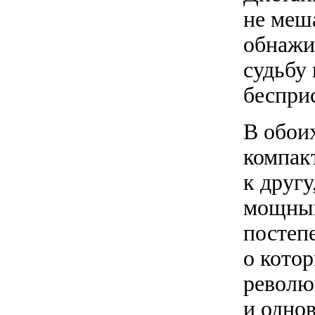
не меша
обнажи
судьбу 
беспри
В обои
компак
к другу
мощный
постеп
о котор
револю
и одно