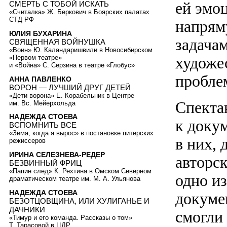
ей эмоц
СМЕРТЬ С ТОБОЙ ИСКАТЬ
«Считалка» Ж. Беркович в Боярских палатах
СТД РФ
напрям
ЮЛИЯ БУХАРИНА
задача
СВЯЩЕННАЯ ВОЙНУШКА
«Воин» Ю. Каландаришвили в Новосибирском
художе
«Первом театре»
и «Война» С. Серзина в театре «Глобус»
пробле
АННА ПАВЛЕНКО
ВОРОН — ЛУЧШИЙ ДРУГ ДЕТЕЙ
«Дети ворона» Е. Корабельник в Центре
Спекта
им. Вс. Мейерхольда
НАДЕЖДА СТОЕВА
к доку
ВСПОМНИТЬ ВСЕ
«Зима, когда я вырос» в постановке питерских
в них, 
режиссеров
ИРИНА СЕЛЕЗНЕВА-РЕДЕР
авторс
БЕЗВИННЫЙ ФРИЦ
«Папин след» К. Рехтина в Омском Северном
одно и
драматическом театре им. М. А. Ульянова
НАДЕЖДА СТОЕВА
докуме
БЕЗОТЦОВЩИНА, ИЛИ ХУЛИГАНЬЕ И
ДАЧНИКИ
смогли
«Тимур и его команда. Рассказы о том»
Т. Тарасовой в ЦДР