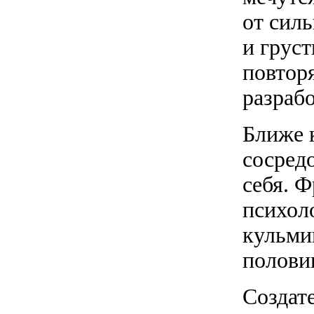
от сил
и груст
повтор
разраб
Ближе 
сосредо
себя. Ф
психол
кульми
полови
Создате