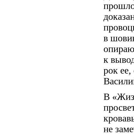
прошлог
доказа
провоц
в шови
опираю
к выво
рок ее,
Васили
В «Жиз
просвет
кровав
не зам