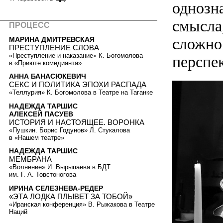
однозн
смысла,
ПРОЦЕСС
сложно
МАРИНА ДМИТРЕВСКАЯ
ПРЕСТУПЛЕНИЕ СЛОВА
«Преступление и наказание» К. Богомолова
перспе
в «Приюте комедианта»
АННА БАНАСЮКЕВИЧ
СЕКС И ПОЛИТИКА ЭПОХИ РАСПАДА
«Теллурия» К. Богомолова в Театре на Таганке
НАДЕЖДА ТАРШИС
АЛЕКСЕЙ ПАСУЕВ
ИСТОРИЯ И НАСТОЯЩЕЕ. ВОРОНКА
«Пушкин. Борис Годунов» Л. Стукалова
в «Нашем театре»
НАДЕЖДА ТАРШИС
МЕМБРАНА
«Волнение» И. Вырыпаева в БДТ
им. Г. А. Товстоногова
ИРИНА СЕЛЕЗНЕВА-РЕДЕР
«ЭТА ЛОДКА ПЛЫВЕТ ЗА ТОБОЙ»
«Иранская конференция» В. Рыжакова в Театре
Наций