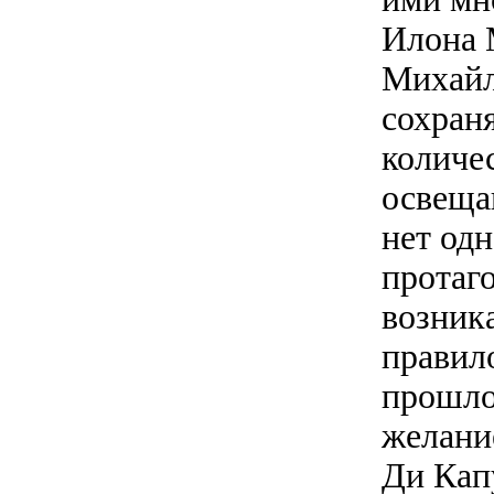
Илона 
Михайл
сохран
количе
освеща
нет од
протаг
возник
правил
прошло
желани
Ди Кап