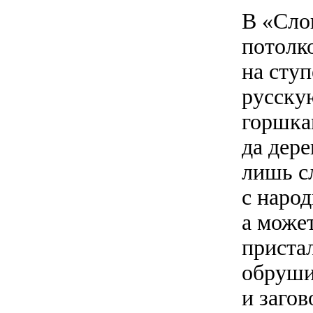
В «Сло
потолк
на сту
русску
горшкам
да дер
лишь с
с народ
а может
пристал
обруши
и заго