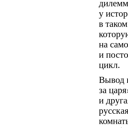
дилемм
у истор
в таком
котору
на само
и пост
цикл.
Вывод 
за цар
и друга
русска
комнаты