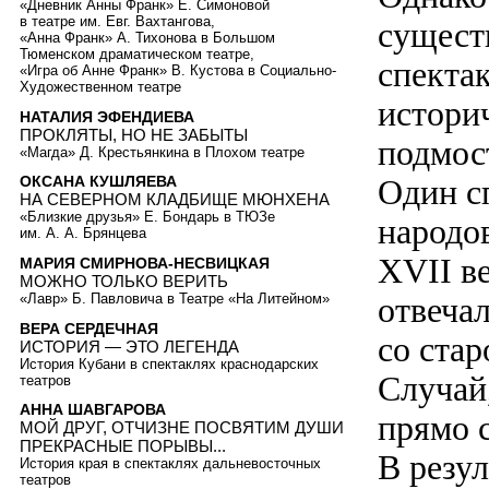
«Дневник Анны Франк» Е. Симоновой
в театре им. Евг. Вахтангова,
сущест
«Анна Франк» А. Тихонова в Большом
Тюменском драматическом театре,
спекта
«Игра об Анне Франк» В. Кустова в Социально-
Художественном театре
истори
НАТАЛИЯ ЭФЕНДИЕВА
ПРОКЛЯТЫ, НО НЕ ЗАБЫТЫ
подмос
«Магда» Д. Крестьянкина в Плохом театре
Один с
ОКСАНА КУШЛЯЕВА
НА СЕВЕРНОМ КЛАДБИЩЕ МЮНХЕНА
«Близкие друзья» Е. Бондарь в ТЮЗе
народо
им. А. А. Брянцева
XVII ве
МАРИЯ СМИРНОВА-НЕСВИЦКАЯ
МОЖНО ТОЛЬКО ВЕРИТЬ
отвеча
«Лавр» Б. Павловича в Театре «На Литейном»
ВЕРА СЕРДЕЧНАЯ
со стар
ИСТОРИЯ — ЭТО ЛЕГЕНДА
История Кубани в спектаклях краснодарских
Случай
театров
АННА ШАВГАРОВА
прямо с
МОЙ ДРУГ, ОТЧИЗНЕ ПОСВЯТИМ ДУШИ
ПРЕКРАСНЫЕ ПОРЫВЫ...
В резу
История края в спектаклях дальневосточных
театров