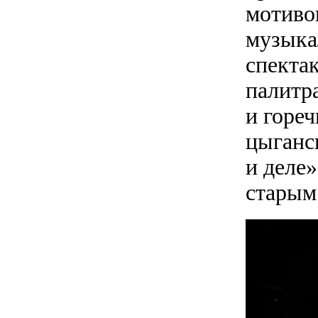
мотиво
музыка
спекта
палитр
и гореч
цыганс
и деле
старым