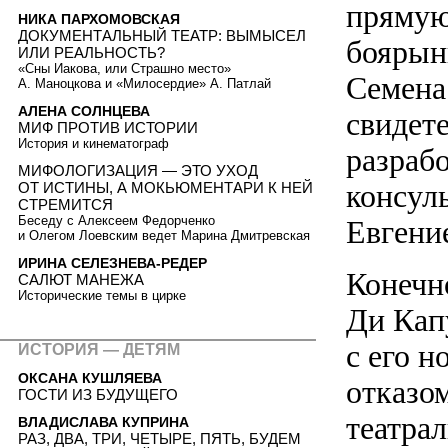
прямую
НИКА ПАРХОМОВСКАЯ
ДОКУМЕНТАЛЬНЫЙ ТЕАТР: ВЫМЫСЕЛ
боярын
ИЛИ РЕАЛЬНОСТЬ?
«Сны Иакова, или Страшно место»
Семена
А. Маноцкова и «Милосердие» А. Патлай
АЛЕНА СОЛНЦЕВА
свидет
МИФ ПРОТИВ ИСТОРИИ
История и кинематограф
разраб
МИФОЛОГИЗАЦИЯ — ЭТО УХОД
консул
ОТ ИСТИНЫ, А МОКЬЮМЕНТАРИ К НЕЙ
СТРЕМИТСЯ
Беседу с Алексеем Федорченко
Евгени
и Олегом Лоевским ведет Марина Дмитревская
ИРИНА СЕЛЕЗНЕВА-РЕДЕР
Конечн
САЛЮТ МАНЕЖА
Исторические темы в цирке
Ди Капу
с его 
ИСТОРИЯ — ДЕТЯМ
ОКСАНА КУШЛЯЕВА
отказо
ГОСТИ ИЗ БУДУЩЕГО
театра
ВЛАДИСЛАВА КУПРИНА
РАЗ, ДВА, ТРИ, ЧЕТЫРЕ, ПЯТЬ, БУДЕМ