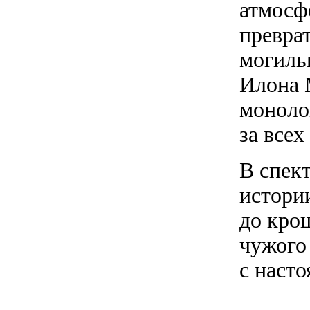
атмосф
превра
могиль
Илона 
моноло
за всех
В спек
истори
до крош
чужого
с наст