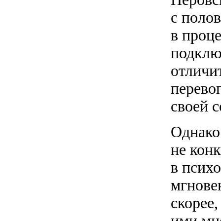
с поло
в проц
подключ
отличит
перево
своей с
Однако
не кон
в псих
мгнове
скорее
ими мн