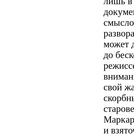
лишь в
докуме
смысло
развора
может 
до беск
режисс
вниман
свой ж
скорбн
старов
Маркар
и взят