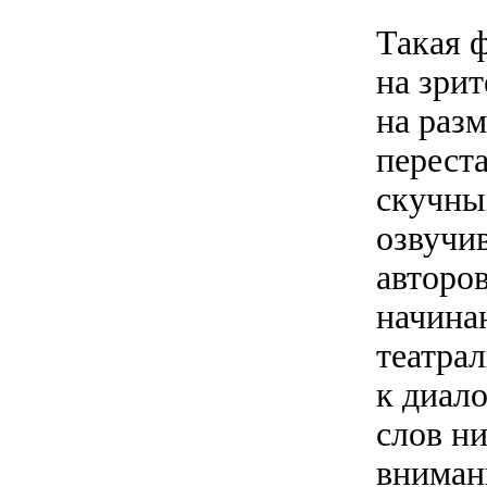
Такая 
на зри
на раз
перест
скучны
озвучи
авторо
начина
театра
к диало
слов ни
вниман