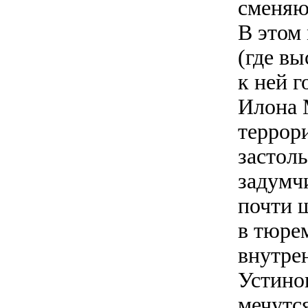
сменяю
В этом
(где вы
к ней г
Илона 
террор
застол
задумч
почти 
в тюре
внутре
Устино
мечутся