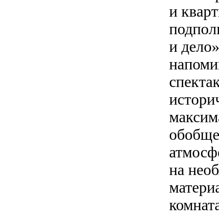
и квар
подпол
и дело
напоми
спектак
истори
максим
обобще
атмосф
на нео
матери
комнат