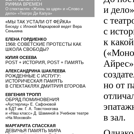
РИФМА ВРЕМЕН
и дело
О спектаклях «Жизнь за царя» и «Слово и
дело» «Театро Ди Капуа»
с теат
«МЫ ТАК УСТАЛИ ОТ ФЕЙКА»
Беседу с Илоной Маркаровой ведет Вера
с истор
Сенькина
к како
ЕЛЕНА ГОРДИЕНКО
1968: СОВЕТСКИЕ ПРОТЕСТЫ КАК
ШКОЛА СВОБОДЫ?
(«Моно
ЮЛИЯ ОСЕЕВА
Айрес»
POST + ИСТОРИЯ, POST + ПАМЯТЬ
АЛЕКСАНДРИНА ШАКЛЕЕВА
создате
РОЖДЕННЫЕ С ИСПУГУ:
ИСТОРИЧЕСКАЯ ПАМЯТЬ
но от п
В СПЕКТАКЛЯХ ДМИТРИЯ ЕГОРОВА
отлича
ЕВГЕНИЯ ТРОПП
ОБРЯД ПОМИНОВЕНИЯ
эпатаж
«Аустерлиц» Е. Сафоновой
в БДТ им. Г. А. Товстоногова
и «Наш класс» Д. Шаминой в Учебном театре
в зал.
«На Моховой»
МАРГАРИТА СПАССКАЯ
Однако 
ДЕВИЧЬЯ ПАМЯТЬ МИРА