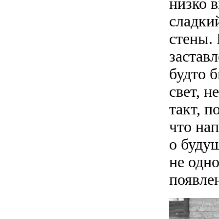
низко в
сладкий
стены.
застав
будто 
свет, 
такт, п
что на
о будущ
не одно
появлен