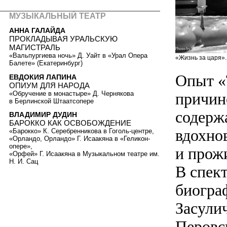
МУЗЫКАЛЬНЫЙ ТЕАТР
АННА ГАЛАЙДА
ПРОКЛАДЫВАЯ УРАЛЬСКУЮ
МАГИСТРАЛЬ
«Вальпургиева ночь» Д. Уайт в «Урал Опера
«Жизнь за царя».
Балете» (Екатеринбург)
Опыт «
ЕВДОКИЯ ЛАПИНА
ОПИУМ ДЛЯ НАРОДА
«Обручение в монастыре» Д. Чернякова
причин
в Берлинской Штаатсопере
содерж
ВЛАДИМИР ДУДИН
БАРОККО КАК ОСВОБОЖДЕНИЕ
вдохно
«Барокко» К. Серебренникова в Гоголь-центре,
«Орландо, Орландо» Г. Исаакяна в «Геликон-
опере»,
и прож
«Орфей» Г. Исаакяна в Музыкальном театре им.
Н. И. Сац
В спек
биогра
Засули
Перовск