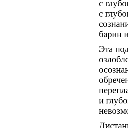
с глубо
с глуб
сознан
барин и
Эта по
озлобл
осозна
обрече
перепл
и глуб
невозм
Дистан