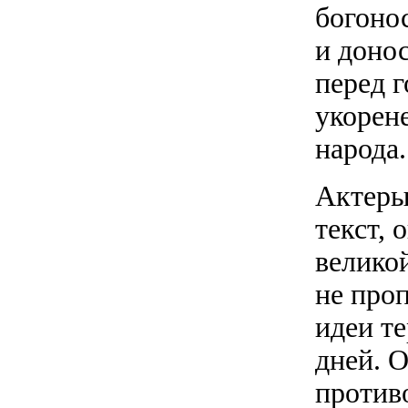
богонос
и донос
перед 
укорене
народа.
Актеры
текст, 
велико
не про
идеи т
дней. 
против