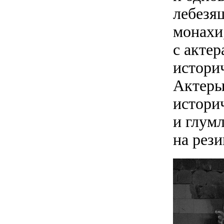
лебезя
монахи
с акте
истори
Актеры
истори
и глум
на рези