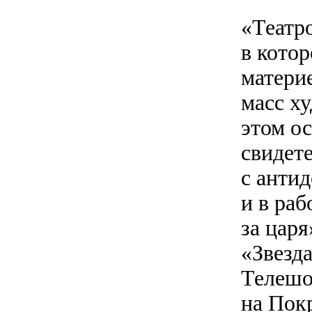
«Театр
в кото
матери
масс х
этом о
свидет
с анти
и в ра
за царя
«Звезда
Телешо
на Покр