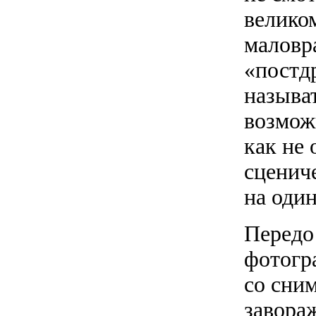
велико
маловр
«постд
называт
возможн
как не
сцениче
на один
Передо
фотогр
со сни
завора