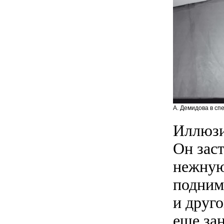
А. Демидова в сп
Иллюзи
Он зас
нежную
подним
и друг
еще за