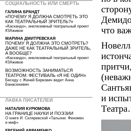
СОЦИАЛЬНОСТЬ ИЛИ СМЕРТЬ
сторону
ГАЛИНА БРАНДТ
«ПОЧЕМУ Я ДОЛЖНА СМОТРЕТЬ ЭТО
Демидо
КАК ТЕАТРАЛЬНЫЙ ЗРИТЕЛЬ?»
«Каскандо», инклюзивный театральный проект
что важ
#ЗАживое
МАРИНА ДМИТРЕВСКАЯ
Новелл
ПОЧЕМУ Я ДОЛЖНА ЭТО СМОТРЕТЬ?
ДАЖЕ НЕ КАК ТЕАТРАЛЬНЫЙ ЗРИТЕЛЬ,
А ВООБЩЕ?
истонч
«Каскандо», инклюзивный театральный проект
#ЗАживое
притчи
ВОЗМОЖНОСТЬ ЗАНИМАТЬСЯ
(неваж
ТЕАТРОМ: ФЕСТИВАЛЬ «Я НЕ ОДИН»
Беседу с Женей Беркович ведет Анна
Банасюкевич
Сантья
и испы
ЛАВКА ПИСАТЕЛЕЙ
Театр
НАТАЛИЯ КУРЮМОВА
НА ГРАНИЦЕ НАУКИ И ПОЭЗИИ
О книге И. Скляревской «Тальони. Феномен
и миф»
ЕВГЕНИЙ АВРАМЕНКО