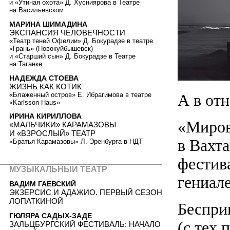
и «Утиная охота» Д. Хусниярова в Театре
на Васильевском
МАРИНА ШИМАДИНА
ЭКСПАНСИЯ ЧЕЛОВЕЧНОСТИ
«Театр теней Офелии» Д. Бокурадзе в театре
«Грань» (Новокуйбышевск)
и «Старший сын» Д. Бокурадзе в Театре
на Таганке
НАДЕЖДА СТОЕВА
ЖИЗНЬ КАК КОТИК
«Блаженный остров» Е. Ибрагимова в театре
А в от
«Karlsson Haus»
ИРИНА КИРИЛЛОВА
«Миров
«МАЛЬЧИКИ» КАРАМАЗОВЫ
И «ВЗРОСЛЫЙ» ТЕАТР
в Вахта
«Братья Карамазовы» Л. Эренбурга в НДТ
фестив
МУЗЫКАЛЬНЫЙ ТЕАТР
гениале
ВАДИМ ГАЕВСКИЙ
ЭКЗЕРСИС И АДАЖИО. ПЕРВЫЙ СЕЗОН
ЛОПАТКИНОЙ
Беспри
ГЮЛЯРА САДЫХ-ЗАДЕ
(с тех 
ЗАЛЬЦБУРГСКИЙ ФЕСТИВАЛЬ: НАЧАЛО