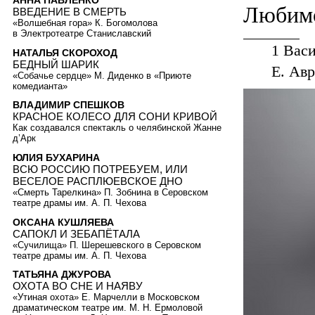
АННА ПАВЛЕНКО
Любимо
ВВЕДЕНИЕ В СМЕРТЬ
«Волшебная гора» К. Богомолова
в Электротеатре Станиславский
1
Васил
НАТАЛЬЯ СКОРОХОД
БЕДНЫЙ ШАРИК
Е. Авр
«Собачье сердце» М. Диденко в «Приюте
комедианта»
ВЛАДИМИР СПЕШКОВ
КРАСНОЕ КОЛЕСО ДЛЯ СОНИ КРИВОЙ
Как создавался спектакль о челябинской Жанне
д’Арк
ЮЛИЯ БУХАРИНА
ВСЮ РОССИЮ ПОТРЕБУЕМ, ИЛИ
ВЕСЕЛОЕ РАСПЛЮЕВСКОЕ ДНО
«Смерть Тарелкина» П. Зобнина в Серовском
театре драмы им. А. П. Чехова
ОКСАНА КУШЛЯЕВА
САПОКЛ И ЗЕБАПЁТАЛА
«Сучилища» П. Шерешевского в Серовском
театре драмы им. А. П. Чехова
ТАТЬЯНА ДЖУРОВА
ОХОТА ВО СНЕ И НАЯВУ
«Утиная охота» Е. Марчелли в Московском
драматическом театре им. М. Н. Ермоловой