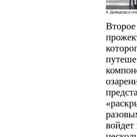
А. Демидова в сп
Второе
прожект
которо
путешес
компон
озарен
предста
«раскр
разовым
войдет 
несколь