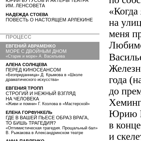
ЮРИЙ БУТУСОВ И АКТЕРЫ ТЕАТРА
ИМ. ЛЕНСОВЕТА
«Когда 
НАДЕЖДА СТОЕВА
на улиц
ПОВЕСТЬ О НАСТОЯЩЕМ АРЛЕКИНЕ
меня п
ПРОЦЕСС
Любимо
ЕВГЕНИЙ АВРАМЕНКО
МОРЕ С ДВОЙНЫМ ДНОМ
Василь
«Старик и море» А. Васильева
АЛЕНА СОЛНЦЕВА
Железн
ПЕРЕД КИНОСЕАНСОМ
«Безприданница» Д. Крымова в «Школе
года (н
драматического искусства»
до прем
ЕВГЕНИЯ ТРОПП
СТРОГИЙ И НЕЖНЫЙ ВЗГЛЯД
НА ЧЕЛОВЕКА
Хеминг
«Живи и помни» Г. Козлова в «Мастерской»
Юрию П
ЕЛЕНА ГОРФУНКЕЛЬ
ГДЕ В ВАШЕЙ ПЬЕСЕ ОБРАЗ ВРАГА,
в конц
ТО БИШЬ ТРАГЕДИЯ?
«Оптимистическая трагедия. Прощальный бал»
В. Рыжакова в Александринском театре
и скеле