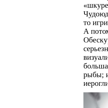
«шкуре
Чудоюд
то игр
А пото
Обеску
серьез
визуал
большая
рыбы; 
иерогл