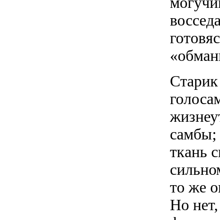
могучи
восседа
готовяс
«обман
Старик
голоса
жизнеу
самбы;
ткань с
сильно
то же 
Но нет