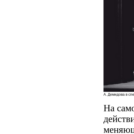
А. Демидова в сп
На сам
действ
меняющ