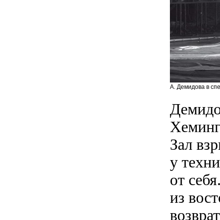
А. Демидова в сп
Демидо
Хеминг
Зал вз
у техн
от себя
из вос
возврат