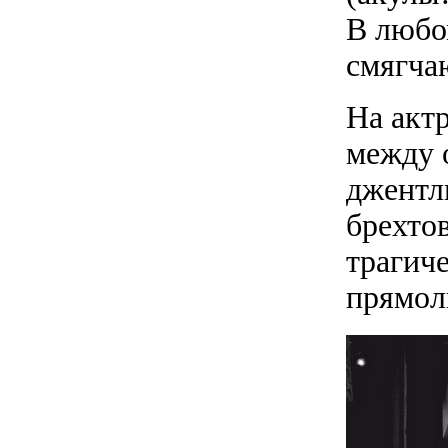
В любом
смягча
На акт
между 
джентл
брехто
трагич
прямол