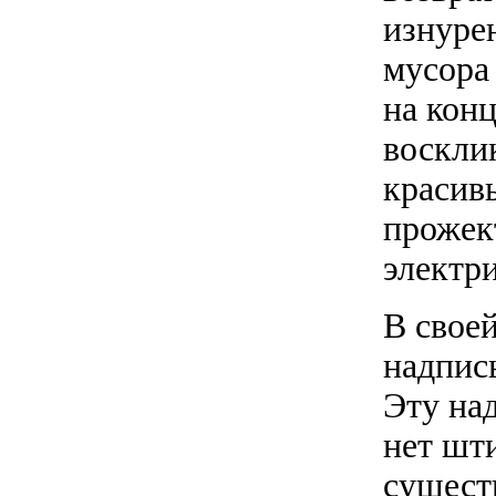
изнуре
мусора
на конц
восклик
красив
прожек
электр
В свое
надпис
Эту над
нет шти
сущест