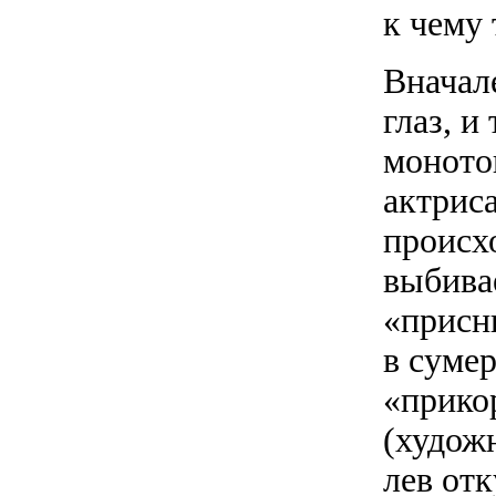
к чему 
Вначале
глаз, и
моното
актриса
происх
выбива
«присни
в сумер
«прико
(худож
лев отк