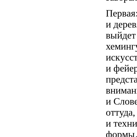
Первая:
и дерев
выйдет
хеминг
искусст
и фейе
предста
вниман
и Слов
оттуда,
и техн
форм