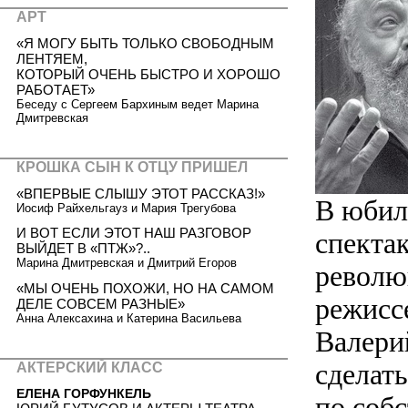
АРТ
«Я МОГУ БЫТЬ ТОЛЬКО СВОБОДНЫМ
ЛЕНТЯЕМ,
КОТОРЫЙ ОЧЕНЬ БЫСТРО И ХОРОШО
РАБОТАЕТ»
Беседу с Сергеем Бархиным ведет Марина
Дмитревская
КРОШКА СЫН К ОТЦУ ПРИШЕЛ
«ВПЕРВЫЕ СЛЫШУ ЭТОТ РАССКАЗ!»
В юбил
Иосиф Райхельгауз и Мария Трегубова
И ВОТ ЕСЛИ ЭТОТ НАШ РАЗГОВОР
спекта
ВЫЙДЕТ В «ПТЖ»?..
Марина Дмитревская и Дмитрий Егоров
револю
«МЫ ОЧЕНЬ ПОХОЖИ, НО НА САМОМ
режисс
ДЕЛЕ СОВСЕМ РАЗНЫЕ»
Анна Алексахина и Катерина Васильева
Валери
сделать
АКТЕРСКИЙ КЛАСС
ЕЛЕНА ГОРФУНКЕЛЬ
по соб