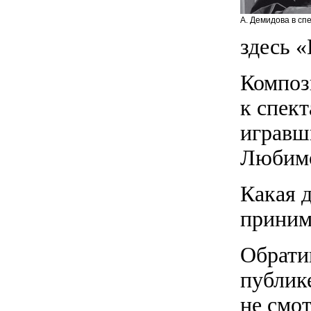
А. Демидова в сп
здесь «
Композ
к спек
игравш
Любимо
Какая 
приним
Обрати
публике
не смот