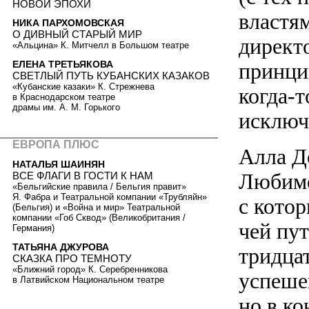
НОВОЙ ЭПОХИ
властя
НИКА ПАРХОМОВСКАЯ
О ДИВНЫЙ СТАРЫЙ МИР
директ
«Альцина» К. Митчелл в Большом театре
ЕЛЕНА ТРЕТЬЯКОВА
принци
СВЕТЛЫЙ ПУТЬ КУБАНСКИХ КАЗАКОВ
«Кубанские казаки» К. Стрежнева
когда-т
в Краснодарском театре
драмы им. А. М. Горького
исключ
ЕВРОПА ПЛЮС
Алла Д
НАТАЛЬЯ ШАИНЯН
Любимо
ВСЕ ФЛАГИ В ГОСТИ К НАМ
«Бельгийские правила / Бельгия правит»
Я. Фабра и Театральной компании «Трубляйн»
с кото
(Бельгия) и «Война и мир» Театральной
компании «Гоб Сквод» (Великобритания /
чей пут
Германия)
ТАТЬЯНА ДЖУРОВА
тридцат
СКАЗКА ПРО ТЕМНОТУ
«Ближний город» К. Серебренникова
успешен
в Латвийском Национальном театре
но в к