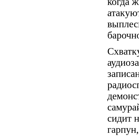
когда ж
атакую
выплес
барочн
Схватку
аудиоза
записа
радиосп
демонс
самура
сидит 
гарпун,