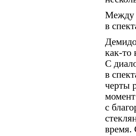
Между 
в спект
Демидо
как-то 
С диал
в спект
черты 
момент 
с благ
стекля
время.