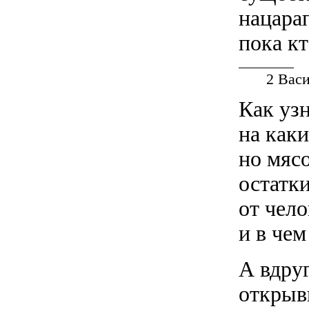
нацарап
пока кт
2
Васил
Как узн
на как
но мяс
остатки
от чело
и в чем
А вдру
открыв