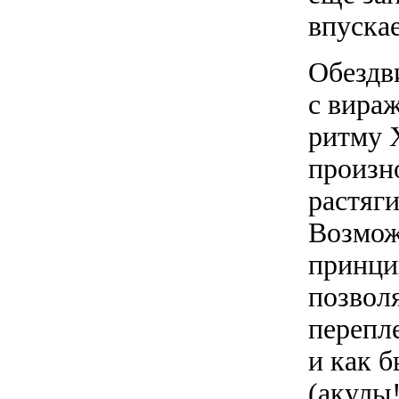
впускае
Обездв
с вира
ритму 
произн
растяги
Возмож
принци
позвол
перепл
и как б
(акулы