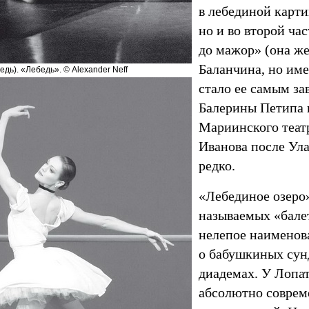
в лебединой карти
но и во второй ч
до мажор» (она ж
Баланчина, но им
едь). «Лебедь». © Alexander Neff
стало ее самым за
Балерины Петипа в
Мариинского театр
Иванова после Ул
редко.
«Лебединое озеро»
называемых «бале
нелепое наименов
о бабушкиных сун
диадемах. У Лопа
абсолютно соврем