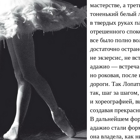
мастерстве, а трет
тоненький белый 
в твердых руках па
отрешенного споко
все было полно во
достаточно остран
не экзерсис, не вс
адажио — встреча 
но роковая, после 
дороги. Так Лопа
так, шаг за шагом,
и хореографией, в
создавая прекрасн
В дальнейшем фор
адажио стали фор
она владела, как н