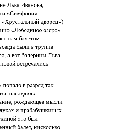
не Льва Иванова,
асти «Симфонии
е «Хрустальный дворец»)
енно «Лебединое озеро»
ветным балетом.
сегда были в труппе
а, а вот балерины Льва
ановой встречались
 попало в разряд так
тов наследия» —
ание, рождающее мысли
дуках и прабабушкиных
ткиной это был
енный балет, нисколько