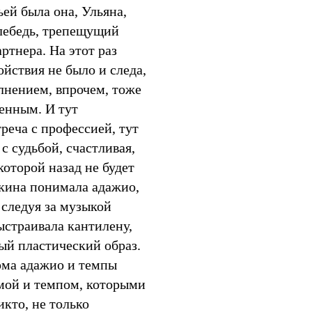
ьей была она, Ульяна,
лебедь, трепещущий
ртнера. На этот раз
йствия не было и следа,
лнением, впрочем, тоже
енным. И тут
треча с профессией, тут
с судьбой, счастливая,
которой назад не будет
ткина понимала адажио,
 следуя за музыкой
ыстраивала кантилену,
ый пластический образ.
ма адажио и темпы
мой и темпом, которыми
икто, не только