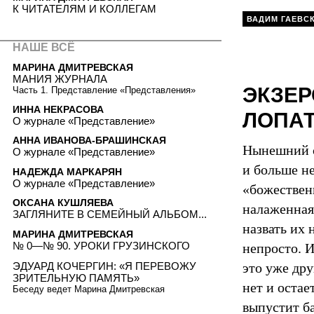
К ЧИТАТЕЛЯМ И КОЛЛЕГАМ
ВАДИМ ГАЕВС
НАШЕ ВСЁ
МАРИНА ДМИТРЕВСКАЯ
МАНИЯ ЖУРНАЛА
ЭКЗЕР
Часть 1. Представление «Представления»
ИННА НЕКРАСОВА
ЛОПА
О журнале «Представление»
АННА ИВАНОВА-БРАШИНСКАЯ
Нынешний с
О журнале «Представление»
и больше не
НАДЕЖДА МАРКАРЯН
О журнале «Представление»
«божествен
ОКСАНА КУШЛЯЕВА
налаженная
ЗАГЛЯНИТЕ В СЕМЕЙНЫЙ АЛЬБОМ...
назвать их 
МАРИНА ДМИТРЕВСКАЯ
№ 0—№ 90. УРОКИ ГРУЗИНСКОГО
непросто. И
ЭДУАРД КОЧЕРГИН: «Я ПЕРЕВОЖУ
это уже дру
ЗРИТЕЛЬНУЮ ПАМЯТЬ»
нет и остае
Беседу ведет Марина Дмитревская
выпустит б