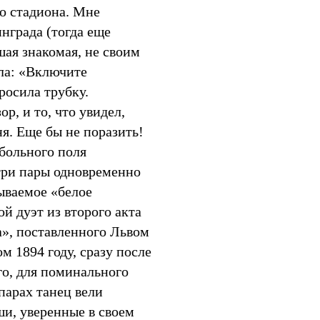
о стадиона. Мне
нграда (тогда еще
ая знакомая, не своим
ла: «Включите
росила трубку.
р, и то, что увидел,
я. Еще бы не поразить!
больного поля
три пары одновременно
ываемое «белое
й дуэт из второго акта
а», поставленного Львом
м 1894 году, сразу после
го, для поминального
 парах танец вели
и, уверенные в своем