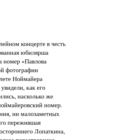
лейном концерте в честь
ованная юбилярша
а номер «Павлова
ой фотографии
алете Ноймайера
увидели, как его
ились, насколько же
ноймайеровский номер.
ения, ни малозаметных
его пережившая
постороннего Лопаткина,