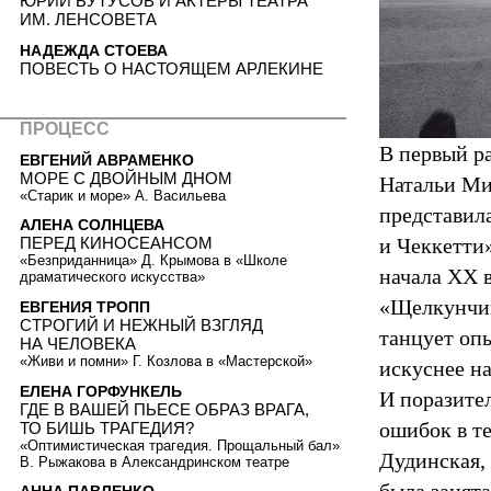
ЮРИЙ БУТУСОВ И АКТЕРЫ ТЕАТРА
ИМ. ЛЕНСОВЕТА
НАДЕЖДА СТОЕВА
ПОВЕСТЬ О НАСТОЯЩЕМ АРЛЕКИНЕ
ПРОЦЕСС
В первый р
ЕВГЕНИЙ АВРАМЕНКО
МОРЕ С ДВОЙНЫМ ДНОМ
Натальи Ми
«Старик и море» А. Васильева
представил
АЛЕНА СОЛНЦЕВА
и Чеккетти
ПЕРЕД КИНОСЕАНСОМ
«Безприданница» Д. Крымова в «Школе
начала ХХ в
драматического искусства»
«Щелкунчик
ЕВГЕНИЯ ТРОПП
СТРОГИЙ И НЕЖНЫЙ ВЗГЛЯД
танцует опы
НА ЧЕЛОВЕКА
«Живи и помни» Г. Козлова в «Мастерской»
искуснее н
ЕЛЕНА ГОРФУНКЕЛЬ
И поразител
ГДЕ В ВАШЕЙ ПЬЕСЕ ОБРАЗ ВРАГА,
ошибок в т
ТО БИШЬ ТРАГЕДИЯ?
«Оптимистическая трагедия. Прощальный бал»
Дудинская, 
В. Рыжакова в Александринском театре