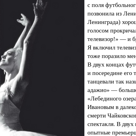
с поля футбольног
позвонила из Лени
Ленинграда) хорош
голосом прокрича
телевизор!» — и б
Я включил телевизо
тоже поразило мен
В двух концах фут
и посередине его 
танцевали так наз
адажио» — большо
«Лебединого озер
Ивановым в далеко
смерти Чайковско
спектакля. В двух
опытные премьерш