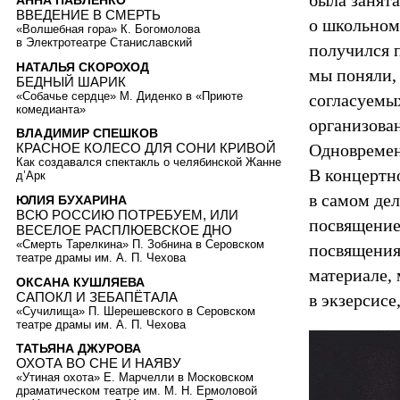
была занят
АННА ПАВЛЕНКО
ВВЕДЕНИЕ В СМЕРТЬ
о школьном
«Волшебная гора» К. Богомолова
в Электротеатре Станиславский
получился п
НАТАЛЬЯ СКОРОХОД
мы поняли, 
БЕДНЫЙ ШАРИК
«Собачье сердце» М. Диденко в «Приюте
согласуемы
комедианта»
организован
ВЛАДИМИР СПЕШКОВ
Одновременн
КРАСНОЕ КОЛЕСО ДЛЯ СОНИ КРИВОЙ
Как создавался спектакль о челябинской Жанне
В концертно
д’Арк
в самом дел
ЮЛИЯ БУХАРИНА
ВСЮ РОССИЮ ПОТРЕБУЕМ, ИЛИ
посвящение
ВЕСЕЛОЕ РАСПЛЮЕВСКОЕ ДНО
«Смерть Тарелкина» П. Зобнина в Серовском
посвящения
театре драмы им. А. П. Чехова
материале, 
ОКСАНА КУШЛЯЕВА
САПОКЛ И ЗЕБАПЁТАЛА
в экзерсис
«Сучилища» П. Шерешевского в Серовском
театре драмы им. А. П. Чехова
ТАТЬЯНА ДЖУРОВА
ОХОТА ВО СНЕ И НАЯВУ
«Утиная охота» Е. Марчелли в Московском
драматическом театре им. М. Н. Ермоловой