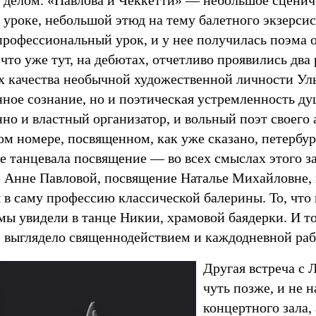
а делом. «Павлова и Чеккетти» — небольшое сценич
 уроке, небольшой этюд на тему балетного экзерси
рофессиональный урок, и у нее получилась поэма о
что уже тут, на дебютах, отчетливо проявились два
х качества необычной художественной личности Уль
ное сознание, но и поэтическая устремленность ду
о и властный организатор, и вольный поэт своего 
м номере, посвященном, как уже сказано, петербур
е танцевала посвящение — во всех смыслах этого з
 Анне Павловой, посвящение Наталье Михайловне, 
 в саму профессию классической балерины. То, что 
мы увидели в танце Никии, храмовой баядерки. И то,
е, выглядело священнодействием и каждодневной раб
Другая встреча с
чуть позже, и не н
концертного зала,