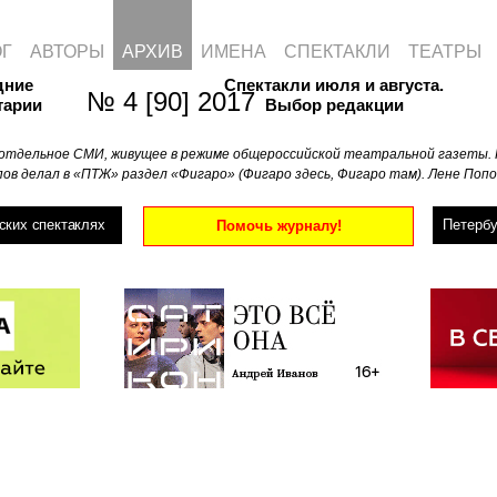
ОГ
АВТОРЫ
АРХИВ
ИМЕНА
СПЕКТАКЛИ
ТЕАТРЫ
дние
Спектакли июля и августа.
№ 4 [90] 2017
тарии
Выбор редакции
отдельное СМИ, живущее в режиме общероссийской театральной газеты. 
ов делал в «ПТЖ» раздел «Фигаро» (Фигаро здесь, Фигаро там). Лене Попо
ских спектаклях
Петербу
Помочь журналу!