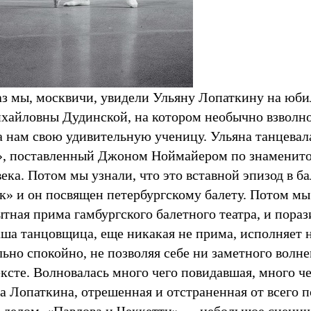
аз мы, москвичи, увидели Ульяну Лопаткину на юби
хайловны Дудинской, на котором необычно взволн
а нам свою удивительную ученицу. Ульяна танцевал
», поставленный Джоном Ноймайером по знаменит
ека. Потом мы узнали, что это вставной эпизод в б
» и он посвящен петербургскому балету. Потом мы 
тная прима гамбургского балетного театра, и пораз
аша танцовщица, еще никакая не прима, исполняет 
ьно спокойно, не позволяя себе ни заметного волн
ексте. Волновалась много чего повидавшая, много ч
а Лопаткина, отрешенная и отстраненная от всего 