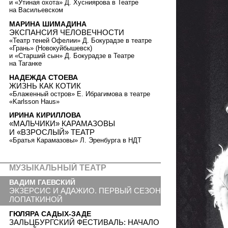
и «Утиная охота» Д. Хусниярова в Театре
на Васильевском
МАРИНА ШИМАДИНА
ЭКСПАНСИЯ ЧЕЛОВЕЧНОСТИ
«Театр теней Офелии» Д. Бокурадзе в театре
«Грань» (Новокуйбышевск)
и «Старший сын» Д. Бокурадзе в Театре
на Таганке
НАДЕЖДА СТОЕВА
ЖИЗНЬ КАК КОТИК
«Блаженный остров» Е. Ибрагимова в театре
«Karlsson Haus»
ИРИНА КИРИЛЛОВА
«МАЛЬЧИКИ» КАРАМАЗОВЫ
И «ВЗРОСЛЫЙ» ТЕАТР
«Братья Карамазовы» Л. Эренбурга в НДТ
МУЗЫКАЛЬНЫЙ ТЕАТР
ВАДИМ ГАЕВСКИЙ
ЭКЗЕРСИС И АДАЖИО. ПЕРВЫЙ СЕЗОН
ЛОПАТКИНОЙ
ГЮЛЯРА САДЫХ-ЗАДЕ
ЗАЛЬЦБУРГСКИЙ ФЕСТИВАЛЬ: НАЧАЛО