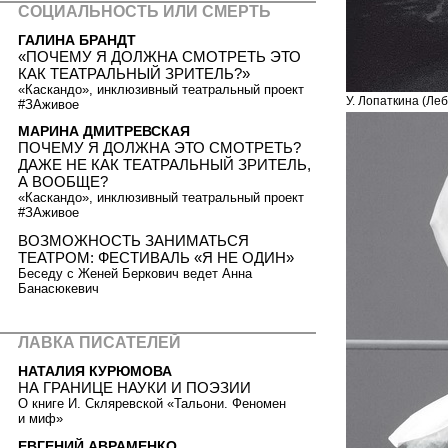
СОЦИАЛЬНОСТЬ ИЛИ СМЕРТЬ
ГАЛИНА БРАНДТ
«ПОЧЕМУ Я ДОЛЖНА СМОТРЕТЬ ЭТО
КАК ТЕАТРАЛЬНЫЙ ЗРИТЕЛЬ?»
«Каскандо», инклюзивный театральный проект
У. Лопаткина (Леб
#ЗАживое
МАРИНА ДМИТРЕВСКАЯ
ПОЧЕМУ Я ДОЛЖНА ЭТО СМОТРЕТЬ?
ДАЖЕ НЕ КАК ТЕАТРАЛЬНЫЙ ЗРИТЕЛЬ,
А ВООБЩЕ?
«Каскандо», инклюзивный театральный проект
#ЗАживое
ВОЗМОЖНОСТЬ ЗАНИМАТЬСЯ
ТЕАТРОМ: ФЕСТИВАЛЬ «Я НЕ ОДИН»
Беседу с Женей Беркович ведет Анна
Банасюкевич
ЛАВКА ПИСАТЕЛЕЙ
НАТАЛИЯ КУРЮМОВА
НА ГРАНИЦЕ НАУКИ И ПОЭЗИИ
О книге И. Скляревской «Тальони. Феномен
и миф»
ЕВГЕНИЙ АВРАМЕНКО