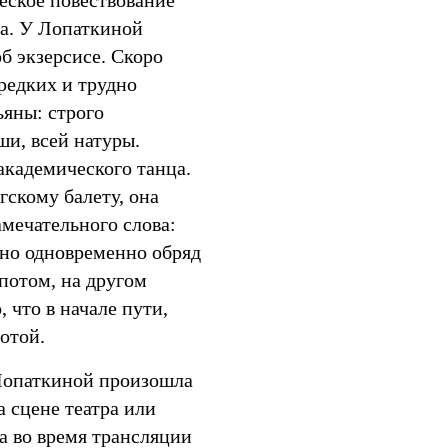
еское повествование
са. У Лопаткиной
б экзерсисе. Скоро
 редких и трудно
яны: строго
ши, всей натуры.
академического танца.
гскому балету, она
амечательного слова:
но одновременно обряд
потом, на другом
 что в начале пути,
отой.
 Лопаткиной произошла
а сцене театра или
 а во время трансляции