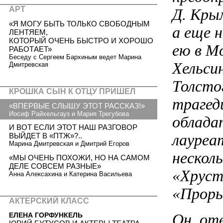
АРТ
Д. Кры
«Я МОГУ БЫТЬ ТОЛЬКО СВОБОДНЫМ
а еще 
ЛЕНТЯЕМ,
КОТОРЫЙ ОЧЕНЬ БЫСТРО И ХОРОШО
ею в М
РАБОТАЕТ»
Беседу с Сергеем Бархиным ведет Марина
Хельсин
Дмитревская
Толсто
КРОШКА СЫН К ОТЦУ ПРИШЕЛ
трагед
«ВПЕРВЫЕ СЛЫШУ ЭТОТ РАССКАЗ!»
Иосиф Райхельгауз и Мария Трегубова
облада
И ВОТ ЕСЛИ ЭТОТ НАШ РАЗГОВОР
лауреа
ВЫЙДЕТ В «ПТЖ»?..
Марина Дмитревская и Дмитрий Егоров
нескол
«МЫ ОЧЕНЬ ПОХОЖИ, НО НА САМОМ
ДЕЛЕ СОВСЕМ РАЗНЫЕ»
«Хруст
Анна Алексахина и Катерина Васильева
«Проры
АКТЕРСКИЙ КЛАСС
Он, от
ЕЛЕНА ГОРФУНКЕЛЬ