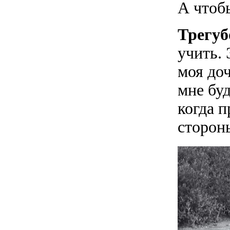
А чтоб
Трегуб
учить. 
моя доч
мне буд
когда п
стороны