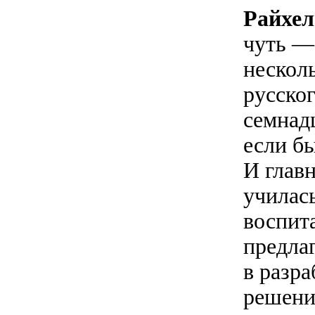
Райхел
чуть —
несколь
русско
семнадц
если б
И глав
училас
воспит
предла
в разра
решени