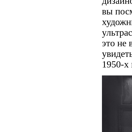
дизайно
вы пос
художни
ультра
это не 
увидеть
1950-х 