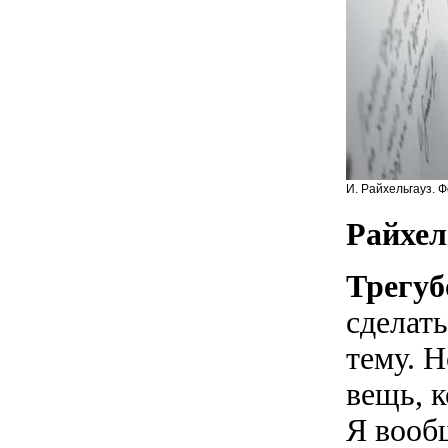
И. Райхельгауз. Ф
Райхел
Трегуб
сделать
тему. Н
вещь, 
Я вооб