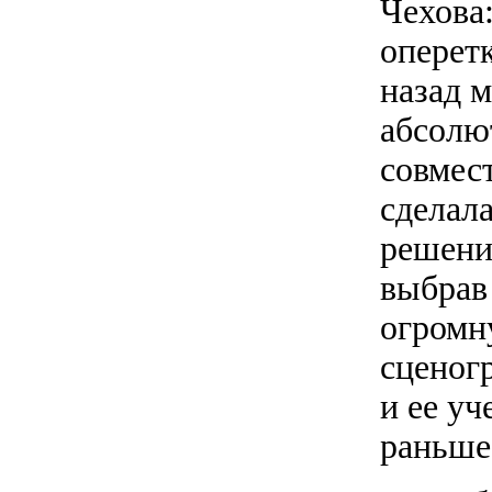
Чехова
оперетк
назад м
абсолю
совмес
сделала
решени
выбрав
огромну
сценог
и ее уч
раньше