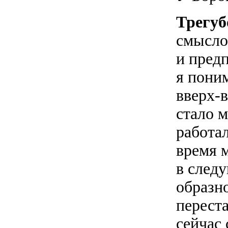
Трегуб
смысло
и предп
я пони
вверх-в
стало м
работал
время м
в следу
образн
перест
сейчас