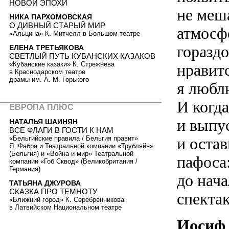
НОВОЙ ЭПОХИ
не меш
НИКА ПАРХОМОВСКАЯ
О ДИВНЫЙ СТАРЫЙ МИР
атмосф
«Альцина» К. Митчелл в Большом театре
гораздо
ЕЛЕНА ТРЕТЬЯКОВА
СВЕТЛЫЙ ПУТЬ КУБАНСКИХ КАЗАКОВ
«Кубанские казаки» К. Стрежнева
нравит
в Краснодарском театре
драмы им. А. М. Горького
я любл
И когда
ЕВРОПА ПЛЮС
и выпус
НАТАЛЬЯ ШАИНЯН
ВСЕ ФЛАГИ В ГОСТИ К НАМ
и остав
«Бельгийские правила / Бельгия правит»
Я. Фабра и Театральной компании «Трубляйн»
(Бельгия) и «Война и мир» Театральной
пафоса:
компании «Гоб Сквод» (Великобритания /
Германия)
до нача
ТАТЬЯНА ДЖУРОВА
СКАЗКА ПРО ТЕМНОТУ
спектак
«Ближний город» К. Серебренникова
в Латвийском Национальном театре
Иосиф 