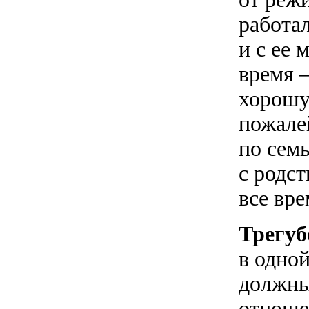
работал
и с ее
время 
хорошу
пожалей
по семь
с родст
все вре
Трегуб
в одной
должны
отноше