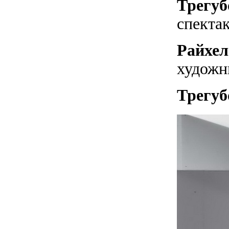
Трегуб
спекта
Райхел
художн
Трегуб