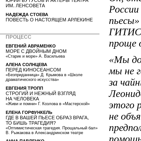
ЮРИЙ БУТУСОВ И АКТЕРЫ ТЕАТРА
ИМ. ЛЕНСОВЕТА
России
НАДЕЖДА СТОЕВА
пьесы» 
ПОВЕСТЬ О НАСТОЯЩЕМ АРЛЕКИНЕ
ГИТИСа
ПРОЦЕСС
проще 
ЕВГЕНИЙ АВРАМЕНКО
МОРЕ С ДВОЙНЫМ ДНОМ
«Старик и море» А. Васильева
«Мы до
АЛЕНА СОЛНЦЕВА
мы не 
ПЕРЕД КИНОСЕАНСОМ
«Безприданница» Д. Крымова в «Школе
за чай
драматического искусства»
ЕВГЕНИЯ ТРОПП
Леонид
СТРОГИЙ И НЕЖНЫЙ ВЗГЛЯД
НА ЧЕЛОВЕКА
этого р
«Живи и помни» Г. Козлова в «Мастерской»
ЕЛЕНА ГОРФУНКЕЛЬ
не объ
ГДЕ В ВАШЕЙ ПЬЕСЕ ОБРАЗ ВРАГА,
ТО БИШЬ ТРАГЕДИЯ?
предпо
«Оптимистическая трагедия. Прощальный бал»
В. Рыжакова в Александринском театре
помощь 