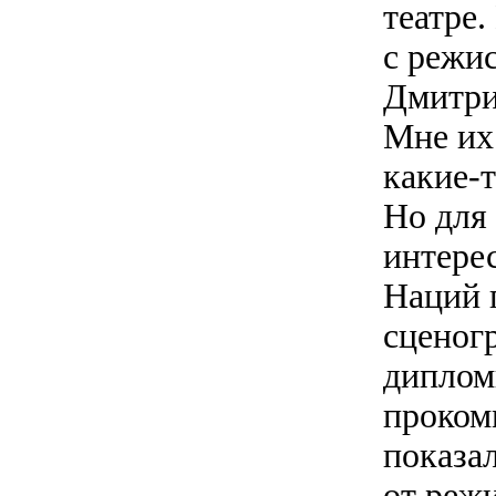
театре.
с режи
Дмитри
Мне их
какие-
Но для
интерес
Наций 
сценогр
диплом
прокомм
показа
от реж