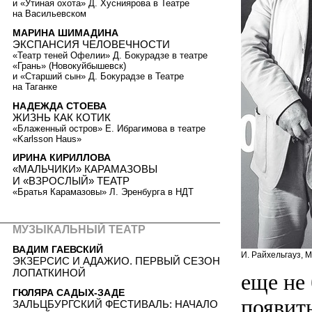
и «Утиная охота» Д. Хусниярова в Театре
на Васильевском
МАРИНА ШИМАДИНА
ЭКСПАНСИЯ ЧЕЛОВЕЧНОСТИ
«Театр теней Офелии» Д. Бокурадзе в театре
«Грань» (Новокуйбышевск)
и «Старший сын» Д. Бокурадзе в Театре
на Таганке
НАДЕЖДА СТОЕВА
ЖИЗНЬ КАК КОТИК
«Блаженный остров» Е. Ибрагимова в театре
«Karlsson Haus»
ИРИНА КИРИЛЛОВА
«МАЛЬЧИКИ» КАРАМАЗОВЫ
И «ВЗРОСЛЫЙ» ТЕАТР
«Братья Карамазовы» Л. Эренбурга в НДТ
МУЗЫКАЛЬНЫЙ ТЕАТР
ВАДИМ ГАЕВСКИЙ
И. Райхельгауз, М
ЭКЗЕРСИС И АДАЖИО. ПЕРВЫЙ СЕЗОН
ЛОПАТКИНОЙ
еще не
ГЮЛЯРА САДЫХ-ЗАДЕ
появить
ЗАЛЬЦБУРГСКИЙ ФЕСТИВАЛЬ: НАЧАЛО