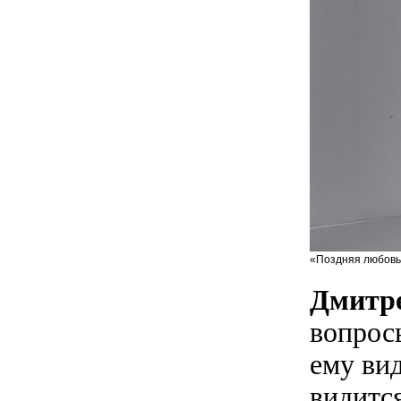
«Поздняя любовь»
Дмитр
вопрос
ему ви
видитс