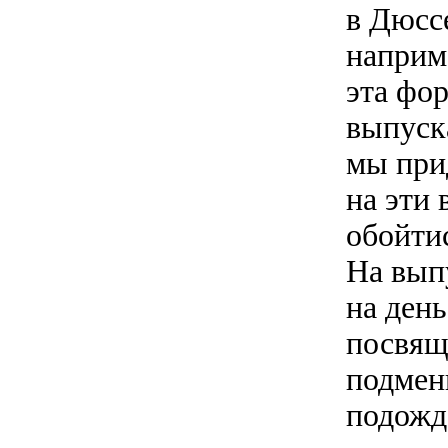
в Дюсс
наприм
эта фо
выпуска
мы при
на эти 
обойти
На вып
на день
посвящ
подмен
подожд