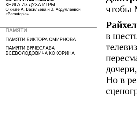
КНИГА ИЗ ДУХА ИГРЫ
чтобы 
О книге А. Васильева и З. Абдуллаевой
«Parautopia»
Райхел
ПАМЯТИ
в шест
ПАМЯТИ ВИКТОРА СМИРНОВА
телеви
ПАМЯТИ ВЯЧЕСЛАВА
ВСЕВОЛОДОВИЧА КОКОРИНА
пересма
дочери
Но в ре
сценог