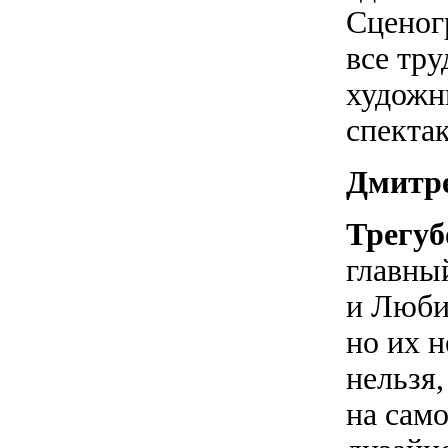
Сценог
все тру
художни
спекта
Дмитр
Трегуб
главны
и Люби
но их н
нельзя
на сам