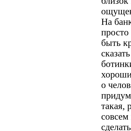
близок 
ощущени
На банк
просто 
быть к
сказат
ботинки
хороши
о челов
придум
такая,
совсем 
сделат