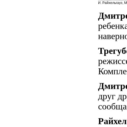
И. Райхельгауз, М
Дмитр
ребенк
наверно
Трегуб
режисс
Комплек
Дмитр
друг др
сообща
Райхел