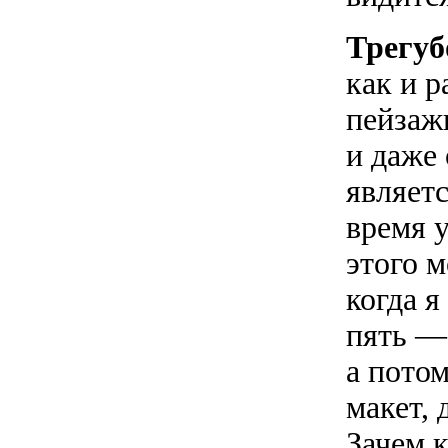
Трегуб
как и 
пейзаж
и даже
являетс
время 
этого м
когда я
пять — 
а потом
макет, 
Зачем к