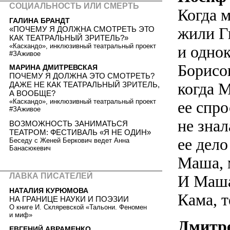
СОЦИАЛЬНОСТЬ ИЛИ СМЕРТЬ
Когда 
ГАЛИНА БРАНДТ
жили Г
«ПОЧЕМУ Я ДОЛЖНА СМОТРЕТЬ ЭТО
КАК ТЕАТРАЛЬНЫЙ ЗРИТЕЛЬ?»
«Каскандо», инклюзивный театральный проект
и одно
#ЗАживое
Борисов
МАРИНА ДМИТРЕВСКАЯ
ПОЧЕМУ Я ДОЛЖНА ЭТО СМОТРЕТЬ?
когда 
ДАЖЕ НЕ КАК ТЕАТРАЛЬНЫЙ ЗРИТЕЛЬ,
А ВООБЩЕ?
«Каскандо», инклюзивный театральный проект
ее спро
#ЗАживое
не знал
ВОЗМОЖНОСТЬ ЗАНИМАТЬСЯ
ТЕАТРОМ: ФЕСТИВАЛЬ «Я НЕ ОДИН»
ее дел
Беседу с Женей Беркович ведет Анна
Банасюкевич
Маша, 
ЛАВКА ПИСАТЕЛЕЙ
И Маша
НАТАЛИЯ КУРЮМОВА
Кама, 
НА ГРАНИЦЕ НАУКИ И ПОЭЗИИ
О книге И. Скляревской «Тальони. Феномен
и миф»
Дмитр
ЕВГЕНИЙ АВРАМЕНКО