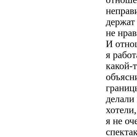
неправ
держат
не нра
И отно
я рабо
какой-
объясни
границ
делали 
хотели,
я не оч
спектак