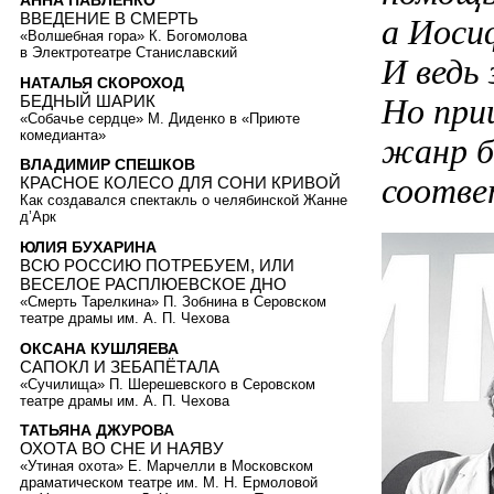
АННА ПАВЛЕНКО
ВВЕДЕНИЕ В СМЕРТЬ
а Иоси
«Волшебная гора» К. Богомолова
в Электротеатре Станиславский
И ведь
НАТАЛЬЯ СКОРОХОД
БЕДНЫЙ ШАРИК
Но при
«Собачье сердце» М. Диденко в «Приюте
комедианта»
жанр б
ВЛАДИМИР СПЕШКОВ
соотве
КРАСНОЕ КОЛЕСО ДЛЯ СОНИ КРИВОЙ
Как создавался спектакль о челябинской Жанне
д’Арк
ЮЛИЯ БУХАРИНА
ВСЮ РОССИЮ ПОТРЕБУЕМ, ИЛИ
ВЕСЕЛОЕ РАСПЛЮЕВСКОЕ ДНО
«Смерть Тарелкина» П. Зобнина в Серовском
театре драмы им. А. П. Чехова
ОКСАНА КУШЛЯЕВА
САПОКЛ И ЗЕБАПЁТАЛА
«Сучилища» П. Шерешевского в Серовском
театре драмы им. А. П. Чехова
ТАТЬЯНА ДЖУРОВА
ОХОТА ВО СНЕ И НАЯВУ
«Утиная охота» Е. Марчелли в Московском
драматическом театре им. М. Н. Ермоловой