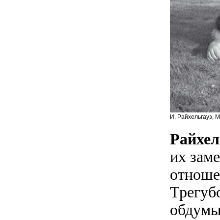
И. Райхельгауз, М
Райхел
их заме
отноше
Трегубо
обдумы