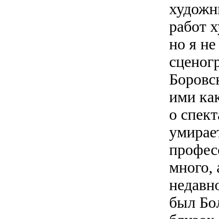
художн
работ 
но я н
сценог
Боровс
ими как
о спек
умирае
професс
много, 
недавн
был Бо