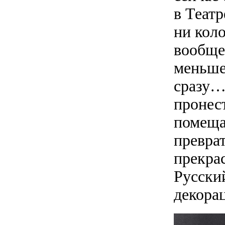
в Театр
ни коло
вообще
меньше
сразу…
пронест
помеща
превра
прекра
Русски
декорац