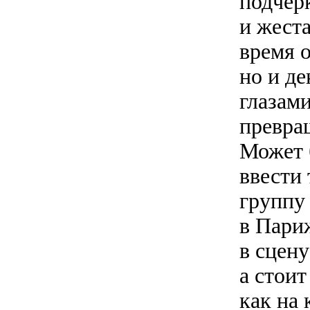
подчер
и жест
время о
но и де
глазам
превра
Может 
ввести
группу
в Пари
в сцен
а стои
как на 