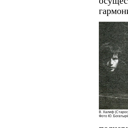
осущес
гармон
В. Халиф (Старос
Фото Ю. Богатыр