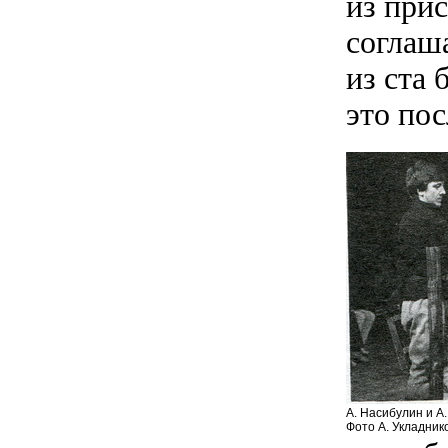
из при
соглаш
из ста 
это по
А. Насибулин и А
Фото А. Укладник