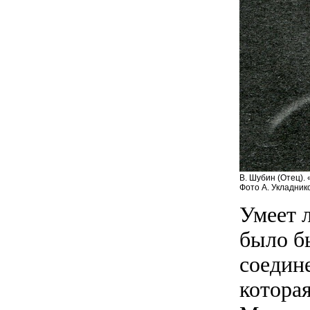
В. Шубин (Отец). 
Фото А. Укладник
Умеет л
было бы
соедин
котора