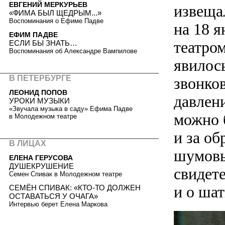
ЕВГЕНИЙ МЕРКУРЬЕВ
извеща
«ФИМА БЫЛ ЩЕДРЫМ...»
Воспоминания о Ефиме Падве
на 18 
ЕФИМ ПАДВЕ
театро
ЕСЛИ БЫ ЗНАТЬ…
Воспоминания об Александре Вампилове
явилос
В ПЕТЕРБУРГЕ
звонко
ЛЕОНИД ПОПОВ
давлен
УРОКИ МУЗЫКИ
«Звучала музыка в саду» Ефима Падве
можно 
в Молодежном театре
и за об
В ЛИЦАХ
шумовы
ЕЛЕНА ГЕРУСОВА
ДУШЕКРУШЕНИЕ
свидете
Семен Спивак в Молодежном театре
и о ша
СЕМЁН СПИВАК: «КТО-ТО ДОЛЖЕН
ОСТАВАТЬСЯ У ОЧАГА»
Интервью берет Елена Маркова