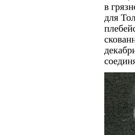
в грязн
для То
плебей
скован
декабр
соединя