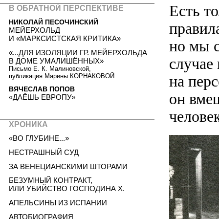
Есть т
В ОБРАТНОЙ ПЕРСПЕКТИВЕ
НИКОЛАЙ ПЕСОЧИНСКИЙ
правил
МЕЙЕРХОЛЬД
И «МАРКСИСТСКАЯ КРИТИКА»
но мы 
«...ДЛЯ ИЗОЛЯЦИИ ГР. МЕЙЕРХОЛЬДА
случае
В ДОМЕ УМАЛИШЁННЫХ»
Письмо Е. К. Малиновской,
публикация Марины КОРНАКОВОЙ
на пер
ВЯЧЕСЛАВ ПОПОВ
он вме
«ДАЁШЬ ЕВРОПУ»
челове
ХРОНИКА
«ВО ГЛУБИНЕ...»
НЕСТРАШНЫЙ СУД
ЗА ВЕНЕЦИАНСКИМИ ШТОРАМИ
БЕЗУМНЫЙ КОНТРАКТ,
ИЛИ УБИЙСТВО ГОСПОДИНА X.
АПЕЛЬСИНЫ ИЗ ИСПАНИИ
АВТОБИОГРАФИЯ