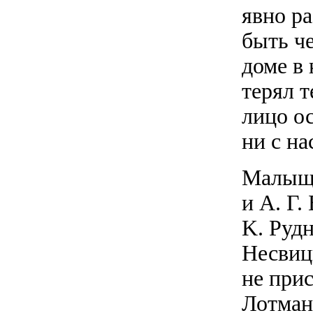
явно р
быть ч
доме в 
терял т
лицо о
ни с на
Малыщи
и А. Г.
K. Руд
Несвиц
не при
Лотман