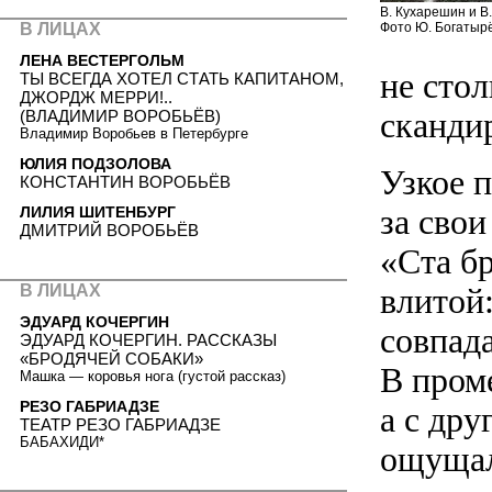
В. Кухарешин и В
Фото Ю. Богатыр
В ЛИЦАХ
ЛЕНА ВЕСТЕРГОЛЬМ
не стол
ТЫ ВСЕГДА ХОТЕЛ СТАТЬ КАПИТАНОМ,
ДЖОРДЖ МЕРРИ!..
скандир
(ВЛАДИМИР ВОРОБЬЁВ)
Владимир Воробьев в Петербурге
ЮЛИЯ ПОДЗОЛОВА
Узкое 
КОНСТАНТИН ВОРОБЬЁВ
за сво
ЛИЛИЯ ШИТЕНБУРГ
ДМИТРИЙ ВОРОБЬЁВ
«Ста б
влитой
В ЛИЦАХ
ЭДУАРД КОЧЕРГИН
совпад
ЭДУАРД КОЧЕРГИН. РАССКАЗЫ
«БРОДЯЧЕЙ СОБАКИ»
В пром
Машка — коровья нога (густой рассказ)
РЕЗО ГАБРИАДЗЕ
а с др
ТЕАТР РЕЗО ГАБРИАДЗЕ
БАБАХИДИ*
ощущал