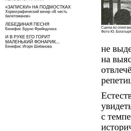
«ЗАПИСКИ» НА ПОДМОСТКАХ
Хореографический вечер «В честь
балетоманов»
ЛЕБЕДИНАЯ ПЕСНЯ
Сцена из спектак
Бенефис Бруно Фрейндлиха
Фото Ю. Богатыр
И В РУКЕ ЕГО ГОРИТ
МАЛЕНЬКИЙ ФОНАРИК...
не выд
Бенефис Игоря Шибанова
на выя
отвлеч
репети
Естеств
увидеть
с темпе
истори