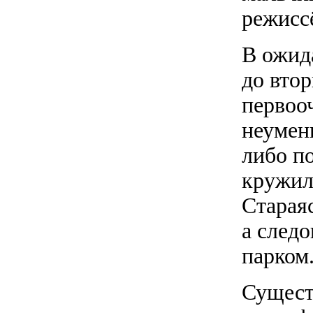
режисс
В ожид
до вто
первоо
неумен
либо п
кружил
Старая
а след
парком
Сущест