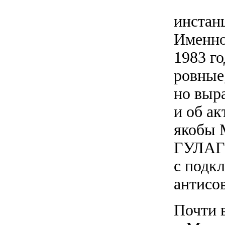
инстан
Именно
1983 г
ровные
но выра
и об ак
якобы 
ГУЛАГ»
с подкл
антисо
Почти в