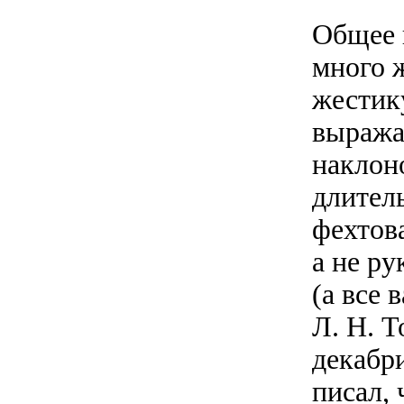
Общее 
много 
жестик
выража
наклон
длител
фехтов
а не р
(а все 
Л. Н. Т
декабр
писал, 