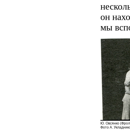
несколь
он нахо
мы всп
Ю. Овсянко (Фрол
Фото А. Укладник