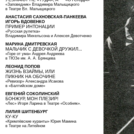
«Заповедник» Владимира Малыщицкого
в Театре Вл. Малыщицкого
АНАСТАСИЯ САХНОВСКАЯ-ПАНКЕЕВА
ИГОРЬ ВДОВЕНКО
ПРИМЕР ИНТОНАЦИИ
«Русская рулетка»
Владимира Михельсона и Алексея Девотченко
МАРИНА ДМИТРЕВСКАЯ
МАЛЬЧИК С ДЕВОЧКОЙ ДРУЖИЛ...
«Горе от ума» Андрея Андреева
в ТЮЗе им. А. А. Брянцева
ЛЕОНИД ПОПОВ
ЖИЗНЬ ВЗАЙМЫ, ИЛИ
ПИКНИК НА ОБОЧИНЕ
«Ревизор» Александра Исакова
в «Балтийском доме»
ЕВГЕНИЙ СОКОЛИНСКИЙ
БОНЖУР, МОН ПЛЕЗИР!
«Лес» Игоря Ларина в Театре «Особняк».
ЛИЛИЯ ШИТЕНБУРГ
КУ-КУ
«Кремлёвские куранты» Юрия Мамина
в Театре на Литейном