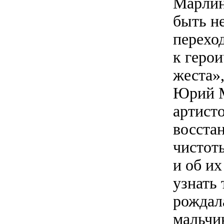
Марлин
быть н
перехо
к герои
жеста»,
Юрий М
артист
восста
чистот
и об и
узнать 
рождал
мальчик