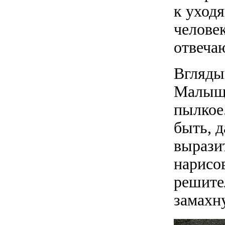
к уход
человек
отвеча
Вгляды
Малыщи
пылкое.
быть, 
выразит
нарисов
решите
замахну