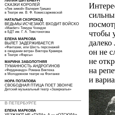
ЛИЛИЯ ШИТЕНБУРГ
Интере
СКАЗКИ КОРОЛЕЙ
«Лев зимой» Валерия Гришко
сильны
в Театре им. В. Ф. Комиссаржевской
НАТАЛЬЯ СКОРОХОД
посмотр
ВЕДЬМЫ ИСЧЕЗАЮТ. ВХОДИТ ВОЙСКО
«Макбет» Темура Чхеидзе
чтобы у
в БДТ им. Г. А. Товстоногова
ЕЛЕНА МАРКОВА
далеко 
ВЫЛЕТ ЗАДЕРЖИВАЕТСЯ
«Фантазии, или Шесть персонажей
он не 
в ожидании ветра» Виктора Крамера
в Театре «Фарсы»
не откр
МАРИНА ЗАБОЛОТНЯЯ
ТУМАННОСТЬ АНДРОГИНОВ
на реп
«Фердинандо» Романа Виктюка
в Молодежном театре на Фонтанке
и вари
НОРА ПОТАПОВА
СВОБОДНАЯ ПТИЦА ПОЕТ ЗВОНЧЕ
Детский музыкальный театр «Зазеркалье»
В ПЕТЕРБУРГЕ
ЕЛЕНА МАРКОВА
УЕЗЖАЮТ НЕ «ТУДА», А — «ОТСЮДА»