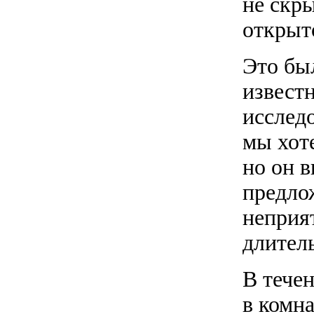
не скр
открыт
Это бы
извест
исслед
мы хот
но он 
предло
неприят
длител
В течен
в комна