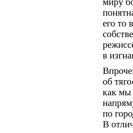
миру б
понятн
его то 
собств
режиссё
в изгн
Впрочем
об тяго
как мы
напрям
по гор
В отли