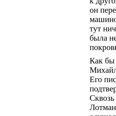
к друго
он пере
машино
тут ни
была н
покров
Как бы
Михайл
Его пи
подтве
Сквозь
Лотман