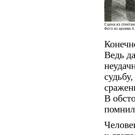
Сцена из спектак
Фото из архива А
Конечно
Ведь д
неудачн
судьбу
сражен
В обст
помнили
Челове