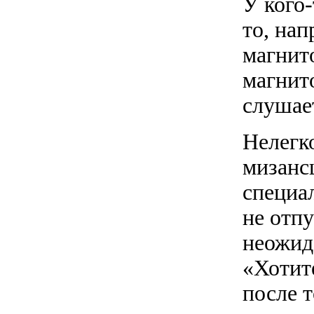
У кого-
то, нап
магнито
магнито
слушае
Нелегко
мизанс
специа
не отп
неожид
«Хотит
после 