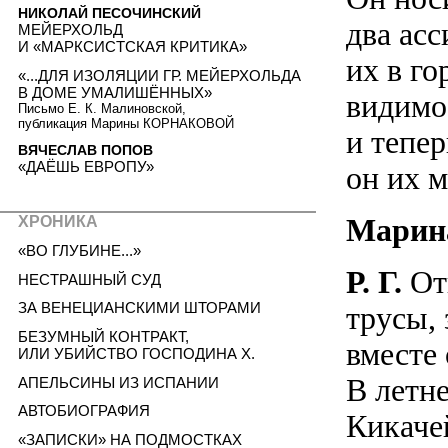
НИКОЛАЙ ПЕСОЧИНСКИЙ
два асс
МЕЙЕРХОЛЬД
И «МАРКСИСТСКАЯ КРИТИКА»
их в го
«...ДЛЯ ИЗОЛЯЦИИ ГР. МЕЙЕРХОЛЬДА
В ДОМЕ УМАЛИШЁННЫХ»
видимо,
Письмо Е. К. Малиновской,
публикация Марины КОРНАКОВОЙ
и тепер
ВЯЧЕСЛАВ ПОПОВ
«ДАЁШЬ ЕВРОПУ»
он их м
Марин
ХРОНИКА
«ВО ГЛУБИНЕ...»
Р. Г.
Отк
НЕСТРАШНЫЙ СУД
ЗА ВЕНЕЦИАНСКИМИ ШТОРАМИ
трусы, 
БЕЗУМНЫЙ КОНТРАКТ,
вместе 
ИЛИ УБИЙСТВО ГОСПОДИНА X.
В летн
АПЕЛЬСИНЫ ИЗ ИСПАНИИ
АВТОБИОГРАФИЯ
Кикаче
«ЗАПИСКИ» НА ПОДМОСТКАХ