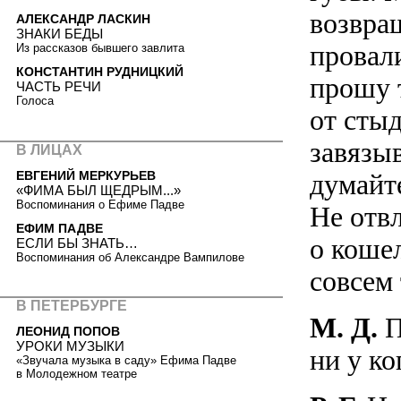
возвращ
АЛЕКСАНДР ЛАСКИН
ЗНАКИ БЕДЫ
провал
Из рассказов бывшего завлита
КОНСТАНТИН РУДНИЦКИЙ
прошу 
ЧАСТЬ РЕЧИ
Голоса
от стыд
завязыв
В ЛИЦАХ
ЕВГЕНИЙ МЕРКУРЬЕВ
думайт
«ФИМА БЫЛ ЩЕДРЫМ...»
Воспоминания о Ефиме Падве
Не отв
ЕФИМ ПАДВЕ
о коше
ЕСЛИ БЫ ЗНАТЬ…
Воспоминания об Александре Вампилове
совсем
В ПЕТЕРБУРГЕ
М. Д.
П
ЛЕОНИД ПОПОВ
УРОКИ МУЗЫКИ
ни у к
«Звучала музыка в саду» Ефима Падве
в Молодежном театре