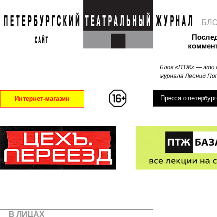
БЛ
После
коммен
Блог «ПТЖ» — это 
журнала Леонид Поп
Пресса о петербург
Интернет-магазин
В ЛИЦАХ