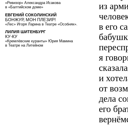
«Ревизор» Александра Исакова
из арми
в «Балтийском доме»
человек
ЕВГЕНИЙ СОКОЛИНСКИЙ
БОНЖУР, МОН ПЛЕЗИР!
в его с
«Лес» Игоря Ларина в Театре «Особняк».
ЛИЛИЯ ШИТЕНБУРГ
бабушк
КУ-КУ
«Кремлёвские куранты» Юрия Мамина
пересп
в Театре на Литейном
я говор
сказал
и хотел
от возм
дела со
его бр
вернёмс