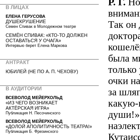
Р. Г.
Но 
В ЛИЦАХ
вниман
ЕЛЕНА ГЕРУСОВА
ДУШЕКРУШЕНИЕ
Так он
Семен Спивак в Молодежном театре
доктор
СЕМЁН СПИВАК: «КТО-ТО ДОЛЖЕН
ОСТАВАТЬСЯ У ОЧАГА»
кошелё
Интервью берет Елена Маркова
была м
АНТРАКТ
только 
ЮБИЛЕЙ (НЕ ПО А. П. ЧЕХОВУ)
очки на
В АУДИТОРИИ
за шляп
ВСЕВОЛОД МЕЙЕРХОЛЬД
какую-
«ИЗ ЧЕГО ВОЗНИКАЕТ
АКТЁРСКАЯ ИГРА»
души!»
Публикация Н. Песочинского
ВСЕВОЛОД МЕЙЕРХОЛЬД
наэлек
«ДОЛОЙ АПОЛИТИЧНОСТЬ ТЕАТРА!»
Публикация Б. Фрезинского
Кутаис