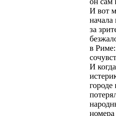
он сам 
И вот м
начала 
за зрит
безжало
в Риме:
сочувс
И когд
истерик
городе 
потерял
народн
номера 