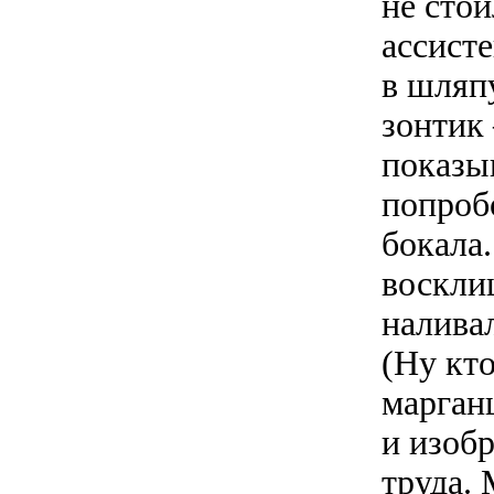
не стои
ассисте
в шляп
зонтик
показы
попроб
бокала
восклиц
наливал
(Ну кто
марган
и изобр
труда. 