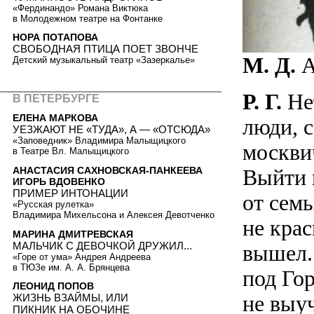
«Фердинандо» Романа Виктюка
в Молодежном театре на Фонтанке
НОРА ПОТАПОВА
СВОБОДНАЯ ПТИЦА ПОЕТ ЗВОНЧЕ
М. Д.
А
Детский музыкальный театр «Зазеркалье»
Р. Г.
Нет
В ПЕТЕРБУРГЕ
ЕЛЕНА МАРКОВА
люди, 
УЕЗЖАЮТ НЕ «ТУДА», А — «ОТСЮДА»
«Заповедник» Владимира Малыщицкого
москвич
в Театре Вл. Малыщицкого
АНАСТАСИЯ САХНОВСКАЯ-ПАНКЕЕВА
Выйти 
ИГОРЬ ВДОВЕНКО
ПРИМЕР ИНТОНАЦИИ
от сем
«Русская рулетка»
Владимира Михельсона и Алексея Девотченко
не кра
МАРИНА ДМИТРЕВСКАЯ
МАЛЬЧИК С ДЕВОЧКОЙ ДРУЖИЛ...
вышел. 
«Горе от ума» Андрея Андреева
в ТЮЗе им. А. А. Брянцева
под Го
ЛЕОНИД ПОПОВ
не выуч
ЖИЗНЬ ВЗАЙМЫ, ИЛИ
ПИКНИК НА ОБОЧИНЕ