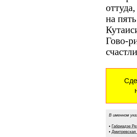
оттуда,
на пять
Кутаис
Гово-ри
счастл
Сде
В именном ука
•
Габриадзе Ре
•
Дмитревская