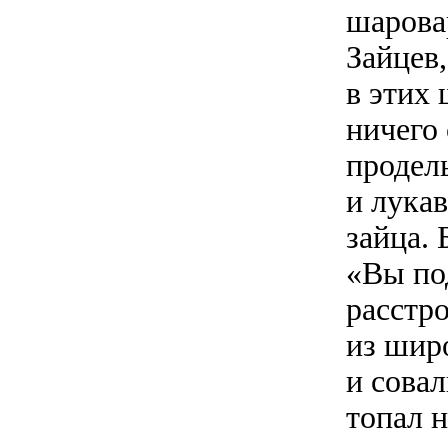
шаровар
Зайцев,
в этих 
ничего 
продел
и лукав
зайца. 
«Вы по
расстр
из шир
и совал
топал н