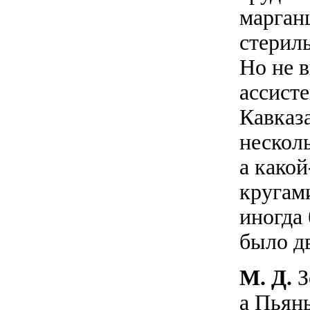
марган
стериль
Но не в
ассист
Кавказа
нескол
а како
кругами
иногда 
было д
М. Д.
З
а Пьян